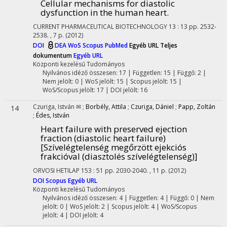
Cellular mechanisms for diastolic
dysfunction in the human heart.
CURRENT PHARMACEUTICAL BIOTECHNOLOGY
13
:
13
pp. 2532-
2538. , 7 p.
(2012)
DOI
DEA
WoS
Scopus
PubMed
Egyéb URL
Teljes
dokumentum
Egyéb URL
Központi kezelésű
Tudományos
Nyilvános idéző összesen: 17
| Független: 15 | Függő: 2 |
Nem jelölt: 0 | WoS jelölt: 15 | Scopus jelölt: 15 |
WoS/Scopus jelölt: 17 | DOI jelölt: 16
Czuriga, István ✉
;
Borbély, Attila
;
Czuriga, Dániel
;
Papp, Zoltán
14
;
Édes, István
Heart failure with preserved ejection
fraction (diastolic heart failure)
[Szívelégtelenség megőrzött ejekciós
frakcióval (diasztolés szívelégtelenség)]
ORVOSI HETILAP
153
:
51
pp. 2030-2040. , 11 p.
(2012)
DOI
Scopus
Egyéb URL
Központi kezelésű
Tudományos
Nyilvános idéző összesen: 4
| Független: 4 | Függő: 0 | Nem
jelölt: 0 | WoS jelölt: 2 | Scopus jelölt: 4 | WoS/Scopus
jelölt: 4 | DOI jelölt: 4