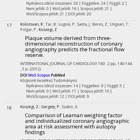
Nyilvános idéző összesen: 26
| Független: 24 | Függő: 2 |
Nem jelölt: 0 | WoS jelölt: 16 | Scopus jelölt: 21 |
WoS/Scopus jelölt: 21 | DOI jelölt: 20
Kolozsvari, R
;
Tar, B
;
Lugosi, P
;
Santa, J
;
Beres, Z
;
Ungvari, T
;
17
Polgar, P
;
Koszegi, Z
Plaque volume derived from three-
dimensional reconstruction of coronary
angiography predicts the fractional flow
reserve.
INTERNATIONAL JOURNAL OF CARDIOLOGY
160
:
2
pp. 140-144.
, 5 p.
(2012)
DOI
WoS
Scopus
PubMed
Központi kezelésű
Tudományos
Nyilvános idéző összesen: 14
| Független: 9 | Függő: 5 |
Nem jelölt: 0 | WoS jelölt: 11 | Scopus jelölt: 10 |
WoS/Scopus jelölt: 12 | DOI jelölt: 9
Koszegi, Z
;
Gergely, P
;
Szabo, G
18
Comparison of Leaman weighing factor
and individualized coronary angiographic
area at risk assessment with autopsy
findings