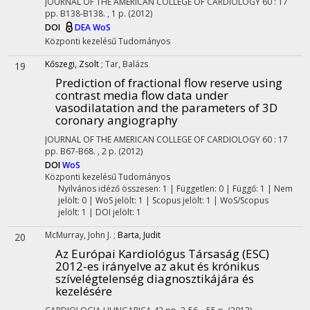
JOURNAL OF THE AMERICAN COLLEGE OF CARDIOLOGY
60
:
17
pp. B138-B138. , 1 p.
(2012)
DOI
DEA
WoS
Központi kezelésű
Tudományos
Kőszegi, Zsolt
;
Tar, Balázs
19
Prediction of fractional flow reserve using
contrast media flow data under
vasodilatation and the parameters of 3D
coronary angiography
JOURNAL OF THE AMERICAN COLLEGE OF CARDIOLOGY
60
:
17
pp. B67-B68. , 2 p.
(2012)
DOI
WoS
Központi kezelésű
Tudományos
Nyilvános idéző összesen: 1
| Független: 0 | Függő: 1 | Nem
jelölt: 0 | WoS jelölt: 1 | Scopus jelölt: 1 | WoS/Scopus
jelölt: 1 | DOI jelölt: 1
McMurray, John J.
;
Barta, Judit
20
Az Európai Kardiológus Társaság (ESC)
2012-es irányelve az akut és krónikus
szívelégtelenség diagnosztikájára és
kezelésére