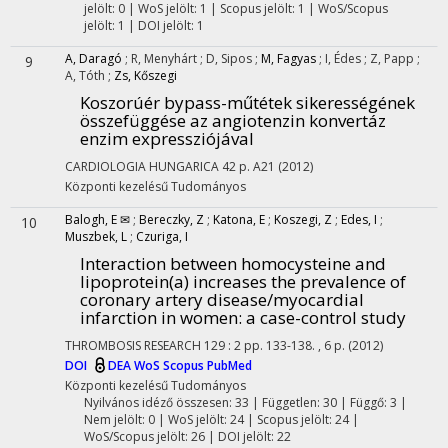
jelölt: 0 | WoS jelölt: 1 | Scopus jelölt: 1 | WoS/Scopus
jelölt: 1 | DOI jelölt: 1
A, Daragó
;
R, Menyhárt
;
D, Sipos
;
M, Fagyas
;
I, Édes
;
Z, Papp
;
9
A, Tóth
;
Zs, Kőszegi
Koszorúér bypass-műtétek sikerességének
összefüggése az angiotenzin konvertáz
enzim expressziójával
CARDIOLOGIA HUNGARICA
42
p. A21
(2012)
Központi kezelésű
Tudományos
Balogh, E ✉
;
Bereczky, Z
;
Katona, E
;
Koszegi, Z
;
Edes, I
;
10
Muszbek, L
;
Czuriga, I
Interaction between homocysteine and
lipoprotein(a) increases the prevalence of
coronary artery disease/myocardial
infarction in women: a case-control study
THROMBOSIS RESEARCH
129
:
2
pp. 133-138. , 6 p.
(2012)
DOI
DEA
WoS
Scopus
PubMed
Központi kezelésű
Tudományos
Nyilvános idéző összesen: 33
| Független: 30 | Függő: 3 |
Nem jelölt: 0 | WoS jelölt: 24 | Scopus jelölt: 24 |
WoS/Scopus jelölt: 26 | DOI jelölt: 22