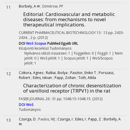
Borbely, A ✉
;
Dimitrow, PP
11
Editorial: Cardiovascular and metabolic
diseases: from mechanisms to novel
therapeutical implications.
CURRENT PHARMACEUTICAL BIOTECHNOLOGY
13
:
13
pp. 2433-
2434. , 2 p.
(2012)
DOI
WoS
Scopus
PubMed
Egyéb URL
Központi kezelésű
Tudományos
Nyilvános idéző összesen: 1
| Független: 0 | Függő: 1 | Nem
jelölt: 0 | WoS jelölt: 1 | Scopus jelölt: 1 | WoS/Scopus
jelölt: 1
Czikora, Agnes
;
Rutkai, Ibolya
;
Pasztor, Eniko T
;
Porszasz,
12
Robert
;
Edes, Istvan
;
Papp, Zoltan
;
Toth, Attila
Characterization of chronic desensitization
of vanilloid receptor (TRPV1) in the rat
FASEB JOURNAL
26
:
S1
pp. 1048.15-1048.15.
(2012)
DOI
WoS
Tudományos
Czuriga, D
;
Paulus, WJ
;
Czuriga, I
;
Edes, I
;
Papp, Z
;
Borbély, A
13
✉