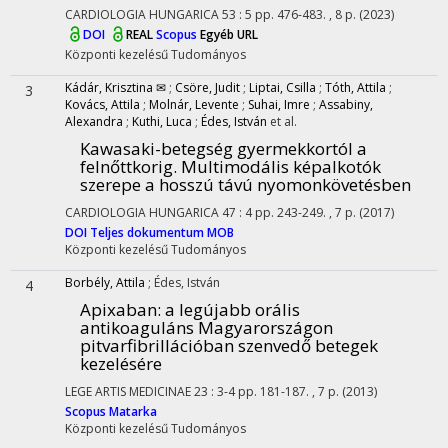
CARDIOLOGIA HUNGARICA
53
:
5
pp. 476-483. , 8 p.
(2023)
DOI
REAL
Scopus
Egyéb URL
Központi kezelésű
Tudományos
Kádár, Krisztina ✉
;
Csöre, Judit
;
Liptai, Csilla
;
Tóth, Attila
;
3
Kovács, Attila
;
Molnár, Levente
;
Suhai, Imre
;
Assabiny,
Alexandra
;
Kuthi, Luca
;
Édes, István
et al.
Kawasaki-betegség gyermekkortól a
felnőttkorig. Multimodális képalkotók
szerepe a hosszú távú nyomonkövetésben
CARDIOLOGIA HUNGARICA
47
:
4
pp. 243-249. , 7 p.
(2017)
DOI
Teljes dokumentum
MOB
Központi kezelésű
Tudományos
Borbély, Attila
;
Édes, István
4
Apixaban: a legújabb orális
antikoaguláns Magyarországon
pitvarfibrillációban szenvedő betegek
kezelésére
LEGE ARTIS MEDICINAE
23
:
3-4
pp. 181-187. , 7 p.
(2013)
Scopus
Matarka
Központi kezelésű
Tudományos