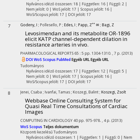
Nyilvános idéző összesen: 18
| Független: 16 | Függő: 2 |
Nem jelölt: 0 | WoS jelölt: 17 | Scopus jelölt: 16 |
WoS/Scopus jelölt: 17 | DOI jelölt: 17
**
Godeny, I
;
Pollesello, P
;
Edes, I
;
Papp, Z
✉
;
Bagi, Z
7
Levosimendan and its metabolite OR-1896
elicit KATP channel-dependent dilation in
resistance arteries in vivo.
PHARMACOLOGICAL REPORTS
65
:
5
pp. 1304-1310. , 7 p.
(2013)
DOI
WoS
Scopus
PubMed
Egyéb URL
Egyéb URL
Tudományos
Nyilvános idéző összesen: 17
| Független: 12 | Függő: 5 |
Nem jelölt: 0 | WoS jelölt: 17 | Scopus jelölt: 16 |
WoS/Scopus jelölt: 17 | DOI jelölt: 17
Jenei, Csaba
;
Ivanfai, Tamas
;
Koszegi, Balint
;
Koszegi, Zsolt
8
Webbase Online Consulting System for
Quasi Real Time Consultations of Cardiac
Images
COMPUTING IN CARDIOLOGY
40
pp. 975-978. , 4 p.
(2013)
WoS
Scopus
Teljes dokumentum
Központi kezelésű
Tudományos
Nyilvános idéző összesen: 1
| Független: 1 | Függő: 0 | Nem