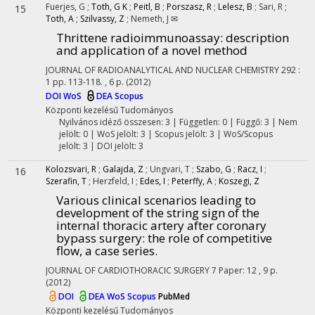
Fuerjes, G
;
Toth, G K
;
Peitl, B
;
Porszasz, R
;
Lelesz, B
;
Sari, R
;
15
Toth, A
;
Szilvassy, Z
;
Nemeth, J ✉
Thrittene radioimmunoassay: description
and application of a novel method
JOURNAL OF RADIOANALYTICAL AND NUCLEAR CHEMISTRY
292
:
1
pp. 113-118. , 6 p.
(2012)
DOI
WoS
DEA
Scopus
Központi kezelésű
Tudományos
Nyilvános idéző összesen: 3
| Független: 0 | Függő: 3 | Nem
jelölt: 0 | WoS jelölt: 3 | Scopus jelölt: 3 | WoS/Scopus
jelölt: 3 | DOI jelölt: 3
Kolozsvari, R
;
Galajda, Z
;
Ungvari, T
;
Szabo, G
;
Racz, I
;
16
Szerafin, T
;
Herzfeld, I
;
Edes, I
;
Peterffy, A
;
Koszegi, Z
Various clinical scenarios leading to
development of the string sign of the
internal thoracic artery after coronary
bypass surgery: the role of competitive
flow, a case series.
JOURNAL OF CARDIOTHORACIC SURGERY
7
Paper: 12 , 9 p.
(2012)
DOI
DEA
WoS
Scopus
PubMed
Központi kezelésű
Tudományos