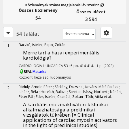
Közlemények száma megjelenési év szerint
Összes közlemény
Összes idézet
54
3 594
54 találat
Idézetek száma
Baczkó, István
;
Papp, Zoltán
1
Merre tart a hazai experimentális
kardiológia?
CARDIOLOGIA HUNGARICA
53
:
5
pp. 414-414. , 1 p.
(2023)
REAL
Matarka
Központi kezelésű
Tudományos
Ráduly, Arnold Péter
;
Sárkány, Fruzsina
;
Kovács, Máté Balázs
;
2
Juhász, Béla
;
Horváth, Balázs
;
Szentandrássy, Norbert
;
Nánási,
Péter Pál
;
Édes, István
;
Csanádi, Zoltán
;
Tóth, Attila
et al.
A kardiális miozinaktivátorok klinikai
alkalmazhatósága a preklinikai
vizsgálatok tükrében [= Clinical
applications of cardiac myosin activators
in the light of preclinical studies]