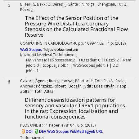
B, Tar
;
S, Bakk
;
Z, Béres
;
J, Sánta
;
P, Polgá
;
Shengxian, Tu
;
Z,
5
Kőszegi
The Effect of the Sensor Position of the
Pressure Wire Distal to a Coronary
Stenosis on the Calculated Fractional Flow
Reserve
COMPUTING IN CARDIOLOGY
40
pp. 1099-1102. , 4 p.
(2013)
WoS
Scopus
Teljes dokumentum
Központi kezelésű
Tudományos
Nyilvános idéző összesen: 2
| Független: 0 | Függő: 2 | Nem
jelölt: 0 | Scopus jelölt: 1 | WoS/Scopus jelölt: 1 | DOI
jelölt: 1
Czikora, Ágnes
;
Rutkai, Ibolya
;
Pásztorné, Tóth Enikő
;
Szalai,
6
Andrea
;
Pórszász, Róbert
;
Boczán, Judit
;
Édes, István
;
Papp,
Zoltán
;
Tóth, Attila
Different desensitization patterns for
sensory and vascular TRPV1 populations
in the rat: Expression, localization and
functional consequences
PLOS ONE
8
:
11
Paper: e78184 , 8 p.
(2013)
DOI
DEA
WoS
Scopus
PubMed
Egyéb URL
Tudományos