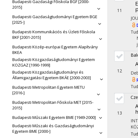
Budapesti Gazdasági Főiskola BGF [2000-
E
2015]
p
11
Budapesti Gazdaságtudományi Egyetem BGE
JO
[2025-]
Tu
Budapesti Kommunikációs és Üzleti Főiskola
BKF [2001-2015]
Budapesti Közép-európai Egyetem Alapítvány
BKEA
Bal
Budapesti Közgazdaságtudományi Egyetem
A
KOZGAZ [1990-1999]
12
Budapesti Közgazdaságtudományi és
Deb
Államigazgatási Egyetem BKÁE [2000-2003]
Tu
Budapesti Metropolitan Egyetem METU
[2016-]
Cze
Budapesti Metropolitan Főiskola MET [2015-
A
2015]
h
13
Budapesti Műszaki Egyetem BME [1949-2000]
IN
Budapesti Műszaki és Gazdaságtudományi
KÖ
Egyetem BME [2000-]
Tu