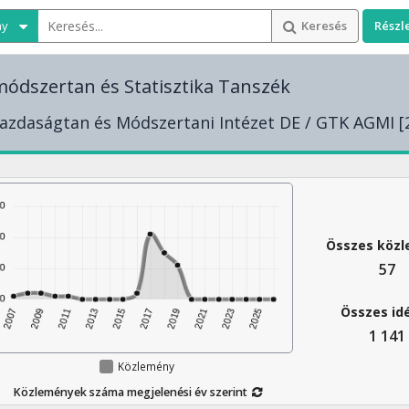
ny
Keresés
Részl
ódszertan és Statisztika Tanszék
azdaságtan és Módszertani Intézet DE / GTK AGMI [
Összes köz
57
Összes id
1 141
Közlemény
Közlemények száma megjelenési év szerint