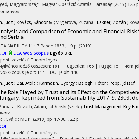
ged, Magyarország :
Magyar Operációkutatási Társaság
(2019)
125 p
dományos
, Judit
;
Kovács, Sándor ✉
;
Virglerova, Zuzana
;
Lakner, Zoltán
;
Kova
nalysis and Comparison of Economic and Financial Risk 
nd Serbia
TAINABILITY
11
:
7
Paper: 1853 , 19 p.
(2019)
DOI
DEA
WoS
Scopus
Egyéb URL
ponti kezelésű
Tudományos
Nyilvános idéző összesen: 181
| Független: 166 | Függő: 15 | Nem jelöl
WoS/Scopus jelölt: 114 | DOI jelölt: 146
, Judit
;
Bai, Attila
;
Karmazin, György
;
Balogh, Péter
;
Popp, József
he Role Played by Trust and Its Effect on the Competivene
Hungary
: Reprinted from: Sustainability 2017, 9, 2303, 
 Barbara, Kozuch; Adam, Jabłonski (szerk.)
Trust Management Key Fact
work
el, Svájc :
MDPI
(2019)
pp. 17-38. , 22 p.
DOI
ponti kezelésű
Tudományos
Nyilvános idéző összesen: 2
| Független: 2 | Függő: 0 | Nem jelölt: 0 