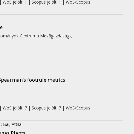
| WoS jelölt: 1 | Scopus jelölt: 1 | WoS/Scopus
re
udományok Centruma Mezőgazdaság-,
Spearman’s footrule metrics
| WoS jelölt: 7 | Scopus jelölt: 7 | WoS/Scopus
;
Bai, Attila
ogas Plants