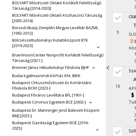
BOLYART Művészeti Oktató Korlátolt Felelősségű
Társaság [2014-2020]
BOLYART Művészeti Oktató Közhasznú Társaság
Oláh
[2005-2014]
T
Borsod-Abaúj-Zemplén Megyei Levéltár BAZML
9
[1992-2012]
SUS
Bölcsészettudományi Kutatóközpont BTK
[2019-2023]
Köz
BrainVisionCenter Nonprofit Korlátolt Felelősségű
Társaság [2021-]
Brenner János Hittudományi Főiskola BJHF
Sza
Toggle
Budai Irgalmasrendi Kórház Kht. BIKK
A
Budapest Cirkuszművészeti és Kortárstánc
navigati
10
Főiskola BCKF [2023-]
AP
Budapest Főváros Levéltára BFL [1901-]
Tu
Budapesti Corvinus Egyetem BCE [2003-]
Budapesti Dr. Manninger Jenő Baleseti Központ
BMJ [2023-]
Budapesti Gazdasági Egyetem BGE [2016-
2025]
Sző