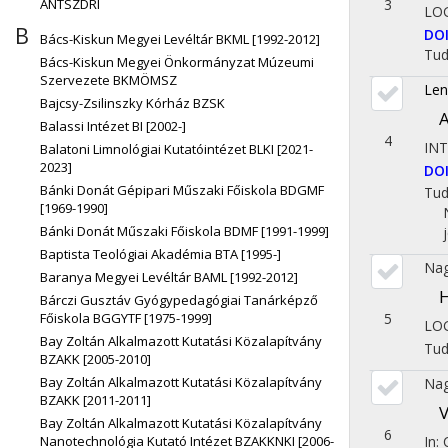
ÁNTSZDRI
3
LOG
B
DO
Bács-Kiskun Megyei Levéltár BKML [1992-2012]
Tu
Bács-Kiskun Megyei Önkormányzat Múzeumi
Szervezete BKMÖMSZ
Len
Bajcsy-Zsilinszky Kórház BZSK
A
Balassi Intézet BI [2002-]
4
IN
Balatoni Limnológiai Kutatóintézet BLKI [2021-
2023]
DO
Bánki Donát Gépipari Műszaki Főiskola BDGMF
Tu
[1969-1990]
Bánki Donát Műszaki Főiskola BDMF [1991-1999]
Baptista Teológiai Akadémia BTA [1995-]
Nag
Baranya Megyei Levéltár BAML [1992-2012]
H
Bárczi Gusztáv Gyógypedagógiai Tanárképző
5
Főiskola BGGYTF [1975-1999]
LOG
Bay Zoltán Alkalmazott Kutatási Közalapítvány
Tu
BZAKK [2005-2010]
Bay Zoltán Alkalmazott Kutatási Közalapítvány
Nag
BZAKK [2011-2011]
V
Bay Zoltán Alkalmazott Kutatási Közalapítvány
6
In:
Nanotechnológia Kutató Intézet BZAKKNKI [2006-