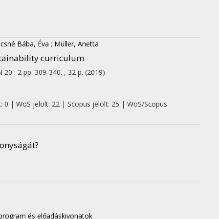
csné Bába, Éva
;
Müller, Anetta
tainability curriculum
N
20
:
2
pp. 309-340. , 32 p.
(2019)
: 0 | WoS jelölt: 22 | Scopus jelölt: 25 | WoS/Scopus
konyságát?
: program és előadáskivonatok