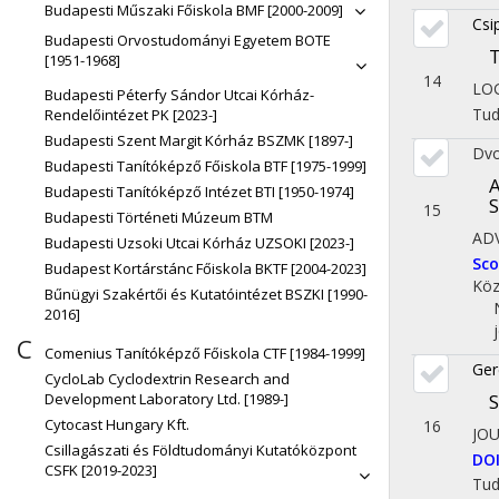
Budapesti Műszaki Főiskola BMF [2000-2009]
Csi
Budapesti Orvostudományi Egyetem BOTE
T
[1951-1968]
14
LO
Budapesti Péterfy Sándor Utcai Kórház-
Tu
Rendelőintézet PK [2023-]
Budapesti Szent Margit Kórház BSZMK [1897-]
Dvo
Budapesti Tanítóképző Főiskola BTF [1975-1999]
A
Budapesti Tanítóképző Intézet BTI [1950-1974]
S
15
Budapesti Történeti Múzeum BTM
ADV
Budapesti Uzsoki Utcai Kórház UZSOKI [2023-]
Sc
Budapest Kortárstánc Főiskola BKTF [2004-2023]
Köz
Bűnügyi Szakértői és Kutatóintézet BSZKI [1990-
2016]
C
Comenius Tanítóképző Főiskola CTF [1984-1999]
Ger
CycloLab Cyclodextrin Research and
Development Laboratory Ltd. [1989-]
S
Cytocast Hungary Kft.
16
JO
Csillagászati és Földtudományi Kutatóközpont
DO
CSFK [2019-2023]
Tu