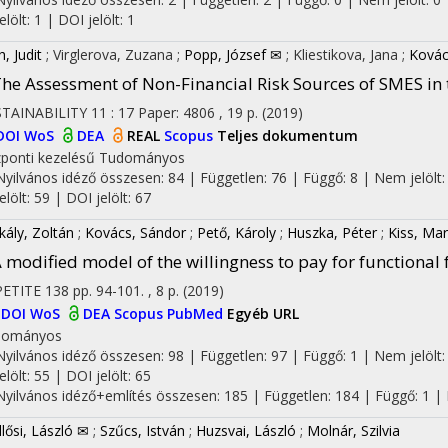
jelölt: 1 | DOI jelölt: 1
, Judit
;
Virglerova, Zuzana
;
Popp, József ✉
;
Kliestikova, Jana
;
Kovác
he Assessment of Non-Financial Risk Sources of SMES in 
TAINABILITY
11
:
17
Paper: 4806 , 19 p.
(2019)
DOI
WoS
DEA
REAL
Scopus
Teljes dokumentum
ponti kezelésű
Tudományos
Nyilvános idéző összesen: 84
| Független: 76 | Függő: 8 | Nem jelölt:
jelölt: 59 | DOI jelölt: 67
kály, Zoltán
;
Kovács, Sándor
;
Pető, Károly
;
Huszka, Péter
;
Kiss, Mar
 modified model of the willingness to pay for functional
on
PETITE
138
pp. 94-101. , 8 p.
(2019)
DOI
WoS
DEA
Scopus
PubMed
Egyéb URL
dományos
Nyilvános idéző összesen: 98
| Független: 97 | Függő: 1 | Nem jelölt:
jelölt: 55 | DOI jelölt: 65
Nyilvános idéző+említés összesen: 185
| Független: 184 | Függő: 1 | 
llősi, László ✉
;
Szűcs, István
;
Huzsvai, László
;
Molnár, Szilvia