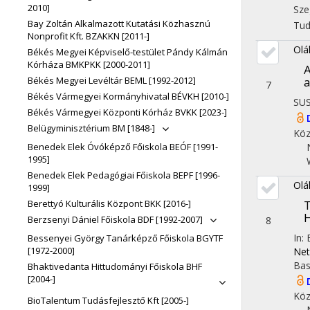
2010]
Sze
Bay Zoltán Alkalmazott Kutatási Közhasznú
Tu
Nonprofit Kft. BZAKKN [2011-]
Oláh
Békés Megyei Képviselő-testület Pándy Kálmán
Kórháza BMKPKK [2000-2011]
A
a
Békés Megyei Levéltár BEML [1992-2012]
7
Békés Vármegyei Kormányhivatal BÉVKH [2010-]
SUS
Békés Vármegyei Központi Kórház BVKK [2023-]
Belügyminisztérium BM [1848-]
Köz
Benedek Elek Óvóképző Főiskola BEÓF [1991-
1995]
Benedek Elek Pedagógiai Főiskola BEPF [1996-
Oláh
1999]
T
Berettyó Kulturális Központ BKK [2016-]
Berzsenyi Dániel Főiskola BDF [1992-2007]
8
In:
Bessenyei György Tanárképző Főiskola BGYTF
[1972-2000]
Net
Bas
Bhaktivedanta Hittudományi Főiskola BHF
[2004-]
Köz
BioTalentum Tudásfejlesztő Kft [2005-]