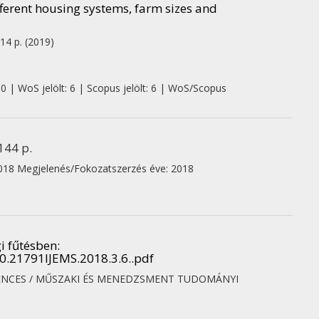
ferent housing systems, farm sizes and
 14 p.
(2019)
 0 | WoS jelölt: 6 | Scopus jelölt: 6 | WoS/Scopus
144 p.
018
Megjelenés/Fokozatszerzés éve: 2018
i fűtésben
:
10.21791IJEMS.2018.3.6..pdf
ENCES / MŰSZAKI ÉS MENEDZSMENT TUDOMÁNYI