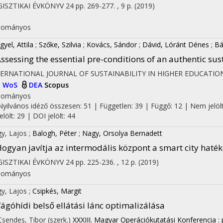
ISZTIKAI ÉVKÖNYV
24
pp. 269-277. , 9 p.
(2019)
I
dományos
gyel, Attila
;
Szőke, Szilvia
;
Kovács, Sándor
;
Dávid, Lóránt Dénes
;
Bá
ssessing the essential pre-conditions of an authentic sus
TERNATIONAL JOURNAL OF SUSTAINABILITY IN HIGHER EDUCATIO
I
WoS
DEA
Scopus
dományos
Nyilvános idéző összesen: 51
| Független: 39 | Függő: 12 | Nem jelölt
jelölt: 29 | DOI jelölt: 44
y, Lajos
;
Balogh, Péter
;
Nagy, Orsolya Bernadett
ogyan javítja az intermodális központ a smart city haté
ISZTIKAI ÉVKÖNYV
24
pp. 225-236. , 12 p.
(2019)
dományos
y, Lajos
;
Csipkés, Margit
ágóhídi belső ellátási lánc optimalizálása
 Csendes, Tibor (szerk.)
XXXIII. Magyar Operációkutatási Konferencia 