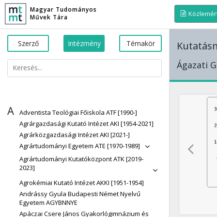
Magyar Tudományos
Közlemé
Művek Tára
Szerző
Intézmény
Témakör
Kutatásm
Ágazati G
A
Adventista Teológiai Főiskola ATF [1990-]
Agrárgazdasági Kutató Intézet AKI [1954-2021]
Agrárközgazdasági Intézet AKI [2021-]
Agrártudományi Egyetem ATE [1970-1989]
Agrártudományi Kutatóközpont ATK [2019-
2023]
Agrokémiai Kutató Intézet AKKI [1951-1954]
Andrássy Gyula Budapesti Német Nyelvű
Egyetem AGYBNNYE
Apáczai Csere János Gyakorlógimnázium és