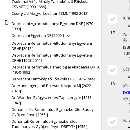
Csokonai Vitéz Mihály Tanítóképző Főiskola
CSVMTF [1990-1999]
Csongrád Megyei Levéltár CSML [1992-2012]
Juh
D
Debreceni Agrártudományi Egyetem DAE [1970-
A
1999]
17
Deb
Debreceni Egyetem DE [2000-]
Éle
Debreceni Református Hittudományi Egyetem
ISB
DRHE [2012-]
Tu
Debreceni Református Hittudományi Egyetem
DRHE [1993-2011]
Debreceni Református Theologiai Akadémia DRTA
Lás
[1950-1992]
A
Debreceni Tantóképző Főiskola DTF [1976-1989]
18
Dr. Manninger Jenő Baleseti Központ MJ [2022-
JO
2023]
DO
Dr. Wander Gyógyszer- és Tápszergyár [1913-
Köz
1947]
Dunamelléki Református Egyházkerület Ráday
Gyűjteménye [1955-]
Nag
Dunántúli Református Egyházkerület
Tudományos Gyűjteményei DRETGY [1958-]
E