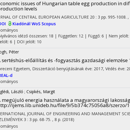
conomic issues of Hungarian table egg production in dif
roduction levels
URNAL OF CENTRAL EUROPEAN AGRICULTURE
20
:
3
pp. 995-1008. ,
DOI
Kiadónál
WoS
Scopus
dományos
Nyilvános idéző összesen: 18
| Független: 12 | Függő: 6 | Nem jelölt:
jelölt: 6 | DOI jelölt: 10
ogh, Péter
 sertéshús-előállítás és -fogyasztás gazdasági elemzése
receni Egyetem
,
Disszertáció benyújtásának éve: 2017,
Védés éve: 2
REAL-d
dományos
glédi, László
;
Csipkés, Margit
 megújuló energia használata a magyarországi lakosság
ttp://ijems.lib.unideb.hu/file/9/5b374c75056a8/szerzo/
TERNATIONAL JOURNAL OF ENGINEERING AND MANAGEMENT SCI
ZLEMÉNYEK
3
:
3
pp. 68-75. , 8 p.
(2018)
dományos