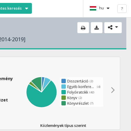
hu
etes keresés
?
2014-2019]
lemény
Disszertáció
(2)
Egyéb konferenciaközlemény
(4)
Folyóiratcikk
(42)
Könyv
(2)
ézet
Könyvrészlet
(7)
Közlemények típus szerint