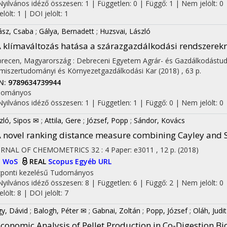
Nyilvános idéző összesen: 1
| Független: 0 | Függő: 1 | Nem jelölt: 0 
jelölt: 1 | DOI jelölt: 1
ász, Csaba
;
Gálya, Bernadett
;
Huzsvai, László
 klímaváltozás hatása a szárazgazdálkodási rendszerek
recen, Magyarország :
Debreceni Egyetem Agrár- és Gazdálkodást
lmiszertudományi és Környezetgazdálkodási Kar
(2018)
,
63 p.
N:
9789634739944
dományos
Nyilvános idéző összesen: 1
| Független: 1 | Függő: 0 | Nem jelölt: 0
zló, Sipos ✉
;
Attila, Gere
;
József, Popp
;
Sándor, Kovács
 novel ranking distance measure combining Cayley and 
URNAL OF CHEMOMETRICS
32
:
4
Paper: e3011 , 12 p.
(2018)
I
WoS
REAL
Scopus
Egyéb URL
ponti kezelésű
Tudományos
Nyilvános idéző összesen: 8
| Független: 6 | Függő: 2 | Nem jelölt: 0 
jelölt: 8 | DOI jelölt: 7
y, Dávid
;
Balogh, Péter ✉
;
Gabnai, Zoltán
;
Popp, József
;
Oláh, Judit
conomic Analysis of Pellet Production in Co-Digestion Bi