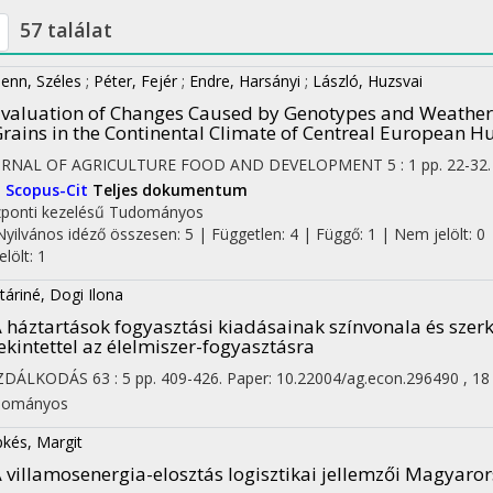
57 találat
ienn, Széles
;
Péter, Fejér
;
Endre, Harsányi
;
László, Huzsvai
valuation of Changes Caused by Genotypes and Weather o
rains in the Continental Climate of Centreal European 
URNAL OF AGRICULTURE FOOD AND DEVELOPMENT
5
:
1
pp. 22-32.
I
Scopus-Cit
Teljes dokumentum
ponti kezelésű
Tudományos
Nyilvános idéző összesen: 5
| Független: 4 | Függő: 1 | Nem jelölt: 0 
jelölt: 1
táriné, Dogi Ilona
 háztartások fogyasztási kiadásainak színvonala és sze
ekintettel az élelmiszer-fogyasztásra
ZDÁLKODÁS
63
:
5
pp. 409-426. Paper: 10.22004/ag.econ.296490 , 18
dományos
pkés, Margit
 villamosenergia-elosztás logisztikai jellemzői Magyaro