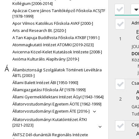
Kollégium [2006-2014]
Apáczai Csere János Tanítóképző Főiskola ACSJTF
[1978-1999]
Adr
Apor Vilmos Katolikus Főiskola AVKF [2000-]
Arts and Research Bt. [2020-]
E
G
A Tan Kapuja Buddhista Főiskola ATKBF [1991-]
1
Atommagkutató Intézet ATOMKI [2019-2023]
JO
Avicenna Közel-Kelet Kutatások Intézete [2008-]
DO
Axióma Kulturális Alapítvány [2019-]
Köz
Á
Állambiztonsági Szolgálatok Történeti Levéltára
ÁBTL [2003-]
Állami Balett Intézet ÁBI [1950-1990]
Csa
Államigazgatási Főiskola ÁF [1978-1999]
A
Állami Gyermeklélektani Intézet ÁGyI [1943-1964]
t
2
Állatorvostudományi Egyetem ÁOTE [1962-1999]
GA
Állatorvostudományi Egyetem ÁTE [2016-]
Tu
Állatorvostudományi Kutatóintézet ÁTKI
Csi
[2021-2023]
A
ÁNTSZ Dél-dunántúli Regionális Intézete