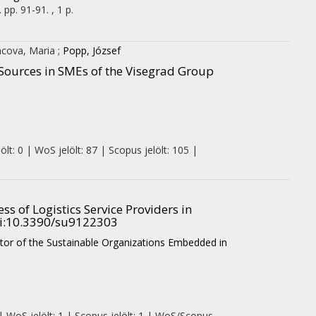
.
pp. 91-91. , 1 p.
cova, Maria
;
Popp, József
Sources in SMEs of the Visegrad Group
t: 0 | WoS jelölt: 87 | Scopus jelölt: 105 |
ss of Logistics Service Providers in
doi:10.3390/su9122303
or of the Sustainable Organizations Embedded in
| WoS jelölt: 1 | Scopus jelölt: 1 | WoS/Scopus