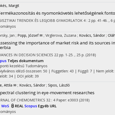
pkés, Margit
ermékazonosítás és nyomonkövetés lehetőségének fontos
GISZTIKAI TRENDEK ÉS LEGJOBB GYAKORLATOK
4
:
2
pp. 41-46. , 6 
dományos
rsky, Jan
;
Popp, József ✉
;
Virglerova, Zuzana
;
Kovács, Sándor
;
Oláh
ssessing the importance of market risk and its sources 
erbia
ANCES IN DECISION SCIENCES
22
pp. 1-25. , 25 p.
(2018)
opus
Teljes dokumentum
ponti kezelésű
Tudományos
Nyilvános idéző összesen: 50
| Független: 43 | Függő: 7 | Nem jelölt:
jelölt: 34 | DOI jelölt: 39
e, Attila ✉
;
Kovács, Sándor
;
Sipos, László
pectral clustering in eye-movement researches
URNAL OF CHEMOMETRICS
32
:
4
Paper: e3003
(2018)
I
WoS
REAL
Scopus
Egyéb URL
dományos