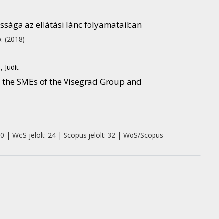
sága az ellátási lánc folyamataiban
p.
(2018)
, Judit
in the SMEs of the Visegrad Group and
 0 | WoS jelölt: 24 | Scopus jelölt: 32 | WoS/Scopus