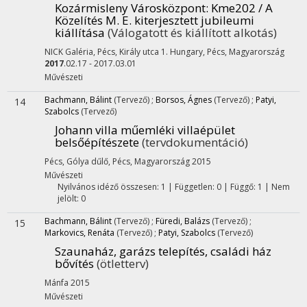
Kozármisleny Városközpont
: Kme202 / A
Közelítés M. E. kiterjesztett jubileumi
kiállítása
(Válogatott és kiállított alkotás)
NICK Galéria, Pécs, Király utca 1. Hungary,
Pécs, Magyarország
2017
.02.17 - 2017.03.01
Művészeti
Bachmann, Bálint
(Tervező)
;
Borsos, Ágnes
(Tervező)
;
Patyi,
14
Szabolcs
(Tervező)
Johann villa műemléki villaépület
belsőépítészete
(tervdokumentáció)
Pécs, Gólya dűlő,
Pécs, Magyarország
2015
Művészeti
Nyilvános idéző összesen: 1
| Független: 0 | Függő: 1 | Nem
jelölt: 0
Bachmann, Bálint
(Tervező)
;
Füredi, Balázs
(Tervező)
;
15
Markovics, Renáta
(Tervező)
;
Patyi, Szabolcs
(Tervező)
Szaunaház, garázs telepítés, családi ház
bővítés
(ötletterv)
Mánfa
2015
Művészeti