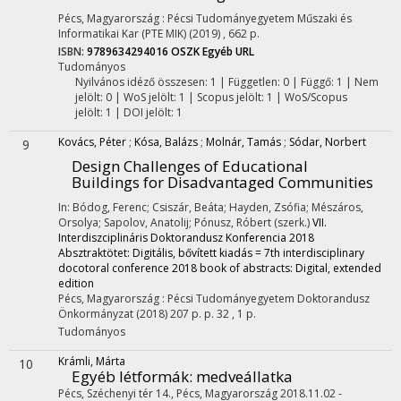
Pécs, Magyarország :
Pécsi Tudományegyetem Műszaki és
Informatikai Kar (PTE MIK)
(2019)
,
662 p.
ISBN:
9789634294016
OSZK
Egyéb URL
Tudományos
Nyilvános idéző összesen: 1
| Független: 0 | Függő: 1 | Nem
jelölt: 0 | WoS jelölt: 1 | Scopus jelölt: 1 | WoS/Scopus
jelölt: 1 | DOI jelölt: 1
Kovács, Péter
;
Kósa, Balázs
;
Molnár, Tamás
;
Sódar, Norbert
9
Design Challenges of Educational
Buildings for Disadvantaged Communities
In: Bódog, Ferenc; Csiszár, Beáta; Hayden, Zsófia; Mészáros,
Orsolya; Sapolov, Anatolij; Pónusz, Róbert (szerk.)
VII.
Interdiszciplináris Doktorandusz Konferencia 2018
Absztraktötet: Digitális, bővített kiadás = 7th interdisciplinary
docotoral conference 2018 book of abstracts: Digital, extended
edition
Pécs, Magyarország :
Pécsi Tudományegyetem Doktorandusz
Önkormányzat
(2018)
207 p.
p. 32 , 1 p.
Tudományos
Krámli, Márta
10
Egyéb létformák
: medveállatka
Pécs, Széchenyi tér 14.,
Pécs, Magyarország
2018.11.02 -