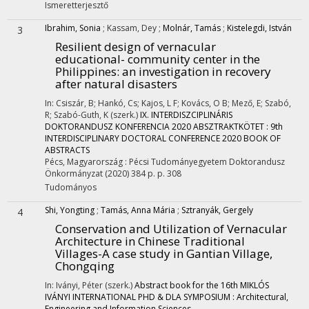
Ismeretterjesztő
Ibrahim, Sonia
;
Kassam, Dey
;
Molnár, Tamás
;
Kistelegdi, István
3
Resilient design of vernacular
educational- community center in the
Philippines: an investigation in recovery
after natural disasters
In: Csiszár, B; Hankó, Cs; Kajos, L F; Kovács, O B; Mező, E; Szabó,
R; Szabó-Guth, K (szerk.)
IX. INTERDISZCIPLINÁRIS
DOKTORANDUSZ KONFERENCIA 2020 ABSZTRAKTKÖTET : 9th
INTERDISCIPLINARY DOCTORAL CONFERENCE 2020 BOOK OF
ABSTRACTS
Pécs, Magyarország :
Pécsi Tudományegyetem Doktorandusz
Önkormányzat
(2020)
384 p.
p. 308
Tudományos
Shi, Yongting
;
Tamás, Anna Mária
;
Sztranyák, Gergely
4
Conservation and Utilization of Vernacular
Architecture in Chinese Traditional
Villages-A case study in Gantian Village,
Chongqing
In: Iványi, Péter (szerk.)
Abstract book for the 16th MIKLÓS
IVÁNYI INTERNATIONAL PHD & DLA SYMPOSIUM : Architectural,
Engineering and Information Sciences