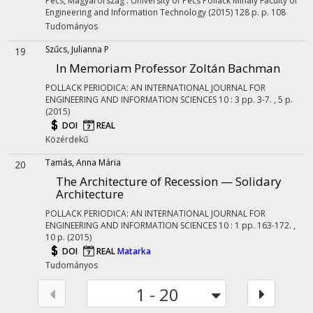
Pécs, Magyarország :
University of Pécs Pollack Mihály Faculty of
Engineering and Information Technology
(2015)
128 p.
p. 108
Tudományos
Szűcs, Julianna P
19
In Memoriam Professor Zoltán Bachman
POLLACK PERIODICA: AN INTERNATIONAL JOURNAL FOR
ENGINEERING AND INFORMATION SCIENCES
10
:
3
pp. 3-7. , 5 p.
(2015)
DOI
REAL
Közérdekű
Tamás, Anna Mária
20
The Architecture of Recession — Solidary
Architecture
POLLACK PERIODICA: AN INTERNATIONAL JOURNAL FOR
ENGINEERING AND INFORMATION SCIENCES
10
:
1
pp. 163-172. ,
10 p.
(2015)
DOI
REAL
Matarka
Tudományos
1 - 20