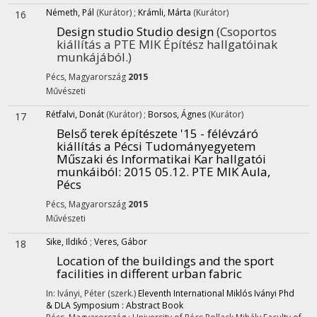
Németh, Pál
(Kurátor)
;
Krámli, Márta
(Kurátor)
16
Design studio Studio design
(Csoportos
kiállítás a PTE MIK Építész hallgatóinak
munkájából.)
Pécs, Magyarország
2015
Művészeti
Rétfalvi, Donát
(Kurátor)
;
Borsos, Ágnes
(Kurátor)
17
Belső terek építészete '15 - félévzáró
kiállítás a Pécsi Tudományegyetem
Műszaki és Informatikai Kar hallgatói
munkáiból
: 2015 05.12. PTE MIK Aula,
Pécs
Pécs, Magyarország
2015
Művészeti
Sike, Ildikó
;
Veres, Gábor
18
Location of the buildings and the sport
facilities in different urban fabric
In: Iványi, Péter (szerk.)
Eleventh International Miklós Iványi Phd
& DLA Symposium : Abstract Book