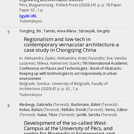
Pécs, Magyarország :
Pollack Press
(2020)
241 p.
p. 78 Paper:
Paper 32 , 1 p.
Egyéb URL
Tudományos
Yongting, Shi
;
Tamás, Anna Mária
;
Sztranyák, Gergely
5
Regionalism and low-tech in
contemporary vernacular architecture-a
case study in Chongqing China
In: Aleksandra, Djukić; Aleksandra, Krstić-Furundžić; Eva, Vaništa
Lazarević; Milena, Vukmirović (szerk.)
7th International Academic
Conference on Places and Technologies - Book of Abstracts :
Keeping up with technologies to act responsively in urban
environment
Belgrade, Szerbia :
University of Belgrade, Faculty of
Architecture
(2020)
87 p.
p. 62 , 1 p.
Tudományos
Medvegy, Gabriella
(Tervező)
;
Bachmann, Bálint
(Tervező)
;
6
Kokas, Balázs
(Tervező)
;
Rétfalvi, Donát
(Tervező)
;
Veres, Gábor
(Tervező)
;
Kukai, Tibor
(Tervező)
;
Jurdik, Sarolta
(Tervező)
Development of the so-called West-
Campus at the University of Pécs, and
center for Biomedical Engineering and