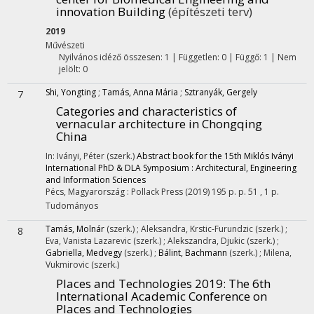
innovation Building
(építészeti terv)
2019
Művészeti
Nyilvános idéző összesen: 1
| Független: 0 | Függő: 1 | Nem
jelölt: 0
Shi, Yongting
;
Tamás, Anna Mária
;
Sztranyák, Gergely
7
Categories and characteristics of
vernacular architecture in Chongqing
China
In: Iványi, Péter (szerk.)
Abstract book for the 15th Miklós Iványi
International PhD & DLA Symposium : Architectural, Engineering
and Information Sciences
Pécs, Magyarország :
Pollack Press
(2019)
195 p.
p. 51 , 1 p.
Tudományos
Tamás, Molnár
(szerk.)
;
Aleksandra, Krstic-Furundzic
(szerk.)
;
8
Eva, Vanista Lazarevic
(szerk.)
;
Alekszandra, Djukic
(szerk.)
;
Gabriella, Medvegy
(szerk.)
;
Bálint, Bachmann
(szerk.)
;
Milena,
Vukmirovic
(szerk.)
Places and Technologies 2019
: The 6th
International Academic Conference on
Places and Technologies