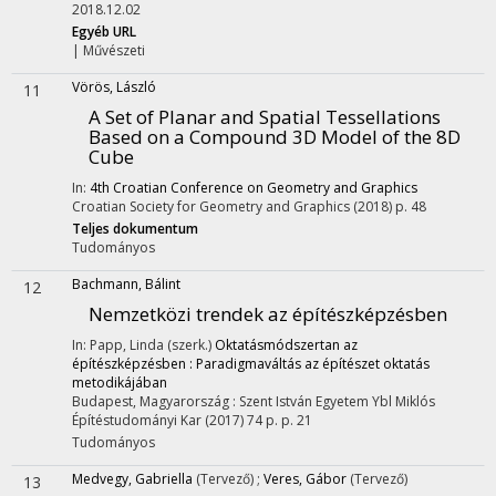
2018.12.02
Egyéb URL
|
Művészeti
Vörös, László
11
A Set of Planar and Spatial Tessellations
Based on a Compound 3D Model of the 8D
Cube
In:
4th Croatian Conference on Geometry and Graphics
Croatian Society for Geometry and Graphics
(2018)
p. 48
Teljes dokumentum
Tudományos
Bachmann, Bálint
12
Nemzetközi trendek az építészképzésben
In: Papp, Linda (szerk.)
Oktatásmódszertan az
építészképzésben : Paradigmaváltás az építészet oktatás
metodikájában
Budapest, Magyarország :
Szent István Egyetem Ybl Miklós
Építéstudományi Kar
(2017)
74 p.
p. 21
Tudományos
Medvegy, Gabriella
(Tervező)
;
Veres, Gábor
(Tervező)
13