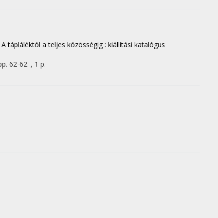
 tápláléktól a teljes közösségig : kiállítási katalógus
pp. 62-62. , 1 p.