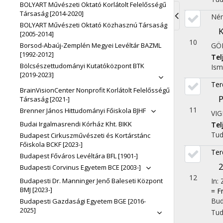
BOLYART Művészeti Oktató Korlátolt Felelősségű
Társaság [2014-2020]
Né
BOLYART Művészeti Oktató Közhasznú Társaság
Toggle
K
[2005-2014]
10
navigati
Borsod-Abaúj-Zemplén Megyei Levéltár BAZML
GÖ
[1992-2012]
Te
Bölcsészettudományi Kutatóközpont BTK
Ism
[2019-2023]
Ter
BrainVisionCenter Nonprofit Korlátolt Felelősségű
P
Társaság [2021-]
11
Brenner János Hittudományi Főiskola BJHF
VIG
Budai Irgalmasrendi Kórház Kht. BIKK
Te
Tu
Budapest Cirkuszművészeti és Kortárstánc
Főiskola BCKF [2023-]
Ter
Budapest Főváros Levéltára BFL [1901-]
2
Budapesti Corvinus Egyetem BCE [2003-]
12
Budapesti Dr. Manninger Jenő Baleseti Központ
In:
BMJ [2023-]
= F
Bud
Budapesti Gazdasági Egyetem BGE [2016-
2025]
Tu