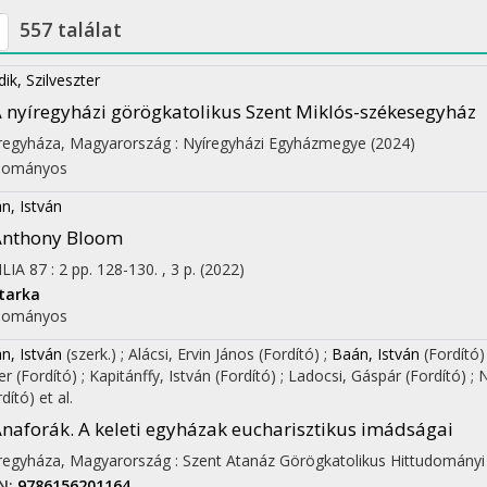
557 találat
dik, Szilveszter
 nyíregyházi görögkatolikus Szent Miklós-székesegyház
regyháza, Magyarország :
Nyíregyházi Egyházmegye
(2024)
dományos
n, István
Anthony Bloom
ILIA
87
:
2
pp. 128-130. , 3 p.
(2022)
tarka
dományos
n, István
(szerk.)
;
Alácsi, Ervin János
(Fordító)
;
Baán, István
(Fordító
er
(Fordító)
;
Kapitánffy, István
(Fordító)
;
Ladocsi, Gáspár
(Fordító)
;
N
rdító)
et al.
naforák. A keleti egyházak eucharisztikus imádságai
regyháza, Magyarország :
Szent Atanáz Görögkatolikus Hittudományi
N:
9786156201164