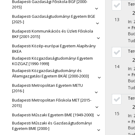
Budapesti Gazdasági Főiskola BGF [2000-
Ter
2015]
2
Budapesti Gazdaságtudományi Egyetem BGE
13
In:
[2025-]
= F
Budapesti Kommunikációs és Üzleti Főiskola
Bud
BKF [2001-2015]
Tu
Budapesti Közép-európai Egyetem Alapítvány
Ter
BKEA
Budapesti Közgazdaságtudományi Egyetem
2
KOZGAZ [1990-1999]
14
In:
Budapesti Közgazdaságtudományi és
= F
Államigazgatási Egyetem BKÁE [2000-2003]
Bud
Budapesti Metropolitan Egyetem METU
Tu
[2016-]
Ter
Budapesti Metropolitan Főiskola MET [2015-
2015]
2
15
Budapesti Műszaki Egyetem BME [1949-2000]
In:
= F
Budapesti Műszaki és Gazdaságtudományi
Bud
Egyetem BME [2000-]
Tu