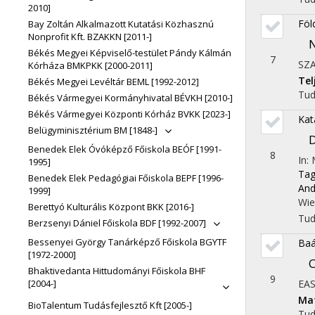
2010]
Föl
Bay Zoltán Alkalmazott Kutatási Közhasznú
Nonprofit Kft. BZAKKN [2011-]
N
Békés Megyei Képviselő-testület Pándy Kálmán
7
SZ
Kórháza BMKPKK [2000-2011]
Te
Békés Megyei Levéltár BEML [1992-2012]
Tu
Békés Vármegyei Kormányhivatal BÉVKH [2010-]
Békés Vármegyei Központi Kórház BVKK [2023-]
Kat
Belügyminisztérium BM [1848-]
D
Benedek Elek Óvóképző Főiskola BEÓF [1991-
8
In:
1995]
Tag
Benedek Elek Pedagógiai Főiskola BEPF [1996-
And
1999]
Wie
Berettyó Kulturális Központ BKK [2016-]
Tu
Berzsenyi Dániel Főiskola BDF [1992-2007]
Bessenyei György Tanárképző Főiskola BGYTF
Baá
[1972-2000]
C
Bhaktivedanta Hittudományi Főiskola BHF
9
[2004-]
EA
Ma
BioTalentum Tudásfejlesztő Kft [2005-]
Tu