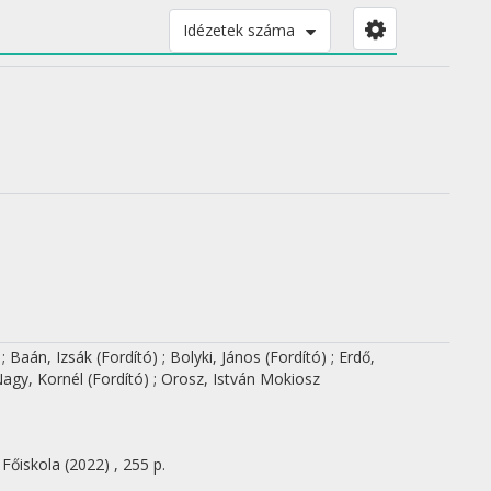
Idézetek száma
)
;
Baán, Izsák
(Fordító)
;
Bolyki, János
(Fordító)
;
Erdő,
agy, Kornél
(Fordító)
;
Orosz, István Mokiosz
 Főiskola
(2022)
,
255 p.