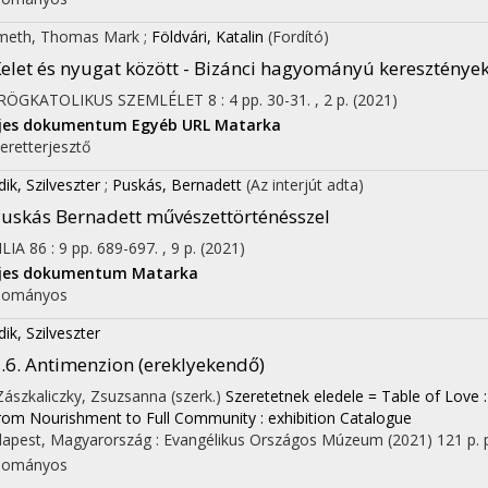
meth, Thomas Mark
;
Földvári, Katalin
(Fordító)
elet és nyugat között - Bizánci hagyományú keresztény
on
RÖGKATOLIKUS SZEMLÉLET
8
:
4
pp. 30-31. , 2 p.
(2021)
ljes dokumentum
Egyéb URL
Matarka
eretterjesztő
dik, Szilveszter
;
Puskás, Bernadett
(Az interjút adta)
uskás Bernadett művészettörténésszel
ILIA
86
:
9
pp. 689-697. , 9 p.
(2021)
ljes dokumentum
Matarka
dományos
dik, Szilveszter
.6. Antimenzion (ereklyekendő)
 Zászkaliczky, Zsuzsanna (szerk.)
Szeretetnek eledele = Table of Love : A
rom Nourishment to Full Community : exhibition Catalogue
apest, Magyarország :
Evangélikus Országos Múzeum
(2021)
121 p.
dományos