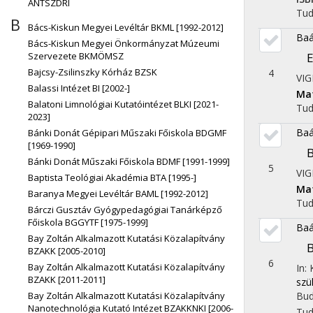
ÁNTSZDRI
Tu
B
Bács-Kiskun Megyei Levéltár BKML [1992-2012]
Baá
Bács-Kiskun Megyei Önkormányzat Múzeumi
Szervezete BKMÖMSZ
E
Bajcsy-Zsilinszky Kórház BZSK
4
VIG
Balassi Intézet BI [2002-]
Ma
Balatoni Limnológiai Kutatóintézet BLKI [2021-
Tu
2023]
Baá
Bánki Donát Gépipari Műszaki Főiskola BDGMF
[1969-1990]
B
Bánki Donát Műszaki Főiskola BDMF [1991-1999]
5
VIG
Baptista Teológiai Akadémia BTA [1995-]
Ma
Baranya Megyei Levéltár BAML [1992-2012]
Tu
Bárczi Gusztáv Gyógypedagógiai Tanárképző
Főiskola BGGYTF [1975-1999]
Baá
Bay Zoltán Alkalmazott Kutatási Közalapítvány
B
BZAKK [2005-2010]
6
Bay Zoltán Alkalmazott Kutatási Közalapítvány
In:
BZAKK [2011-2011]
szü
Bay Zoltán Alkalmazott Kutatási Közalapítvány
Bud
Nanotechnológia Kutató Intézet BZAKKNKI [2006-
Tu