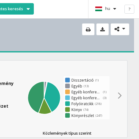
hu
etes keresés
?
Disszertáció
(1)
lemény
Egyéb
(13)
Egyéb konferenciakötet
(1)
Egyéb konferenciaközlemény
(3)
Folyóiratcikk
(218)
ézet
Könyv
(74)
Könyvrészlet
(247)
Közlemények típus szerint