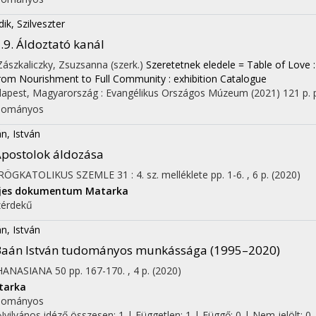
dik, Szilveszter
.9. Áldoztató kanál
 Zászkaliczky, Zsuzsanna (szerk.)
Szeretetnek eledele = Table of Love : A
rom Nourishment to Full Community : exhibition Catalogue
apest, Magyarország :
Evangélikus Országos Múzeum
(2021)
121 p.
dományos
n, István
postolok áldozása
RÖGKATOLIKUS SZEMLE
31
:
4. sz. melléklete
pp. 1-6. , 6 p.
(2020)
ljes dokumentum
Matarka
érdekű
n, István
Baán István tudományos munkássága (1995–2020)
HANASIANA
50
pp. 167-170. , 4 p.
(2020)
tarka
dományos
Nyilvános idéző összesen: 1
| Független: 1 | Függő: 0 | Nem jelölt: 0