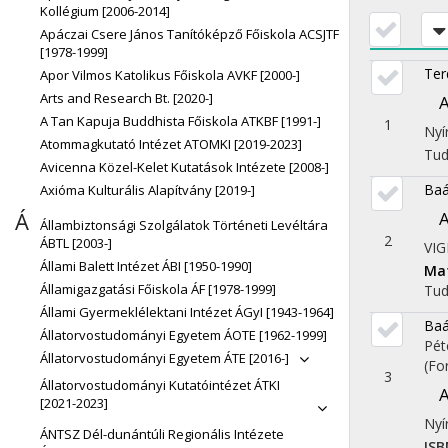
Kollégium [2006-2014]
Apáczai Csere János Tanítóképző Főiskola ACSJTF
[1978-1999]
Ter
Apor Vilmos Katolikus Főiskola AVKF [2000-]
Arts and Research Bt. [2020-]
A
A Tan Kapuja Buddhista Főiskola ATKBF [1991-]
1
Nyí
Atommagkutató Intézet ATOMKI [2019-2023]
Tu
Avicenna Közel-Kelet Kutatások Intézete [2008-]
Baá
Axióma Kulturális Alapítvány [2019-]
Á
Állambiztonsági Szolgálatok Történeti Levéltára
2
ÁBTL [2003-]
VIG
Állami Balett Intézet ÁBI [1950-1990]
Ma
Államigazgatási Főiskola ÁF [1978-1999]
Tu
Állami Gyermeklélektani Intézet ÁGyI [1943-1964]
Baá
Állatorvostudományi Egyetem ÁOTE [1962-1999]
Pét
Állatorvostudományi Egyetem ÁTE [2016-]
(Fo
3
Állatorvostudományi Kutatóintézet ÁTKI
A
[2021-2023]
Nyí
ÁNTSZ Dél-dunántúli Regionális Intézete
ISB