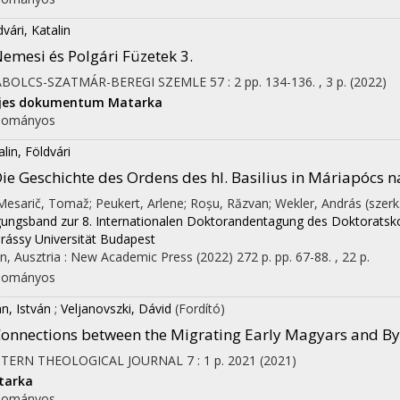
dvári, Katalin
emesi és Polgári Füzetek 3.
ABOLCS-SZATMÁR-BEREGI SZEMLE
57
:
2
pp. 134-136. , 3 p.
(2022)
ljes dokumentum
Matarka
dományos
alin, Földvári
ie Geschichte des Ordens des hl. Basilius in Máriapócs 
 Mesarič, Tomaž; Peukert, Arlene; Roșu, Răzvan; Wekler, András (szerk
ungsband zur 8. Internationalen Doktorandentagung des Doktoratskol
rássy Universität Budapest
n, Ausztria :
New Academic Press
(2022)
272 p.
pp. 67-88. , 22 p.
dományos
n, István
;
Veljanovszki, Dávid
(Fordító)
onnections between the Migrating Early Magyars and Byz
STERN THEOLOGICAL JOURNAL
7
:
1
p. 2021
(2021)
tarka
dományos