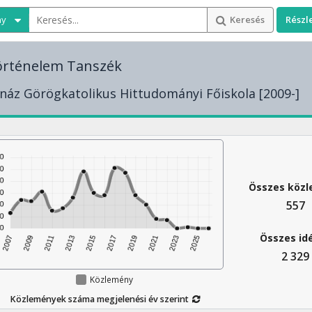
ny
Keresés
Részl
örténelem Tanszék
náz Görögkatolikus Hittudományi Főiskola [2009-]
Összes köz
557
Összes id
2 329
Közlemény
Közlemények száma megjelenési év szerint