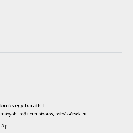
llomás egy baráttól
nulmányok Erdő Péter bíboros, prímás-érsek 70.
 8 p.