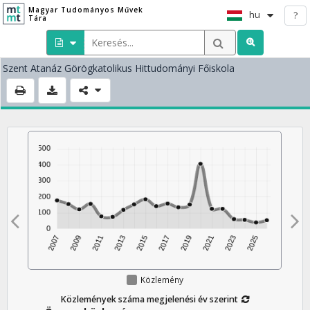
Magyar Tudományos Művek
hu
?
Tára
Szent Atanáz Görögkatolikus Hittudományi Főiskola
Közlemény
Közlemények száma megjelenési év szerint