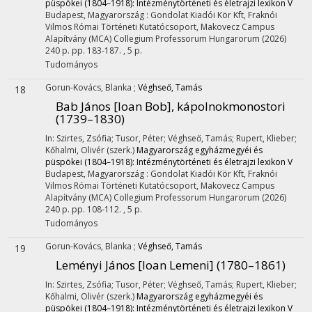
püspökei (1804–1918): Intézménytörténeti és életrajzi lexikon V
Budapest, Magyarország :
Gondolat Kiadói Kör Kft
,
Fraknói
Vilmos Római Történeti Kutatócsoport
,
Makovecz Campus
Alapítvány (MCA) Collegium Professorum Hungarorum
(2026)
240 p.
pp. 183-187. , 5 p.
Tudományos
Gorun-Kovács, Blanka
;
Véghseő, Tamás
18
Bab János [Ioan Bob], kápolnokmonostori
(1739–1830)
In: Szirtes, Zsófia; Tusor, Péter; Véghseő, Tamás; Rupert, Klieber;
Kőhalmi, Olivér (szerk.)
Magyarország egyházmegyéi és
püspökei (1804–1918): Intézménytörténeti és életrajzi lexikon V
Budapest, Magyarország :
Gondolat Kiadói Kör Kft
,
Fraknói
Vilmos Római Történeti Kutatócsoport
,
Makovecz Campus
Alapítvány (MCA) Collegium Professorum Hungarorum
(2026)
240 p.
pp. 108-112. , 5 p.
Tudományos
Gorun-Kovács, Blanka
;
Véghseő, Tamás
19
Leményi János [Ioan Lemeni] (1780–1861)
In: Szirtes, Zsófia; Tusor, Péter; Véghseő, Tamás; Rupert, Klieber;
Kőhalmi, Olivér (szerk.)
Magyarország egyházmegyéi és
püspökei (1804–1918): Intézménytörténeti és életrajzi lexikon V