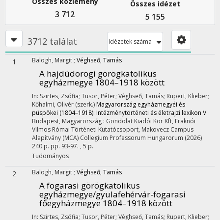
Összes közlemény
Összes idézet
3 712
5 155
3712 találat
Idézetek száma
Balogh, Margit
;
Véghseő, Tamás
1
A hajdúdorogi görögkatolikus
egyházmegye 1804–1918 között
In: Szirtes, Zsófia; Tusor, Péter; Véghseő, Tamás; Rupert, Klieber;
Kőhalmi, Olivér (szerk.)
Magyarország egyházmegyéi és
püspökei (1804–1918): Intézménytörténeti és életrajzi lexikon V
Budapest, Magyarország :
Gondolat Kiadói Kör Kft
,
Fraknói
Vilmos Római Történeti Kutatócsoport
,
Makovecz Campus
Alapítvány (MCA) Collegium Professorum Hungarorum
(2026)
240 p.
pp. 93-97. , 5 p.
Tudományos
Balogh, Margit
;
Véghseő, Tamás
2
A fogarasi görögkatolikus
egyházmegye/gyulafehérvár-fogarasi
főegyházmegye 1804–1918 között
In: Szirtes, Zsófia; Tusor, Péter; Véghseő, Tamás; Rupert, Klieber;