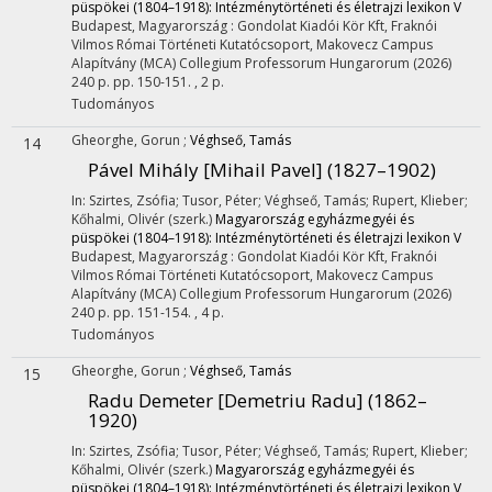
püspökei (1804–1918): Intézménytörténeti és életrajzi lexikon V
Budapest, Magyarország :
Gondolat Kiadói Kör Kft
,
Fraknói
Vilmos Római Történeti Kutatócsoport
,
Makovecz Campus
Alapítvány (MCA) Collegium Professorum Hungarorum
(2026)
240 p.
pp. 150-151. , 2 p.
Tudományos
Gheorghe, Gorun
;
Véghseő, Tamás
14
Pável Mihály [Mihail Pavel] (1827–1902)
In: Szirtes, Zsófia; Tusor, Péter; Véghseő, Tamás; Rupert, Klieber;
Kőhalmi, Olivér (szerk.)
Magyarország egyházmegyéi és
püspökei (1804–1918): Intézménytörténeti és életrajzi lexikon V
Budapest, Magyarország :
Gondolat Kiadói Kör Kft
,
Fraknói
Vilmos Római Történeti Kutatócsoport
,
Makovecz Campus
Alapítvány (MCA) Collegium Professorum Hungarorum
(2026)
240 p.
pp. 151-154. , 4 p.
Tudományos
Gheorghe, Gorun
;
Véghseő, Tamás
15
Radu Demeter [Demetriu Radu] (1862–
1920)
In: Szirtes, Zsófia; Tusor, Péter; Véghseő, Tamás; Rupert, Klieber;
Kőhalmi, Olivér (szerk.)
Magyarország egyházmegyéi és
püspökei (1804–1918): Intézménytörténeti és életrajzi lexikon V