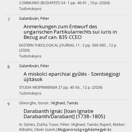
COMMUNIO (BUDAPEST)
34
:
1
pp. 46-61. , 16 p.
(2026)
Tudományos
Galambvári, Péter
7
Anmerkungen zum Entwurf des
ungarischen Partikularrechts sui iuris in
Bezug auf can. 835 CCEO
EASTERN THEOLOGICAL JOURNAL
11
:
2
pp. 369-380. , 12 p.
(2026)
Tudományos
Galambvári, Péter
8
A miskolci eparchiai gyűlés - Szentségjogi
újítások
STUDIA WESPRIMIENSIA
27
pp. 45-56. , 12 p.
(2026)
Tudományos
Gheorghe, Gorun
;
Véghseő, Tamás
9
Darabanth Ignác [Ioan Ignatie
Darabanth/Darabant] (1738–1805)
In: Szirtes, Zsófia; Tusor, Péter; Véghseő, Tamás; Rupert, Klieber;
Kőhalmi, Olivér (szerk.)
Magyarország egyházmegyéi és