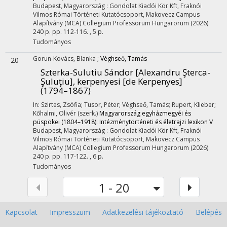
Budapest, Magyarország :
Gondolat Kiadói Kör Kft
,
Fraknói
Vilmos Római Történeti Kutatócsoport
,
Makovecz Campus
Alapítvány (MCA) Collegium Professorum Hungarorum
(2026)
240 p.
pp. 112-116. , 5 p.
Tudományos
Gorun-Kovács, Blanka
;
Véghseő, Tamás
20
Szterka-Sulutiu Sándor [Alexandru Şterca-
Şuluţiu], kerpenyesi [de Kerpenyes]
(1794–1867)
In: Szirtes, Zsófia; Tusor, Péter; Véghseő, Tamás; Rupert, Klieber;
Kőhalmi, Olivér (szerk.)
Magyarország egyházmegyéi és
püspökei (1804–1918): Intézménytörténeti és életrajzi lexikon V
Budapest, Magyarország :
Gondolat Kiadói Kör Kft
,
Fraknói
Vilmos Római Történeti Kutatócsoport
,
Makovecz Campus
Alapítvány (MCA) Collegium Professorum Hungarorum
(2026)
240 p.
pp. 117-122. , 6 p.
Tudományos
1 - 20
Kapcsolat
Impresszum
Adatkezelési tájékoztató
Belépés