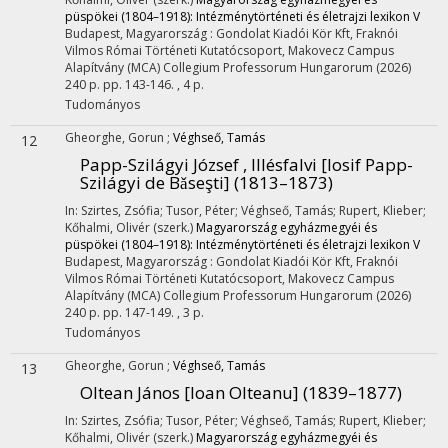
püspökei (1804–1918): Intézménytörténeti és életrajzi lexikon V
Budapest, Magyarország :
Gondolat Kiadói Kör Kft
,
Fraknói
Vilmos Római Történeti Kutatócsoport
,
Makovecz Campus
Alapítvány (MCA) Collegium Professorum Hungarorum
(2026)
240 p.
pp. 143-146. , 4 p.
Tudományos
Gheorghe, Gorun
;
Véghseő, Tamás
12
Papp-Szilágyi József , Illésfalvi [Iosif Papp-
Szilágyi de Bǎseşti] (1813–1873)
In: Szirtes, Zsófia; Tusor, Péter; Véghseő, Tamás; Rupert, Klieber;
Kőhalmi, Olivér (szerk.)
Magyarország egyházmegyéi és
püspökei (1804–1918): Intézménytörténeti és életrajzi lexikon V
Budapest, Magyarország :
Gondolat Kiadói Kör Kft
,
Fraknói
Vilmos Római Történeti Kutatócsoport
,
Makovecz Campus
Alapítvány (MCA) Collegium Professorum Hungarorum
(2026)
240 p.
pp. 147-149. , 3 p.
Tudományos
Gheorghe, Gorun
;
Véghseő, Tamás
13
Oltean János [Ioan Olteanu] (1839–1877)
In: Szirtes, Zsófia; Tusor, Péter; Véghseő, Tamás; Rupert, Klieber;
Kőhalmi, Olivér (szerk.)
Magyarország egyházmegyéi és