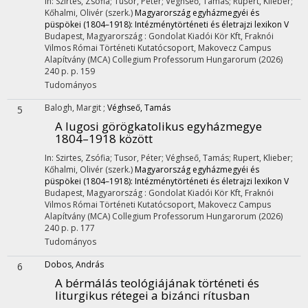
In: Szirtes, Zsófia; Tusor, Péter; Véghseő, Tamás; Rupert, Klieber;
Kőhalmi, Olivér (szerk.)
Magyarország egyházmegyéi és
püspökei (1804–1918): Intézménytörténeti és életrajzi lexikon V
Budapest, Magyarország :
Gondolat Kiadói Kör Kft
,
Fraknói
Vilmos Római Történeti Kutatócsoport
,
Makovecz Campus
Alapítvány (MCA) Collegium Professorum Hungarorum
(2026)
240 p.
p. 159
Tudományos
Balogh, Margit
;
Véghseő, Tamás
5
A lugosi görögkatolikus egyházmegye
1804–1918 között
In: Szirtes, Zsófia; Tusor, Péter; Véghseő, Tamás; Rupert, Klieber;
Kőhalmi, Olivér (szerk.)
Magyarország egyházmegyéi és
püspökei (1804–1918): Intézménytörténeti és életrajzi lexikon V
Budapest, Magyarország :
Gondolat Kiadói Kör Kft
,
Fraknói
Vilmos Római Történeti Kutatócsoport
,
Makovecz Campus
Alapítvány (MCA) Collegium Professorum Hungarorum
(2026)
240 p.
p. 177
Tudományos
Dobos, András
6
A bérmálás teológiájának történeti és
liturgikus rétegei a bizánci rítusban