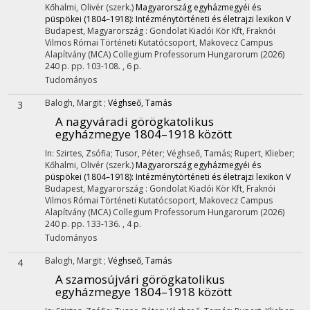
Kőhalmi, Olivér (szerk.)
Magyarország egyházmegyéi és
püspökei (1804–1918): Intézménytörténeti és életrajzi lexikon V
Budapest, Magyarország :
Gondolat Kiadói Kör Kft
,
Fraknói
Vilmos Római Történeti Kutatócsoport
,
Makovecz Campus
Alapítvány (MCA) Collegium Professorum Hungarorum
(2026)
240 p.
pp. 103-108. , 6 p.
Tudományos
Balogh, Margit
;
Véghseő, Tamás
3
A nagyváradi görögkatolikus
egyházmegye 1804–1918 között
In: Szirtes, Zsófia; Tusor, Péter; Véghseő, Tamás; Rupert, Klieber;
Kőhalmi, Olivér (szerk.)
Magyarország egyházmegyéi és
püspökei (1804–1918): Intézménytörténeti és életrajzi lexikon V
Budapest, Magyarország :
Gondolat Kiadói Kör Kft
,
Fraknói
Vilmos Római Történeti Kutatócsoport
,
Makovecz Campus
Alapítvány (MCA) Collegium Professorum Hungarorum
(2026)
240 p.
pp. 133-136. , 4 p.
Tudományos
Balogh, Margit
;
Véghseő, Tamás
4
A szamosújvári görögkatolikus
egyházmegye 1804–1918 között