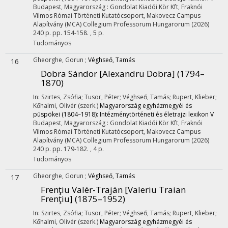
Budapest, Magyarország :
Gondolat Kiadói Kör Kft
,
Fraknói
Vilmos Római Történeti Kutatócsoport
,
Makovecz Campus
Alapítvány (MCA) Collegium Professorum Hungarorum
(2026)
240 p.
pp. 154-158. , 5 p.
Tudományos
Gheorghe, Gorun
;
Véghseő, Tamás
16
Dobra Sándor [Alexandru Dobra] (1794–
1870)
In: Szirtes, Zsófia; Tusor, Péter; Véghseő, Tamás; Rupert, Klieber;
Kőhalmi, Olivér (szerk.)
Magyarország egyházmegyéi és
püspökei (1804–1918): Intézménytörténeti és életrajzi lexikon V
Budapest, Magyarország :
Gondolat Kiadói Kör Kft
,
Fraknói
Vilmos Római Történeti Kutatócsoport
,
Makovecz Campus
Alapítvány (MCA) Collegium Professorum Hungarorum
(2026)
240 p.
pp. 179-182. , 4 p.
Tudományos
Gheorghe, Gorun
;
Véghseő, Tamás
17
Frenţiu Valér-Traján [Valeriu Traian
Frenţiu] (1875–1952)
In: Szirtes, Zsófia; Tusor, Péter; Véghseő, Tamás; Rupert, Klieber;
Kőhalmi, Olivér (szerk.)
Magyarország egyházmegyéi és