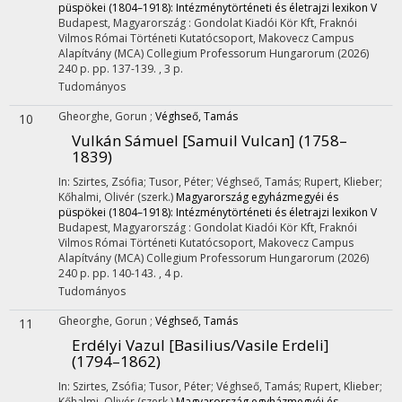
püspökei (1804–1918): Intézménytörténeti és életrajzi lexikon V
Budapest, Magyarország :
Gondolat Kiadói Kör Kft
,
Fraknói
Vilmos Római Történeti Kutatócsoport
,
Makovecz Campus
Alapítvány (MCA) Collegium Professorum Hungarorum
(2026)
240 p.
pp. 137-139. , 3 p.
Tudományos
Gheorghe, Gorun
;
Véghseő, Tamás
10
Vulkán Sámuel [Samuil Vulcan] (1758–
1839)
In: Szirtes, Zsófia; Tusor, Péter; Véghseő, Tamás; Rupert, Klieber;
Kőhalmi, Olivér (szerk.)
Magyarország egyházmegyéi és
püspökei (1804–1918): Intézménytörténeti és életrajzi lexikon V
Budapest, Magyarország :
Gondolat Kiadói Kör Kft
,
Fraknói
Vilmos Római Történeti Kutatócsoport
,
Makovecz Campus
Alapítvány (MCA) Collegium Professorum Hungarorum
(2026)
240 p.
pp. 140-143. , 4 p.
Tudományos
Gheorghe, Gorun
;
Véghseő, Tamás
11
Erdélyi Vazul [Basilius/Vasile Erdeli]
(1794–1862)
In: Szirtes, Zsófia; Tusor, Péter; Véghseő, Tamás; Rupert, Klieber;
Kőhalmi, Olivér (szerk.)
Magyarország egyházmegyéi és