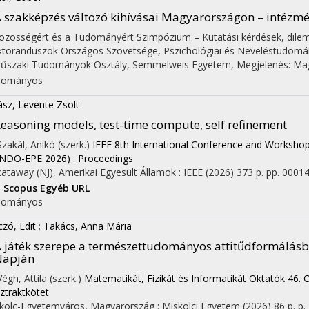
 szakképzés változó kihívásai Magyarországon – intézmé
özösségért és a Tudományért Szimpózium – Kutatási kérdések, dilem
toranduszok Országos Szövetsége, Pszichológiai és Neveléstudomán
űszaki Tudományok Osztály, Semmelweis Egyetem
,
Megjelenés: Ma
dományos
ász, Levente Zsolt
easoning models, test-time compute, self refinement
 Szakál, Anikó (szerk.)
IEEE 8th International Conference and Workshop
on
NDO-EPE 2026) : Proceedings
cataway (NJ), Amerikai Egyesült Államok :
IEEE
(2026)
373 p.
pp. 00014
I
Scopus
Egyéb URL
dományos
zó, Edit
;
Takács, Anna Mária
 játék szerepe a természettudományos attitűdformálásba
Napján
Végh, Attila (szerk.)
Matematikát, Fizikát és Informatikát Oktatók 46.
ztraktkötet
kolc-Egyetemváros, Magyarország :
Miskolci Egyetem
(2026)
86 p.
p.