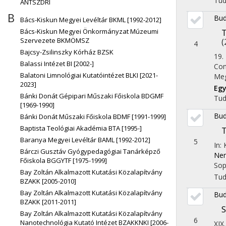
Tu
ÁNTSZDRI
B
Bud
Bács-Kiskun Megyei Levéltár BKML [1992-2012]
T
Bács-Kiskun Megyei Önkormányzat Múzeumi
(
Szervezete BKMÖMSZ
4
Bajcsy-Zsilinszky Kórház BZSK
19.
Balassi Intézet BI [2002-]
Con
Balatoni Limnológiai Kutatóintézet BLKI [2021-
Meg
2023]
Egy
Bánki Donát Gépipari Műszaki Főiskola BDGMF
Tu
[1969-1990]
Bud
Bánki Donát Műszaki Főiskola BDMF [1991-1999]
Baptista Teológiai Akadémia BTA [1995-]
T
Baranya Megyei Levéltár BAML [1992-2012]
5
In:
Bárczi Gusztáv Gyógypedagógiai Tanárképző
Nem
Főiskola BGGYTF [1975-1999]
Sop
Bay Zoltán Alkalmazott Kutatási Közalapítvány
Tu
BZAKK [2005-2010]
Bay Zoltán Alkalmazott Kutatási Közalapítvány
Bud
BZAKK [2011-2011]
S
Bay Zoltán Alkalmazott Kutatási Közalapítvány
6
Nanotechnológia Kutató Intézet BZAKKNKI [2006-
XIX