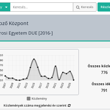
ny
Keresés
Részl
pző Központ
rosi Egyetem DUE [2016-]
Összes köz
776
Összes id
791
Közlemény
Közlemények száma megjelenési év szerint