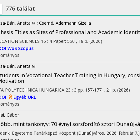
776 találat
sa-Bán, Anetta ✉
;
Cserné, Adermann Gizella
hesis Titles as Sites of Professional and Academic Ident
UCATION SCIENCES
16
:
4
Paper: 550 , 18 p.
(2026)
DOI
WoS
Scopus
dományos
sa-Bán, Anetta ✉
tudents in Vocational Teacher Training in Hungary, cons
otivation
TA POLYTECHNICA HUNGARICA
23
:
3
pp. 157-177. , 21 p.
(2026)
DOI
Egyéb URL
dományos
ai, Gábor
öbb, mint tankönyv: 70 évnyi sorsfordító sztori Dunaújv
denki Egyeteme Tanárképző Központ (Dunaújváros, 2026. február 7.)