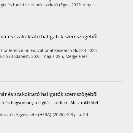
ógia és tanári szerepek szekció (Eger, 2026. május
nár és szakoktató hallgatók szemszögéből
an Conference on Educational Research HuCER 2026
kció (Budapest, 2026. május 28.)
,
Megjelenés:
nár és szakoktató hallgatók szemszögéből
ció és hagyomány a digitális korban : Absztraktkötet:
kutatók Egyesülete (HERA)
(2026)
403 p.
p. 54