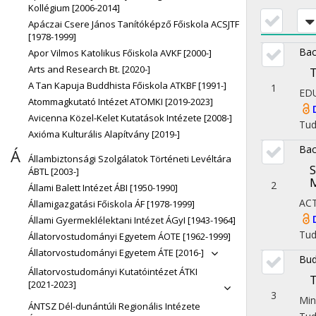
Kollégium [2006-2014]
Apáczai Csere János Tanítóképző Főiskola ACSJTF
[1978-1999]
Bac
Apor Vilmos Katolikus Főiskola AVKF [2000-]
Arts and Research Bt. [2020-]
T
A Tan Kapuja Buddhista Főiskola ATKBF [1991-]
1
ED
Atommagkutató Intézet ATOMKI [2019-2023]
Avicenna Közel-Kelet Kutatások Intézete [2008-]
Tu
Axióma Kulturális Alapítvány [2019-]
Bac
Á
Állambiztonsági Szolgálatok Történeti Levéltára
S
ÁBTL [2003-]
M
2
Állami Balett Intézet ÁBI [1950-1990]
AC
Államigazgatási Főiskola ÁF [1978-1999]
Állami Gyermeklélektani Intézet ÁGyI [1943-1964]
Tu
Állatorvostudományi Egyetem ÁOTE [1962-1999]
Állatorvostudományi Egyetem ÁTE [2016-]
Bud
Állatorvostudományi Kutatóintézet ÁTKI
T
[2021-2023]
3
Min
ÁNTSZ Dél-dunántúli Regionális Intézete