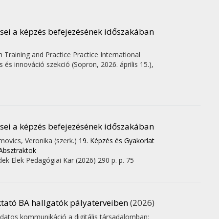
ései a képzés befejezésének időszakában
raining and Practice Practice International
 és innováció szekció (Sopron, 2026. április 15.)
,
ései a képzés befejezésének időszakában
movics, Veronika (szerk.)
19. Képzés és Gyakorlat
Absztraktok
ek Elek Pedagógiai Kar
(2026)
290 p.
p. 75
tató BA hallgatók pályaterveiben
(2026)
atos kommunikáció a digitális társadalomban: