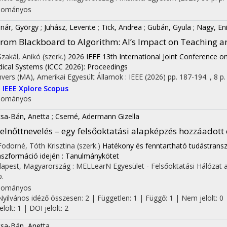
dományos
nár, György
;
Juhász, Levente
;
Tick, Andrea
;
Gubán, Gyula
;
Nagy, En
rom Blackboard to Algorithm: AI’s Impact on Teaching a
 Szakál, Anikó (szerk.)
2026 IEEE 13th International Joint Conference o
ical Systems (ICCC 2026): Proceedings
vers (MA), Amerikai Egyesült Államok :
IEEE
(2026)
pp. 187-194. , 8 p.
I
IEEE Xplore
Scopus
dományos
sa-Bán, Anetta
;
Cserné, Adermann Gizella
elnőttnevelés – egy felsőoktatási alapképzés hozzáadott 
 Fodorné, Tóth Krisztina (szerk.)
Hatékony és fenntartható tudástransz
nszformáció idején : Tanulmánykötet
apest, Magyarország :
MELLearN Egyesület - Felsőoktatási Hálózat a
p.
dományos
Nyilvános idéző összesen: 2
| Független: 1 | Függő: 1 | Nem jelölt: 0 
jelölt: 1 | DOI jelölt: 2
sa-Bán, Anetta