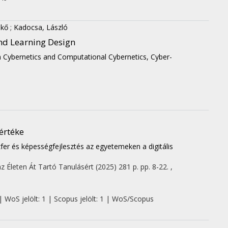
ikő
;
Kadocsa, László
nd Learning Design
n Cybernetics and Computational Cybernetics, Cyber-
értéke
fer és képességfejlesztés az egyetemeken a digitális
z Életen Át Tartó Tanulásért
(2025)
281 p.
pp. 8-22. ,
| WoS jelölt: 1 | Scopus jelölt: 1 | WoS/Scopus