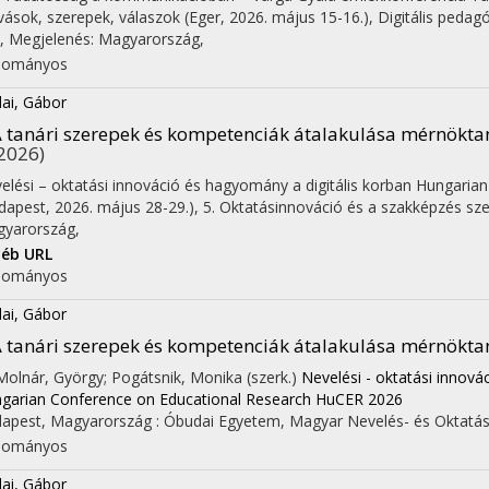
ívások, szerepek, válaszok (Eger, 2026. május 15-16.)
,
Digitális pedag
,
Megjelenés: Magyarország,
dományos
ai, Gábor
 tanári szerepek és kompetenciák átalakulása mérnökta
2026)
elési – oktatási innováció és hagyomány a digitális korban Hungari
dapest, 2026. május 28-29.)
,
5. Oktatásinnováció és a szakképzés sze
yarország,
éb URL
dományos
ai, Gábor
 tanári szerepek és kompetenciák átalakulása mérnökta
 Molnár, György; Pogátsnik, Monika (szerk.)
Nevelési - oktatási innová
garian Conference on Educational Research HuCER 2026
apest, Magyarország :
Óbudai Egyetem
,
Magyar Nevelés- és Oktatás
dományos
ai, Gábor