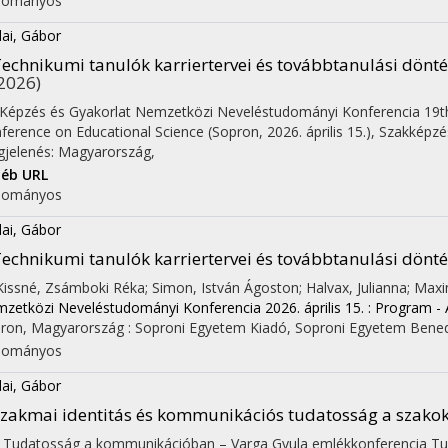
dományos
ai, Gábor
echnikumi tanulók karriertervei és továbbtanulási dönt
2026)
 Képzés és Gyakorlat Nemzetközi Neveléstudományi Konferencia 19th T
ference on Educational Science (Sopron, 2026. április 15.)
,
Szakképzés
jelenés: Magyarország,
éb URL
dományos
ai, Gábor
echnikumi tanulók karriertervei és továbbtanulási dönt
 Kissné, Zsámboki Réka; Simon, István Ágoston; Halvax, Julianna; Maxi
zetközi Neveléstudományi Konferencia 2026. április 15. : Program - 
ron, Magyarország :
Soproni Egyetem Kiadó
,
Soproni Egyetem Bened
dományos
ai, Gábor
zakmai identitás és kommunikációs tudatosság a szakok
. Tudatosság a kommunikációban – Varga Gyula emlékkonferencia Tud