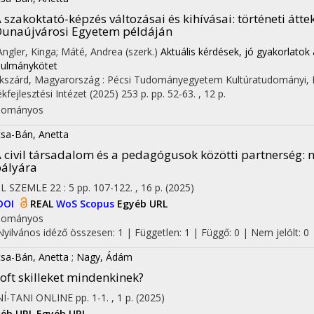
 szakoktató-képzés változásai és kihívásai: történeti átte
unaújvárosi Egyetem példáján
 Angler, Kinga; Máté, Andrea (szerk.)
Aktuális kérdések, jó gyakorlatok
ulmánykötet
kszárd, Magyarország :
Pécsi Tudományegyetem Kultúratudományi, P
ékfejlesztési Intézet
(2025)
253 p.
pp. 52-63. , 12 p.
dományos
sa-Bán, Anetta
 civil társadalom és a pedagógusok közötti partnerség
: 
ályára
IL SZEMLE
22
:
5
pp. 107-122. , 16 p.
(2025)
DOI
REAL
WoS
Scopus
Egyéb URL
dományos
Nyilvános idéző összesen: 1
| Független: 1 | Függő: 0 | Nem jelölt: 0 |
sa-Bán, Anetta
;
Nagy, Ádám
oft skilleket mindenkinek?
Í-TANI ONLINE
pp. 1-1. , 1 p.
(2025)
yéb URL
Egyéb URL