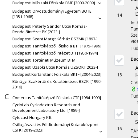
Budapesti Műszaki Főiskola BMF [2000-2009]
A
Budapesti Orvostudományi Egyetem BOTE
D
14
[1951-1968]
In:
Budapesti Péterfy Sándor Utcai Kórház-
Tan
Rendelőintézet PK [2023-]
Sze
Budapesti Szent Margit Kórház BSZMK [1897-]
Vid
Budapesti Tanítóképző Főiskola BTF [1975-1999]
Tu
Budapesti Tanítóképző Intézet BTI [1950-1974]
Bac
Budapesti Történeti Múzeum BTM
A
Budapesti Uzsoki Utcai Kórház UZSOKI [2023-]
p
Budapest Kortárstánc Főiskola BKTF [2004-2023]
15
Bűnügyi Szakértői és Kutatóintézet BSZKI [1990-
CIV
2016]
C
Tu
Comenius Tanítóképző Főiskola CTF [1984-1999]
CycloLab Cyclodextrin Research and
Development Laboratory Ltd. [1989-]
Bac
Cytocast Hungary Kft.
S
Csillagászati és Földtudományi Kutatóközpont
16
CSFK [2019-2023]
TAN
Eg