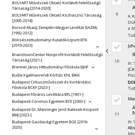
BOLYART Művészeti Oktató Korlátolt Felelősségű
A
Társaság [2014-2020]
9
BOLYART Művészeti Oktató Közhasznú Társaság
A K
[2005-2014]
Dok
Borsod-Abaúj-Zemplén Megyei Levéltár BAZML
a M
[1992-2012]
Tu
Bölcsészettudományi Kutatóközpont BTK
[2019-2023]
Juh
R
BrainVisionCenter Nonprofit Korlátolt Felelősségű
Toggle
Társaság [2021-]
10
In:
Brenner János Hittudományi Főiskola BJHF
navigati
(CA
Pis
Budai Irgalmasrendi Kórház Kht. BIKK
DO
Budapest Cirkuszművészeti és Kortárstánc
Főiskola BCKF [2023-]
Tu
Budapest Főváros Levéltára BFL [1901-]
Mac
Budapesti Corvinus Egyetem BCE [2003-]
A
Budapesti Dr. Manninger Jenő Baleseti Központ
11
BMJ [2023-]
In: 
Budapesti Gazdasági Egyetem BGE [2016-
2025]
Abs
Mis