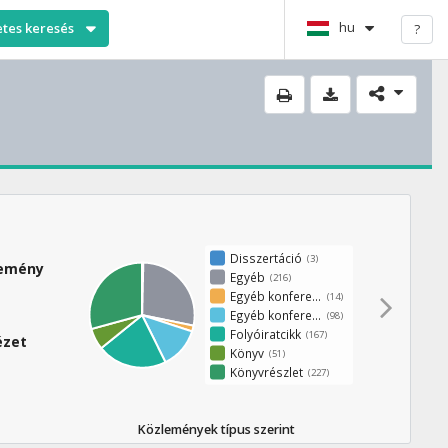
hu
etes keresés
?
Disszertáció
(3)
lemény
Egyéb
(216)
Egyéb konferenciakötet
(14)
Egyéb konferenciaközlemény
(98)
Folyóiratcikk
(167)
ézet
Könyv
(51)
Könyvrészlet
(227)
Közlemények típus szerint