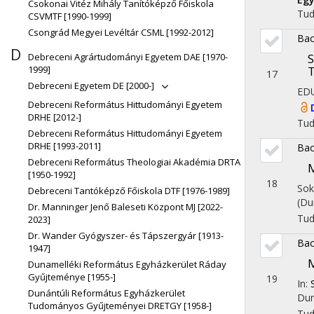
Csokonai Vitéz Mihály Tanítóképző Főiskola
Tu
CSVMTF [1990-1999]
Csongrád Megyei Levéltár CSML [1992-2012]
Bac
D
Debreceni Agrártudományi Egyetem DAE [1970-
S
1999]
T
17
Debreceni Egyetem DE [2000-]
ED
Debreceni Református Hittudományi Egyetem
DRHE [2012-]
Tu
Debreceni Református Hittudományi Egyetem
DRHE [1993-2011]
Bac
Debreceni Református Theologiai Akadémia DRTA
M
[1950-1992]
18
Sok
Debreceni Tantóképző Főiskola DTF [1976-1989]
(Du
Dr. Manninger Jenő Baleseti Központ MJ [2022-
Tu
2023]
Dr. Wander Gyógyszer- és Tápszergyár [1913-
Bac
1947]
M
Dunamelléki Református Egyházkerület Ráday
Gyűjteménye [1955-]
19
In:
Dunántúli Református Egyházkerület
Dun
Tudományos Gyűjteményei DRETGY [1958-]
Tu