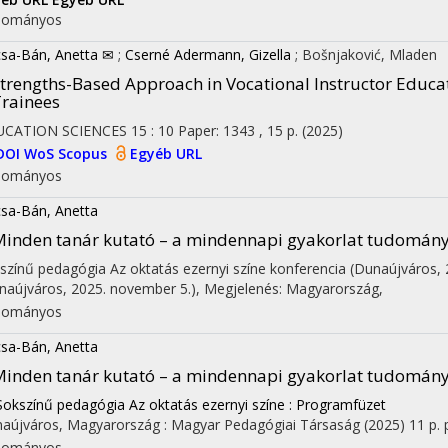
dományos
sa-Bán, Anetta ✉
;
Cserné Adermann, Gizella
;
Bošnjaković, Mladen
trengths-Based Approach in Vocational Instructor Educat
rainees
UCATION SCIENCES
15
:
10
Paper: 1343 , 15 p.
(2025)
DOI
WoS
Scopus
Egyéb URL
dományos
sa-Bán, Anetta
inden tanár kutató – a mindennapi gyakorlat tudomán
színű pedagógia Az oktatás ezernyi színe konferencia (Dunaújváros,
naújváros, 2025. november 5.)
,
Megjelenés: Magyarország,
dományos
sa-Bán, Anetta
inden tanár kutató – a mindennapi gyakorlat tudomán
Sokszínű pedagógia Az oktatás ezernyi színe : Programfüzet
aújváros, Magyarország :
Magyar Pedagógiai Társaság
(2025)
11 p.
dományos