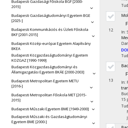
Budapesti Gazdasági Főiskola BGF [2000-
Tu
2015]
Mol
Budapesti Gazdaságtudományi Egyetem BGE
[2025-]
F
Budapesti Kommunikációs és Üzleti Főiskola
12
In:
BKF [2001-2015]
Med
Dan
Budapesti Közép-európai Egyetem Alapítvány
BKEA
DO
Budapesti Közgazdaságtudományi Egyetem
Tu
KOZGAZ [1990-1999]
Bac
Budapesti Közgazdaságtudományi és
Államigazgatási Egyetem BKÁE [2000-2003]
F
13
Budapesti Metropolitan Egyetem METU
In:
[2016-]
tra
Bud
Budapesti Metropolitan Főiskola MET [2015-
15 
2015]
Tu
Budapesti Műszaki Egyetem BME [1949-2000]
Budapesti Műszaki és Gazdaságtudományi
Egyetem BME [2000-]
Bac