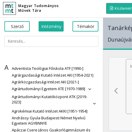
Magyar Tudományos
Közlemé
Művek Tára
Szerző
Intézmény
Témakör
Tanárké
Dunaújvá
A
Adventista Teológiai Főiskola ATF [1990-]
Agrárgazdasági Kutató Intézet AKI [1954-2021]
Agrárközgazdasági Intézet AKI [2021-]
Agrártudományi Egyetem ATE [1970-1989]
Agrártudományi Kutatóközpont ATK [2019-
2023]
Agrokémiai Kutató Intézet AKKI [1951-1954]
Andrássy Gyula Budapesti Német Nyelvű
Egyetem AGYBNNYE
Apáczai Csere János Gyakorlógimnázium és