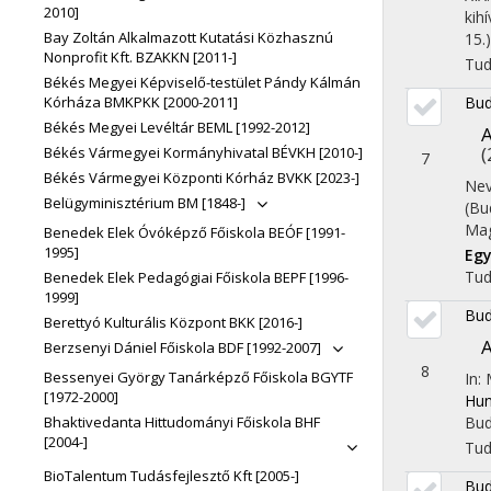
2010]
kih
Bay Zoltán Alkalmazott Kutatási Közhasznú
15.)
Nonprofit Kft. BZAKKN [2011-]
Tu
Békés Megyei Képviselő-testület Pándy Kálmán
Bud
Kórháza BMKPKK [2000-2011]
Békés Megyei Levéltár BEML [1992-2012]
A
(
Békés Vármegyei Kormányhivatal BÉVKH [2010-]
7
Békés Vármegyei Központi Kórház BVKK [2023-]
Nev
Belügyminisztérium BM [1848-]
(Bu
Mag
Benedek Elek Óvóképző Főiskola BEÓF [1991-
1995]
Egy
Tu
Benedek Elek Pedagógiai Főiskola BEPF [1996-
1999]
Bud
Berettyó Kulturális Központ BKK [2016-]
A
Berzsenyi Dániel Főiskola BDF [1992-2007]
8
Bessenyei György Tanárképző Főiskola BGYTF
In:
[1972-2000]
Hun
Bud
Bhaktivedanta Hittudományi Főiskola BHF
[2004-]
Tu
BioTalentum Tudásfejlesztő Kft [2005-]
Bud