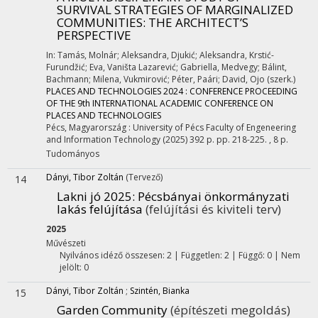
SURVIVAL STRATEGIES OF MARGINALIZED
COMMUNITIES: THE ARCHITECT’S
PERSPECTIVE
In: Tamás, Molnár; Aleksandra, Djukić; Aleksandra, Krstić-
Furundžić; Eva, Vaništa Lazarević; Gabriella, Medvegy; Bálint,
Bachmann; Milena, Vukmirović; Péter, Paári; David, Ojo (szerk.)
PLACES AND TECHNOLOGIES 2024 : CONFERENCE PROCEEDING
OF THE 9th INTERNATIONAL ACADEMIC CONFERENCE ON
PLACES AND TECHNOLOGIES
Pécs, Magyarország :
University of Pécs Faculty of Engeneering
and Information Technology
(2025)
392 p.
pp. 218-225. , 8 p.
Tudományos
Dányi, Tibor Zoltán
(Tervező)
14
Lakni jó 2025
: Pécsbányai önkormányzati
lakás felújítása
(felújítási és kiviteli terv)
2025
Művészeti
Nyilvános idéző összesen: 2
| Független: 2 | Függő: 0 | Nem
jelölt: 0
Dányi, Tibor Zoltán
;
Szintén, Bianka
15
Garden Community
(építészeti megoldás)