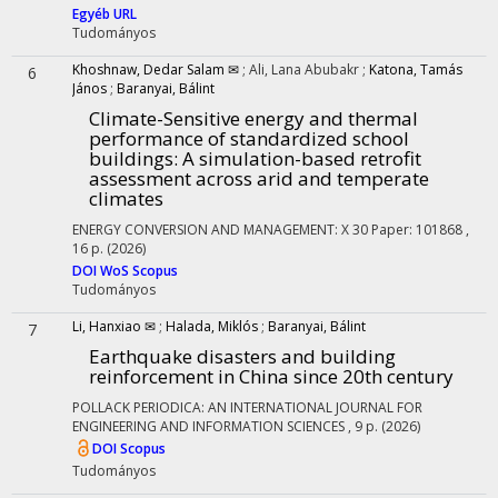
Egyéb URL
Tudományos
Khoshnaw, Dedar Salam ✉
;
Ali, Lana Abubakr
;
Katona, Tamás
6
János
;
Baranyai, Bálint
Climate-Sensitive energy and thermal
performance of standardized school
buildings: A simulation-based retrofit
assessment across arid and temperate
climates
ENERGY CONVERSION AND MANAGEMENT: X
30
Paper: 101868 ,
16 p.
(2026)
DOI
WoS
Scopus
Tudományos
Li, Hanxiao ✉
;
Halada, Miklós
;
Baranyai, Bálint
7
Earthquake disasters and building
reinforcement in China since 20th century
POLLACK PERIODICA: AN INTERNATIONAL JOURNAL FOR
ENGINEERING AND INFORMATION SCIENCES
, 9 p.
(2026)
DOI
Scopus
Tudományos