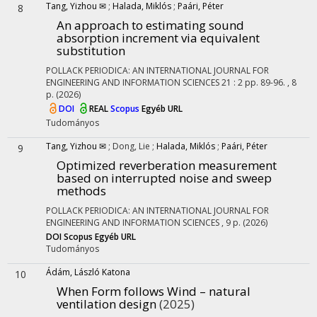
Tang, Yizhou ✉
;
Halada, Miklós
;
Paári, Péter
8
An approach to estimating sound
absorption increment via equivalent
substitution
POLLACK PERIODICA: AN INTERNATIONAL JOURNAL FOR
ENGINEERING AND INFORMATION SCIENCES
21
:
2
pp. 89-96. , 8
p.
(2026)
DOI
REAL
Scopus
Egyéb URL
Tudományos
Tang, Yizhou ✉
;
Dong, Lie
;
Halada, Miklós
;
Paári, Péter
9
Optimized reverberation measurement
based on interrupted noise and sweep
methods
POLLACK PERIODICA: AN INTERNATIONAL JOURNAL FOR
ENGINEERING AND INFORMATION SCIENCES
, 9 p.
(2026)
DOI
Scopus
Egyéb URL
Tudományos
Ádám, László Katona
10
When Form follows Wind – natural
ventilation design
(2025)