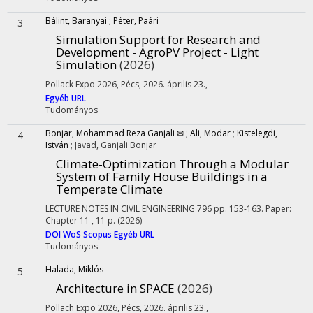
Bálint, Baranyai
;
Péter, Paári
3
Simulation Support for Research and
Development - AgroPV Project - Light
Simulation
(2026)
Pollack Expo 2026
,
Pécs, 2026. április 23.
,
Egyéb URL
Tudományos
Bonjar, Mohammad Reza Ganjali ✉
;
Ali, Modar
;
Kistelegdi,
4
István
;
Javad, Ganjali Bonjar
Climate-Optimization Through a Modular
System of Family House Buildings in a
Temperate Climate
LECTURE NOTES IN CIVIL ENGINEERING
796
pp. 153-163. Paper:
Chapter 11 , 11 p.
(2026)
DOI
WoS
Scopus
Egyéb URL
Tudományos
Halada, Miklós
5
Architecture in SPACE
(2026)
Pollach Expo 2026
,
Pécs, 2026. április 23.
,