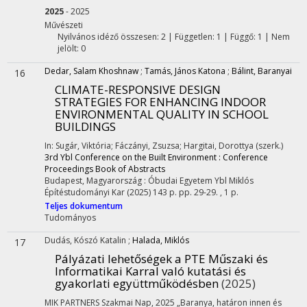
2025
- 2025
Művészeti
Nyilvános idéző összesen: 2
| Független: 1 | Függő: 1 | Nem
jelölt: 0
Dedar, Salam Khoshnaw
;
Tamás, János Katona
;
Bálint, Baranyai
16
CLIMATE-RESPONSIVE DESIGN
STRATEGIES FOR ENHANCING INDOOR
ENVIRONMENTAL QUALITY IN SCHOOL
BUILDINGS
In: Sugár, Viktória; Fáczányi, Zsuzsa; Hargitai, Dorottya (szerk.)
3rd Ybl Conference on the Built Environment : Conference
Proceedings Book of Abstracts
Budapest, Magyarország :
Óbudai Egyetem Ybl Miklós
Építéstudományi Kar
(2025)
143 p.
pp. 29-29. , 1 p.
Teljes dokumentum
Tudományos
Dudás, Kószó Katalin
;
Halada, Miklós
17
Pályázati lehetőségek a PTE Műszaki és
Informatikai Karral való kutatási és
gyakorlati együttműködésben
(2025)
MIK PARTNERS Szakmai Nap
,
2025 „Baranya, határon innen és