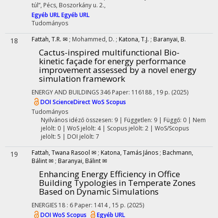
túl”
,
Pécs, Boszorkány u. 2.
,
Egyéb URL
Egyéb URL
Tudományos
Fattah, T.R. ✉
;
Mohammed, D.
;
Katona, T.J.
;
Baranyai, B.
18
Cactus-inspired multifunctional Bio-
kinetic façade for energy performance
improvement assessed by a novel energy
simulation framework
ENERGY AND BUILDINGS
346
Paper: 116188 , 19 p.
(2025)
DOI
ScienceDirect
WoS
Scopus
Tudományos
Nyilvános idéző összesen: 9
| Független: 9 | Függő: 0 | Nem
jelölt: 0 | WoS jelölt: 4 | Scopus jelölt: 2 | WoS/Scopus
jelölt: 5 | DOI jelölt: 7
Fattah, Twana Rasool ✉
;
Katona, Tamás János
;
Bachmann,
19
Bálint ✉
;
Baranyai, Bálint ✉
Enhancing Energy Efficiency in Office
Building Typologies in Temperate Zones
Based on Dynamic Simulations
ENERGIES
18
:
6
Paper: 1414 , 15 p.
(2025)
DOI
WoS
Scopus
Egyéb URL