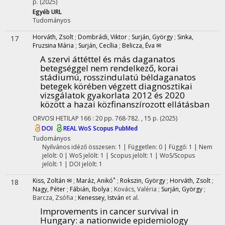
p.
(2025)
Egyéb URL
Tudományos
Horváth, Zsolt
;
Dombrádi, Viktor
;
Surján, György
;
Sinka,
17
Fruzsina Mária
;
Surján, Cecília
;
Belicza, Éva ✉
A szervi áttéttel és más daganatos
betegséggel nem rendelkező, korai
stádiumú, rosszindulatú béldaganatos
betegek körében végzett diagnosztikai
vizsgálatok gyakorlata 2012 és 2020
között a hazai közfinanszírozott ellátásban
ORVOSI HETILAP
166
:
20
pp. 768-782. , 15 p.
(2025)
DOI
REAL
WoS
Scopus
PubMed
Tudományos
Nyilvános idéző összesen: 1
| Független: 0 | Függő: 1 | Nem
jelölt: 0 | WoS jelölt: 1 | Scopus jelölt: 1 | WoS/Scopus
jelölt: 1 | DOI jelölt: 1
*
Kiss, Zoltán ✉
;
Maráz, Anikó
;
Rokszin, György
;
Horváth, Zsolt
;
18
Nagy, Péter
;
Fábián, Ibolya
;
Kovács, Valéria
;
Surján, György
;
Barcza, Zsófia
;
Kenessey, István
et al.
Improvements in cancer survival in
Hungary: a nationwide epidemiology