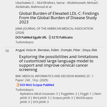
Ukachukwu O.
;
Abd ElHafeez, Samar
;
Abdelmasseh, Michael
;
Abdelnabi, Mahmoud
et al.
Global Burden of Elevated LDL-C: Findings
From the Global Burden of Disease Study
2023
JAMA-JOURNAL OF THE AMERICAN MEDICAL ASSOCIATION
(2026)
DOI
PubMed
Egyéb URL
SZTE Publicatio
Tudományos
Angyal, Viola ✉
;
Bertalan, Ádám
;
Domján, Péter
;
Dinya, Elek
10
Exploring the possibilities and limitations
of customized large language model to
support and improve cervical cancer
screening
BMC MEDICAL INFORMATICS AND DECISION MAKING
25
:
1
Paper: 242 , 16 p.
(2025)
DOI
WoS
Scopus
PubMed
Tudományos
Nyilvános idéző összesen: 3
| Független: 2 | Függő: 1 | Nem
jelölt: 0 | WoS jelölt: 3 | Scopus jelölt: 3 | WoS/Scopus
jelölt: 3 | DOI jelölt: 3