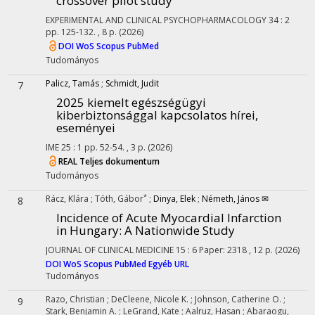
crossover pilot study
EXPERIMENTAL AND CLINICAL PSYCHOPHARMACOLOGY
34
:
2
pp. 125-132. , 8 p.
(2026)
DOI
WoS
Scopus
PubMed
Tudományos
Palicz, Tamás
;
Schmidt, Judit
7
2025 kiemelt egészségügyi
kiberbiztonsággal kapcsolatos hírei,
eseményei
IME
25
:
1
pp. 52-54. , 3 p.
(2026)
REAL
Teljes dokumentum
Tudományos
*
Rácz, Klára
;
Tóth, Gábor
;
Dinya, Elek
;
Németh, János ✉
8
Incidence of Acute Myocardial Infarction
in Hungary: A Nationwide Study
JOURNAL OF CLINICAL MEDICINE
15
:
6
Paper: 2318 , 12 p.
(2026)
DOI
WoS
Scopus
PubMed
Egyéb URL
Tudományos
Razo, Christian
;
DeCleene, Nicole K.
;
Johnson, Catherine O.
;
9
Stark, Benjamin A.
;
LeGrand, Kate
;
Aalruz, Hasan
;
Abaraogu,