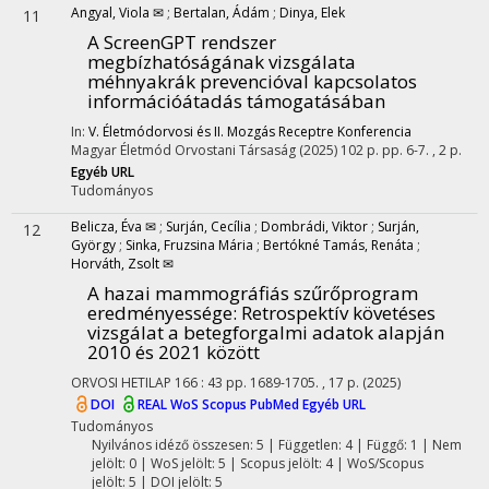
Angyal, Viola ✉
;
Bertalan, Ádám
;
Dinya, Elek
11
A ScreenGPT rendszer
megbízhatóságának vizsgálata
méhnyakrák prevencióval kapcsolatos
információátadás támogatásában
In:
V. Életmódorvosi és II. Mozgás Receptre Konferencia
Magyar Életmód Orvostani Társaság
(2025)
102 p.
pp. 6-7. , 2 p.
Egyéb URL
Tudományos
Belicza, Éva ✉
;
Surján, Cecília
;
Dombrádi, Viktor
;
Surján,
12
György
;
Sinka, Fruzsina Mária
;
Bertókné Tamás, Renáta
;
Horváth, Zsolt ✉
A hazai mammográfiás szűrőprogram
eredményessége
: Retrospektív követéses
vizsgálat a betegforgalmi adatok alapján
2010 és 2021 között
ORVOSI HETILAP
166
:
43
pp. 1689-1705. , 17 p.
(2025)
DOI
REAL
WoS
Scopus
PubMed
Egyéb URL
Tudományos
Nyilvános idéző összesen: 5
| Független: 4 | Függő: 1 | Nem
jelölt: 0 | WoS jelölt: 5 | Scopus jelölt: 4 | WoS/Scopus
jelölt: 5 | DOI jelölt: 5