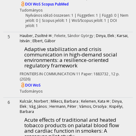
DOI
WoS
Scopus
PubMed
Tudományos
Nyilvános idéző összesen: 1
| Független: 1 | Függő: 0 | Nem
jelölt: 0 | Scopus jelölt: 1 | WoS/Scopus jelölt: 1 | DOI
jelölt: 1
Hauber, Zsoltné ✉
;
Fekete, Sándor György
;
Dinya, Elek
;
Karsai,
5
István
;
Elbert, Gábor
Adaptive stabilization and crisis
communication in high-demand social
environments: a resilience-oriented
regulatory framework
FRONTIERS IN COMMUNICATION
11
Paper: 1883732 , 12 p.
(2026)
DOI
WoS
Tudományos
Kulcsár, Norbert
;
Mikecs, Barbara
;
Kelemen, Kata ✉
;
Dinya,
6
Elek
;
Vág, János
;
Hermann, Péter
;
Vámos, Orsolya
;
Kispélyi,
Barbara
Acute effects of traditional and heated
tobacco products on palatal blood flow
and cardiac function in smokers
: A