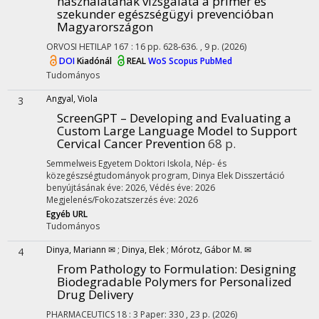
használatának vizsgálata a primer és
szekunder egészségügyi prevencióban
Magyarországon
ORVOSI HETILAP
167
:
16
pp. 628-636. , 9 p.
(2026)
DOI
Kiadónál
REAL
WoS
Scopus
PubMed
Tudományos
Angyal, Viola
3
ScreenGPT – Developing and Evaluating a
Custom Large Language Model to Support
Cervical Cancer Prevention
68 p.
Semmelweis Egyetem Doktori Iskola, Nép- és
közegészségtudományok program,
Dinya Elek
Disszertáció
benyújtásának éve: 2026,
Védés éve: 2026
Megjelenés/Fokozatszerzés éve: 2026
Egyéb URL
Tudományos
Dinya, Mariann ✉
;
Dinya, Elek
;
Mórotz, Gábor M. ✉
4
From Pathology to Formulation: Designing
Biodegradable Polymers for Personalized
Drug Delivery
PHARMACEUTICS
18
:
3
Paper: 330 , 23 p.
(2026)