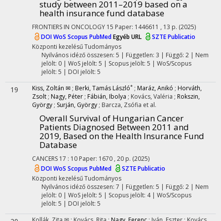
study between 2011–2019 based on a
health insurance fund database
FRONTIERS IN ONCOLOGY
15
Paper: 1446611 , 13 p.
(2025)
DOI
WoS
Scopus
PubMed
Egyéb URL
SZTE Publicatio
Központi kezelésű
Tudományos
Nyilvános idéző összesen: 5
| Független: 3 | Függő: 2 | Nem
jelölt: 0 | WoS jelölt: 5 | Scopus jelölt: 5 | WoS/Scopus
jelölt: 5 | DOI jelölt: 5
*
Kiss, Zoltán ✉
;
Berki, Tamás László
;
Maráz, Anikó
;
Horváth,
19
Zsolt
;
Nagy, Péter
;
Fábián, Ibolya
;
Kovács, Valéria
;
Rokszin,
György
;
Surján, György
;
Barcza, Zsófia
et al.
Overall Survival of Hungarian Cancer
Patients Diagnosed Between 2011 and
2019, Based on the Health Insurance Fund
Database
CANCERS
17
:
10
Paper: 1670 , 20 p.
(2025)
DOI
WoS
Scopus
PubMed
SZTE Publicatio
Központi kezelésű
Tudományos
Nyilvános idéző összesen: 7
| Független: 5 | Függő: 2 | Nem
jelölt: 0 | WoS jelölt: 5 | Scopus jelölt: 4 | WoS/Scopus
jelölt: 5 | DOI jelölt: 5
Kollák, Zita ✉
;
Kovács, Rita
;
Nagy, Ferenc
;
Iván, Eszter
;
Kovács,