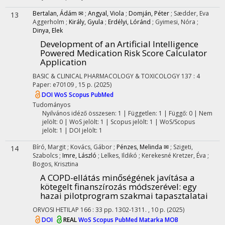
Bertalan, Ádám ✉
;
Angyal, Viola
;
Domján, Péter
;
Sædder, Eva
13
Aggerholm
;
Király, Gyula
;
Erdélyi, Lóránd
;
Gyimesi, Nóra
;
Dinya, Elek
Development of an Artificial Intelligence
Powered Medication Risk Score Calculator
Application
BASIC & CLINICAL PHARMACOLOGY & TOXICOLOGY
137
:
4
Paper: e70109 , 15 p.
(2025)
DOI
WoS
Scopus
PubMed
Tudományos
Nyilvános idéző összesen: 1
| Független: 1 | Függő: 0 | Nem
jelölt: 0 | WoS jelölt: 1 | Scopus jelölt: 1 | WoS/Scopus
jelölt: 1 | DOI jelölt: 1
Bíró, Margit
;
Kovács, Gábor
;
Pénzes, Melinda ✉
;
Szigeti,
14
Szabolcs
;
Imre, László
;
Lelkes, Ildikó
;
Kerekesné Kretzer, Éva
;
Bogos, Krisztina
A COPD-ellátás minőségének javítása a
kötegelt finanszírozás módszerével: egy
hazai pilotprogram szakmai tapasztalatai
ORVOSI HETILAP
166
:
33
pp. 1302-1311. , 10 p.
(2025)
DOI
REAL
WoS
Scopus
PubMed
Matarka
MOB