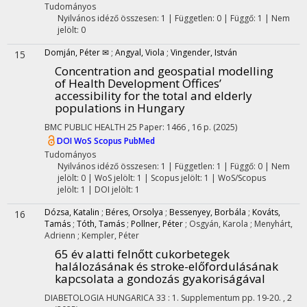
Tudományos
Nyilvános idéző összesen: 1
| Független: 0 | Függő: 1 | Nem
jelölt: 0
Domján, Péter ✉
;
Angyal, Viola
;
Vingender, István
15
Concentration and geospatial modelling
of Health Development Offices’
accessibility for the total and elderly
populations in Hungary
BMC PUBLIC HEALTH
25
Paper: 1466 , 16 p.
(2025)
DOI
WoS
Scopus
PubMed
Tudományos
Nyilvános idéző összesen: 1
| Független: 1 | Függő: 0 | Nem
jelölt: 0 | WoS jelölt: 1 | Scopus jelölt: 1 | WoS/Scopus
jelölt: 1 | DOI jelölt: 1
Dózsa, Katalin
;
Béres, Orsolya
;
Bessenyey, Borbála
;
Kováts,
16
Tamás
;
Tóth, Tamás
;
Pollner, Péter
;
Osgyán, Karola
;
Menyhárt,
Adrienn
;
Kempler, Péter
65 év alatti felnőtt cukorbetegek
halálozásának és stroke-előfordulásának
kapcsolata a gondozás gyakoriságával
DIABETOLOGIA HUNGARICA
33
:
1. Supplementum
pp. 19-20. , 2