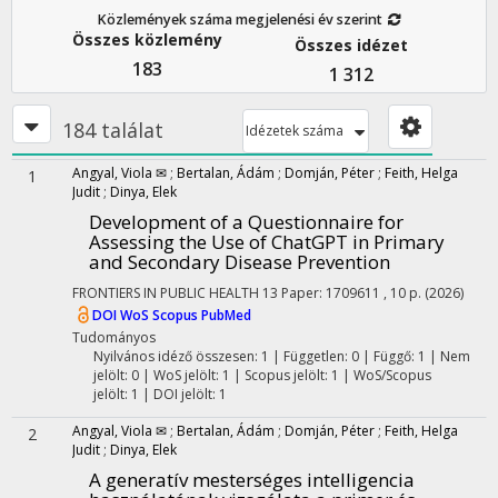
Közlemények száma megjelenési év szerint
Összes közlemény
Összes idézet
183
1 312
184 találat
Idézetek száma
Angyal, Viola ✉
;
Bertalan, Ádám
;
Domján, Péter
;
Feith, Helga
1
Judit
;
Dinya, Elek
Development of a Questionnaire for
Assessing the Use of ChatGPT in Primary
and Secondary Disease Prevention
FRONTIERS IN PUBLIC HEALTH
13
Paper: 1709611 , 10 p.
(2026)
DOI
WoS
Scopus
PubMed
Tudományos
Nyilvános idéző összesen: 1
| Független: 0 | Függő: 1 | Nem
jelölt: 0 | WoS jelölt: 1 | Scopus jelölt: 1 | WoS/Scopus
jelölt: 1 | DOI jelölt: 1
Angyal, Viola ✉
;
Bertalan, Ádám
;
Domján, Péter
;
Feith, Helga
2
Judit
;
Dinya, Elek
A generatív mesterséges intelligencia