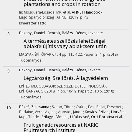
plantations and crops in rotation
In: Mosquera-Losada, MR. et al.
AFINET Handbook
Lugo, Spanyolország :
AFINET
(2019)
p. 43
Ismeretterjesztő
Bakonyi, Dániel
;
Bencsik, Balázs
;
Dénes, Levenete
8
A természetes szellőzés lehetőségei
ablakfelújítás vagy ablakcsere után
MAGYAR ÉPÍTŐIPAR
67
:
4
pp. 115-122. Paper: 3 , 1 p.
(2018)
Tudományos
Bakonyi, Dániel
;
Bencsik, Balázs
;
Dénes, Levente
9
Légzáróság, Szellőzés, Állagvédelem
ÉPÍTÉSI MEGOLDÁSOK: SZERKEZETEK TECHNOLÓGIÁK
ÉPÍTŐANYAGOK
2018
:
4
pp. 10-19. Paper: 2 , 10 p.
(2018)
Tudományos
Békefi, Zsuzsanna
;
Szabó, Tibor
;
Gyürki, Éva
;
Pallai, Erzsébet
;
10
Budainé, Veres Ágnes
;
Apostol, János
;
Kovács, Szilvia
;
Horváth-
Kupi, Tünde
;
Szilágyi, Sámuel
;
Ujfalussyné, Örsi Dorottya
et al.
Fruit genetic resources at NARIC
Fruitresearch Institute