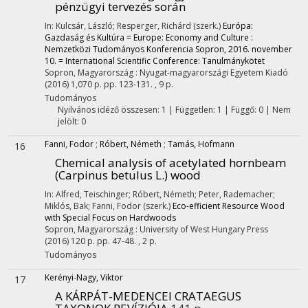
pénzügyi tervezés során
In: Kulcsár, László; Resperger, Richárd (szerk.)
Európa:
Gazdaság és Kultúra = Europe: Economy and Culture :
Nemzetközi Tudományos Konferencia Sopron, 2016. november
10. = International Scientific Conference: Tanulmánykötet
Sopron, Magyarország :
Nyugat-magyarországi Egyetem Kiadó
(2016)
1,070 p.
pp. 123-131. , 9 p.
Tudományos
Nyilvános idéző összesen: 1
| Független: 1 | Függő: 0 | Nem
jelölt: 0
Fanni, Fodor
;
Róbert, Németh
;
Tamás, Hofmann
16
Chemical analysis of acetylated hornbeam
(Carpinus betulus L.) wood
In: Alfred, Teischinger; Róbert, Németh; Peter, Rademacher;
Miklós, Bak; Fanni, Fodor (szerk.)
Eco-efficient Resource Wood
with Special Focus on Hardwoods
Sopron, Magyarország :
University of West Hungary Press
(2016)
120 p.
pp. 47-48. , 2 p.
Tudományos
Kerényi-Nagy, Viktor
17
A KÁRPÁT-MEDENCEI CRATAEGUS