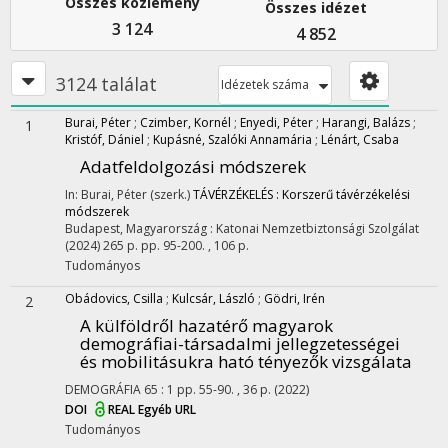
Összes közlemény
Összes idézet
3 124
4 852
3124 találat
Idézetek száma
Burai, Péter
;
Czimber, Kornél
;
Enyedi, Péter
;
Harangi, Balázs
;
1
Kristóf, Dániel
;
Kupásné, Szalóki Annamária
;
Lénárt, Csaba
Adatfeldolgozási módszerek
In: Burai, Péter (szerk.)
TÁVÉRZÉKELÉS : Korszerű távérzékelési
módszerek
Budapest, Magyarország :
Katonai Nemzetbiztonsági Szolgálat
(2024)
265 p.
pp. 95-200. , 106 p.
Tudományos
Obádovics, Csilla
;
Kulcsár, László
;
Gödri, Irén
2
A külföldről hazatérő magyarok
demográfiai-társadalmi jellegzetességei
és mobilitásukra ható tényezők vizsgálata
DEMOGRÁFIA
65
:
1
pp. 55-90. , 36 p.
(2022)
DOI
REAL
Egyéb URL
Tudományos