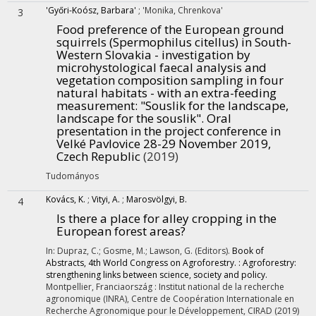
'Győri-Koósz, Barbara'
;
'Monika, Chrenkova'
3
Food preference of the European ground
squirrels (Spermophilus citellus) in South-
Western Slovakia - investigation by
microhystological faecal analysis and
vegetation composition sampling in four
natural habitats - with an extra-feeding
measurement
: "Souslik for the landscape,
landscape for the souslik". Oral
presentation in the project conference in
Velké Pavlovice 28-29 November 2019,
Czech Republic
(2019)
Tudományos
Kovács, K.
;
Vityi, A.
;
Marosvölgyi, B.
4
Is there a place for alley cropping in the
European forest areas?
In: Dupraz, C.; Gosme, M.; Lawson, G. (Editors).
Book of
Abstracts, 4th World Congress on Agroforestry. : Agroforestry:
strengthening links between science, society and policy.
Montpellier, Franciaország :
Institut national de la recherche
agronomique (INRA)
,
Centre de Coopération Internationale en
Recherche Agronomique pour le Développement, CIRAD
(2019)