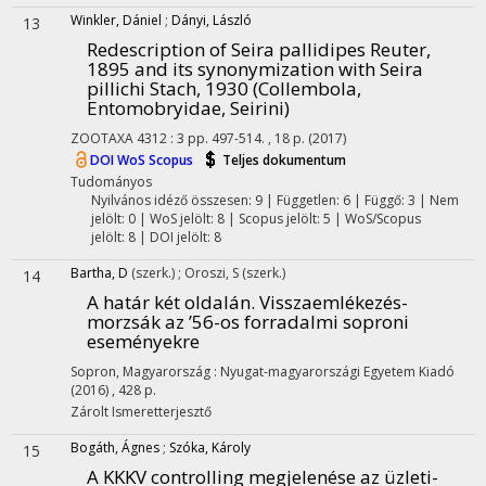
Winkler, Dániel
;
Dányi, László
13
Redescription of Seira pallidipes Reuter,
1895 and its synonymization with Seira
pillichi Stach, 1930 (Collembola,
Entomobryidae, Seirini)
ZOOTAXA
4312
:
3
pp. 497-514. , 18 p.
(2017)
DOI
WoS
Scopus
Teljes dokumentum
Tudományos
Nyilvános idéző összesen: 9
| Független: 6 | Függő: 3 | Nem
jelölt: 0 | WoS jelölt: 8 | Scopus jelölt: 5 | WoS/Scopus
jelölt: 8 | DOI jelölt: 8
Bartha, D
(szerk.)
;
Oroszi, S
(szerk.)
14
A határ két oldalán. Visszaemlékezés-
morzsák az ’56-os forradalmi soproni
eseményekre
Sopron, Magyarország :
Nyugat-magyarországi Egyetem Kiadó
(2016)
,
428 p.
Zárolt
Ismeretterjesztő
Bogáth, Ágnes
;
Szóka, Károly
15
A KKKV controlling megjelenése az üzleti-