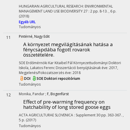
HUNGARIAN AGRICULTURAL RESEARCH: ENVIRONMENTAL
MANAGEMENT LAND USE BIODIVERSITY
27
:
2
pp. 8-13. , 6 p.
(2018)
Egyéb URL
Tudományos
Pintérné, Nagy Edit
11
A környezet megvilágításának hatása a
fénycsapdába fogott rovarok
összetételére.
SOE Erdőmérnöki Kar Kitaibel Pál Környezettudományi Doktori
Iskola,
Lakatos Ferenc
Disszertáció benyújtásának éve: 2017,
Megjelenés/Fokozatszerzés éve: 2018
DOI
SOE Doktori repozitórium
Tudományos
Monika, Pandur
;
F, Bogenfürst
12
Effect of pre-warming frequency on
hatchability of long stored goose eggs
ACTA AGRICULTURAE SLOVENICA
:
Supplement 30
pp. 363-367. ,
5 p.
(2017)
Tudományos