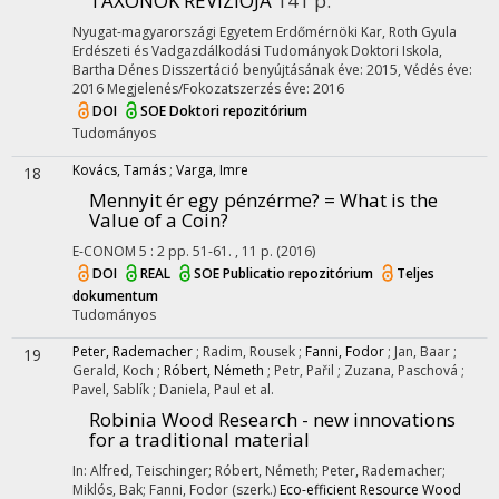
TAXONOK REVÍZIÓJA
141 p.
Nyugat-magyarországi Egyetem Erdőmérnöki Kar
,
Roth Gyula
Erdészeti és Vadgazdálkodási Tudományok Doktori Iskola,
Bartha Dénes
Disszertáció benyújtásának éve: 2015,
Védés éve:
2016
Megjelenés/Fokozatszerzés éve: 2016
DOI
SOE Doktori repozitórium
Tudományos
Kovács, Tamás
;
Varga, Imre
18
Mennyit ér egy pénzérme? = What is the
Value of a Coin?
E-CONOM
5
:
2
pp. 51-61. , 11 p.
(2016)
DOI
REAL
SOE Publicatio repozitórium
Teljes
dokumentum
Tudományos
Peter, Rademacher
;
Radim, Rousek
;
Fanni, Fodor
;
Jan, Baar
;
19
Gerald, Koch
;
Róbert, Németh
;
Petr, Pařil
;
Zuzana, Paschová
;
Pavel, Sablík
;
Daniela, Paul
et al.
Robinia Wood Research - new innovations
for a traditional material
In: Alfred, Teischinger; Róbert, Németh; Peter, Rademacher;
Miklós, Bak; Fanni, Fodor (szerk.)
Eco-efficient Resource Wood