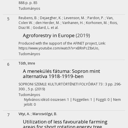
888 p.
p. 85
Tudományos
Reubens, B.
;
Dejaegher, K.
;
Levenson, M.
;
Pardon, P.
;
Van,
5
Colen W.
;
den Herder, M.
;
Vanhanen, H.
;
Korhonen, M.
;
Rois,
Diaz M.
;
Godard, L.
et al.
Agroforestry in Europe
(2019)
Produced with the support of the AFINET project
,
Link:
https://www.youtube.com/watch?v=xBRnPcZ8xUo
,
Tudományos
Tóth, Imre
6
A menekülés fátuma
: Sopron mint
alternatíva 1918-1919-ben
SOPRONI SZEMLE: KULTURTÖRTÉNETI FOLYÓIRAT
73
:
3
pp. 296-
300. , 5 p.
(2019)
Tudományos
Nyilvános idéző összesen: 1
| Független: 1 | Függő: 0 | Nem
jelölt: 0
Vityi, A.
;
Marosvölgyi, B.
7
Utilization of less favourable farming
areas for short rotation energy tree