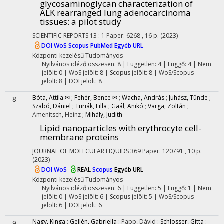
glycosaminoglycan characterization of
ALK rearranged lung adenocarcinoma
tissues: a pilot study
SCIENTIFIC REPORTS
13
:
1
Paper: 6268 , 16 p.
(2023)
DOI
WoS
Scopus
PubMed
Egyéb URL
Központi kezelésű
Tudományos
Nyilvános idéző összesen: 8
| Független: 4 | Függő: 4 | Nem
jelölt: 0 | WoS jelölt: 8 | Scopus jelölt: 8 | WoS/Scopus
jelölt: 8 | DOI jelölt: 8
Bóta, Attila ✉
;
Fehér, Bence ✉
;
Wacha, András
;
Juhász, Tünde
;
8
Szabó, Dániel
;
Turiák, Lilla
;
Gaál, Anikó
;
Varga, Zoltán
;
Amenitsch, Heinz
;
Mihály, Judith
Lipid nanoparticles with erythrocyte cell-
membrane proteins
JOURNAL OF MOLECULAR LIQUIDS
369
Paper: 120791 , 10 p.
(2023)
DOI
WoS
REAL
Scopus
Egyéb URL
Központi kezelésű
Tudományos
Nyilvános idéző összesen: 6
| Független: 5 | Függő: 1 | Nem
jelölt: 0 | WoS jelölt: 6 | Scopus jelölt: 5 | WoS/Scopus
jelölt: 6 | DOI jelölt: 6
Nagy, Kinga
;
Gellén, Gabriella
;
Papp, Dávid
;
Schlosser, Gitta
;
9