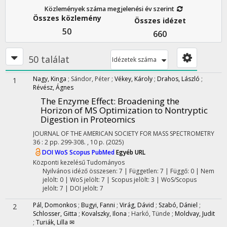
Közlemények száma megjelenési év szerint
Összes közlemény
Összes idézet
50
660
50 találat
Idézetek száma
Nagy, Kinga
;
Sándor, Péter
;
Vékey, Károly
;
Drahos, László
;
1
Révész, Ágnes
The Enzyme Effect: Broadening the
Horizon of MS Optimization to Nontryptic
Digestion in Proteomics
JOURNAL OF THE AMERICAN SOCIETY FOR MASS SPECTROMETRY
36
:
2
pp. 299-308. , 10 p.
(2025)
DOI
WoS
Scopus
PubMed
Egyéb URL
Központi kezelésű
Tudományos
Nyilvános idéző összesen: 7
| Független: 7 | Függő: 0 | Nem
jelölt: 0 | WoS jelölt: 7 | Scopus jelölt: 3 | WoS/Scopus
jelölt: 7 | DOI jelölt: 7
Pál, Domonkos
;
Bugyi, Fanni
;
Virág, Dávid
;
Szabó, Dániel
;
2
Schlosser, Gitta
;
Kovalszky, Ilona
;
Harkó, Tünde
;
Moldvay, Judit
;
Turiák, Lilla ✉