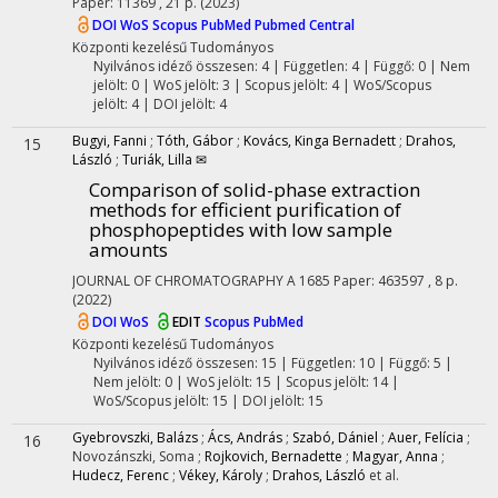
Paper: 11369 , 21 p.
(2023)
DOI
WoS
Scopus
PubMed
Pubmed Central
Központi kezelésű
Tudományos
Nyilvános idéző összesen: 4
| Független: 4 | Függő: 0 | Nem
jelölt: 0 | WoS jelölt: 3 | Scopus jelölt: 4 | WoS/Scopus
jelölt: 4 | DOI jelölt: 4
Bugyi, Fanni
;
Tóth, Gábor
;
Kovács, Kinga Bernadett
;
Drahos,
15
László
;
Turiák, Lilla ✉
Comparison of solid-phase extraction
methods for efficient purification of
phosphopeptides with low sample
amounts
JOURNAL OF CHROMATOGRAPHY A
1685
Paper: 463597 , 8 p.
(2022)
DOI
WoS
EDIT
Scopus
PubMed
Központi kezelésű
Tudományos
Nyilvános idéző összesen: 15
| Független: 10 | Függő: 5 |
Nem jelölt: 0 | WoS jelölt: 15 | Scopus jelölt: 14 |
WoS/Scopus jelölt: 15 | DOI jelölt: 15
Gyebrovszki, Balázs
;
Ács, András
;
Szabó, Dániel
;
Auer, Felícia
;
16
Novozánszki, Soma
;
Rojkovich, Bernadette
;
Magyar, Anna
;
Hudecz, Ferenc
;
Vékey, Károly
;
Drahos, László
et al.