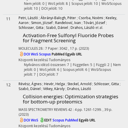
Nem jelölt: 0 | WoS jelölt: 8 | Scopus jelölt: 10 | WoS/Scopus
jelölt: 10 | DOI jelölt: 10
Petri, László
;
Ábrányi-Balogh, Péter
;
Csorba, Noémi
;
Keeley,
11
Aaron
;
Simon, József
;
Ranđelović, Ivan
;
Tóvári, József
;
Schlosser, Gitta
;
Szabó, Dániel
;
Drahos, László
et al.
Activation-Free Sulfonyl Fluoride Probes
for Fragment Screening
MOLECULES
28
:
7
Paper: 3042 , 17 p.
(2023)
DOI
WoS
Scopus
PubMed
Egyéb URL
Központi kezelésű
Tudományos
Nyilvános idéző összesen: 7
| Független: 5 | Függő: 2 | Nem
jelölt: 0 | WoS jelölt: 6 | Scopus jelölt: 6 | WoS/Scopus
jelölt: 7 | DOI jelölt: 7
Révész, Ágnes
;
Hevér, Helga
;
Steckel, Arnold
;
Schlosser, Gitta
;
12
Szabó, Dániel
;
Vékey, Károly
;
Drahos, László
Collision energies: Optimization strategies
for bottom‐up proteomics
MASS SPECTROMETRY REVIEWS
42
:
4
pp. 1261-1299. , 39 p.
(2023)
DOI
WoS
EDIT
Scopus
PubMed
Egyéb URL
Központi kezelésű
Tudományos