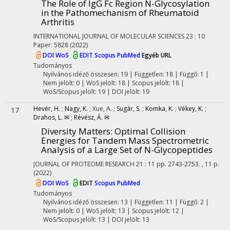
The Role of IgG Fc Region N-Glycosylation
in the Pathomechanism of Rheumatoid
Arthritis
INTERNATIONAL JOURNAL OF MOLECULAR SCIENCES
23
:
10
Paper: 5828
(2022)
DOI
WoS
EDIT
Scopus
PubMed
Egyéb URL
Tudományos
Nyilvános idéző összesen: 19
| Független: 18 | Függő: 1 |
Nem jelölt: 0 | WoS jelölt: 18 | Scopus jelölt: 18 |
WoS/Scopus jelölt: 19 | DOI jelölt: 19
Hevér, H.
;
Nagy, K.
;
Xue, A.
;
Sugár, S.
;
Komka, K.
;
Vékey, K.
;
17
Drahos, L. ✉
;
Révész, Á. ✉
Diversity Matters: Optimal Collision
Energies for Tandem Mass Spectrometric
Analysis of a Large Set of N-Glycopeptides
JOURNAL OF PROTEOME RESEARCH
21
:
11
pp. 2743-2753. , 11 p.
(2022)
DOI
WoS
EDIT
Scopus
PubMed
Tudományos
Nyilvános idéző összesen: 13
| Független: 11 | Függő: 2 |
Nem jelölt: 0 | WoS jelölt: 13 | Scopus jelölt: 12 |
WoS/Scopus jelölt: 13 | DOI jelölt: 13