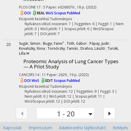
PLOS ONE
17
:
5
Paper: e0268076 , 18 p.
(2022)
DOI
REAL
WoS
Scopus
PubMed
Központi kezelésű
Tudományos
Nyilvános idéző összesen: 7
| Független: 6 | Függő: 1 | Nem
jelölt: 0 | WoS jelölt: 7 | Scopus jelölt: 6 | WoS/Scopus
jelölt: 7 | DOI jelölt: 7
*
Sugár, Simon
;
Bugyi, Fanni
;
Tóth, Gábor
;
Pápay, Judit
;
20
Kovalszky, Ilona
;
Tornóczky, Tamás
;
Drahos, László
;
Turiák,
Lilla ✉
Proteomic Analysis of Lung Cancer Types
— A Pilot Study
CANCERS
14
:
11
Paper: 2629 , 19 p.
(2022)
DOI
WoS
EDIT
Scopus
PubMed
Központi kezelésű
Tudományos
Nyilvános idéző összesen: 12
| Független: 9 | Függő: 3 |
Nem jelölt: 0 | WoS jelölt: 12 | Scopus jelölt: 11 |
WoS/Scopus jelölt: 12 | DOI jelölt: 12
1 - 20
Kapcsolat
Impresszum
Adatkezelési tájékoztató
Belépés