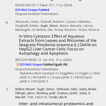
MOLECULES
29
:
1
Paper: 211 , 11 p.
(2024)
DOI
WoS
Scopus
PubMed
Központi kezelésű
Tudományos
Abruscato, Giulia
;
Chiarelli, Roberto
;
Lazzara, Valentina
;
6
Punginelli, Diletta
;
Sugár, Simon
;
Mauro, Manuela
;
Librizzi,
Mariangela
;
Di Stefano, Vita
;
Arizza, Vincenzo
;
Vizzini, Aiti
et al.
In Vitro Cytotoxic Effect of Aqueous
Extracts from Leaves and Rhizomes of the
Seagrass Posidonia oceanica (L.) Delile on
HepG2 Liver Cancer Cells: Focus on
Autophagy and Apoptosis
BIOLOGY-BASEL
12
:
4
p. 616 , 31 p.
(2023)
DOI
WoS
Scopus
PubMed
Egyéb URL
Központi kezelésű
Tudományos
Nyilvános idéző összesen: 5
| Független: 3 | Függő: 2 | Nem
jelölt: 0 | WoS jelölt: 5 | Scopus jelölt: 3 | WoS/Scopus
jelölt: 5 | DOI jelölt: 5
Balbisi, Mirjam
;
Sugár, Simon
;
Schlosser, Gitta
;
Szeitz, Beáta
;
7
Fillinger, János
;
Moldvay, Judit
;
Drahos, László
;
Szász, A.
Marcell
;
Tóth, Gábor ✉
;
Turiák, Lilla ✉
Inter- and intratumoral proteomics and