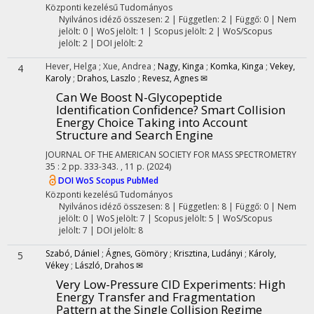
Központi kezelésű
Tudományos
Nyilvános idéző összesen: 2
| Független: 2 | Függő: 0 | Nem
jelölt: 0 | WoS jelölt: 1 | Scopus jelölt: 2 | WoS/Scopus
jelölt: 2 | DOI jelölt: 2
Hever, Helga
;
Xue, Andrea
;
Nagy, Kinga
;
Komka, Kinga
;
Vekey,
4
Karoly
;
Drahos, Laszlo
;
Revesz, Agnes ✉
Can We Boost N-Glycopeptide
Identification Confidence? Smart Collision
Energy Choice Taking into Account
Structure and Search Engine
JOURNAL OF THE AMERICAN SOCIETY FOR MASS SPECTROMETRY
35
:
2
pp. 333-343. , 11 p.
(2024)
DOI
WoS
Scopus
PubMed
Központi kezelésű
Tudományos
Nyilvános idéző összesen: 8
| Független: 8 | Függő: 0 | Nem
jelölt: 0 | WoS jelölt: 7 | Scopus jelölt: 5 | WoS/Scopus
jelölt: 7 | DOI jelölt: 8
Szabó, Dániel
;
Ágnes, Gömöry
;
Krisztina, Ludányi
;
Károly,
5
Vékey
;
László, Drahos ✉
Very Low-Pressure CID Experiments: High
Energy Transfer and Fragmentation
Pattern at the Single Collision Regime