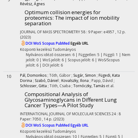
Révész, Ágnes
Optimum collision energies for
proteomics: The impact of ion mobility
separation
JOURNAL OF MASS SPECTROMETRY
58
:
9
Paper: e4957 , 12 p.
(2023)
DOI
WoS
Scopus
PubMed
Egyéb URL
Központi kezelésű
Tudományos
Nyilvános idéző összesen: 6
| Független: 5 | Függő: 1 | Nem
jelölt: 0 | WoS jelölt: 6 | Scopus jelölt: 6 | WoS/Scopus
jelölt: 6 | DOI jelölt: 6
Pál, Domonkos
;
Tóth, Gábor
;
Sugár, Simon
;
Fügedi, Kata
10
Dorina
;
Szabó, Dániel
;
Kovalszky, Ilona
;
Papp, Dávid
;
Schlosser, Gitta
;
Tóth, Csaba
;
Tornóczky, Tamás
et al.
Compositional Analysis of
Glycosaminoglycans in Different Lung
Cancer Types—A Pilot Study
INTERNATIONAL JOURNAL OF MOLECULAR SCIENCES
24
:
8
Paper: 7050 , 14 p.
(2023)
DOI
WoS
Scopus
PubMed
Egyéb URL
Központi kezelésű
Tudományos
Nyilvános idéző összesen: 10
| Független: 5 | Függő: 5 |