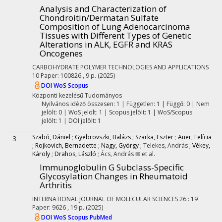
Analysis and Characterization of
Chondroitin/Dermatan Sulfate
Composition of Lung Adenocarcinoma
Tissues with Different Types of Genetic
Alterations in ALK, EGFR and KRAS
Oncogenes
CARBOHYDRATE POLYMER TECHNOLOGIES AND APPLICATIONS
10
Paper: 100826 , 9 p.
(2025)
DOI
WoS
Scopus
Központi kezelésű
Tudományos
Nyilvános idéző összesen: 1
| Független: 1 | Függő: 0 | Nem
jelölt: 0 | WoS jelölt: 1 | Scopus jelölt: 1 | WoS/Scopus
jelölt: 1 | DOI jelölt: 1
Szabó, Dániel
;
Gyebrovszki, Balázs
;
Szarka, Eszter
;
Auer, Felícia
3
;
Rojkovich, Bernadette
;
Nagy, György
;
Telekes, András
;
Vékey,
Károly
;
Drahos, László
;
Ács, András ✉
et al.
Immunoglobulin G Subclass-Specific
Glycosylation Changes in Rheumatoid
Arthritis
INTERNATIONAL JOURNAL OF MOLECULAR SCIENCES
26
:
19
Paper: 9626 , 19 p.
(2025)
DOI
WoS
Scopus
PubMed