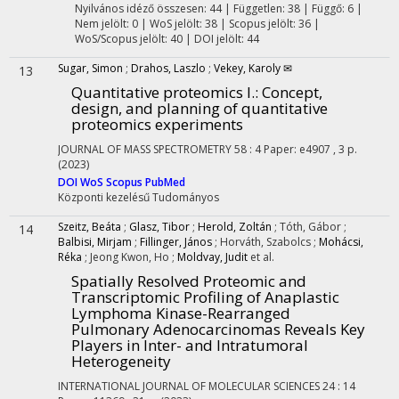
Nyilvános idéző összesen: 44
| Független: 38 | Függő: 6 |
Nem jelölt: 0 | WoS jelölt: 38 | Scopus jelölt: 36 |
WoS/Scopus jelölt: 40 | DOI jelölt: 44
Sugar, Simon
;
Drahos, Laszlo
;
Vekey, Karoly ✉
13
Quantitative proteomics I.: Concept,
design, and planning of quantitative
proteomics experiments
JOURNAL OF MASS SPECTROMETRY
58
:
4
Paper: e4907 , 3 p.
(2023)
DOI
WoS
Scopus
PubMed
Központi kezelésű
Tudományos
Szeitz, Beáta
;
Glasz, Tibor
;
Herold, Zoltán
;
Tóth, Gábor
;
14
Balbisi, Mirjam
;
Fillinger, János
;
Horváth, Szabolcs
;
Mohácsi,
Réka
;
Jeong Kwon, Ho
;
Moldvay, Judit
et al.
Spatially Resolved Proteomic and
Transcriptomic Profiling of Anaplastic
Lymphoma Kinase-Rearranged
Pulmonary Adenocarcinomas Reveals Key
Players in Inter- and Intratumoral
Heterogeneity
INTERNATIONAL JOURNAL OF MOLECULAR SCIENCES
24
:
14