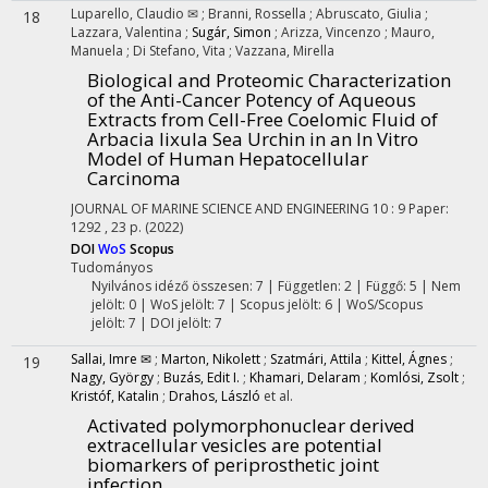
Luparello, Claudio ✉
;
Branni, Rossella
;
Abruscato, Giulia
;
18
Lazzara, Valentina
;
Sugár, Simon
;
Arizza, Vincenzo
;
Mauro,
Manuela
;
Di Stefano, Vita
;
Vazzana, Mirella
Biological and Proteomic Characterization
of the Anti-Cancer Potency of Aqueous
Extracts from Cell-Free Coelomic Fluid of
Arbacia lixula Sea Urchin in an In Vitro
Model of Human Hepatocellular
Carcinoma
JOURNAL OF MARINE SCIENCE AND ENGINEERING
10
:
9
Paper:
1292 , 23 p.
(2022)
DOI
WoS
Scopus
Tudományos
Nyilvános idéző összesen: 7
| Független: 2 | Függő: 5 | Nem
jelölt: 0 | WoS jelölt: 7 | Scopus jelölt: 6 | WoS/Scopus
jelölt: 7 | DOI jelölt: 7
Sallai, Imre ✉
;
Marton, Nikolett
;
Szatmári, Attila
;
Kittel, Ágnes
;
19
Nagy, György
;
Buzás, Edit I.
;
Khamari, Delaram
;
Komlósi, Zsolt
;
Kristóf, Katalin
;
Drahos, László
et al.
Activated polymorphonuclear derived
extracellular vesicles are potential
biomarkers of periprosthetic joint
infection