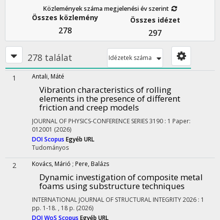
Közlemények száma megjelenési év szerint
Összes közlemény
Összes idézet
278
297
278 találat
Idézetek száma
Antali, Máté
1
Vibration characteristics of rolling
elements in the presence of different
friction and creep models
JOURNAL OF PHYSICS-CONFERENCE SERIES
3190
:
1
Paper:
012001
(2026)
DOI
Scopus
Egyéb URL
Tudományos
Kovács, Márió
;
Pere, Balázs
2
Dynamic investigation of composite metal
foams using substructure techniques
INTERNATIONAL JOURNAL OF STRUCTURAL INTEGRITY
2026
:
1
pp. 1-18. , 18 p.
(2026)
DOI
WoS
Scopus
Egyéb URL