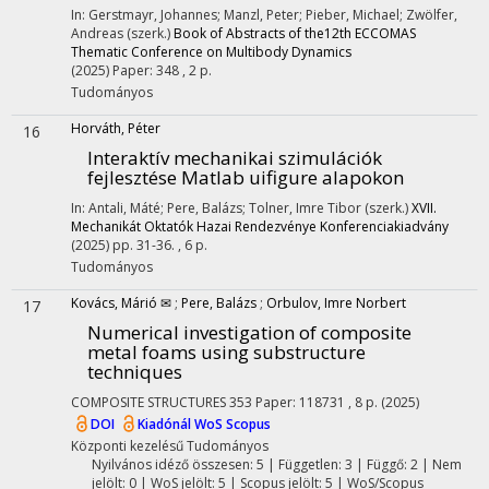
In: Gerstmayr, Johannes; Manzl, Peter; Pieber, Michael; Zwölfer,
Andreas (szerk.)
Book of Abstracts of the12th ECCOMAS
Thematic Conference on Multibody Dynamics
(2025)
Paper: 348 , 2 p.
Tudományos
Horváth, Péter
16
Interaktív mechanikai szimulációk
fejlesztése Matlab uifigure alapokon
In: Antali, Máté; Pere, Balázs; Tolner, Imre Tibor (szerk.)
XVII.
Mechanikát Oktatók Hazai Rendezvénye Konferenciakiadvány
(2025)
pp. 31-36. , 6 p.
Tudományos
Kovács, Márió ✉
;
Pere, Balázs
;
Orbulov, Imre Norbert
17
Numerical investigation of composite
metal foams using substructure
techniques
COMPOSITE STRUCTURES
353
Paper: 118731 , 8 p.
(2025)
DOI
Kiadónál
WoS
Scopus
Központi kezelésű
Tudományos
Nyilvános idéző összesen: 5
| Független: 3 | Függő: 2 | Nem
jelölt: 0 | WoS jelölt: 5 | Scopus jelölt: 5 | WoS/Scopus