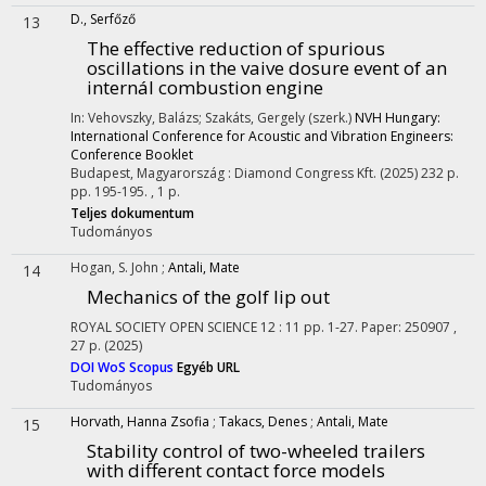
D., Serfőző
13
The effective reduction of spurious
oscillations in the vaive dosure event of an
internál combustion engine
In: Vehovszky, Balázs; Szakáts, Gergely (szerk.)
NVH Hungary:
International Conference for Acoustic and Vibration Engineers:
Conference Booklet
Budapest, Magyarország :
Diamond Congress Kft.
(2025)
232 p.
pp. 195-195. , 1 p.
Teljes dokumentum
Tudományos
Hogan, S. John
;
Antali, Mate
14
Mechanics of the golf lip out
ROYAL SOCIETY OPEN SCIENCE
12
:
11
pp. 1-27. Paper: 250907 ,
27 p.
(2025)
DOI
WoS
Scopus
Egyéb URL
Tudományos
Horvath, Hanna Zsofia
;
Takacs, Denes
;
Antali, Mate
15
Stability control of two-wheeled trailers
with different contact force models