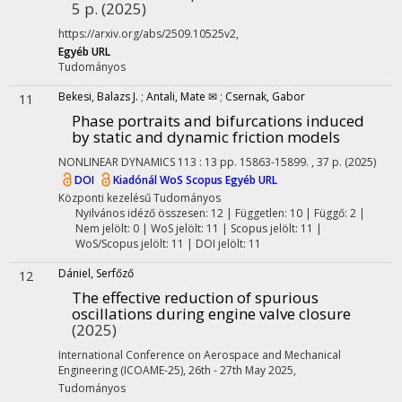
5 p.
(2025)
https://arxiv.org/abs/2509.10525v2
,
Egyéb URL
Tudományos
Bekesi, Balazs J.
;
Antali, Mate ✉
;
Csernak, Gabor
11
Phase portraits and bifurcations induced
by static and dynamic friction models
NONLINEAR DYNAMICS
113
:
13
pp. 15863-15899. , 37 p.
(2025)
DOI
Kiadónál
WoS
Scopus
Egyéb URL
Központi kezelésű
Tudományos
Nyilvános idéző összesen: 12
| Független: 10 | Függő: 2 |
Nem jelölt: 0 | WoS jelölt: 11 | Scopus jelölt: 11 |
WoS/Scopus jelölt: 11 | DOI jelölt: 11
Dániel, Serfőző
12
The effective reduction of spurious
oscillations during engine valve closure
(2025)
International Conference on Aerospace and Mechanical
Engineering (ICOAME-25)
,
26th - 27th May 2025
,
Tudományos