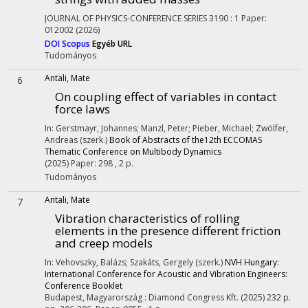
JOURNAL OF PHYSICS-CONFERENCE SERIES
3190
:
1
Paper:
012002
(2026)
DOI
Scopus
Egyéb URL
Tudományos
Antali, Mate
6
On coupling effect of variables in contact
force laws
In: Gerstmayr, Johannes; Manzl, Peter; Pieber, Michael; Zwölfer,
Andreas (szerk.)
Book of Abstracts of the12th ECCOMAS
Thematic Conference on Multibody Dynamics
(2025)
Paper: 298 , 2 p.
Tudományos
Antali, Mate
7
Vibration characteristics of rolling
elements in the presence different friction
and creep models
In: Vehovszky, Balázs; Szakáts, Gergely (szerk.)
NVH Hungary:
International Conference for Acoustic and Vibration Engineers:
Conference Booklet
Budapest, Magyarország :
Diamond Congress Kft.
(2025)
232 p.