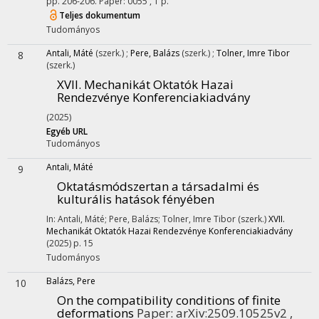
pp. 206-206. Paper: 0055 , 1 p.
Teljes dokumentum
Tudományos
Antali, Máté
(szerk.)
;
Pere, Balázs
(szerk.)
;
Tolner, Imre Tibor
8
(szerk.)
XVII. Mechanikát Oktatók Hazai
Rendezvénye Konferenciakiadvány
(2025)
Egyéb URL
Tudományos
Antali, Máté
9
Oktatásmódszertan a társadalmi és
kulturális hatások fényében
In: Antali, Máté; Pere, Balázs; Tolner, Imre Tibor (szerk.)
XVII.
Mechanikát Oktatók Hazai Rendezvénye Konferenciakiadvány
(2025)
p. 15
Tudományos
Balázs, Pere
10
On the compatibility conditions of finite
deformations
Paper: arXiv:2509.10525v2 ,