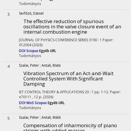
Tudományos
Serfőző, Dániel
3
The effective reduction of spurious
oscillations in the valve closure event of an
internal combustion engine
JOURNAL OF PHYSICS-CONFERENCE SERIES
3190
:
1
Paper:
012004
(2026)
DOI
Scopus
Egyéb URL
Tudományos
Szalai, Peter
;
Antali, Mate
4
Vibration Spectrum of an Act-and-Wait
Controlled System With Significant
Damping
IET CONTROL THEORY & APPLICATIONS
20
:
1
pp. 1-12. Paper:
e70111 , 12 p.
(2026)
DOI
WoS
Scopus
Egyéb URL
Tudományos
Szalai, Péter
;
Antali, Máté
5
Compensation of inharmonicity of piano
strings with added masses