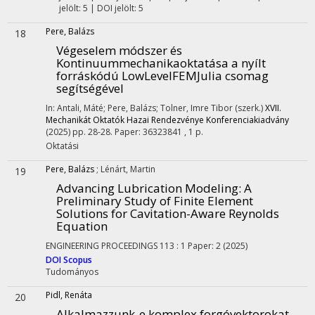
jelölt: 5 | DOI jelölt: 5
Pere, Balázs
18
Végeselem módszer és
Kontinuummechanikaoktatása a nyílt
forráskódú LowLevelFEMJulia csomag
segítségével
In: Antali, Máté; Pere, Balázs; Tolner, Imre Tibor (szerk.)
XVII.
Mechanikát Oktatók Hazai Rendezvénye Konferenciakiadvány
(2025)
pp. 28-28. Paper: 36323841 , 1 p.
Oktatási
Pere, Balázs
;
Lénárt, Martin
19
Advancing Lubrication Modeling: A
Preliminary Study of Finite Element
Solutions for Cavitation-Aware Reynolds
Equation
ENGINEERING PROCEEDINGS
113
:
1
Paper: 2
(2025)
DOI
Scopus
Tudományos
Pidl, Renáta
20
Alkalmazzunk-e komplex forgóvektorokat