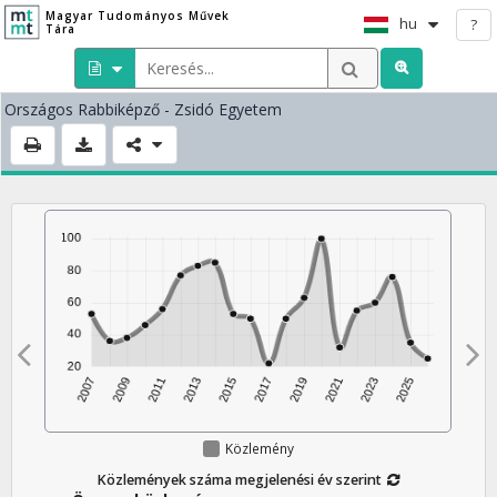
Magyar Tudományos Művek
hu
?
Tára
Országos Rabbiképző - Zsidó Egyetem
Közlemény
Közlemények száma megjelenési év szerint