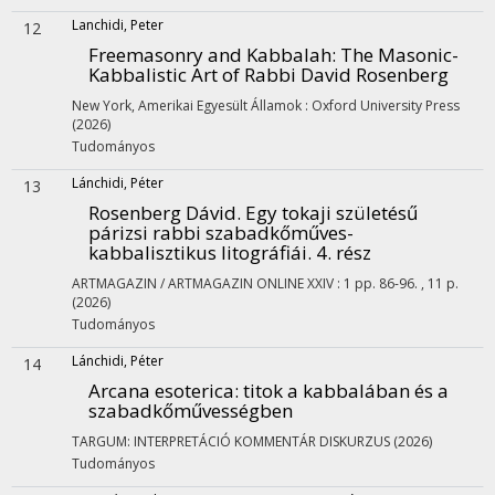
Lanchidi, Peter
12
Freemasonry and Kabbalah
: The Masonic-
Kabbalistic Art of Rabbi David Rosenberg
New York, Amerikai Egyesült Államok :
Oxford University Press
(2026)
Tudományos
Lánchidi, Péter
13
Rosenberg Dávid. Egy tokaji születésű
párizsi rabbi szabadkőműves-
kabbalisztikus litográfiái. 4. rész
ARTMAGAZIN / ARTMAGAZIN ONLINE
XXIV
:
1
pp. 86-96. , 11 p.
(2026)
Tudományos
Lánchidi, Péter
14
Arcana esoterica
: titok a kabbalában és a
szabadkőművességben
TARGUM: INTERPRETÁCIÓ KOMMENTÁR DISKURZUS
(2026)
Tudományos