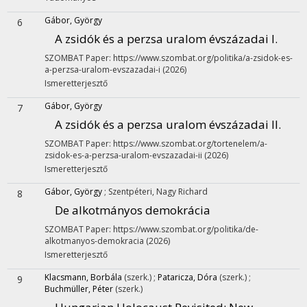
Gábor, György
6
A zsidók és a perzsa uralom évszázadai I.
SZOMBAT
Paper: https://www.szombat.org/politika/a-zsidok-es-
a-perzsa-uralom-evszazadai-i
(2026)
Ismeretterjesztő
Gábor, György
7
A zsidók és a perzsa uralom évszázadai II.
SZOMBAT
Paper: https://www.szombat.org/tortenelem/a-
zsidok-es-a-perzsa-uralom-evszazadai-ii
(2026)
Ismeretterjesztő
Gábor, György
;
Szentpéteri, Nagy Richard
8
De alkotmányos demokrácia
SZOMBAT
Paper: https://www.szombat.org/politika/de-
alkotmanyos-demokracia
(2026)
Ismeretterjesztő
Klacsmann, Borbála
(szerk.)
;
Pataricza, Dóra
(szerk.)
;
9
Buchmüller, Péter
(szerk.)