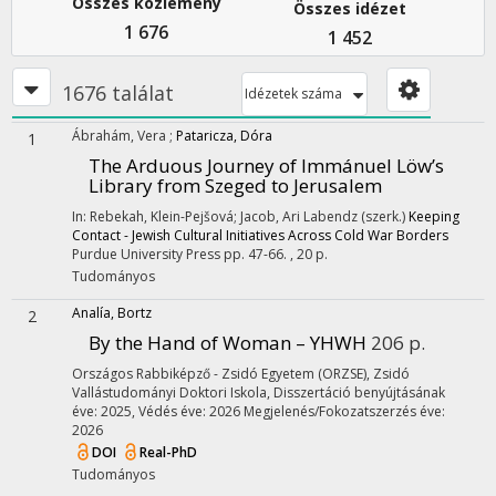
Összes közlemény
Összes idézet
1 676
1 452
1676 találat
Idézetek száma
Ábrahám, Vera
;
Pataricza, Dóra
1
The Arduous Journey of Immánuel Löw’s
Library from Szeged to Jerusalem
In: Rebekah, Klein-Pejšová; Jacob, Ari Labendz (szerk.)
Keeping
Contact - Jewish Cultural Initiatives Across Cold War Borders
Purdue University Press
pp. 47-66. , 20 p.
Tudományos
Analía, Bortz
2
By the Hand of Woman – YHWH
206 p.
Országos Rabbiképző - Zsidó Egyetem (ORZSE)
,
Zsidó
Vallástudományi Doktori Iskola,
Disszertáció benyújtásának
éve: 2025,
Védés éve: 2026
Megjelenés/Fokozatszerzés éve:
2026
DOI
Real-PhD
Tudományos