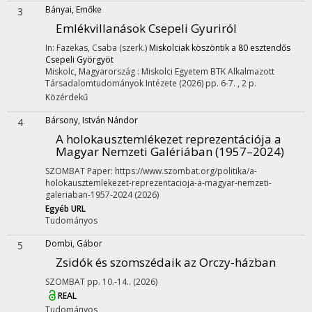
Bányai, Emőke
3
Emlékvillanások Csepeli Gyuriról
In: Fazekas, Csaba (szerk.)
Miskolciak köszöntik a 80 esztendős
Csepeli Györgyöt
Miskolc, Magyarország :
Miskolci Egyetem BTK Alkalmazott
Társadalomtudományok Intézete
(2026)
pp. 6-7. , 2 p.
Közérdekű
Bársony, István Nándor
4
A holokausztemlékezet reprezentációja a
Magyar Nemzeti Galériában (1957–2024)
SZOMBAT
Paper: https://www.szombat.org/politika/a-
holokausztemlekezet-reprezentacioja-a-magyar-nemzeti-
galeriaban-1957-2024
(2026)
Egyéb URL
Tudományos
Dombi, Gábor
5
Zsidók és szomszédaik az Orczy-házban
SZOMBAT
pp. 10.-14..
(2026)
REAL
Tudományos