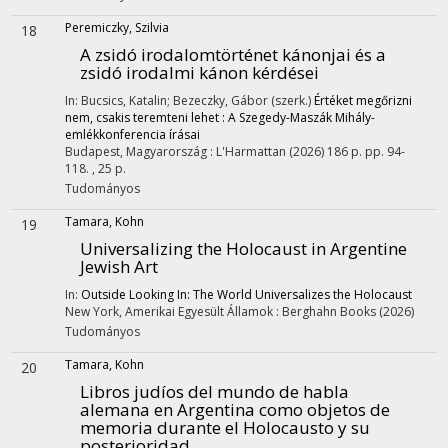
Peremiczky, Szilvia
18
A zsidó irodalomtörténet kánonjai és a
zsidó irodalmi kánon kérdései
In: Bucsics, Katalin; Bezeczky, Gábor (szerk.)
Értéket megőrizni
nem, csakis teremteni lehet : A Szegedy-Maszák Mihály-
emlékkonferencia írásai
Budapest, Magyarország :
L'Harmattan
(2026)
186 p.
pp. 94-
118. , 25 p.
Tudományos
Tamara, Kohn
19
Universalizing the Holocaust in Argentine
Jewish Art
In:
Outside Looking In: The World Universalizes the Holocaust
New York, Amerikai Egyesült Államok :
Berghahn Books
(2026)
Tudományos
Tamara, Kohn
20
Libros judíos del mundo de habla
alemana en Argentina como objetos de
memoria durante el Holocausto y su
posterioridad