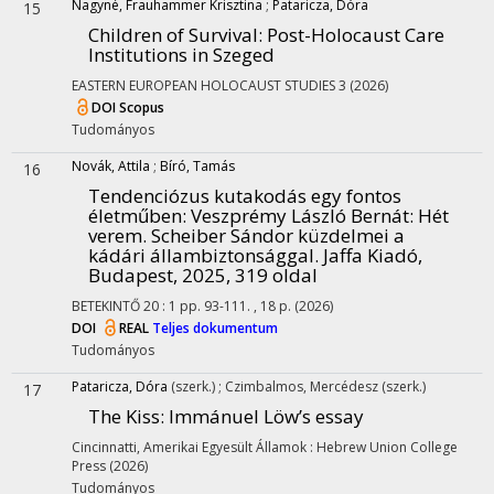
Nagyné, Frauhammer Krisztina
;
Pataricza, Dóra
15
Children of Survival: Post-Holocaust Care
Institutions in Szeged
EASTERN EUROPEAN HOLOCAUST STUDIES
3
(2026)
DOI
Scopus
Tudományos
Novák, Attila
;
Bíró, Tamás
16
Tendenciózus kutakodás egy fontos
életműben
: Veszprémy László Bernát: Hét
verem. Scheiber Sándor küzdelmei a
kádári állambiztonsággal. Jaffa Kiadó,
Budapest, 2025, 319 oldal
BETEKINTŐ
20
:
1
pp. 93-111. , 18 p.
(2026)
DOI
REAL
Teljes dokumentum
Tudományos
Pataricza, Dóra
(szerk.)
;
Czimbalmos, Mercédesz
(szerk.)
17
The Kiss
: Immánuel Löw’s essay
Cincinnatti, Amerikai Egyesült Államok :
Hebrew Union College
Press
(2026)
Tudományos