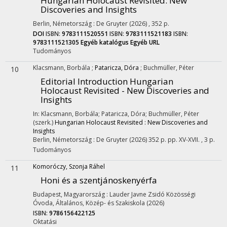
Hungarian Holocaust Revisited
: New
Discoveries and Insights
Berlin, Németország :
De Gruyter
(2026)
,
352 p.
DOI
ISBN:
9783111520551
ISBN:
9783111521183
ISBN:
9783111521305
Egyéb katalógus
Egyéb URL
Tudományos
Klacsmann, Borbála
;
Pataricza, Dóra
;
Buchmüller, Péter
10
Editorial Introduction Hungarian
Holocaust Revisited - New Discoveries and
Insights
In: Klacsmann, Borbála; Pataricza, Dóra; Buchmüller, Péter
(szerk.)
Hungarian Holocaust Revisited : New Discoveries and
Insights
Berlin, Németország :
De Gruyter
(2026)
352 p.
pp. XV-XVII. , 3 p.
Tudományos
Komoróczy, Szonja Ráhel
11
Honi és a szentjánoskenyérfa
Budapest, Magyarország :
Lauder Javne Zsidó Közösségi
Óvoda, Általános, Közép- és Szakiskola
(2026)
ISBN:
9786156422125
Oktatási