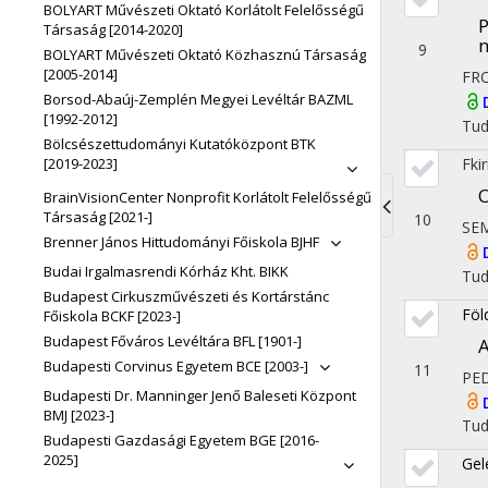
BOLYART Művészeti Oktató Korlátolt Felelősségű
P
Társaság [2014-2020]
n
9
BOLYART Művészeti Oktató Közhasznú Társaság
[2005-2014]
FR
Borsod-Abaúj-Zemplén Megyei Levéltár BAZML
[1992-2012]
Tu
Bölcsészettudományi Kutatóközpont BTK
Fki
[2019-2023]
O
BrainVisionCenter Nonprofit Korlátolt Felelősségű
Társaság [2021-]
10
SE
Toggle
Brenner János Hittudományi Főiskola BJHF
navigati
Budai Irgalmasrendi Kórház Kht. BIKK
Tu
Budapest Cirkuszművészeti és Kortárstánc
Föl
Főiskola BCKF [2023-]
Budapest Főváros Levéltára BFL [1901-]
A
Budapesti Corvinus Egyetem BCE [2003-]
11
PE
Budapesti Dr. Manninger Jenő Baleseti Központ
BMJ [2023-]
Tu
Budapesti Gazdasági Egyetem BGE [2016-
2025]
Gel