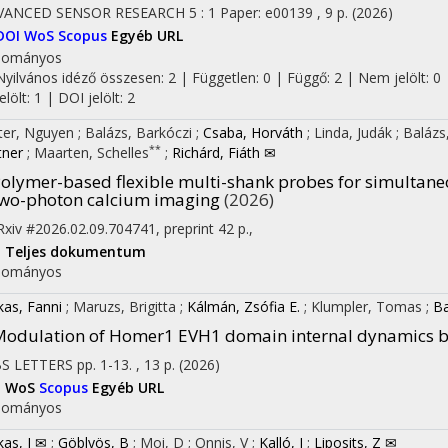
VANCED SENSOR RESEARCH
5
:
1
Paper: e00139 , 9 p.
(2026)
DOI
WoS
Scopus
Egyéb URL
dományos
Nyilvános idéző összesen: 2
| Független: 0 | Függő: 2 | Nem jelölt: 0 
jelölt: 1 | DOI jelölt: 2
ter, Nguyen
;
Balázs, Barkóczi
;
Csaba, Horváth
;
Linda, Judák
;
Balázs
**
tner
;
Maarten, Schelles
;
Richárd, Fiáth ✉
olymer-based flexible multi-shank probes for simultane
wo-photon calcium imaging
(2026)
Rxiv #2026.02.09.704741
,
preprint 42 p.
,
I
Teljes dokumentum
dományos
kas, Fanni
;
Maruzs, Brigitta
;
Kálmán, Zsófia E.
;
Klumpler, Tomas
;
Ba
odulation of Homer1 EVH1 domain internal dynamics by
BS LETTERS
pp. 1-13. , 13 p.
(2026)
I
WoS
Scopus
Egyéb URL
dományos
kas, I ✉
;
Göblyös, B
;
Moi, D
;
Onnis, V
;
Kalló, I
;
Liposits, Z ✉