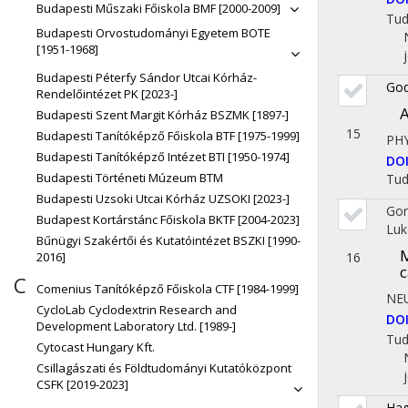
Budapesti Műszaki Főiskola BMF [2000-2009]
Tu
Budapesti Orvostudományi Egyetem BOTE
[1951-1968]
Budapesti Péterfy Sándor Utcai Kórház-
God
Rendelőintézet PK [2023-]
A
Budapesti Szent Margit Kórház BSZMK [1897-]
15
Budapesti Tanítóképző Főiskola BTF [1975-1999]
PH
Budapesti Tanítóképző Intézet BTI [1950-1974]
DO
Budapesti Történeti Múzeum BTM
Tu
Budapesti Uzsoki Utcai Kórház UZSOKI [2023-]
Gon
Budapest Kortárstánc Főiskola BKTF [2004-2023]
Lu
Bűnügyi Szakértői és Kutatóintézet BSZKI [1990-
M
16
2016]
c
C
Comenius Tanítóképző Főiskola CTF [1984-1999]
NE
CycloLab Cyclodextrin Research and
DO
Development Laboratory Ltd. [1989-]
Tu
Cytocast Hungary Kft.
Csillagászati és Földtudományi Kutatóközpont
CSFK [2019-2023]
Hag