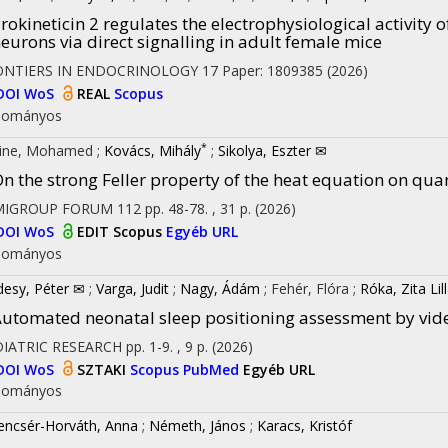
rokineticin 2 regulates the electrophysiological activit
eurons via direct signalling in adult female mice
ONTIERS IN ENDOCRINOLOGY
17
Paper: 1809385
(2026)
DOI
WoS
REAL
Scopus
dományos
*
rine, Mohamed
;
Kovács, Mihály
;
Sikolya, Eszter ✉
n the strong Feller property of the heat equation on qu
MIGROUP FORUM
112
pp. 48-78. , 31 p.
(2026)
DOI
WoS
EDIT
Scopus
Egyéb URL
on
dományos
desy, Péter ✉
;
Varga, Judit
;
Nagy, Ádám
;
Fehér, Flóra
;
Róka, Zita Lil
utomated neonatal sleep positioning assessment by vid
DIATRIC RESEARCH
pp. 1-9. , 9 p.
(2026)
DOI
WoS
SZTAKI
Scopus
PubMed
Egyéb URL
dományos
encsér-Horváth, Anna
;
Németh, János
;
Karacs, Kristóf