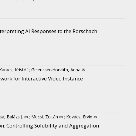
erpreting AI Responses to the Rorschach
Karacs, Kristóf
;
Gelencsér-Horváth, Anna ✉
ork for Interactive Video Instance
sa, Balázs J. ✉
;
Mucsi, Zoltán ✉
;
Kovács, Ervin ✉
: Controlling Solubility and Aggregation