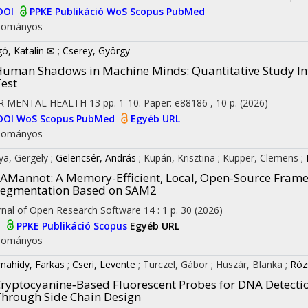
DOI
PPKE Publikáció
WoS
Scopus
PubMed
dományos
gó, Katalin ✉
;
Cserey, György
uman Shadows in Machine Minds: Quantitative Study Int
est
IR MENTAL HEALTH
13
pp. 1-10. Paper: e88186 , 10 p.
(2026)
DOI
WoS
Scopus
PubMed
Egyéb URL
dományos
ya, Gergely
;
Gelencsér, András
;
Kupán, Krisztina
;
Küpper, Clemens
;
AMannot: A Memory-Efficient, Local, Open-Source Framew
Segmentation Based on SAM2
rnal of Open Research Software
14
:
1
p. 30
(2026)
I
PPKE Publikáció
Scopus
Egyéb URL
dományos
ahidy, Farkas
;
Cseri, Levente
;
Turczel, Gábor
;
Huszár, Blanka
;
Róz
ryptocyanine‐Based Fluorescent Probes for DNA Detection
hrough Side Chain Design