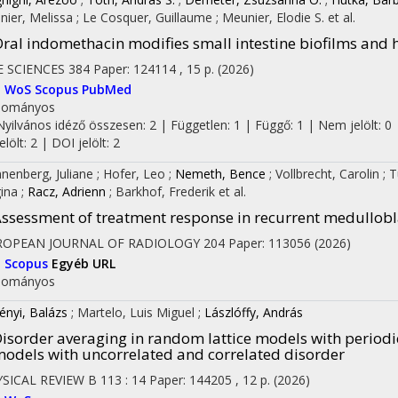
nier, Melissa
;
Le Cosquer, Guillaume
;
Meunier, Elodie S.
et al.
ral indomethacin modifies small intestine biofilms and 
E SCIENCES
384
Paper: 124114 , 15 p.
(2026)
I
WoS
Scopus
PubMed
dományos
Nyilvános idéző összesen: 2
| Független: 1 | Függő: 1 | Nem jelölt: 0 
jelölt: 2 | DOI jelölt: 2
nenberg, Juliane
;
Hofer, Leo
;
Nemeth, Bence
;
Vollbrecht, Carolin
;
T
ina
;
Racz, Adrienn
;
Barkhof, Frederik
et al.
ssessment of treatment response in recurrent medullob
ROPEAN JOURNAL OF RADIOLOGY
204
Paper: 113056
(2026)
I
Scopus
Egyéb URL
dományos
ényi, Balázs
;
Martelo, Luis Miguel
;
Lászlóffy, András
isorder averaging in random lattice models with periodi
odels with uncorrelated and correlated disorder
SICAL REVIEW B
113
:
14
Paper: 144205 , 12 p.
(2026)