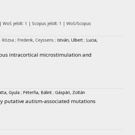
| WoS jelölt: 1 | Scopus jelölt: 1 | WoS/Scopus
, Rózsa
;
Frederik, Ceyssens
;
István, Ulbert
;
Lucia,
ous intracortical microstimulation and
tta, Gyula
;
Péterfia, Bálint
;
Gáspári, Zoltán
 putative autism‐associated mutations