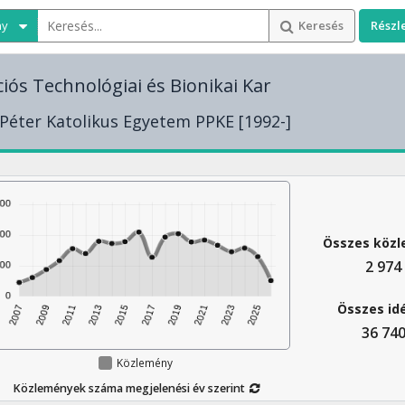
ny
Keresés
Részl
iós Technológiai és Bionikai Kar
éter Katolikus Egyetem PPKE [1992-]
Összes köz
2 974
Összes id
36 74
Közlemény
Közlemények száma megjelenési év szerint