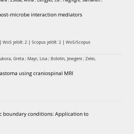
host-microbe interaction mediators
| WoS jelölt: 2 | Scopus jelölt: 2 | WoS/Scopus
ukora, Greta
;
Mayr, Lisa
;
Bolotin, Jewgeni
;
Zelei,
lastoma using craniospinal MRI
c boundary conditions: Application to