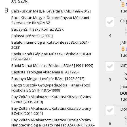
ÁNTSZDRI
B
Tu
Bács-Kiskun Megyei Levéltár BKML [1992-2012]
Bács-Kiskun Megyei Önkormányzat Múzeumi
Csi
Szervezete BKMÖMSZ
H
Bajcsy-Zsilinszky Kórház BZSK
T
4
Balassi Intézet BI [2002-]
JM
Balatoni Limnológiai Kutatóintézet BLKI [2021-
2023]
Bánki Donát Gépipari Műszaki Főiskola BDGMF
Tu
[1969-1990]
Din
Bánki Donát Műszaki Főiskola BDMF [1991-1999]
Baptista Teológiai Akadémia BTA [1995-]
S
Baranya Megyei Levéltár BAML [1992-2012]
5
Bárczi Gusztáv Gyógypedagógiai Tanárképző
Jou
Főiskola BGGYTF [1975-1999]
DO
Bay Zoltán Alkalmazott Kutatási Közalapítvány
Tu
BZAKK [2005-2010]
Bay Zoltán Alkalmazott Kutatási Közalapítvány
Dom
BZAKK [2011-2011]
C
Bay Zoltán Alkalmazott Kutatási Közalapítvány
T
6
Nanotechnológia Kutató Intézet BZAKKNKI [2006-