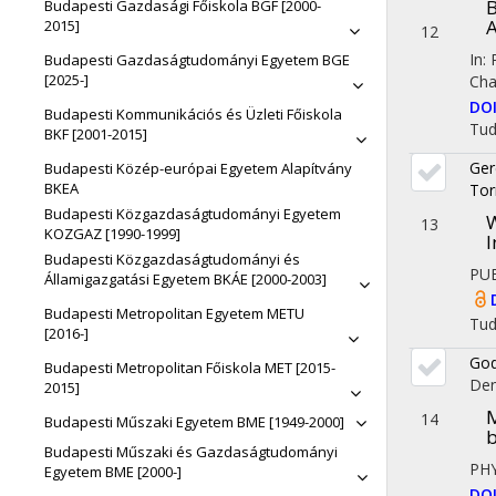
B
Budapesti Gazdasági Főiskola BGF [2000-
A
2015]
12
In:
Budapesti Gazdaságtudományi Egyetem BGE
[2025-]
Cha
DO
Budapesti Kommunikációs és Üzleti Főiskola
Tu
BKF [2001-2015]
Ger
Budapesti Közép-európai Egyetem Alapítvány
BKEA
Tor
Budapesti Közgazdaságtudományi Egyetem
W
13
KOZGAZ [1990-1999]
I
Budapesti Közgazdaságtudományi és
PU
Államigazgatási Egyetem BKÁE [2000-2003]
Budapesti Metropolitan Egyetem METU
Tu
[2016-]
God
Budapesti Metropolitan Főiskola MET [2015-
De
2015]
M
14
Budapesti Műszaki Egyetem BME [1949-2000]
Budapesti Műszaki és Gazdaságtudományi
PH
Egyetem BME [2000-]
DO