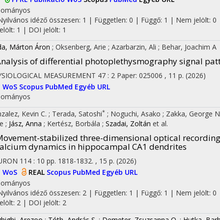
dományos
Nyilvános idéző összesen: 1
| Független: 0 | Függő: 1 | Nem jelölt: 0 
jelölt: 1 | DOI jelölt: 1
a, Márton Áron
;
Oksenberg, Arie
;
Azarbarzin, Ali
;
Behar, Joachim A
nalysis of differential photoplethysmography signal pa
YSIOLOGICAL MEASUREMENT
47
:
2
Paper: 025006 , 11 p.
(2026)
I
WoS
Scopus
PubMed
Egyéb URL
dományos
*
zalez, Kevin C.
;
Terada, Satoshi
;
Noguchi, Asako
;
Zakka, George N
ke
;
Jász, Anna
;
Kertész, Borbála
;
Szadai, Zoltán
et al.
ovement-stabilized three-dimensional optical recordin
alcium dynamics in hippocampal CA1 dendrites
URON
114
:
10
pp. 1818-1832. , 15 p.
(2026)
I
WoS
REAL
Scopus
PubMed
Egyéb URL
dományos
Nyilvános idéző összesen: 2
| Független: 1 | Függő: 1 | Nem jelölt: 0 
jelölt: 2 | DOI jelölt: 2
highi, Arezoo
;
Tóth, András S.
;
Demeter, Zsuzsanna O.
;
Hutka, Bar