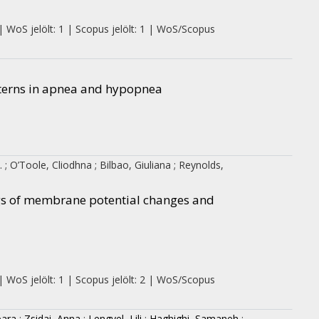
| WoS jelölt: 1 | Scopus jelölt: 1 | WoS/Scopus
tterns in apnea and hypopnea
.
;
O’Toole, Cliodhna
;
Bilbao, Giuliana
;
Reynolds,
gs of membrane potential changes and
| WoS jelölt: 1 | Scopus jelölt: 2 | WoS/Scopus
bara
;
Zsidai, Anna
;
Lengyel, Lili
;
Haghighi, Samaneh
;