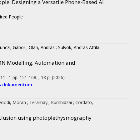
ple: Designing a Versatile Phone-Based AI
aired People
unczi, Gábor
;
Oláh, András
;
Sulyok, András Attila
;
MN Modelling, Automation and
11
:
1
pp. 151-168. , 18 p.
(2026)
es dokumentum
voodi, Moran
;
Teramayi, Rumbidzai
;
Cordato,
 occlusion using photoplethysmography