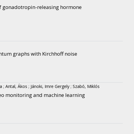
y of gonadotropin-releasing hormone
antum graphs with Kirchhoff noise
la
;
Antal, Ákos
;
Jánoki, Imre Gergely
;
Szabó, Miklós
eo monitoring and machine learning