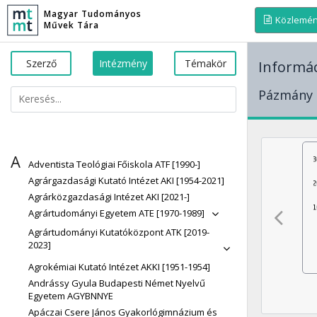
Magyar Tudományos
Közlemé
Művek Tára
Szerző
Intézmény
Témakör
Informác
Pázmány P
A
Adventista Teológiai Főiskola ATF [1990-]
Agrárgazdasági Kutató Intézet AKI [1954-2021]
Agrárközgazdasági Intézet AKI [2021-]
Agrártudományi Egyetem ATE [1970-1989]
Agrártudományi Kutatóközpont ATK [2019-
2023]
Agrokémiai Kutató Intézet AKKI [1951-1954]
Andrássy Gyula Budapesti Német Nyelvű
Egyetem AGYBNNYE
Apáczai Csere János Gyakorlógimnázium és