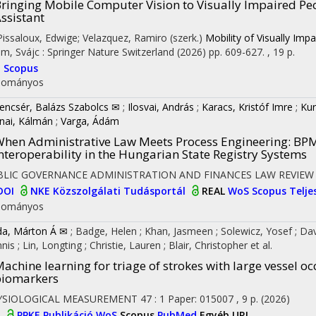
ringing Mobile Computer Vision to Visually Impaired Peo
ssistant
 Pissaloux, Edwige; Velazquez, Ramiro (szerk.)
Mobility of Visually Imp
m, Svájc :
Springer Nature Switzerland
(2026)
pp. 609-627. , 19 p.
I
Scopus
dományos
encsér, Balázs Szabolcs ✉
;
Ilosvai, András
;
Karacs, Kristóf Imre
;
Kur
nai, Kálmán
;
Varga, Ádám
hen Administrative Law Meets Process Engineering
: BP
nteroperability in the Hungarian State Registry Systems
BLIC GOVERNANCE ADMINISTRATION AND FINANCES LAW REVIEW
DOI
NKE Közszolgálati Tudásportál
REAL
WoS
Scopus
Telj
dományos
a, Márton Á ✉
;
Badge, Helen
;
Khan, Jasmeen
;
Solewicz, Yosef
;
Da
nnis
;
Lin, Longting
;
Christie, Lauren
;
Blair, Christopher
et al.
achine learning for triage of strokes with large vessel
biomarkers
YSIOLOGICAL MEASUREMENT
47
:
1
Paper: 015007 , 9 p.
(2026)
I
PPKE Publikáció
WoS
Scopus
PubMed
Egyéb URL