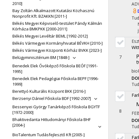
2010]
AD
Bay Zoltán Alkalmazott Kutatási Közhasznú
Nonprofit Kft. BZAKKN [2011-]
Tu
Békés Megyei Képviselő-testület Pándy Kálmán
Kórháza BMKPKK [2000-2011]
Békés Megyei Levéltár BEML [1992-2012]
Esz
Békés Vármegyei Kormányhivatal BÉVKH [2010-]
Wit
Békés Vármegyei Központi Kórház BVKK [2023-]
P
7
Belügyminisztérium BM [1848-]
t
Benedek Elek Óvóképző Főiskola BEÓF [1991-
bio
1995]
DO
Benedek Elek Pedagógiai Főiskola BEPF [1996-
1999]
Tu
Berettyó Kulturális Központ BKK [2016-]
Far
Berzsenyi Dániel Főiskola BDF [1992-2007]
M
Bessenyei György Tanárképző Főiskola BGYTF
8
[1972-2000]
FE
Bhaktivedanta Hittudományi Főiskola BHF
DO
[2004-]
Tu
BioTalentum Tudásfejlesztő Kft [2005-]
Far