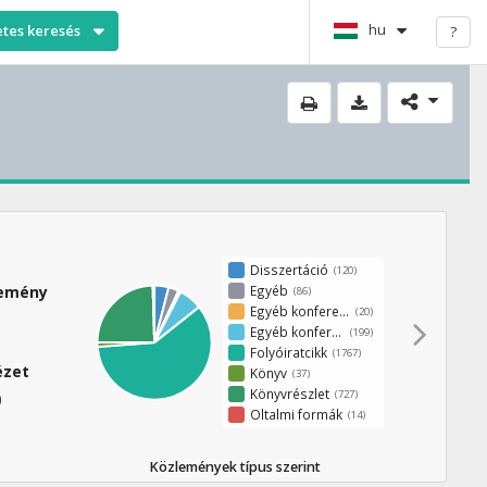
hu
etes keresés
?
Disszertáció
(120)
Egyéb
lemény
(86)
Egyéb konferenciakötet
(20)
Egyéb konferenciaközlemény
(199)
Folyóiratcikk
(1767)
ézet
Könyv
(37)
Könyvrészlet
(727)
0
Oltalmi formák
(14)
Közlemények típus szerint