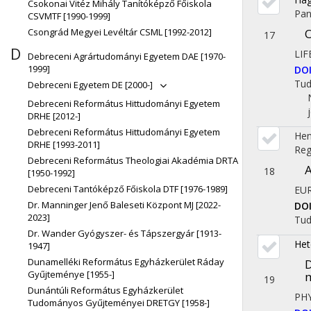
Csokonai Vitéz Mihály Tanítóképző Főiskola
Pan
CSVMTF [1990-1999]
O
Csongrád Megyei Levéltár CSML [1992-2012]
17
D
LIF
Debreceni Agrártudományi Egyetem DAE [1970-
1999]
DO
Tu
Debreceni Egyetem DE [2000-]
Debreceni Református Hittudományi Egyetem
DRHE [2012-]
Debreceni Református Hittudományi Egyetem
Hen
DRHE [1993-2011]
Reg
Debreceni Református Theologiai Akadémia DRTA
A
18
[1950-1992]
Debreceni Tantóképző Főiskola DTF [1976-1989]
EU
Dr. Manninger Jenő Baleseti Központ MJ [2022-
DO
2023]
Tu
Dr. Wander Gyógyszer- és Tápszergyár [1913-
Het
1947]
Dunamelléki Református Egyházkerület Ráday
D
Gyűjteménye [1955-]
m
19
Dunántúli Református Egyházkerület
PHY
Tudományos Gyűjteményei DRETGY [1958-]