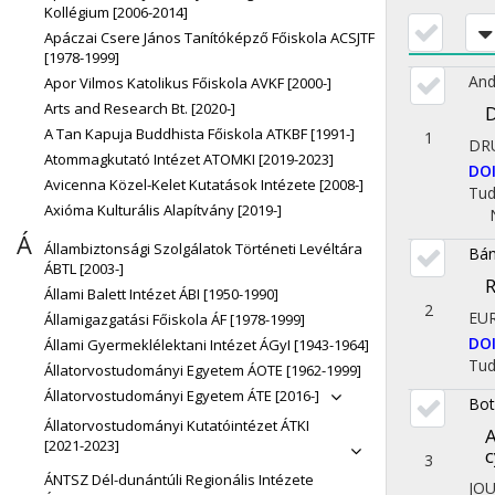
Kollégium [2006-2014]
Apáczai Csere János Tanítóképző Főiskola ACSJTF
[1978-1999]
And
Apor Vilmos Katolikus Főiskola AVKF [2000-]
Arts and Research Bt. [2020-]
D
A Tan Kapuja Buddhista Főiskola ATKBF [1991-]
1
DR
Atommagkutató Intézet ATOMKI [2019-2023]
DO
Avicenna Közel-Kelet Kutatások Intézete [2008-]
Tu
Axióma Kulturális Alapítvány [2019-]
Á
Állambiztonsági Szolgálatok Történeti Levéltára
Bán
ÁBTL [2003-]
R
Állami Balett Intézet ÁBI [1950-1990]
2
EU
Államigazgatási Főiskola ÁF [1978-1999]
DO
Állami Gyermeklélektani Intézet ÁGyI [1943-1964]
Tu
Állatorvostudományi Egyetem ÁOTE [1962-1999]
Állatorvostudományi Egyetem ÁTE [2016-]
Bot
Állatorvostudományi Kutatóintézet ÁTKI
A
[2021-2023]
c
3
ÁNTSZ Dél-dunántúli Regionális Intézete
JO