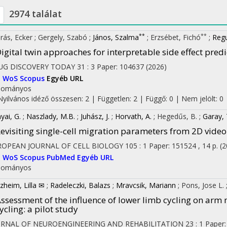
2974 találat
**
**
rás, Ecker
;
Gergely, Szabó
;
János, Szalma
;
Erzsébet, Fichó
;
Regu
igital twin approaches for interpretable side effect pred
UG DISCOVERY TODAY
31
:
3
Paper: 104637
(2026)
I
WoS
Scopus
Egyéb URL
dományos
Nyilvános idéző összesen: 2
| Független: 2 | Függő: 0 | Nem jelölt: 0 |
yai, G.
;
Naszlady, M.B.
;
Juhász, J.
;
Horvath, A.
;
Hegedűs, B.
;
Garay, 
evisiting single-cell migration parameters from 2D vid
ROPEAN JOURNAL OF CELL BIOLOGY
105
:
1
Paper: 151524 , 14 p.
(2
I
WoS
Scopus
PubMed
Egyéb URL
dományos
zheim, Lilla ✉
;
Radeleczki, Balazs
;
Mravcsik, Mariann
;
Pons, Jose L.
ssessment of the influence of lower limb cycling on arm
ycling: a pilot study
URNAL OF NEUROENGINEERING AND REHABILITATION
23
:
1
Paper: