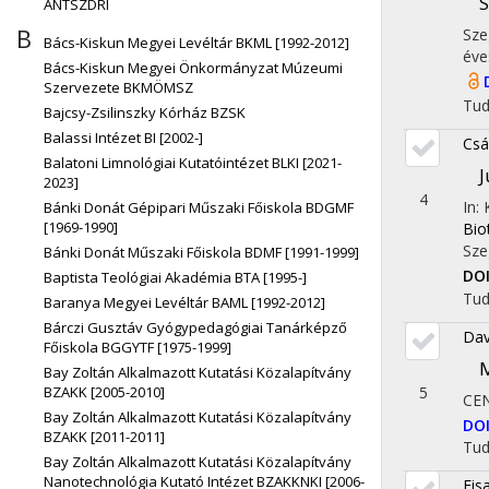
S
ÁNTSZDRI
B
Sze
Bács-Kiskun Megyei Levéltár BKML [1992-2012]
éve
Bács-Kiskun Megyei Önkormányzat Múzeumi
Szervezete BKMÖMSZ
Tu
Bajcsy-Zsilinszky Kórház BZSK
Balassi Intézet BI [2002-]
Csá
Balatoni Limnológiai Kutatóintézet BLKI [2021-
J
2023]
4
In:
Bánki Donát Gépipari Műszaki Főiskola BDGMF
[1969-1990]
Bio
Sze
Bánki Donát Műszaki Főiskola BDMF [1991-1999]
DO
Baptista Teológiai Akadémia BTA [1995-]
Tu
Baranya Megyei Levéltár BAML [1992-2012]
Bárczi Gusztáv Gyógypedagógiai Tanárképző
Dav
Főiskola BGGYTF [1975-1999]
M
Bay Zoltán Alkalmazott Kutatási Közalapítvány
BZAKK [2005-2010]
5
CE
Bay Zoltán Alkalmazott Kutatási Közalapítvány
DO
BZAKK [2011-2011]
Tu
Bay Zoltán Alkalmazott Kutatási Közalapítvány
Nanotechnológia Kutató Intézet BZAKKNKI [2006-
Eis