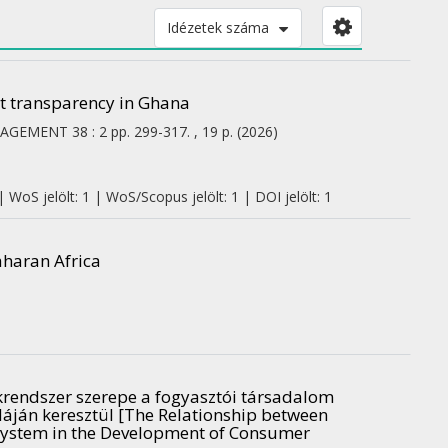
Idézetek száma
it transparency in Ghana
NAGEMENT
38
:
2
pp. 299-317. , 19 p.
(2026)
 WoS jelölt: 1 | WoS/Scopus jelölt: 1 | DOI jelölt: 1
aharan Africa
krendszer szerepe a fogyasztói társadalom
dáján keresztül [The Relationship between
 System in the Development of Consumer