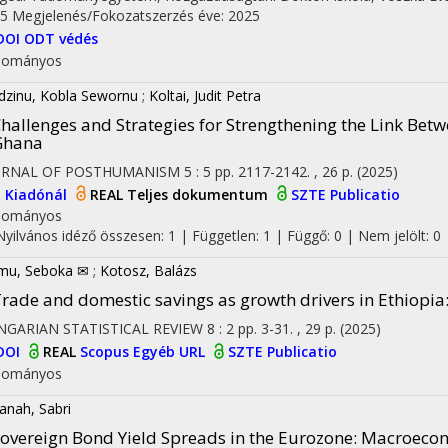
5
Megjelenés/Fokozatszerzés éve: 2025
DOI
ODT védés
dományos
dzinu, Kobla Sewornu
;
Koltai, Judit Petra
hallenges and Strategies for Strengthening the Link Betwe
Ghana
URNAL OF POSTHUMANISM
5
:
5
pp. 2117-2142. , 26 p.
(2025)
I
Kiadónál
REAL
Teljes dokumentum
SZTE Publicatio
dományos
Nyilvános idéző összesen: 1
| Független: 1 | Függő: 0 | Nem jelölt: 0 |
mu, Seboka ✉
;
Kotosz, Balázs
rade and domestic savings as growth drivers in Ethiop
NGARIAN STATISTICAL REVIEW
8
:
2
pp. 3-31. , 29 p.
(2025)
DOI
REAL
Scopus
Egyéb URL
SZTE Publicatio
dományos
panah, Sabri
overeign Bond Yield Spreads in the Eurozone: Macroecon