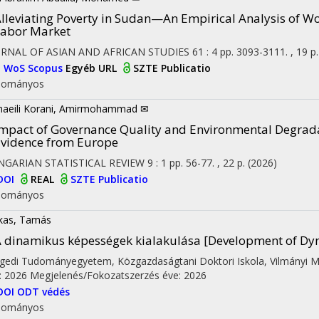
lleviating Poverty in Sudan—An Empirical Analysis of Wo
abor Market
URNAL OF ASIAN AND AFRICAN STUDIES
61
:
4
pp. 3093-3111. , 19 p
I
WoS
Scopus
Egyéb URL
SZTE Publicatio
dományos
aeili Korani, Amirmohammad ✉
mpact of Governance Quality and Environmental Degrad
vidence from Europe
NGARIAN STATISTICAL REVIEW
9
:
1
pp. 56-77. , 22 p.
(2026)
DOI
REAL
SZTE Publicatio
dományos
kas, Tamás
 dinamikus képességek kialakulása [Development of Dyn
gedi Tudományegyetem
,
Közgazdaságtani Doktori Iskola,
Vilmányi 
: 2026
Megjelenés/Fokozatszerzés éve: 2026
DOI
ODT védés
dományos