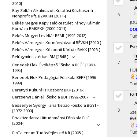
2010]
A
Bay Zoltán Alkalmazott Kutatási Közhasznú
L
6
Nonprofit Kft. BZAKKN [2011-]
JO
Békés Megyei Képviselő-testület Pándy Kálmán
Kórháza BMKPKK [2000-2011]
DO
Békés Megyei Levéltár BEML [1992-2012]
Tu
Békés Vármegyei Kormányhivatal BÉVKH [2010-]
Esm
Békés Vármegyei Központi Kórház BVKK [2023-]
I
Belügyminisztérium BM [1848-]
E
7
Benedek Elek Óvóképző Főiskola BEÓF [1991-
HU
1995]
Benedek Elek Pedagógiai Főiskola BEPF [1996-
1999]
Tu
Berettyó Kulturális Központ BKK [2016-]
Far
Berzsenyi Dániel Főiskola BDF [1992-2007]
A
Bessenyei György Tanárképző Főiskola BGYTF
8
[1972-2000]
Sze
Bhaktivedanta Hittudományi Főiskola BHF
éve
[2004-]
Tu
BioTalentum Tudásfejlesztő Kft [2005-]