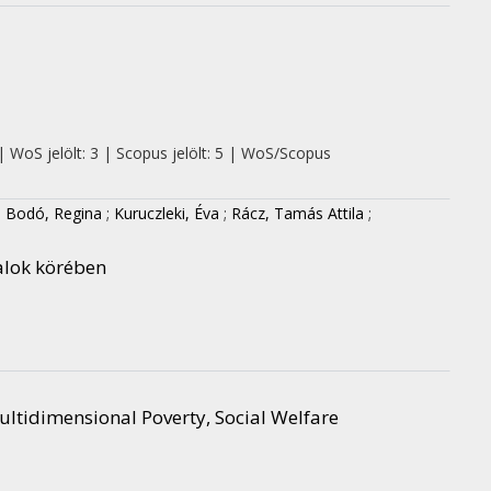
| WoS jelölt: 3 | Scopus jelölt: 5 | WoS/Scopus
;
Bodó, Regina
;
Kuruczleki, Éva
;
Rácz, Tamás Attila
;
talok körében
ultidimensional Poverty, Social Welfare