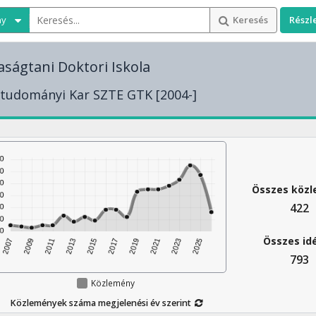
ny
Keresés
Részl
ságtani Doktori Iskola
tudományi Kar SZTE GTK [2004-]
Összes köz
422
Összes id
793
Közlemény
Közlemények száma megjelenési év szerint