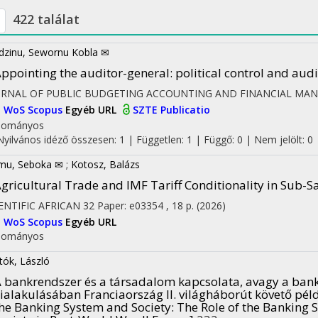
422 találat
dzinu, Sewornu Kobla ✉
ppointing the auditor-general: political control and aud
URNAL OF PUBLIC BUDGETING ACCOUNTING AND FINANCIAL MA
I
WoS
Scopus
Egyéb URL
SZTE Publicatio
dományos
Nyilvános idéző összesen: 1
| Független: 1 | Függő: 0 | Nem jelölt: 0 |
mu, Seboka ✉
;
Kotosz, Balázs
gricultural Trade and IMF Tariff Conditionality in Sub-S
ENTIFIC AFRICAN
32
Paper: e03354 , 18 p.
(2026)
I
WoS
Scopus
Egyéb URL
dományos
tók, László
 bankrendszer és a társadalom kapcsolata, avagy a ban
ialakulásában Franciaország II. világháborút követő pél
he Banking System and Society: The Role of the Banking