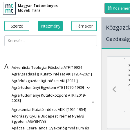
Magyar Tudományos
Közlemé
Művek Tára
Szerző
Intézmény
Témakör
Közgazda
Gazdaság
A
Adventista Teológiai Főiskola ATF [1990-]
Agrárgazdasági Kutató Intézet AKI [1954-2021]
Agrárközgazdasági Intézet AKI [2021-]
Agrártudományi Egyetem ATE [1970-1989]
Agrártudományi Kutatóközpont ATK [2019-
2023]
Agrokémiai Kutató Intézet AKKI [1951-1954]
Andrássy Gyula Budapesti Német Nyelvű
Egyetem AGYBNNYE
Apáczai Csere János Gyakorlógimnázium és