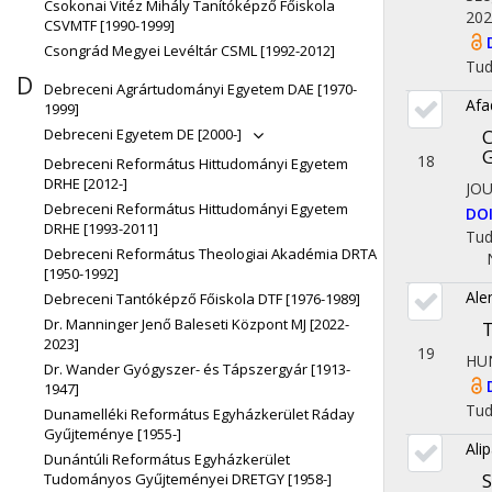
Csokonai Vitéz Mihály Tanítóképző Főiskola
202
CSVMTF [1990-1999]
Csongrád Megyei Levéltár CSML [1992-2012]
Tu
D
Debreceni Agrártudományi Egyetem DAE [1970-
Afa
1999]
C
Debreceni Egyetem DE [2000-]
18
Debreceni Református Hittudományi Egyetem
DRHE [2012-]
JO
Debreceni Református Hittudományi Egyetem
DO
DRHE [1993-2011]
Tu
Debreceni Református Theologiai Akadémia DRTA
[1950-1992]
Ale
Debreceni Tantóképző Főiskola DTF [1976-1989]
Dr. Manninger Jenő Baleseti Központ MJ [2022-
T
2023]
19
HU
Dr. Wander Gyógyszer- és Tápszergyár [1913-
1947]
Tu
Dunamelléki Református Egyházkerület Ráday
Gyűjteménye [1955-]
Ali
Dunántúli Református Egyházkerület
S
Tudományos Gyűjteményei DRETGY [1958-]