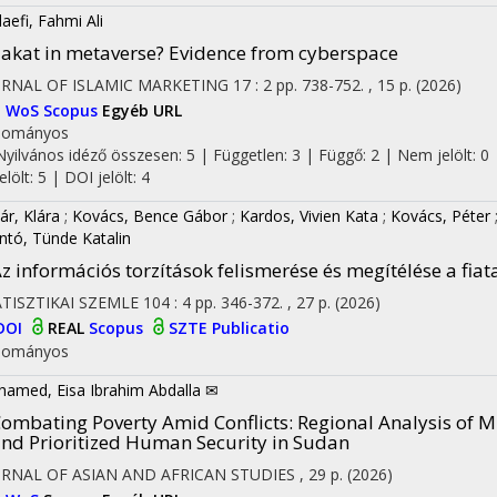
aefi, Fahmi Ali
akat in metaverse? Evidence from cyberspace
URNAL OF ISLAMIC MARKETING
17
:
2
pp. 738-752. , 15 p.
(2026)
I
WoS
Scopus
Egyéb URL
dományos
Nyilvános idéző összesen: 5
| Független: 3 | Függő: 2 | Nem jelölt: 0 
jelölt: 5 | DOI jelölt: 4
ár, Klára
;
Kovács, Bence Gábor
;
Kardos, Vivien Kata
;
Kovács, Péter
on
ntó, Tünde Katalin
z információs torzítások felismerése és megítélése a fia
TISZTIKAI SZEMLE
104
:
4
pp. 346-372. , 27 p.
(2026)
DOI
REAL
Scopus
SZTE Publicatio
dományos
amed, Eisa Ibrahim Abdalla ✉
ombating Poverty Amid Conflicts: Regional Analysis of M
nd Prioritized Human Security in Sudan
URNAL OF ASIAN AND AFRICAN STUDIES
, 29 p.
(2026)