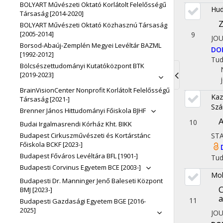
BOLYART Művészeti Oktató Korlátolt Felelősségű
Hud
Társaság [2014-2020]
Z
BOLYART Művészeti Oktató Közhasznú Társaság
[2005-2014]
9
JO
Borsod-Abaúj-Zemplén Megyei Levéltár BAZML
DO
[1992-2012]
Tu
Bölcsészettudományi Kutatóközpont BTK
[2019-2023]
Toggle
BrainVisionCenter Nonprofit Korlátolt Felelősségű
Kaz
Társaság [2021-]
navigati
Szá
Brenner János Hittudományi Főiskola BJHF
A
10
Budai Irgalmasrendi Kórház Kht. BIKK
STA
Budapest Cirkuszművészeti és Kortárstánc
Főiskola BCKF [2023-]
Budapest Főváros Levéltára BFL [1901-]
Tu
Budapesti Corvinus Egyetem BCE [2003-]
Moh
Budapesti Dr. Manninger Jenő Baleseti Központ
C
BMJ [2023-]
a
11
Budapesti Gazdasági Egyetem BGE [2016-
2025]
JO