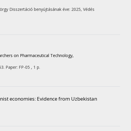
yörgy
Disszertáció benyújtásának éve: 2025,
Védés
archers on Pharmaceutical Technology,
63. Paper: FP-05 , 1 p.
nist economies
: Evidence from Uzbekistan