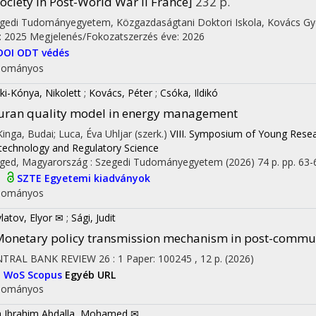
ociety in Post-World War II France]
232 p.
gedi Tudományegyetem
,
Közgazdaságtani Doktori Iskola,
Kovács G
: 2025
Megjelenés/Fokozatszerzés éve: 2026
DOI
ODT védés
dományos
ki-Kónya, Nikolett
;
Kovács, Péter
;
Csóka, Ildikó
uran quality model in energy management
 Kinga, Budai; Luca, Éva Uhljar (szerk.)
VIII. Symposium of Young Rese
technology and Regulatory Science
ged, Magyarország :
Szegedi Tudományegyetem
(2026)
74 p.
pp. 63-
I
SZTE Egyetemi kiadványok
dományos
latov, Elyor ✉
;
Sági, Judit
onetary policy transmission mechanism in post-commu
NTRAL BANK REVIEW
26
:
1
Paper: 100245 , 12 p.
(2026)
I
WoS
Scopus
Egyéb URL
dományos
a Ibrahim Abdalla, Mohamed ✉