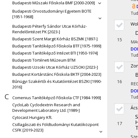
Budapesti Műszaki Főiskola BMF [2000-2009]
Budapesti Orvostudományi Egyetem BOTE
Tu
[1951-1968]
Wol
Budapesti Péterfy Sándor Utcai Kórház-
Rendelőintézet PK [2023-]
D
Budapesti Szent Margit Kórház BSZMK [1897-]
15
MA
Budapesti Tanítóképző Főiskola BTF [1975-1999]
DO
Budapesti Tanítóképző Intézet BTI [1950-1974]
Tu
Budapesti Történeti Múzeum BTM
Zom
Budapesti Uzsoki Utcai Kórház UZSOKI [2023-]
B
Budapest Kortárstánc Főiskola BKTF [2004-2023]
16
Bűnügyi Szakértői és Kutatóintézet BSZKI [1990-
REG
2016]
DO
C
Tu
Comenius Tanítóképző Főiskola CTF [1984-1999]
CycloLab Cyclodextrin Research and
Ács
Development Laboratory Ltd. [1989-]
S
Cytocast Hungary Kft.
H
17
Csillagászati és Földtudományi Kutatóközpont
T
CSFK [2019-2023]
Sze