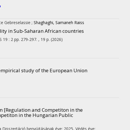
o
fte Gebreselassie
;
Shaghaghi, Samaneh Raiss
lity in Sub-Saharan African countries
S
19
:
2
pp. 279-297. , 19 p.
(2026)
empirical study of the European Union
n [Regulation and Competiton in the
petiton in the Hungarian Public
va
Disszertáció benyújtásának éve: 2025,
Védés éve: