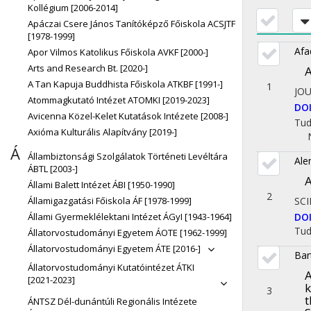
Kollégium [2006-2014]
Apáczai Csere János Tanítóképző Főiskola ACSJTF
[1978-1999]
Afa
Apor Vilmos Katolikus Főiskola AVKF [2000-]
Arts and Research Bt. [2020-]
A
A Tan Kapuja Buddhista Főiskola ATKBF [1991-]
1
JO
Atommagkutató Intézet ATOMKI [2019-2023]
DO
Avicenna Közel-Kelet Kutatások Intézete [2008-]
Tu
Axióma Kulturális Alapítvány [2019-]
Á
Állambiztonsági Szolgálatok Történeti Levéltára
Ale
ÁBTL [2003-]
A
Állami Balett Intézet ÁBI [1950-1990]
2
SCI
Államigazgatási Főiskola ÁF [1978-1999]
DO
Állami Gyermeklélektani Intézet ÁGyI [1943-1964]
Tu
Állatorvostudományi Egyetem ÁOTE [1962-1999]
Állatorvostudományi Egyetem ÁTE [2016-]
Bar
Állatorvostudományi Kutatóintézet ÁTKI
A
[2021-2023]
k
3
t
ÁNTSZ Dél-dunántúli Regionális Intézete