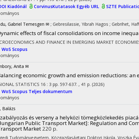
DOI
Kiadónál
CorvinusKutatasok
Egyéb URL
SZTE Publicati
dományos
du, Gabriel Temesgen ✉
;
Gebresilassie, Yibrah Hagos
;
Gebrihet, Ha
ynamic effects of fiscal consolidations on income inequa
CROECONOMICS AND FINANCE IN EMERGING MARKET ECONOMIE
I
WoS
Scopus
dományos
bory, Anita ✉
alancing economic growth and emission reductions: an 
IONAL STATISTICS
16
:
3
pp. 597-637. , 41 p.
(2026)
I
WoS
Scopus
Teljes dokumentum
dományos
, Balázs
zabályozás és verseny a helyközi tömegközlekedés piacá
ungarian Public Transport Market]
: Regulation and Com
ransport Market
220 p.
gedi Tudományegyetem
,
Közgazdaságtani Doktori Iskola,
Voszka É