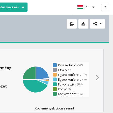
hu
etes keresés
?
Disszertáció
(100)
lemény
Egyéb
(8)
Egyéb konferenciakötet
(7)
Egyéb konferenciaközlemény
(19)
Folyóiratcikk
(182)
ézet
Könyv
(2)
Könyvrészlet
(104)
Közlemények típus szerint