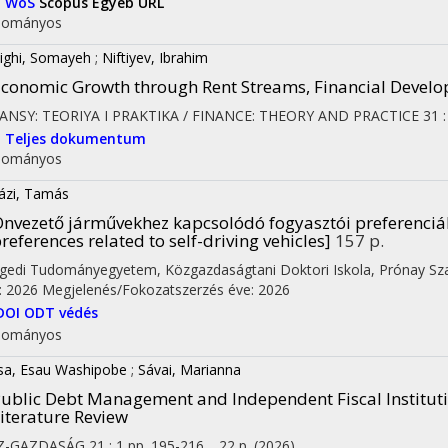
I
WoS
Scopus
Egyéb URL
dományos
ighi, Somayeh
;
Niftiyev, Ibrahim
conomic Growth through Rent Streams, Financial Develop
ANSY: TEORIYA I PRAKTIKA / FINANCE: THEORY AND PRACTICE
31
I
Teljes dokumentum
dományos
ázi, Tamás
nvezető járművekhez kapcsolódó fogyasztói preferenciá
references related to self-driving vehicles]
157 p.
gedi Tudományegyetem
,
Közgazdaságtani Doktori Iskola,
Prónay Sz
: 2026
Megjelenés/Fokozatszerzés éve: 2026
DOI
ODT védés
dományos
a, Esau Washipobe
;
Sávai, Marianna
ublic Debt Management and Independent Fiscal Instituti
iterature Review
Z-GAZDASÁG
21
:
1
pp. 195-216. , 22 p.
(2026)