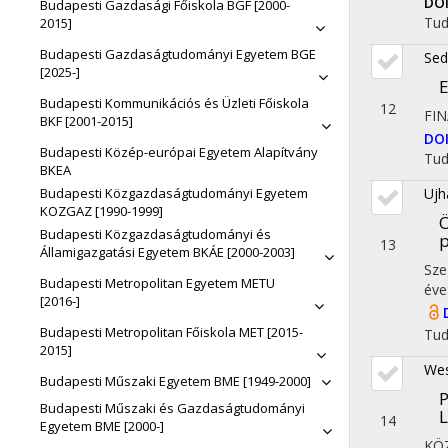
DO
Budapesti Gazdasági Főiskola BGF [2000-
Tu
2015]
Budapesti Gazdaságtudományi Egyetem BGE
Sed
[2025-]
E
Budapesti Kommunikációs és Üzleti Főiskola
12
FIN
BKF [2001-2015]
DO
Budapesti Közép-európai Egyetem Alapítvány
Tu
BKEA
Budapesti Közgazdaságtudományi Egyetem
Ujh
KOZGAZ [1990-1999]
Ö
Budapesti Közgazdaságtudományi és
p
13
Államigazgatási Egyetem BKÁE [2000-2003]
Sze
Budapesti Metropolitan Egyetem METU
éve
[2016-]
Budapesti Metropolitan Főiskola MET [2015-
Tu
2015]
Wes
Budapesti Műszaki Egyetem BME [1949-2000]
P
Budapesti Műszaki és Gazdaságtudományi
L
14
Egyetem BME [2000-]
KÖ