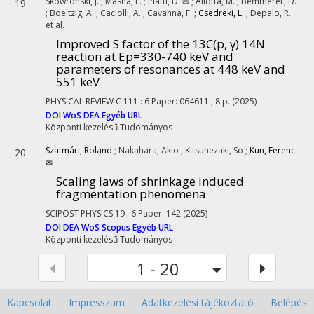
Skowronski, J.
;
Masha, E.
;
Piatti, D. ✉
;
Aliotta, M.
;
Bemmerer, D.
19
;
Boeltzig, A.
;
Caciolli, A.
;
Cavanna, F.
;
Csedreki, L.
;
Depalo, R.
et al.
Improved S factor of the 13C(p, γ) 14N
reaction at Ep=330-740 keV and
parameters of resonances at 448 keV and
551 keV
PHYSICAL REVIEW C
111
:
6
Paper: 064611 , 8 p.
(2025)
DOI
WoS
DEA
Egyéb URL
Központi kezelésű
Tudományos
Szatmári, Roland
;
Nakahara, Akio
;
Kitsunezaki, So
;
Kun, Ferenc
20
✉
Scaling laws of shrinkage induced
fragmentation phenomena
SCIPOST PHYSICS
19
:
6
Paper: 142
(2025)
DOI
DEA
WoS
Scopus
Egyéb URL
Központi kezelésű
Tudományos
1 - 20
Kapcsolat
Impresszum
Adatkezelési tájékoztató
Belépés