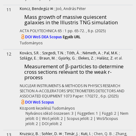
Koncz, Bendegúz ✉
;
Joó, András Péter
11
Mass growth of massive quiescent
galaxies in the Illustris TNG simulation
ACTA POLYTECHNICA
65
:
1
pp. 65-72. , 8 p.
(2025)
DOI
WoS
DEA
Scopus
Egyéb URL
Tudományos
Kovács, S.R.
;
Szegedi, T.N.
;
Tóth, Á.
;
Németh, A.
;
Pal, M.K.
;
12
Szilágyi, E.
;
Braun, M.
;
Gyürky, G.
;
Elekes, Z.
;
Halász, Z.
et al.
Measurement of β-particles to determine
cross sections relevant to the weak r-
process
NUCLEAR INSTRUMENTS & METHODS IN PHYSICS RESEARCH
SECTION A-ACCELERATORS SPECTROMETERS DETECTORS AND
ASSOCIATED EQUIPMENT
1073
Paper: 170272 , 6 p.
(2025)
DOI
WoS
Scopus
Központi kezelésű
Tudományos
Nyilvános idéző összesen: 3
| Független: 1 | Függő: 2 | Nem
jelölt: 0 | WoS jelölt: 2 | Scopus jelölt: 2 | WoS/Scopus
jelölt: 2 | DOI jelölt: 2
Kruzsicz, B.
;
Sohler, D. ✉
;
Timár, J.
;
Kuti, I.
;
Chen, Q. B.
;
Zhang,
13