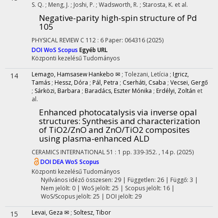
S. Q.
;
Meng, J.
;
Joshi, P.
;
Wadsworth, R.
;
Starosta, K.
et al.
Negative-parity high-spin structure of Pd
105
PHYSICAL REVIEW C
112
:
6
Paper: 064316
(2025)
DOI
WoS
Scopus
Egyéb URL
Központi kezelésű
Tudományos
Lemago, Hamsasew Hankebo ✉
;
Tolezani, Letícia
;
Igricz,
14
Tamás
;
Hessz, Dóra
;
Pál, Petra
;
Cserháti, Csaba
;
Vecsei, Gergő
;
Sárközi, Barbara
;
Baradács, Eszter Mónika
;
Erdélyi, Zoltán
et
al.
Enhanced photocatalysis via inverse opal
structures: Synthesis and characterization
of TiO2/ZnO and ZnO/TiO2 composites
using plasma-enhanced ALD
CERAMICS INTERNATIONAL
51
:
1
pp. 339-352. , 14 p.
(2025)
DOI
DEA
WoS
Scopus
Központi kezelésű
Tudományos
Nyilvános idéző összesen: 29
| Független: 26 | Függő: 3 |
Nem jelölt: 0 | WoS jelölt: 25 | Scopus jelölt: 16 |
WoS/Scopus jelölt: 25 | DOI jelölt: 29
Levai, Geza ✉
;
Soltesz, Tibor
15