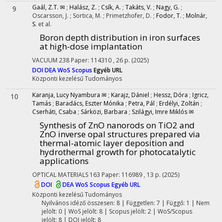
Gaál, Z.T. ✉
;
Halász, Z.
;
Csík, A.
;
Takáts, V.
;
Nagy, G.
;
9
Oscarsson, J.
;
Sortica, M.
;
Primetzhofer, D.
;
Fodor, T.
;
Molnár,
S.
et al.
Boron depth distribution in iron surfaces
at high-dose implantation
VACUUM
238
Paper: 114310 , 26 p.
(2025)
DOI
DEA
WoS
Scopus
Egyéb URL
Központi kezelésű
Tudományos
Karanja, Lucy Nyambura ✉
;
Karajz, Dániel
;
Hessz, Dóra
;
Igricz,
10
Tamás
;
Baradács, Eszter Mónika
;
Petra, Pál
;
Erdélyi, Zoltán
;
Cserháti, Csaba
;
Sárközi, Barbara
;
Szilágyi, Imre Miklós ✉
Synthesis of ZnO nanorods on TiO2 and
ZnO inverse opal structures prepared via
thermal-atomic layer deposition and
hydrothermal growth for photocatalytic
applications
OPTICAL MATERIALS
163
Paper: 116989 , 13 p.
(2025)
DOI
DEA
WoS
Scopus
Egyéb URL
Központi kezelésű
Tudományos
Nyilvános idéző összesen: 8
| Független: 7 | Függő: 1 | Nem
jelölt: 0 | WoS jelölt: 8 | Scopus jelölt: 2 | WoS/Scopus
jelölt: 8 | DOI jelölt: 8