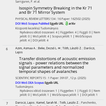
Sarriguren, P.
et al.
Isospin Symmetry Breaking in the Kr 71
and Br 71 Mirror System
PHYSICAL REVIEW LETTERS
134
:
16
Paper: 162502
(2025)
DOI
WoS
Scopus
PubMed
Egyéb URL
arXiv
Központi kezelésű
Tudományos
Nyilvános idéző összesen: 4
| Független: 4 | Függő: 0 | Nem
jelölt: 0 | WoS jelölt: 4 | Scopus jelölt: 1 | WoS/Scopus
jelölt: 4 | DOI jelölt: 4
Azim, Asmaa A.
;
Beke, Dezső L. ✉
;
Tóth, László Z.
;
Daróczi,
6
Lajos
Transfer distortions of acoustic emission
signals - power relations between the
signal parameters and normalized
temporal shapes of avalanches
SCIENTIFIC REPORTS
15
:
1
Paper: 39107 , 12 p.
(2025)
DOI
WoS
DEA
Scopus
Egyéb URL
Tudományos
Nyilvános idéző összesen: 1
| Független: 1 | Függő: 0 | Nem
jelölt: 0 | WoS jelölt: 1 | WoS/Scopus jelölt: 1 | DOI jelölt: 1
Daroczi, Lajos
;
Kamel, Sarah M.
;
Toth, Laszlo Z.
;
Panchenko,
7