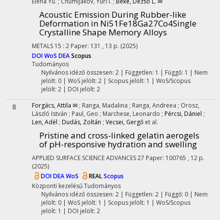
Elena Yu.
;
Chumljakov, Yuri I.
;
Beke, Dezso L. ✉
Acoustic Emission During Rubber-like
Deformation in Ni51Fe18Ga27Co4Single
Crystalline Shape Memory Alloys
METALS
15
:
2
Paper: 131 , 13 p.
(2025)
DOI
WoS
DEA
Scopus
Tudományos
Nyilvános idéző összesen: 2
| Független: 1 | Függő: 1 | Nem
jelölt: 0 | WoS jelölt: 2 | Scopus jelölt: 1 | WoS/Scopus
jelölt: 2 | DOI jelölt: 2
Forgács, Attila ✉
;
Ranga, Madalina
;
Ranga, Andreea
;
Orosz,
8
László István
;
Paul, Geo
;
Marchese, Leonardo
;
Pércsi, Dániel
;
Len, Adél
;
Dudás, Zoltán
;
Vecsei, Gergő
et al.
Pristine and cross-linked gelatin aerogels
of pH-responsive hydration and swelling
APPLIED SURFACE SCIENCE ADVANCES
27
Paper: 100765 , 12 p.
(2025)
DOI
DEA
WoS
REAL
Scopus
Központi kezelésű
Tudományos
Nyilvános idéző összesen: 2
| Független: 2 | Függő: 0 | Nem
jelölt: 0 | WoS jelölt: 1 | Scopus jelölt: 1 | WoS/Scopus
jelölt: 1 | DOI jelölt: 2