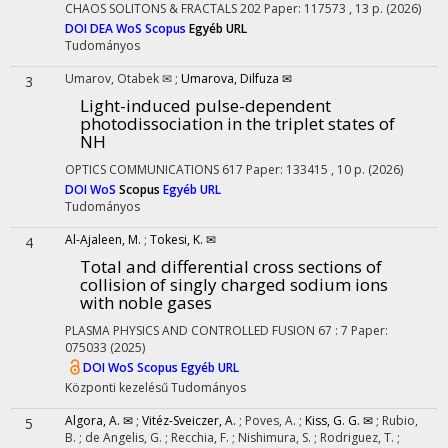
CHAOS SOLITONS & FRACTALS
202
Paper: 117573 , 13 p.
(2026)
DOI
DEA
WoS
Scopus
Egyéb URL
Tudományos
Umarov, Otabek ✉
;
Umarova, Dilfuza ✉
3
Light-induced pulse-dependent
photodissociation in the triplet states of
NH
OPTICS COMMUNICATIONS
617
Paper: 133415 , 10 p.
(2026)
DOI
WoS
Scopus
Egyéb URL
Tudományos
Al-Ajaleen, M.
;
Tokesi, K. ✉
4
Total and differential cross sections of
collision of singly charged sodium ions
with noble gases
PLASMA PHYSICS AND CONTROLLED FUSION
67
:
7
Paper:
075033
(2025)
DOI
WoS
Scopus
Egyéb URL
Központi kezelésű
Tudományos
Algora, A. ✉
;
Vitéz-Sveiczer, A.
;
Poves, A.
;
Kiss, G. G. ✉
;
Rubio,
5
B.
;
de Angelis, G.
;
Recchia, F.
;
Nishimura, S.
;
Rodriguez, T.
;