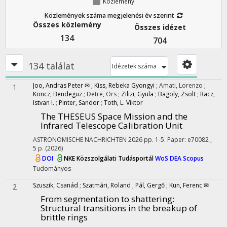
Közlemény
Közlemények száma megjelenési év szerint
Összes közlemény
Összes idézet
134
704
134 találat
Idézetek száma
Joo, Andras Peter ✉
;
Kiss, Rebeka Gyongyi
;
Amati, Lorenzo
;
1
Koncz, Bendeguz
;
Detre, Ors
;
Zilizi, Gyula
;
Bagoly, Zsolt
;
Racz,
Istvan I.
;
Pinter, Sandor
;
Toth, L. Viktor
The THESEUS Space Mission and the
Infrared Telescope Calibration Unit
ASTRONOMISCHE NACHRICHTEN
2026
pp. 1-5. Paper: e70082 ,
5 p.
(2026)
DOI
NKE Közszolgálati Tudásportál
WoS
DEA
Scopus
Tudományos
Szuszik, Csanád
;
Szatmári, Roland
;
Pál, Gergő
;
Kun, Ferenc ✉
2
From segmentation to shattering:
Structural transitions in the breakup of
brittle rings