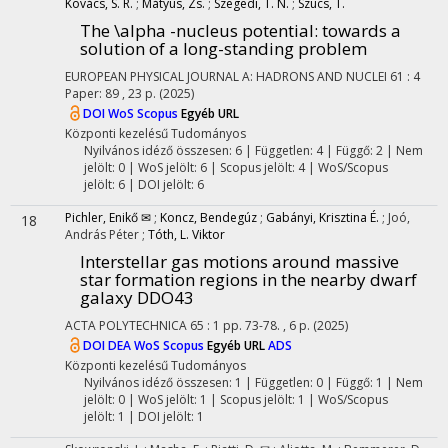
Kovács, S. R.
;
Mátyus, Zs.
;
Szegedi, T. N.
;
Szücs, T.
The \alpha -nucleus potential: towards a
solution of a long-standing problem
EUROPEAN PHYSICAL JOURNAL A: HADRONS AND NUCLEI
61
:
4
Paper: 89 , 23 p.
(2025)
DOI
WoS
Scopus
Egyéb URL
Központi kezelésű
Tudományos
Nyilvános idéző összesen: 6
| Független: 4 | Függő: 2 | Nem
jelölt: 0 | WoS jelölt: 6 | Scopus jelölt: 4 | WoS/Scopus
jelölt: 6 | DOI jelölt: 6
Pichler, Enikő ✉
;
Koncz, Bendegúz
;
Gabányi, Krisztina É.
;
Joó,
18
András Péter
;
Tóth, L. Viktor
Interstellar gas motions around massive
star formation regions in the nearby dwarf
galaxy DDO43
ACTA POLYTECHNICA
65
:
1
pp. 73-78. , 6 p.
(2025)
DOI
DEA
WoS
Scopus
Egyéb URL
ADS
Központi kezelésű
Tudományos
Nyilvános idéző összesen: 1
| Független: 0 | Függő: 1 | Nem
jelölt: 0 | WoS jelölt: 1 | Scopus jelölt: 1 | WoS/Scopus
jelölt: 1 | DOI jelölt: 1