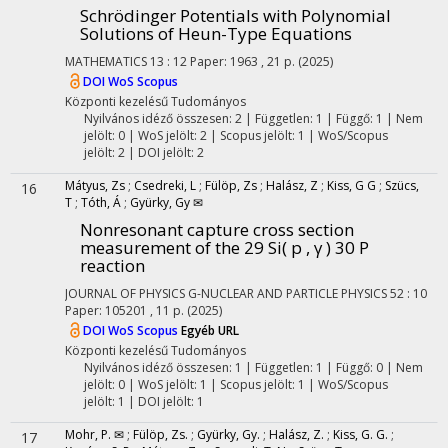
Schrödinger Potentials with Polynomial
Solutions of Heun-Type Equations
MATHEMATICS
13
:
12
Paper: 1963 , 21 p.
(2025)
DOI
WoS
Scopus
Központi kezelésű
Tudományos
Nyilvános idéző összesen: 2
| Független: 1 | Függő: 1 | Nem
jelölt: 0 | WoS jelölt: 2 | Scopus jelölt: 1 | WoS/Scopus
jelölt: 2 | DOI jelölt: 2
Mátyus, Zs
;
Csedreki, L
;
Fülöp, Zs
;
Halász, Z
;
Kiss, G G
;
Szücs,
16
T
;
Tóth, Á
;
Gyürky, Gy ✉
Nonresonant capture cross section
measurement of the 29 Si( p , γ ) 30 P
reaction
JOURNAL OF PHYSICS G-NUCLEAR AND PARTICLE PHYSICS
52
:
10
Paper: 105201 , 11 p.
(2025)
DOI
WoS
Scopus
Egyéb URL
Központi kezelésű
Tudományos
Nyilvános idéző összesen: 1
| Független: 1 | Függő: 0 | Nem
jelölt: 0 | WoS jelölt: 1 | Scopus jelölt: 1 | WoS/Scopus
jelölt: 1 | DOI jelölt: 1
Mohr, P. ✉
;
Fülöp, Zs.
;
Gyürky, Gy.
;
Halász, Z.
;
Kiss, G. G.
;
17