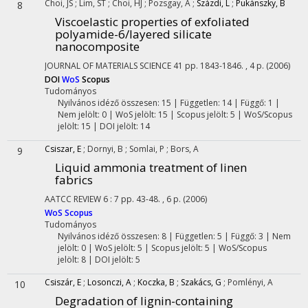
Choi, JS
;
Lim, ST
;
Choi, HJ
;
Pozsgay, A
;
Százdi, L
;
Pukánszky, B
8
Viscoelastic properties of exfoliated
polyamide-6/layered silicate
nanocomposite
JOURNAL OF MATERIALS SCIENCE
41
pp. 1843-1846. , 4 p.
(2006)
DOI
WoS
Scopus
Tudományos
Nyilvános idéző összesen: 15
| Független: 14 | Függő: 1 |
Nem jelölt: 0 | WoS jelölt: 15 | Scopus jelölt: 5 | WoS/Scopus
jelölt: 15 | DOI jelölt: 14
Csiszar, E
;
Dornyi, B
;
Somlai, P
;
Bors, A
9
Liquid ammonia treatment of linen
fabrics
AATCC REVIEW
6
:
7
pp. 43-48. , 6 p.
(2006)
WoS
Scopus
Tudományos
Nyilvános idéző összesen: 8
| Független: 5 | Függő: 3 | Nem
jelölt: 0 | WoS jelölt: 5 | Scopus jelölt: 5 | WoS/Scopus
jelölt: 8 | DOI jelölt: 5
Csiszár, E
;
Losonczi, A
;
Koczka, B
;
Szakács, G
;
Pomlényi, A
10
Degradation of lignin-containing