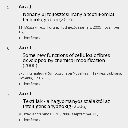
Borsa, J
5
Néhány új fejlesztési irány a textilkémiai
technológiában
(2006)
11. Műszaki Textil Fórum, Hódmezővásárhely, 2006. november
16.
,
Tudományos
Borsa, J
6
Some new functions of cellulosic fibres
developed by chemical modification
(2006)
37th International Symposium on Novelties in Textiles, Ljubljana,
Slovenia, June 2006
,
Tudományos
Borsa, J
7
Textíliák - a hagyományos szálaktól az
intelligens anyagokig
(2006)
Műszaki Konferencia, BME, 2006. szeptember 28.
,
Tudományos