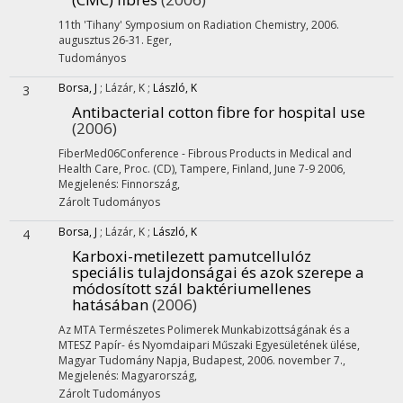
11th 'Tihany' Symposium on Radiation Chemistry, 2006.
augusztus 26-31. Eger
,
Tudományos
Borsa, J
;
Lázár, K
;
László, K
3
Antibacterial cotton fibre for hospital use
(2006)
FiberMed06Conference - Fibrous Products in Medical and
Health Care, Proc. (CD), Tampere, Finland, June 7-9 2006
,
Megjelenés: Finnország,
Zárolt
Tudományos
Borsa, J
;
Lázár, K
;
László, K
4
Karboxi-metilezett pamutcellulóz
speciális tulajdonságai és azok szerepe a
módosított szál baktériumellenes
hatásában
(2006)
Az MTA Természetes Polimerek Munkabizottságának és a
MTESZ Papír- és Nyomdaipari Műszaki Egyesületének ülése,
Magyar Tudomány Napja, Budapest
,
2006. november 7.
,
Megjelenés: Magyarország,
Zárolt
Tudományos