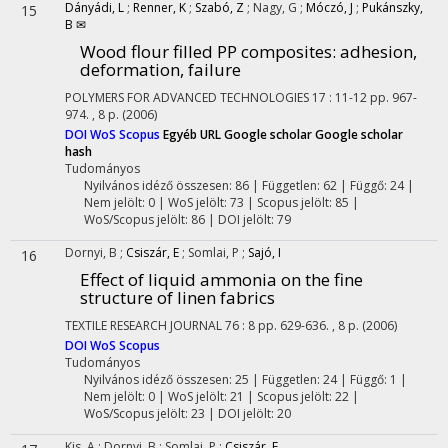
Dányádi, L
;
Renner, K
;
Szabó, Z
;
Nagy, G
;
Móczó, J
;
Pukánszky,
15
B ✉
Wood flour filled PP composites: adhesion,
deformation, failure
POLYMERS FOR ADVANCED TECHNOLOGIES
17
:
11-12
pp. 967-
974. , 8 p.
(2006)
DOI
WoS
Scopus
Egyéb URL
Google scholar
Google scholar
hash
Tudományos
Nyilvános idéző összesen: 86
| Független: 62 | Függő: 24 |
Nem jelölt: 0 | WoS jelölt: 73 | Scopus jelölt: 85 |
WoS/Scopus jelölt: 86 | DOI jelölt: 79
Dornyi, B
;
Csiszár, E
;
Somlai, P
;
Sajó, I
16
Effect of liquid ammonia on the fine
structure of linen fabrics
TEXTILE RESEARCH JOURNAL
76
:
8
pp. 629-636. , 8 p.
(2006)
DOI
WoS
Scopus
Tudományos
Nyilvános idéző összesen: 25
| Független: 24 | Függő: 1 |
Nem jelölt: 0 | WoS jelölt: 21 | Scopus jelölt: 22 |
WoS/Scopus jelölt: 23 | DOI jelölt: 20
Kis, A
;
Dornyi, B
;
Somlai, P
;
Csiszár, E