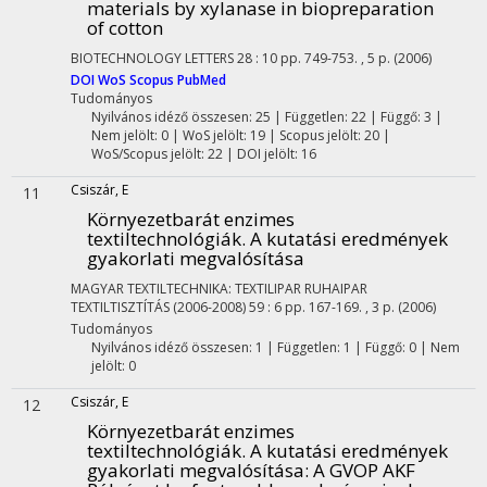
materials by xylanase in biopreparation
of cotton
BIOTECHNOLOGY LETTERS
28
:
10
pp. 749-753. , 5 p.
(2006)
DOI
WoS
Scopus
PubMed
Tudományos
Nyilvános idéző összesen: 25
| Független: 22 | Függő: 3 |
Nem jelölt: 0 | WoS jelölt: 19 | Scopus jelölt: 20 |
WoS/Scopus jelölt: 22 | DOI jelölt: 16
Csiszár, E
11
Környezetbarát enzimes
textiltechnológiák. A kutatási eredmények
gyakorlati megvalósítása
MAGYAR TEXTILTECHNIKA: TEXTILIPAR RUHAIPAR
TEXTILTISZTÍTÁS (2006-2008)
59
:
6
pp. 167-169. , 3 p.
(2006)
Tudományos
Nyilvános idéző összesen: 1
| Független: 1 | Függő: 0 | Nem
jelölt: 0
Csiszár, E
12
Környezetbarát enzimes
textiltechnológiák. A kutatási eredmények
gyakorlati megvalósítása
: A GVOP AKF