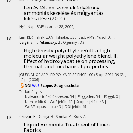
17
Len és fél-len szövetek folyékony
ammóniás kezelése és műgyantás
kikészítése
(2006)
Nyílt Nap, BME, február 28, 2006
,
Lim, KLK
;
Ishak, ZAM
;
Ishiaku, US
;
Fuad, AMY
;
Yusof, AH
;
18
Czigány, T
;
Pukánszky, B
;
Ogunniyi, DS
High density polyethylene/ultra high
molecular weight polyethylene blend. II.
Effect of hydroxyapatite on processing,
thermal, and mechanical properties
JOURNAL OF APPLIED POLYMER SCIENCE
100
:
5
pp. 3931-3942. ,
12 p.
(2006)
DOI
WoS
Scopus
Google scholar
Tudományos
Nyilvános idéző összesen: 54
| Független: 54 | Függő: 0 |
Nem jelölt: 0 | WoS jelölt: 42 | Scopus jelölt: 48 |
WoS/Scopus jelölt: 49 | DOI jelölt: 45
Csiszár, E
;
Dornyi, B
;
Somlai, P
;
Bors, A
19
Liquid Ammonia Treatment of Linen
Fabrics