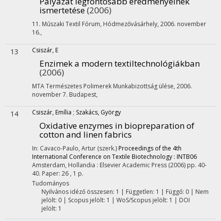
Pályázat legfontosabb eredményeinek
ismertetése
(2006)
11. Műszaki Textil Fórum, Hódmezővásárhely, 2006. november
16.
,
Csiszár, E
13
Enzimek a modern textiltechnológiákban
(2006)
MTA Természetes Polimerek Munkabizottság ülése, 2006.
november 7. Budapest
,
Csiszár, Emília
;
Szakács, György
14
Oxidative enzymes in biopreparation of
cotton and linen fabrics
In: Cavaco-Paulo, Artur (szerk.)
Proceedings of the 4th
International Conference on Textile Biotechnology : INTB06
Amsterdam, Hollandia :
Elsevier Academic Press
(2006)
pp. 40-
40. Paper: 26 , 1 p.
Tudományos
Nyilvános idéző összesen: 1
| Független: 1 | Függő: 0 | Nem
jelölt: 0 | Scopus jelölt: 1 | WoS/Scopus jelölt: 1 | DOI
jelölt: 1