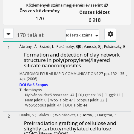
Közlemények száma megjelenési év szerint
Összes közlemény
Összes idézet
170
6 918
170 találat
Idézetek száma
Ábrányi, Á
;
Százdi, L
;
Pukánszky, BJR
;
Vancsó, GJ
;
Pukánszky, B
1
Formation and detection of clay network
structure in poly(propylene)/layered
silicate nanocomposites
MACROMOLECULAR RAPID COMMUNICATIONS
27
pp. 132-135. ,
4 p.
(2006)
DOI
WoS
Scopus
Tudományos
Nyilvános idéző összesen: 47
| Független: 36 | Függő: 11 |
Nem jelölt: 0 | WoS jelölt: 47 | Scopus jelölt: 22 |
WoS/Scopus jelölt: 47 | DOI jelölt: 44
Benke, N
;
Takács, E
;
Wojnárovits, L
;
Borsa, J
;
Hargittai, P
2
Preirradiation grafting of cellulose and
slightly carboxymethylated cellulose
(CMC) fibres
(2006)