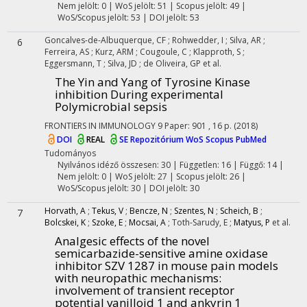
Nem jelölt: 0 | WoS jelölt: 51 | Scopus jelölt: 49 |
WoS/Scopus jelölt: 53 | DOI jelölt: 53
Goncalves-de-Albuquerque, CF
;
Rohwedder, I
;
Silva, AR
;
6
Ferreira, AS
;
Kurz, ARM
;
Cougoule, C
;
Klapproth, S
;
Eggersmann, T
;
Silva, JD
;
de Oliveira, GP
et al.
The Yin and Yang of Tyrosine Kinase
inhibition During experimental
Polymicrobial sepsis
FRONTIERS IN IMMUNOLOGY
9
Paper: 901 , 16 p.
(2018)
DOI
REAL
SE Repozitórium
WoS
Scopus
PubMed
Tudományos
Nyilvános idéző összesen: 30
| Független: 16 | Függő: 14 |
Nem jelölt: 0 | WoS jelölt: 27 | Scopus jelölt: 26 |
WoS/Scopus jelölt: 30 | DOI jelölt: 30
Horvath, A
;
Tekus, V
;
Bencze, N
;
Szentes, N
;
Scheich, B
;
7
Bolcskei, K
;
Szoke, E
;
Mocsai, A
;
Toth-Sarudy, E
;
Matyus, P
et al.
Analgesic effects of the novel
semicarbazide-sensitive amine oxidase
inhibitor SZV 1287 in mouse pain models
with neuropathic mechanisms:
involvement of transient receptor
potential vanilloid 1 and ankyrin 1