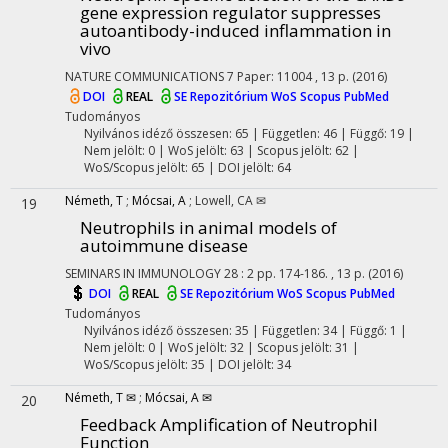
gene expression regulator suppresses
autoantibody-induced inflammation in
vivo
NATURE COMMUNICATIONS
7
Paper: 11004 , 13 p.
(2016)
DOI
REAL
SE Repozitórium
WoS
Scopus
PubMed
Tudományos
Nyilvános idéző összesen: 65
| Független: 46 | Függő: 19 |
Nem jelölt: 0 | WoS jelölt: 63 | Scopus jelölt: 62 |
WoS/Scopus jelölt: 65 | DOI jelölt: 64
Németh, T
;
Mócsai, A
;
Lowell, CA ✉
19
Neutrophils in animal models of
autoimmune disease
SEMINARS IN IMMUNOLOGY
28
:
2
pp. 174-186. , 13 p.
(2016)
DOI
REAL
SE Repozitórium
WoS
Scopus
PubMed
Tudományos
Nyilvános idéző összesen: 35
| Független: 34 | Függő: 1 |
Nem jelölt: 0 | WoS jelölt: 32 | Scopus jelölt: 31 |
WoS/Scopus jelölt: 35 | DOI jelölt: 34
Németh, T ✉
;
Mócsai, A ✉
20
Feedback Amplification of Neutrophil
Function