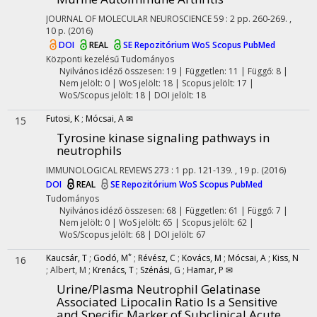
JOURNAL OF MOLECULAR NEUROSCIENCE
59
:
2
pp. 260-269. ,
10 p.
(2016)
DOI
REAL
SE Repozitórium
WoS
Scopus
PubMed
Központi kezelésű
Tudományos
Nyilvános idéző összesen: 19
| Független: 11 | Függő: 8 |
Nem jelölt: 0 | WoS jelölt: 18 | Scopus jelölt: 17 |
WoS/Scopus jelölt: 18 | DOI jelölt: 18
Futosi, K
;
Mócsai, A ✉
15
Tyrosine kinase signaling pathways in
neutrophils
IMMUNOLOGICAL REVIEWS
273
:
1
pp. 121-139. , 19 p.
(2016)
DOI
REAL
SE Repozitórium
WoS
Scopus
PubMed
Tudományos
Nyilvános idéző összesen: 68
| Független: 61 | Függő: 7 |
Nem jelölt: 0 | WoS jelölt: 65 | Scopus jelölt: 62 |
WoS/Scopus jelölt: 68 | DOI jelölt: 67
*
Kaucsár, T
;
Godó, M
;
Révész, C
;
Kovács, M
;
Mócsai, A
;
Kiss, N
16
;
Albert, M
;
Krenács, T
;
Szénási, G
;
Hamar, P ✉
Urine/Plasma Neutrophil Gelatinase
Associated Lipocalin Ratio Is a Sensitive
and Specific Marker of Subclinical Acute