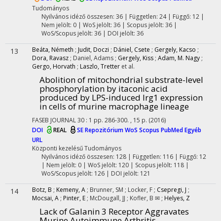
Tudományos
Nyilvános idéző összesen: 36
| Független: 24 | Függő: 12 |
Nem jelölt: 0 | WoS jelölt: 36 | Scopus jelölt: 36 |
WoS/Scopus jelölt: 36 | DOI jelölt: 36
Beáta, Németh
;
Judit, Doczi
;
Dániel, Csete
;
Gergely, Kacso
;
13
Dora, Ravasz
;
Daniel, Adams
;
Gergely, Kiss
;
Adam, M. Nagy
;
Gergo, Horvath
;
Laszlo, Tretter
et al.
Abolition of mitochondrial substrate-level
phosphorylation by itaconic acid
produced by LPS-induced Irg1 expression
in cells of murine macrophage lineage
FASEB JOURNAL
30
:
1
pp. 286-300. , 15 p.
(2016)
DOI
REAL
SE Repozitórium
WoS
Scopus
PubMed
Egyéb
URL
Központi kezelésű
Tudományos
Nyilvános idéző összesen: 128
| Független: 116 | Függő: 12
| Nem jelölt: 0 | WoS jelölt: 120 | Scopus jelölt: 118 |
WoS/Scopus jelölt: 126 | DOI jelölt: 121
Botz, B
;
Kemeny, A
;
Brunner, SM
;
Locker, F
;
Csepregi, J
;
14
Mocsai, A
;
Pinter, E
;
McDougall, JJ
;
Kofler, B ✉
;
Helyes, Z
Lack of Galanin 3 Receptor Aggravates
Murine Autoimmune Arthritis