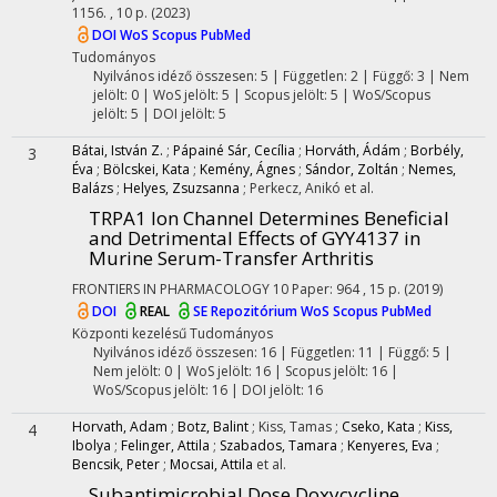
1156. , 10 p.
(2023)
DOI
WoS
Scopus
PubMed
Tudományos
Nyilvános idéző összesen: 5
| Független: 2 | Függő: 3 | Nem
jelölt: 0 | WoS jelölt: 5 | Scopus jelölt: 5 | WoS/Scopus
jelölt: 5 | DOI jelölt: 5
Bátai, István Z.
;
Pápainé Sár, Cecília
;
Horváth, Ádám
;
Borbély,
3
Éva
;
Bölcskei, Kata
;
Kemény, Ágnes
;
Sándor, Zoltán
;
Nemes,
Balázs
;
Helyes, Zsuzsanna
;
Perkecz, Anikó
et al.
TRPA1 Ion Channel Determines Beneficial
and Detrimental Effects of GYY4137 in
Murine Serum-Transfer Arthritis
FRONTIERS IN PHARMACOLOGY
10
Paper: 964 , 15 p.
(2019)
DOI
REAL
SE Repozitórium
WoS
Scopus
PubMed
Központi kezelésű
Tudományos
Nyilvános idéző összesen: 16
| Független: 11 | Függő: 5 |
Nem jelölt: 0 | WoS jelölt: 16 | Scopus jelölt: 16 |
WoS/Scopus jelölt: 16 | DOI jelölt: 16
Horvath, Adam
;
Botz, Balint
;
Kiss, Tamas
;
Cseko, Kata
;
Kiss,
4
Ibolya
;
Felinger, Attila
;
Szabados, Tamara
;
Kenyeres, Eva
;
Bencsik, Peter
;
Mocsai, Attila
et al.
Subantimicrobial Dose Doxycycline