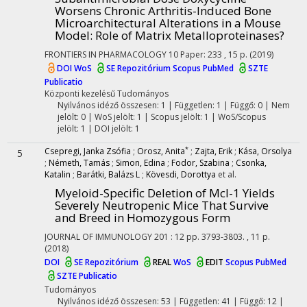
Worsens Chronic Arthritis-Induced Bone
Microarchitectural Alterations in a Mouse
Model: Role of Matrix Metalloproteinases?
FRONTIERS IN PHARMACOLOGY
10
Paper: 233 , 15 p.
(2019)
DOI
WoS
SE Repozitórium
Scopus
PubMed
SZTE
Publicatio
Központi kezelésű
Tudományos
Nyilvános idéző összesen: 1
| Független: 1 | Függő: 0 | Nem
jelölt: 0 | WoS jelölt: 1 | Scopus jelölt: 1 | WoS/Scopus
jelölt: 1 | DOI jelölt: 1
*
Csepregi, Janka Zsófia
;
Orosz, Anita
;
Zajta, Erik
;
Kása, Orsolya
5
;
Németh, Tamás
;
Simon, Edina
;
Fodor, Szabina
;
Csonka,
Katalin
;
Barátki, Balázs L
;
Kövesdi, Dorottya
et al.
Myeloid-Specific Deletion of Mcl-1 Yields
Severely Neutropenic Mice That Survive
and Breed in Homozygous Form
JOURNAL OF IMMUNOLOGY
201
:
12
pp. 3793-3803. , 11 p.
(2018)
DOI
SE Repozitórium
REAL
WoS
EDIT
Scopus
PubMed
SZTE Publicatio
Tudományos
Nyilvános idéző összesen: 53
| Független: 41 | Függő: 12 |