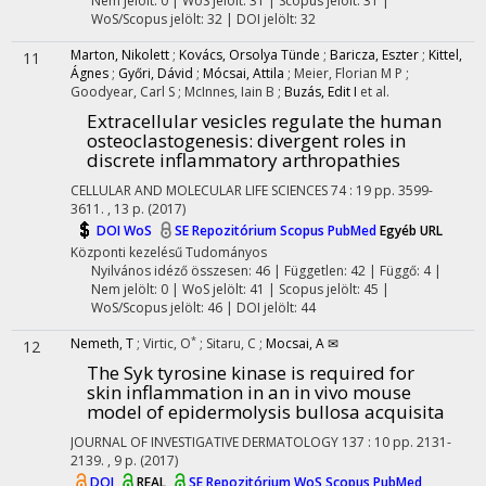
Nem jelölt: 0 | WoS jelölt: 31 | Scopus jelölt: 31 |
WoS/Scopus jelölt: 32 | DOI jelölt: 32
Marton, Nikolett
;
Kovács, Orsolya Tünde
;
Baricza, Eszter
;
Kittel,
11
Ágnes
;
Győri, Dávid
;
Mócsai, Attila
;
Meier, Florian M P
;
Goodyear, Carl S
;
McInnes, Iain B
;
Buzás, Edit I
et al.
Extracellular vesicles regulate the human
osteoclastogenesis: divergent roles in
discrete inflammatory arthropathies
CELLULAR AND MOLECULAR LIFE SCIENCES
74
:
19
pp. 3599-
3611. , 13 p.
(2017)
DOI
WoS
SE Repozitórium
Scopus
PubMed
Egyéb URL
Központi kezelésű
Tudományos
Nyilvános idéző összesen: 46
| Független: 42 | Függő: 4 |
Nem jelölt: 0 | WoS jelölt: 41 | Scopus jelölt: 45 |
WoS/Scopus jelölt: 46 | DOI jelölt: 44
*
Nemeth, T
;
Virtic, O
;
Sitaru, C
;
Mocsai, A ✉
12
The Syk tyrosine kinase is required for
skin inflammation in an in vivo mouse
model of epidermolysis bullosa acquisita
JOURNAL OF INVESTIGATIVE DERMATOLOGY
137
:
10
pp. 2131-
2139. , 9 p.
(2017)
DOI
REAL
SE Repozitórium
WoS
Scopus
PubMed