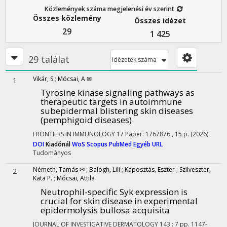
Közlemények száma megjelenési év szerint
Összes közlemény
Összes idézet
29
1 425
29 találat
Idézetek száma
Vikár, S
;
Mócsai, A ✉
1
Tyrosine kinase signaling pathways as
therapeutic targets in autoimmune
subepidermal blistering skin diseases
(pemphigoid diseases)
FRONTIERS IN IMMUNOLOGY
17
Paper: 1767876 , 15 p.
(2026)
DOI
Kiadónál
WoS
Scopus
PubMed
Egyéb URL
Tudományos
Németh, Tamás ✉
;
Balogh, Lili
;
Káposztás, Eszter
;
Szilveszter,
2
Kata P.
;
Mócsai, Attila
Neutrophil-specific Syk expression is
crucial for skin disease in experimental
epidermolysis bullosa acquisita
JOURNAL OF INVESTIGATIVE DERMATOLOGY
143
:
7
pp. 1147-