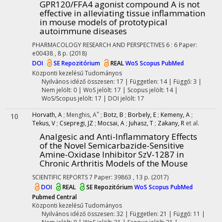
GPR120/FFA4 agonist compound A is not
effective in alleviating tissue inflammation
in mouse models of prototypical
autoimmune diseases
PHARMACOLOGY RESEARCH AND PERSPECTIVES
6
:
6
Paper:
e00438 , 8 p.
(2018)
DOI
SE Repozitórium
REAL
WoS
Scopus
PubMed
Központi kezelésű
Tudományos
Nyilvános idéző összesen: 17
| Független: 14 | Függő: 3 |
Nem jelölt: 0 | WoS jelölt: 17 | Scopus jelölt: 14 |
WoS/Scopus jelölt: 17 | DOI jelölt: 17
*
Horvath, A
;
Menghis, A
;
Botz, B
;
Borbely, E
;
Kemeny, A
;
10
Tekus, V
;
Csepregi, JZ
;
Mocsai, A
;
Juhasz, T
;
Zakany, R
et al.
Analgesic and Anti-Inflammatory Effects
of the Novel Semicarbazide-Sensitive
Amine-Oxidase Inhibitor SzV-1287 in
Chronic Arthritis Models of the Mouse
SCIENTIFIC REPORTS
7
Paper: 39863 , 13 p.
(2017)
DOI
REAL
SE Repozitórium
WoS
Scopus
PubMed
Pubmed Central
Központi kezelésű
Tudományos
Nyilvános idéző összesen: 32
| Független: 21 | Függő: 11 |