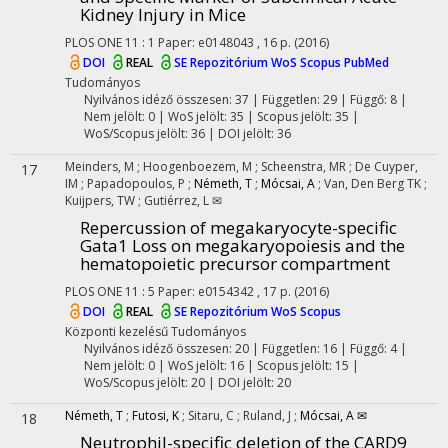
Kidney Injury in Mice
PLOS ONE
11
:
1
Paper: e0148043 , 16 p.
(2016)
DOI
REAL
SE Repozitórium
WoS
Scopus
PubMed
Tudományos
Nyilvános idéző összesen: 37
| Független: 29 | Függő: 8 |
Nem jelölt: 0 | WoS jelölt: 35 | Scopus jelölt: 35 |
WoS/Scopus jelölt: 36 | DOI jelölt: 36
Meinders, M
;
Hoogenboezem, M
;
Scheenstra, MR
;
De Cuyper,
17
IM
;
Papadopoulos, P
;
Németh, T
;
Mócsai, A
;
Van, Den Berg TK
;
Kuijpers, TW
;
Gutiérrez, L ✉
Repercussion of megakaryocyte-specific
Gata1 Loss on megakaryopoiesis and the
hematopoietic precursor compartment
PLOS ONE
11
:
5
Paper: e0154342 , 17 p.
(2016)
DOI
REAL
SE Repozitórium
WoS
Scopus
Központi kezelésű
Tudományos
Nyilvános idéző összesen: 20
| Független: 16 | Függő: 4 |
Nem jelölt: 0 | WoS jelölt: 16 | Scopus jelölt: 15 |
WoS/Scopus jelölt: 20 | DOI jelölt: 20
Németh, T
;
Futosi, K
;
Sitaru, C
;
Ruland, J
;
Mócsai, A ✉
18
Neutrophil-specific deletion of the CARD9