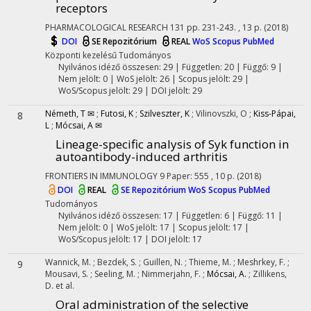
receptors
PHARMACOLOGICAL RESEARCH
131
pp. 231-243. , 13 p.
(2018)
DOI
SE Repozitórium
REAL
WoS
Scopus
PubMed
Központi kezelésű
Tudományos
Nyilvános idéző összesen: 29
| Független: 20 | Függő: 9 |
Nem jelölt: 0 | WoS jelölt: 26 | Scopus jelölt: 29 |
WoS/Scopus jelölt: 29 | DOI jelölt: 29
Németh, T ✉
;
Futosi, K
;
Szilveszter, K
;
Vilinovszki, O
;
Kiss-Pápai,
8
L
;
Mócsai, A ✉
Lineage-specific analysis of Syk function in
autoantibody-induced arthritis
FRONTIERS IN IMMUNOLOGY
9
Paper: 555 , 10 p.
(2018)
DOI
REAL
SE Repozitórium
WoS
Scopus
PubMed
Tudományos
Nyilvános idéző összesen: 17
| Független: 6 | Függő: 11 |
Nem jelölt: 0 | WoS jelölt: 17 | Scopus jelölt: 17 |
WoS/Scopus jelölt: 17 | DOI jelölt: 17
Wannick, M.
;
Bezdek, S.
;
Guillen, N.
;
Thieme, M.
;
Meshrkey, F.
;
9
Mousavi, S.
;
Seeling, M.
;
Nimmerjahn, F.
;
Mócsai, A.
;
Zillikens,
D.
et al.
Oral administration of the selective