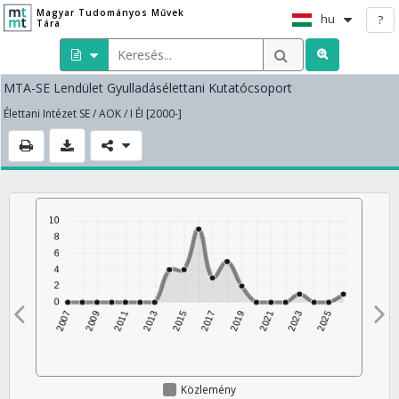
Magyar Tudományos Művek
hu
?
Tára
MTA-SE Lendület Gyulladásélettani Kutatócsoport
Élettani Intézet SE / AOK / I ÉI [2000-]
Közlemény