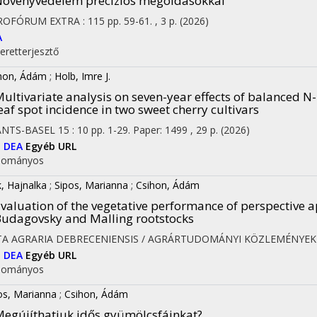
övényvédelem precíziós megoldásokkal
ROFÓRUM EXTRA
:
115
pp. 59-61. , 3 p.
(2026)
A
eretterjesztő
hon, Ádám
;
Holb, Imre J.
ultivariate analysis on seven-year effects of balanced N-
eaf spot incidence in two sweet cherry cultivars
ANTS-BASEL
15
:
10
pp. 1-29. Paper: 1499 , 29 p.
(2026)
I
DEA
Egyéb URL
dományos
k, Hajnalka
;
Sipos, Marianna
;
Csihon, Ádám
valuation of the vegetative performance of perspective a
udagovsky and Malling rootstocks
TA AGRARIA DEBRECENIENSIS / AGRÁRTUDOMÁNYI KÖZLEMÉNYEK
I
DEA
Egyéb URL
dományos
os, Marianna
;
Csihon, Ádám
egújíthatjuk idős gyümölcsfáinkat?