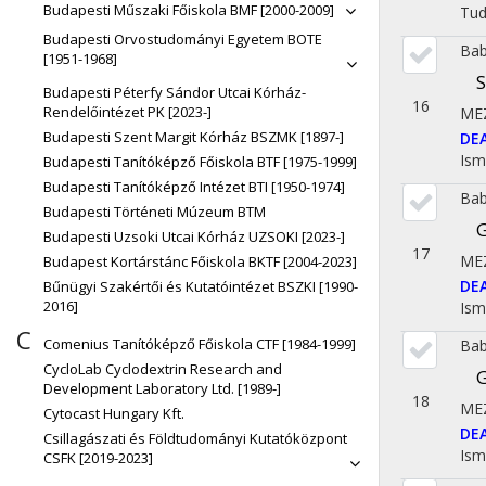
Budapesti Műszaki Főiskola BMF [2000-2009]
Tu
Budapesti Orvostudományi Egyetem BOTE
Bab
[1951-1968]
S
Budapesti Péterfy Sándor Utcai Kórház-
16
Rendelőintézet PK [2023-]
ME
Budapesti Szent Margit Kórház BSZMK [1897-]
DE
Ism
Budapesti Tanítóképző Főiskola BTF [1975-1999]
Budapesti Tanítóképző Intézet BTI [1950-1974]
Bab
Budapesti Történeti Múzeum BTM
G
Budapesti Uzsoki Utcai Kórház UZSOKI [2023-]
17
ME
Budapest Kortárstánc Főiskola BKTF [2004-2023]
DE
Bűnügyi Szakértői és Kutatóintézet BSZKI [1990-
2016]
Ism
C
Comenius Tanítóképző Főiskola CTF [1984-1999]
Bab
CycloLab Cyclodextrin Research and
G
Development Laboratory Ltd. [1989-]
18
ME
Cytocast Hungary Kft.
DE
Csillagászati és Földtudományi Kutatóközpont
Ism
CSFK [2019-2023]