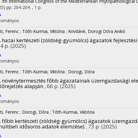
17th International Congress of the Mediterranean Phytopathological 
25)
pp. 204-204. , 1 p.
A
dományos
ti, Ferenc
;
Tóth-Kurmai, Viktória
;
Krivdáné, Dorogi Dóra Anikó
 hazai kertészeti (zöldség-gyümölcs) ágazatok fejlesztési
4 p.
(2025)
A
dományos
ti, Ferenc
;
Tóth-Kurmai, Viktória
;
Dorogi, Dóra
 növénytermesztés főbb ágazatainak üzemgazdasági elemz
lőrejelzés alapján
, 66 p.
(2025)
A
dományos
ti, Ferenc
;
Dorogi, Dóra
;
Tóth-Kurmai, Viktória
 főbb kertészeti (zöldség-gyümölcs) ágazatok üzemgazda
últbeli idősoros adatok elemzése)
, 73 p.
(2025)
A