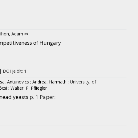
sihon, Adam ✉
mpetitiveness of Hungary
 DOI jelölt: 1
sa, Antunovics
;
Andrea, Harmath
;
University, of
ócsi
;
Walter, P. Pfliegler
mead yeasts
p. 1 Paper: