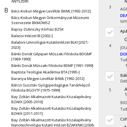
M
ÁNTSZDRI
3
B
AG
Bács-Kiskun Megyei Levéltár BKML [1992-2012]
DE
Bács-Kiskun Megyei Önkormányzat Múzeumi
Ism
Szervezete BKMÖMSZ
Bajcsy-Zsilinszky Kórház BZSK
Apá
Balassi Intézet BI [2002-]
G
Balatoni Limnológiai Kutatóintézet BLKI [2021-
4
2023]
JO
Bánki Donát Gépipari Műszaki Főiskola BDGMF
DO
[1969-1990]
Tu
Bánki Donát Műszaki Főiskola BDMF [1991-1999]
Baptista Teológiai Akadémia BTA [1995-]
Bál
Baranya Megyei Levéltár BAML [1992-2012]
Deb
Bárczi Gusztáv Gyógypedagógiai Tanárképző
A
5
Főiskola BGGYTF [1975-1999]
Bay Zoltán Alkalmazott Kutatási Közalapítvány
BZAKK [2005-2010]
BIO
Bay Zoltán Alkalmazott Kutatási Közalapítvány
Tu
BZAKK [2011-2011]
Csi
Bay Zoltán Alkalmazott Kutatási Közalapítvány
Nanotechnológia Kutató Intézet BZAKKNKI [2006-