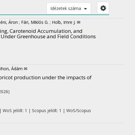
Idézetek száma
éni, Áron
;
Fári, Miklós G.
;
Holb, Imre J. ✉
ring, Carotenoid Accumulation, and
s Under Greenhouse and Field Conditions
sihon, Ádám ✉
ricot production under the impacts of
2026)
| WoS jelölt: 1 | Scopus jelölt: 1 | WoS/Scopus