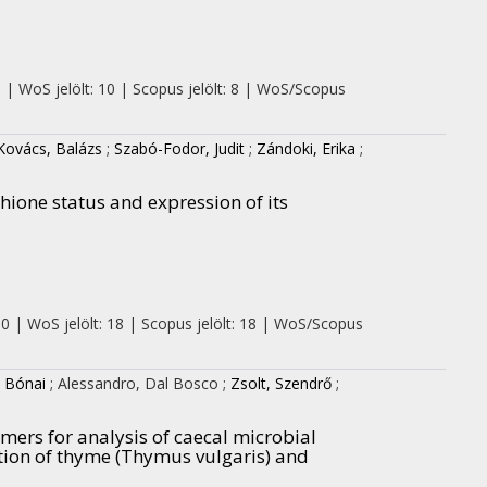
0 | WoS jelölt: 10 | Scopus jelölt: 8 | WoS/Scopus
Kovács, Balázs
;
Szabó-Fodor, Judit
;
Zándoki, Erika
;
thione status and expression of its
 0 | WoS jelölt: 18 | Scopus jelölt: 18 | WoS/Scopus
 Bónai
;
Alessandro, Dal Bosco
;
Zsolt, Szendrő
;
mers for analysis of caecal microbial
tion of thyme (Thymus vulgaris) and