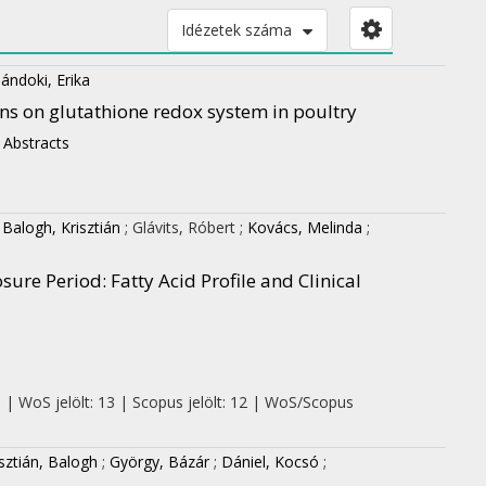
Idézetek száma
ándoki, Erika
ns on glutathione redox system in poultry
 Abstracts
;
Balogh, Krisztián
;
Glávits, Róbert
;
Kovács, Melinda
;
ure Period: Fatty Acid Profile and Clinical
0 | WoS jelölt: 13 | Scopus jelölt: 12 | WoS/Scopus
isztián, Balogh
;
György, Bázár
;
Dániel, Kocsó
;