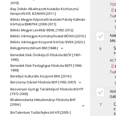
2010]
TO
Bay Zoltán Alkalmazott Kutatási Közhasznú
Nonprofit Kft. BZAKKN [2011-]
Tu
Békés Megyei Képviselő-testület Pándy Kálmán
Kórháza BMKPKK [2000-2011]
Békés Megyei Levéltár BEML [1992-2012]
Nak
Békés Vármegyei Kormányhivatal BÉVKH [2010-]
Méz
Békés Vármegyei Központi Kórház BVKK [2023-]
S
Belügyminisztérium BM [1848-]
6
r
Benedek Elek Óvóképző Főiskola BEÓF [1991-
1995]
AC
Benedek Elek Pedagógiai Főiskola BEPF [1996-
1999]
Tu
Berettyó Kulturális Központ BKK [2016-]
Berzsenyi Dániel Főiskola BDF [1992-2007]
Bessenyei György Tanárképző Főiskola BGYTF
Vio
[1972-2000]
Gáb
Bhaktivedanta Hittudományi Főiskola BHF
Q
7
[2004-]
c
BioTalentum Tudásfejlesztő Kft [2005-]
s