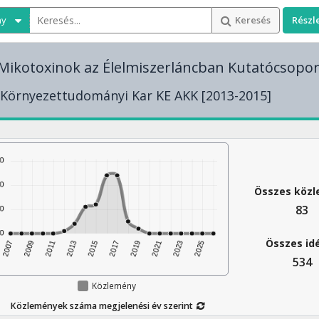
ny
Keresés
Részl
ikotoxinok az Élelmiszerláncban Kutatócsopor
 Környezettudományi Kar KE AKK [2013-2015]
Összes köz
83
Összes id
534
Közlemény
Közlemények száma megjelenési év szerint