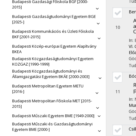
navigati
Tu
Budapesti Gazdasági Főiskola BGF [2000-
2015]
Ben
Budapesti Gazdaságtudományi Egyetem BGE
A
[2025-]
a
10
O
Budapesti Kommunikációs és Üzleti Főiskola
BKF [2001-2015]
In: 
VI.
Budapesti Közép-európai Egyetem Alapítvány
BKEA
Elő
Göd
Budapesti Közgazdaságtudományi Egyetem
KOZGAZ [1990-1999]
Tu
Budapesti Közgazdaságtudományi és
Bóc
Államigazgatási Egyetem BKÁE [2000-2003]
R
Budapesti Metropolitan Egyetem METU
p
11
[2016-]
In:
Budapesti Metropolitan Főiskola MET [2015-
Mun
2015]
Göd
Budapesti Műszaki Egyetem BME [1949-2000]
Tu
Budapesti Műszaki és Gazdaságtudományi
Csil
Egyetem BME [2000-]