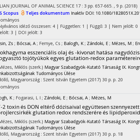
LIAN JOURNAL OF ANIMAL SCIENCE
17
:
3
pp. 657-665. , 9 p.
(2018)
S
Scopus
Teljes dokumentum
Inaktív DOI: 10.1080/1828051X.2
dományos
Nyilvános idéző összesen: 4
| Független: 1 | Függő: 3 | Nem jelölt: 0 
jelölt: 3 | DOI jelölt: 3
sin, Zs
;
Bócsai, A
;
Fernye, Cs
;
Balogh, K
;
Zándoki, E
;
Mézes, M
;
Er
okhagyma esszenciális olaj és -kivonat hatása nagydózi
ogyasztó tojótyúkok egyes glutation-redox paramétereir
 Mézes, Miklós (szerk.)
Magyar Szabadgyök-Kutató Társaság IX. Kong
kabizottságának Tudományos Ülése
öllő, Magyarország :
Szent István Egyetem
(2017)
30 p.
p. 20
dományos
ogh, K
;
Fogarasi, L I
;
Zándoki, E
;
Bócsai, A
;
Mézes, M
-2 toxin és DON eltérő dózisaival együttesen szennyeze
rojlercsirkék glutation redox rendszerére és lipidperoxi
 Mézes, Miklós (szerk.)
Magyar Szabadgyök-Kutató Társaság IX. Kong
kabizottságának Tudományos Ülése
öllő, Magyarország :
Szent István Egyetem
(2017)
30 p.
p. 18