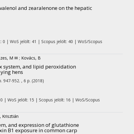
valenol and zearalenone on the hepatic
: 0 | WoS jelölt: 41 | Scopus jelölt: 40 | WoS/Scopus
zes, M ✉
;
Kovács, B
ox system, and lipid peroxidation
aying hens
p. 947-952. , 6 p.
(2018)
 0 | WoS jelölt: 15 | Scopus jelölt: 16 | WoS/Scopus
 Krisztián
em, and expression of glutathione
toxin B1 exposure in common carp