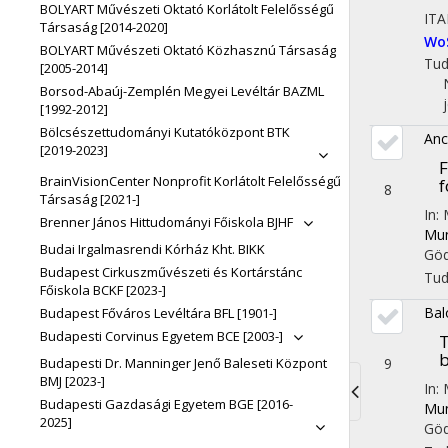
BOLYART Művészeti Oktató Korlátolt Felelősségű
ITA
Társaság [2014-2020]
Wo
BOLYART Művészeti Oktató Közhasznú Társaság
Tu
[2005-2014]
Borsod-Abaúj-Zemplén Megyei Levéltár BAZML
[1992-2012]
Bölcsészettudományi Kutatóközpont BTK
Anc
[2019-2023]
F
BrainVisionCenter Nonprofit Korlátolt Felelősségű
f
8
Társaság [2021-]
In:
Brenner János Hittudományi Főiskola BJHF
Mun
Budai Irgalmasrendi Kórház Kht. BIKK
Göd
Budapest Cirkuszművészeti és Kortárstánc
Tu
Főiskola BCKF [2023-]
Bal
Budapest Főváros Levéltára BFL [1901-]
Budapesti Corvinus Egyetem BCE [2003-]
T
b
9
Budapesti Dr. Manninger Jenő Baleseti Központ
BMJ [2023-]
In:
Budapesti Gazdasági Egyetem BGE [2016-
Mun
Toggle
2025]
Göd