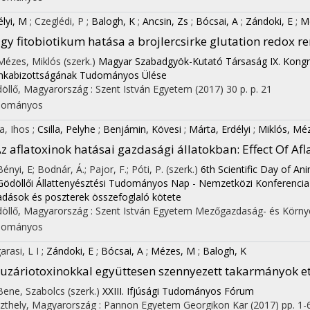
élyi, M
;
Czeglédi, P
;
Balogh, K
;
Ancsin, Zs
;
Bócsai, A
;
Zándoki, E
;
M
gy fitobiotikum hatása a brojlercsirke glutation redox re
 Mézes, Miklós (szerk.)
Magyar Szabadgyök-Kutató Társaság IX. Kong
kabizottságának Tudományos Ülése
öllő, Magyarország :
Szent István Egyetem
(2017)
30 p.
p. 21
dományos
ka, Ihos
;
Csilla, Pelyhe
;
Benjámin, Kövesi
;
Márta, Erdélyi
;
Miklós, Mé
z aflatoxinok hatásai gazdasági állatokban
: Effect Of A
Bényi, E; Bodnár, Á.; Pajor, F.; Póti, P. (szerk.)
6th Scientific Day of An
 Gödöllői Állattenyésztési Tudományos Nap - Nemzetközi Konferencia 
adások és poszterek összefoglaló kötete
öllő, Magyarország :
Szent István Egyetem Mezőgazdaság- és Körny
dományos
arasi, L I
;
Zándoki, E
;
Bócsai, A
;
Mézes, M
;
Balogh, K
uzáriotoxinokkal együttesen szennyezett takarmányok et
 Bene, Szabolcs (szerk.)
XXIII. Ifjúsági Tudományos Fórum
zthely, Magyarország :
Pannon Egyetem Georgikon Kar
(2017)
pp. 1-6