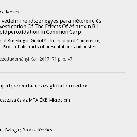
ós, Mézes
ns védelmi rendszer egyes paramétereire és
nvestigation Of The Effects Of Aflatoxin B1
ipidperoxidation In Common Carp
imal Breeding in Gödöllő - International Conference;
: Book of abstracts of presentations and posters;
ezettudományi Kar
(2017)
71 p.
p. 47
 lipidperoxidációs és glutation redox
resszusa és az MTA ÉKB Mikroelem
án, Balogh
;
Balázs, Kovács