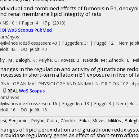
ndividual and combined effects of fumonisin B1, deoxyni
nd renal membrane lipid integrity of rats
XINS
10
:
1
Paper: 4 , 17 p.
(2018)
DOI
WoS
Scopus
PubMed
dományos
Nyilvános idéző összesen: 43
| Független: 31 | Függő: 12 | Nem jelölt
jelölt: 42 | DOI jelölt: 43
élyi, M
;
Balogh, K
;
Pelyhe, C
;
Kövesi, B
;
Nakade, M
;
Zándoki, E
;
Mé
hanges in the regulation and activity of glutathione red
rocesses in short‐term aflatoxin B1 exposure in liver of l
URNAL OF ANIMAL PHYSIOLOGY AND ANIMAL NUTRITION
102
:
4
p
I
REAL
WoS
Scopus
dományos
Nyilvános idéző összesen: 16
| Független: 13 | Függő: 3 | Nem jelölt:
jelölt: 16 | DOI jelölt: 15
esi, Benjamin
;
Pelyhe, Csilla
;
Zándoki, Erika
;
Mézes, Miklós
;
Balogh,
hanges of lipid peroxidation and glutathione redox syst
eroxidase regulatory genes as effect of short-term afla