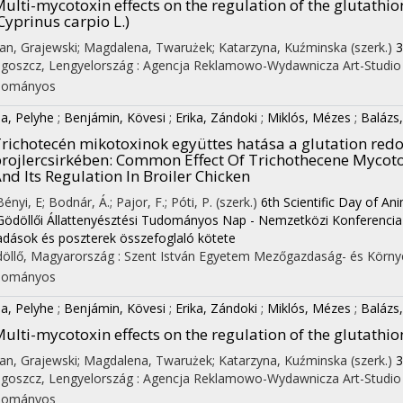
ulti-mycotoxin effects on the regulation of the glutath
Cyprinus carpio L.)
 Jan, Grajewski; Magdalena, Twarużek; Katarzyna, Kuźminska (szerk.)
3
goszcz, Lengyelország :
Agencja Reklamowo-Wydawnicza Art-Studio
dományos
la, Pelyhe
;
Benjámin, Kövesi
;
Erika, Zándoki
;
Miklós, Mézes
;
Balázs
richotecén mikotoxinok együttes hatása a glutation red
rojlercsirkében
: Common Effect Of Trichothecene Mycot
nd Its Regulation In Broiler Chicken
Bényi, E; Bodnár, Á.; Pajor, F.; Póti, P. (szerk.)
6th Scientific Day of An
 Gödöllői Állattenyésztési Tudományos Nap - Nemzetközi Konferencia 
adások és poszterek összefoglaló kötete
öllő, Magyarország :
Szent István Egyetem Mezőgazdaság- és Körny
dományos
la, Pelyhe
;
Benjámin, Kövesi
;
Erika, Zándoki
;
Miklós, Mézes
;
Balázs
ulti-mycotoxin effects on the regulation of the glutathio
 Jan, Grajewski; Magdalena, Twarużek; Katarzyna, Kuźminska (szerk.)
3
goszcz, Lengyelország :
Agencja Reklamowo-Wydawnicza Art-Studio
dományos