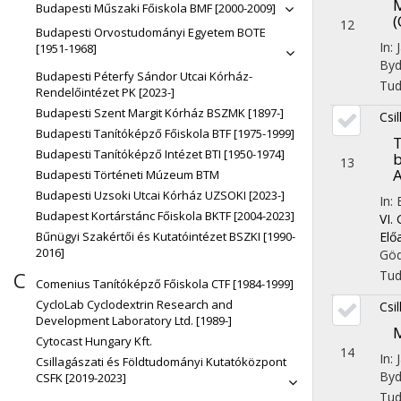
M
Budapesti Műszaki Főiskola BMF [2000-2009]
(
12
Budapesti Orvostudományi Egyetem BOTE
In:
[1951-1968]
Byd
Budapesti Péterfy Sándor Utcai Kórház-
Tu
Rendelőintézet PK [2023-]
Budapesti Szent Margit Kórház BSZMK [1897-]
Csil
Budapesti Tanítóképző Főiskola BTF [1975-1999]
T
Budapesti Tanítóképző Intézet BTI [1950-1974]
b
13
A
Budapesti Történeti Múzeum BTM
Budapesti Uzsoki Utcai Kórház UZSOKI [2023-]
In: 
Budapest Kortárstánc Főiskola BKTF [2004-2023]
VI.
Elő
Bűnügyi Szakértői és Kutatóintézet BSZKI [1990-
2016]
Göd
Tu
C
Comenius Tanítóképző Főiskola CTF [1984-1999]
CycloLab Cyclodextrin Research and
Csil
Development Laboratory Ltd. [1989-]
M
Cytocast Hungary Kft.
14
In:
Csillagászati és Földtudományi Kutatóközpont
Byd
CSFK [2019-2023]
Tu