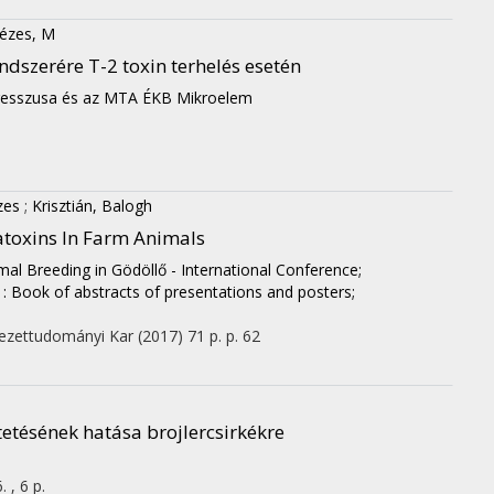
ézes, M
ndszerére T-2 toxin terhelés esetén
resszusa és az MTA ÉKB Mikroelem
zes
;
Krisztián, Balogh
flatoxins In Farm Animals
imal Breeding in Gödöllő - International Conference;
: Book of abstracts of presentations and posters;
ezettudományi Kar
(2017)
71 p.
p. 62
etésének hatása brojlercsirkékre
. , 6 p.