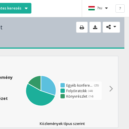
hu
etes keresés
?
t
lemény
Egyéb konferenciaközlemény
(25)
Folyóiratcikk
(44)
Könyvrészlet
(14)
ézet
Közlemények típus szerint