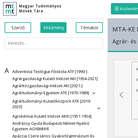
Magyar Tudományos
Közlemé
Művek Tára
Szerző
Intézmény
Témakör
MTA-KE M
Agrár- és
A
Adventista Teológiai Főiskola ATF [1990-]
Agrárgazdasági Kutató Intézet AKI [1954-2021]
Agrárközgazdasági Intézet AKI [2021-]
Agrártudományi Egyetem ATE [1970-1989]
Agrártudományi Kutatóközpont ATK [2019-
2023]
Agrokémiai Kutató Intézet AKKI [1951-1954]
Andrássy Gyula Budapesti Német Nyelvű
Egyetem AGYBNNYE
Apáczai Csere János Gyakorlógimnázium és