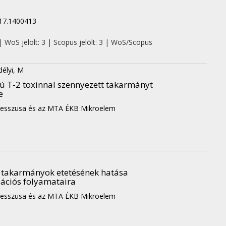
017.1400413
| WoS jelölt: 3 | Scopus jelölt: 3 | WoS/Scopus
délyi, M
sú T-2 toxinnal szennyezett takarmányt
e
resszusa és az MTA ÉKB Mikroelem
tt takarmányok etetésének hatása
dációs folyamataira
resszusa és az MTA ÉKB Mikroelem