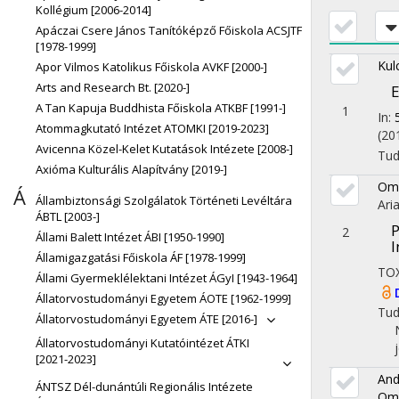
Kollégium [2006-2014]
Apáczai Csere János Tanítóképző Főiskola ACSJTF
[1978-1999]
Kul
Apor Vilmos Katolikus Főiskola AVKF [2000-]
Arts and Research Bt. [2020-]
E
A Tan Kapuja Buddhista Főiskola ATKBF [1991-]
1
In:
Atommagkutató Intézet ATOMKI [2019-2023]
(20
Avicenna Közel-Kelet Kutatások Intézete [2008-]
Tu
Axióma Kulturális Alapítvány [2019-]
Ome
Á
Állambiztonsági Szolgálatok Történeti Levéltára
Ari
ÁBTL [2003-]
P
2
Állami Balett Intézet ÁBI [1950-1990]
I
Államigazgatási Főiskola ÁF [1978-1999]
TO
Állami Gyermeklélektani Intézet ÁGyI [1943-1964]
Állatorvostudományi Egyetem ÁOTE [1962-1999]
Tu
Állatorvostudományi Egyetem ÁTE [2016-]
Állatorvostudományi Kutatóintézet ÁTKI
[2021-2023]
And
ÁNTSZ Dél-dunántúli Regionális Intézete
Ome