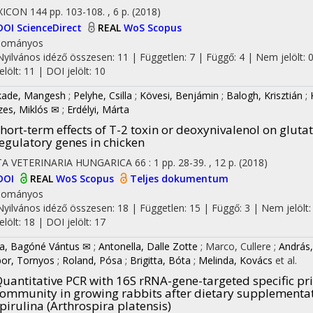
XICON
144
pp. 103-108. , 6 p.
(2018)
DOI
ScienceDirect
REAL
WoS
Scopus
dományos
Nyilvános idéző összesen: 11
| Független: 7 | Függő: 4 | Nem jelölt: 
jelölt: 11 | DOI jelölt: 10
ade, Mangesh
;
Pelyhe, Csilla
;
Kövesi, Benjámin
;
Balogh, Krisztián
;
es, Miklós ✉
;
Erdélyi, Márta
hort-term effects of T-2 toxin or deoxynivalenol on gluta
egulatory genes in chicken
TA VETERINARIA HUNGARICA
66
:
1
pp. 28-39. , 12 p.
(2018)
DOI
REAL
WoS
Scopus
Teljes dokumentum
dományos
Nyilvános idéző összesen: 18
| Független: 15 | Függő: 3 | Nem jelölt:
jelölt: 18 | DOI jelölt: 17
la, Bagóné Vántus ✉
;
Antonella, Dalle Zotte
;
Marco, Cullere
;
András,
or, Tornyos
;
Roland, Pósa
;
Brigitta, Bóta
;
Melinda, Kovács
et al.
uantitative PCR with 16S rRNA-gene-targeted specific pri
ommunity in growing rabbits after dietary supplementa
pirulina (Arthrospira platensis)