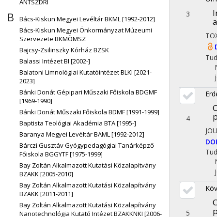
ÁNTSZDRI
I
3
B
Bács-Kiskun Megyei Levéltár BKML [1992-2012]
a
Bács-Kiskun Megyei Önkormányzat Múzeumi
TO
Szervezete BKMÖMSZ
Bajcsy-Zsilinszky Kórház BZSK
Tu
Balassi Intézet BI [2002-]
Balatoni Limnológiai Kutatóintézet BLKI [2021-
2023]
Bánki Donát Gépipari Műszaki Főiskola BDGMF
Erd
[1969-1990]
C
Bánki Donát Műszaki Főiskola BDMF [1991-1999]
p
4
Baptista Teológiai Akadémia BTA [1995-]
JO
Baranya Megyei Levéltár BAML [1992-2012]
DO
Bárczi Gusztáv Gyógypedagógiai Tanárképző
Tu
Főiskola BGGYTF [1975-1999]
Bay Zoltán Alkalmazott Kutatási Közalapítvány
BZAKK [2005-2010]
Bay Zoltán Alkalmazott Kutatási Közalapítvány
Köv
BZAKK [2011-2011]
C
Bay Zoltán Alkalmazott Kutatási Közalapítvány
p
5
Nanotechnológia Kutató Intézet BZAKKNKI [2006-