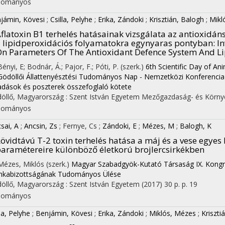
on
dományos
jámin, Kövesi
;
Csilla, Pelyhe
;
Erika, Zándoki
;
Krisztián, Balogh
;
Mikl
flatoxin B1 terhelés hatásainak vizsgálata az antioxidá
 lipidperoxidációs folyamatokra egynyaras pontyban
: I
n Parameters Of The Antioxidant Defence System And L
Bényi, E; Bodnár, Á.; Pajor, F.; Póti, P. (szerk.)
6th Scientific Day of An
 Gödöllői Állattenyésztési Tudományos Nap - Nemzetközi Konferencia 
adások és poszterek összefoglaló kötete
öllő, Magyarország :
Szent István Egyetem Mezőgazdaság- és Körny
dományos
sai, A
;
Ancsin, Zs
;
Fernye, Cs
;
Zándoki, E
;
Mézes, M
;
Balogh, K
övidtávú T-2 toxin terhelés hatása a máj és a vese egyes
aramétereire különböző életkorú brojlercsirkékben
 Mézes, Miklós (szerk.)
Magyar Szabadgyök-Kutató Társaság IX. Kong
kabizottságának Tudományos Ülése
öllő, Magyarország :
Szent István Egyetem
(2017)
30 p.
p. 19
dományos
la, Pelyhe
;
Benjámin, Kövesi
;
Erika, Zándoki
;
Miklós, Mézes
;
Kriszti