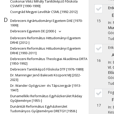
Csokonai Vitéz Mihály Tanítóképző Főiskola
CSVMTF [1990-1999]
Erd
Csongrád Megyei Levéltár CSML [1992-2012]
E
D
15
Debreceni Agrártudományi Egyetem DAE [1970-
In:
1999]
Mun
Debreceni Egyetem DE [2000-]
Göd
Debreceni Református Hittudományi Egyetem
Tu
DRHE [2012-]
Eri
Debreceni Református Hittudományi Egyetem
DRHE [1993-2011]
A
Debreceni Református Theologiai Akadémia DRTA
16
In: 
[1950-1992]
VI.
Debreceni Tantóképző Főiskola DTF [1976-1989]
Elő
Dr. Manninger Jenő Baleseti Központ MJ [2022-
Göd
2023]
Tu
Dr. Wander Gyógyszer- és Tápszergyár [1913-
1947]
Fog
Dunamelléki Református Egyházkerület Ráday
F
Gyűjteménye [1955-]
17
Dunántúli Református Egyházkerület
In:
Tudományos Gyűjteményei DRETGY [1958-]
Kes