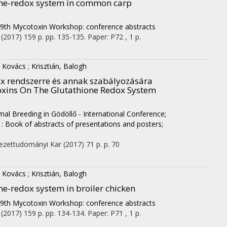
ione-redox system in common carp
9th Mycotoxin Workshop: conference abstracts
(2017)
159 p.
pp. 135-135. Paper: P72 , 1 p.
, Kovács
;
Krisztián, Balogh
ox rendszerre és annak szabályozására
oxins On The Glutathione Redox System
imal Breeding in Gödöllő - International Conference;
: Book of abstracts of presentations and posters;
ezettudományi Kar
(2017)
71 p.
p. 70
, Kovács
;
Krisztián, Balogh
ne-redox system in broiler chicken
9th Mycotoxin Workshop: conference abstracts
(2017)
159 p.
pp. 134-134. Paper: P71 , 1 p.