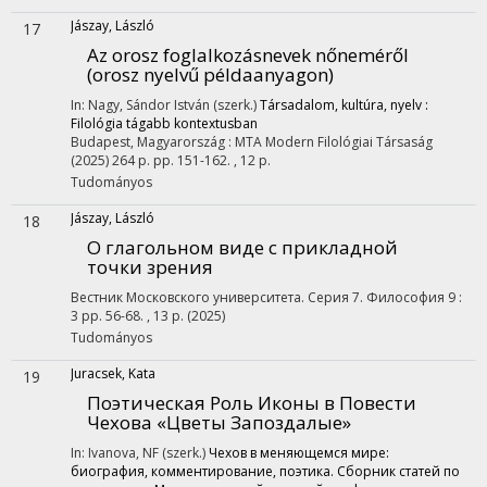
Jászay, László
17
Az orosz foglalkozásnevek nőneméről
(orosz nyelvű példaanyagon)
In: Nagy, Sándor István (szerk.)
Társadalom, kultúra, nyelv :
Filológia tágabb kontextusban
Budapest, Magyarország :
MTA Modern Filológiai Társaság
(2025)
264 p.
pp. 151-162. , 12 p.
Tudományos
Jászay, László
18
О глагольном виде с прикладной
точки зрения
Вестник Московского университета. Серия 7. Философия
9
:
3
pp. 56-68. , 13 p.
(2025)
Tudományos
Juracsek, Kata
19
Поэтическая Роль Иконы в Повести
Чехова «Цветы Запоздалые»
In: Ivanova, NF (szerk.)
Чехов в меняющемся мире:
биография, комментирование, поэтика. Сборник статей по