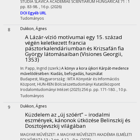
STUDIA SLAVICA ACADEMIAE SCIENTIARUM HUNGARICAE
71
:
1
pp. 83-98. , 16 p.
(2026)
DOI
Egyéb URL
Tudományos
Dukkon, Ágnes
8
A Lázár-vízió motívumai egy 15. század
végén keletkezett francia
pásztorkalendáriumban és Krizsafán fia
György látomásaiban (Visiones Georgii,
1353)
In: Papp, Ingrid (szerk.)
A könyv a kora újkori Kárpát-medence
művelődésében: Kiadás, befogadás, használat
Budapest, Magyarország :
MTA Könyvtár és Információs
Központ
,
HUN-REN Bölcsészettudományi Kutatóközpont
Irodalomtudományi Intézet
(2025)
256 p.
pp. 171-180. , 10 p.
Tudományos
Dukkon, Ágnes
9
Küzdelem az „új szóért” – irodalmi
eszmények, kánonok ütközése Belinszkij és
Dosztojevszkij világában
MAGYAR MŰVÉSZET: A MAGYAR MŰVÉSZETI AKADÉMIA ELMÉLETI
FOLYÓIRATA
13
:
2
pp. 4-12. , 9 p.
(2025)