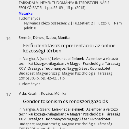
TÁRSADALMI NEMEK TUDOMÁNYA INTERDISZCIPLINÁRIS
EFOLYÓIRAT
5
:
1
pp. 55-69. , 15 p.
(2015)
Matarka
Tudományos
Nyilvános idéző összesen: 2
| Független: 2 | Függő: 0 | Nem
jelölt: 0
Szemán, Dénes
;
Szabó, Mónika
16
Férfi identitások reprezentációi az online
közösségi térben
In: Vargha, A (szerk.)
Lélek-net a léleknek : Az ember a változó
technikai közegek világában : A Magyar Pszichológiai Társaság
XXIV. Országos Tudományos Nagygyűlése : Kivonatkötet
Budapest, Magyarország :
Magyar Pszichológiai Társaság
(2015)
305 p.
pp. 42-42. , 1 p.
Tudományos
Vida, Katalin
;
Kovács, Mónika
17
Gender tokenism és rendszerigazolás
In: Vargha, A (szerk.)
Lélek-net a léleknek : Az ember a változó
technikai közegek világában : A Magyar Pszichológiai Társaság
XXIV. Országos Tudományos Nagygyűlése : Kivonatkötet
Budapest, Magyarország :
Magyar Pszichológiai Társaság
(2015)
305 p.
pp. 41-41. , 1 p.