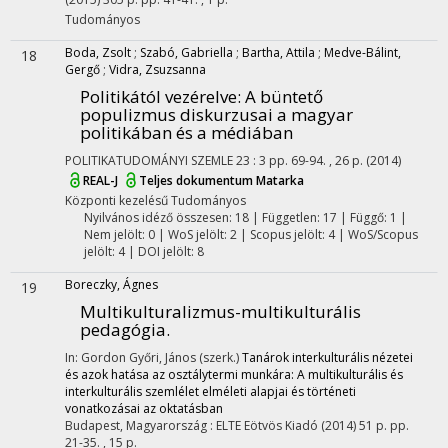
Tudományos
Boda, Zsolt
;
Szabó, Gabriella
;
Bartha, Attila
;
Medve-Bálint,
18
Gergő
;
Vidra, Zsuzsanna
Politikától vezérelve
: A büntető
populizmus diskurzusai a magyar
politikában és a médiában
POLITIKATUDOMÁNYI SZEMLE
23
:
3
pp. 69-94. , 26 p.
(2014)
REAL-J
Teljes dokumentum
Matarka
Központi kezelésű
Tudományos
Nyilvános idéző összesen: 18
| Független: 17 | Függő: 1 |
Nem jelölt: 0 | WoS jelölt: 2 | Scopus jelölt: 4 | WoS/Scopus
jelölt: 4 | DOI jelölt: 8
Boreczky, Ágnes
19
Multikulturalizmus-multikulturális
pedagógia.
In: Gordon Győri, János (szerk.)
Tanárok interkulturális nézetei
és azok hatása az osztálytermi munkára: A multikulturális és
interkulturális szemlélet elméleti alapjai és történeti
vonatkozásai az oktatásban
Budapest, Magyarország :
ELTE Eötvös Kiadó
(2014)
51 p.
pp.
21-35. , 15 p.