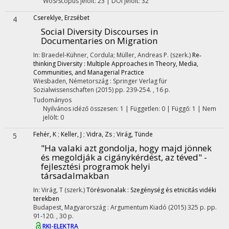
WoS/Scopus jelölt: 23 | DOI jelölt: 32
Csereklye, Erzsébet
4
Social Diversity Discourses in
Documentaries on Migration
In: Braedel-Kühner, Cordula; Müller, Andreas P. (szerk.)
Re‐
thinking Diversity : Multiple Approaches in Theory, Media,
Communities, and Managerial Practice
Wiesbaden, Németország :
Springer Verlag für
Sozialwissenschaften
(2015)
pp. 239-254. , 16 p.
Tudományos
Nyilvános idéző összesen: 1
| Független: 0 | Függő: 1 | Nem
jelölt: 0
Fehér, K
;
Keller, J
;
Vidra, Zs
;
Virág, Tünde
5
"Ha valaki azt gondolja, hogy majd jönnek
és megoldják a cigánykérdést, az téved" -
fejlesztési programok helyi
társadalmakban
In: Virág, T (szerk.)
Törésvonalak : Szegénység és etnicitás vidéki
terekben
Budapest, Magyarország :
Argumentum Kiadó
(2015)
325 p.
pp.
91-120. , 30 p.
RKI-ELEKTRA