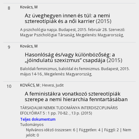
Kovács, M
8
Az üveghegyen innen és túl: a nemi
sztereotípiák és a női karrier
(2015)
A pszichológia napja. Budapest, 2015. február 28. Szervező:
Magyar Pszichológiai Társaság
,
Megjelenés: Magyarország,
Kovács, M
9
Hasonlóság és/vagy különbözőség: a
„jóindulatú szexizmus” csapdája
(2015)
Baloldali feminizmus, baloldal és feminizmus. Budapest, 2015.
május 14-16.
,
Megjelenés: Magyarország,
KOVÁCS, M
;
Hevesi, Judit
10
A feministákra vonatkozó sztereotípiák
szerepe a nemi hierarchia fenntartásában
TÁRSADALMI NEMEK TUDOMÁNYA INTERDISZCIPLINÁRIS
EFOLYÓIRAT
5
:
1
pp. 70-82. , 13 p.
(2015)
Teljes dokumentum
Tudományos
Nyilvános idéző összesen: 6
| Független: 4 | Függő: 2 | Nem
jelölt: 0