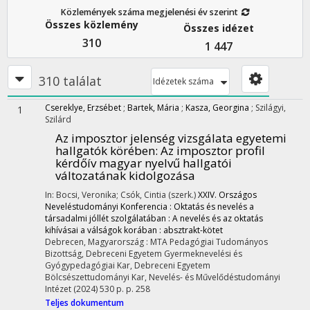
Közlemények száma megjelenési év szerint
Összes közlemény
Összes idézet
310
1 447
310 találat
Idézetek száma
Csereklye, Erzsébet
;
Bartek, Mária
;
Kasza, Georgina
;
Szilágyi,
1
Szilárd
Az imposztor jelenség vizsgálata egyetemi
hallgatók körében
: Az imposztor profil
kérdőív magyar nyelvű hallgatói
változatának kidolgozása
In: Bocsi, Veronika; Csók, Cintia (szerk.)
XXIV. Országos
Neveléstudományi Konferencia : Oktatás és nevelés a
társadalmi jóllét szolgálatában : A nevelés és az oktatás
kihívásai a válságok korában : absztrakt-kötet
Debrecen, Magyarország :
MTA Pedagógiai Tudományos
Bizottság
,
Debreceni Egyetem Gyermeknevelési és
Gyógypedagógiai Kar
,
Debreceni Egyetem
Bölcsészettudományi Kar, Nevelés- és Művelődéstudományi
Intézet
(2024)
530 p.
p. 258
Teljes dokumentum