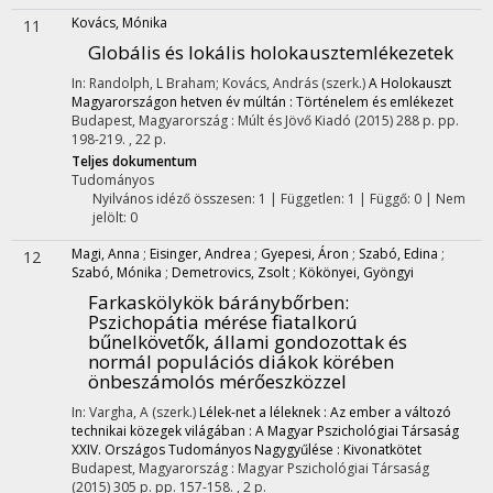
Kovács, Mónika
11
Globális és lokális holokausztemlékezetek
In: Randolph, L Braham; Kovács, András (szerk.)
A Holokauszt
Magyarországon hetven év múltán : Történelem és emlékezet
Budapest, Magyarország :
Múlt és Jövő Kiadó
(2015)
288 p.
pp.
198-219. , 22 p.
Teljes dokumentum
Tudományos
Nyilvános idéző összesen: 1
| Független: 1 | Függő: 0 | Nem
jelölt: 0
Magi, Anna
;
Eisinger, Andrea
;
Gyepesi, Áron
;
Szabó, Edina
;
12
Szabó, Mónika
;
Demetrovics, Zsolt
;
Kökönyei, Gyöngyi
Farkaskölykök báránybőrben
:
Pszichopátia mérése fiatalkorú
bűnelkövetők, állami gondozottak és
normál populációs diákok körében
önbeszámolós mérőeszközzel
In: Vargha, A (szerk.)
Lélek-net a léleknek : Az ember a változó
technikai közegek világában : A Magyar Pszichológiai Társaság
XXIV. Országos Tudományos Nagygyűlése : Kivonatkötet
Budapest, Magyarország :
Magyar Pszichológiai Társaság
(2015)
305 p.
pp. 157-158. , 2 p.