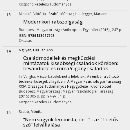
Központi kezelésű
Tudományos
Mihalkó, Viktória
;
Szabó, Mónika
;
Haidegger, Mariann
13
Modernkori rabszolgaság
Budapest, Magyarország :
Anthropolis Egyesület
(2015)
,
247 p.
ISBN:
9786158017503
Oktatási
Nguyen, Luu Lan Anh
14
Családmodellek és megküzdési
mintázatok kisebbségi családok körében:
bevándorló és roma/cigány családok
In: Vargha, A (szerk.)
Lélek-net a léleknek : Az ember a változó
technikai közegek világában : A Magyar Pszichológiai Társaság
XXIV. Országos Tudományos Nagygyűlése : Kivonatkötet
Budapest, Magyarország :
Magyar Pszichológiai Társaság
(2015)
305 p.
pp. 97-97. , 1 p.
Központi kezelésű
Tudományos
Szabó, Mónika
15
“Nem vagyok feminista, de…” - az “f betűs
szó” felvállalása