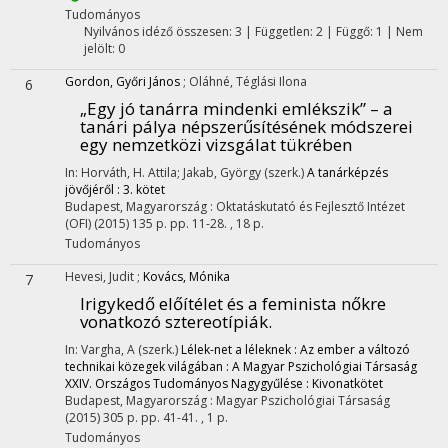
Tudományos
Nyilvános idéző összesen: 3
| Független: 2 | Függő: 1 | Nem
jelölt: 0
Gordon, Győri János
;
Oláhné, Téglási Ilona
6
„Egy jó tanárra mindenki emlékszik” – a
tanári pálya népszerűsítésének módszerei
egy nemzetközi vizsgálat tükrében
In: Horváth, H. Attila; Jakab, György (szerk.)
A tanárképzés
jövőjéről : 3. kötet
Budapest, Magyarország :
Oktatáskutató és Fejlesztő Intézet
(OFI)
(2015)
135 p.
pp. 11-28. , 18 p.
Tudományos
Hevesi, Judit
;
Kovács, Mónika
7
Irigykedő előítélet és a feminista nőkre
vonatkozó sztereotípiák.
In: Vargha, A (szerk.)
Lélek-net a léleknek : Az ember a változó
technikai közegek világában : A Magyar Pszichológiai Társaság
XXIV. Országos Tudományos Nagygyűlése : Kivonatkötet
Budapest, Magyarország :
Magyar Pszichológiai Társaság
(2015)
305 p.
pp. 41-41. , 1 p.
Tudományos