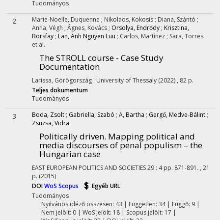
Tudományos
Marie-Noelle, Duquenne
;
Nikolaos, Kokosis
;
Diana, Szántó
;
2
Anna, Végh
;
Ágnes, Kovács
;
Orsolya, Endrődy
;
Krisztina,
Borsfay
;
Lan, Anh Nguyen Luu
;
Carlos, Martínez
;
Sara, Torres
et al.
The STROLL course - Case Study
Documentation
Larissa, Görögország :
University of Thessaly
(2022)
,
82 p.
Teljes dokumentum
Tudományos
Boda, Zsolt
;
Gabriella, Szabó
;
A, Bartha
;
Gergő, Medve-Bálint
;
3
Zsuzsa, Vidra
Politically driven. Mapping political and
media discourses of penal populism – the
Hungarian case
EAST EUROPEAN POLITICS AND SOCIETIES
29
:
4
pp. 871-891. , 21
p.
(2015)
DOI
WoS
Scopus
Egyéb URL
Tudományos
Nyilvános idéző összesen: 43
| Független: 34 | Függő: 9 |
Nem jelölt: 0 | WoS jelölt: 18 | Scopus jelölt: 17 |