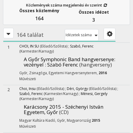
Közlemények száma megjelenési év szerint
Összes közlemény
Összes idézet
164
3
164 találat
Idézetek száma
CHOI, IN SU
(Előadó/Szólista)
;
Szabó, Ferenc
1
(Karmester/Karnagy)
A Győr Symphonic Band hangversenye
:
vezényel : Szabó Ferenc
(hangverseny)
Győr, Zsinagóga, Egyetemi Hangversenyterem,
2016
Művészeti
Choi, Insu
(Előadó/Szólista)
;
Déri, György
(Előadó/Szólista)
;
2
Szabó, Ferenc
(Karmester/Karnagy)
;
Ménesi, Gergely
(Karmester/Karnagy)
Karácsony 2015 - Széchenyi István
Egyetem, Győr
(CD)
Magyar Kultúra Kiadó, Győr, Magyarország
2015
Művészeti