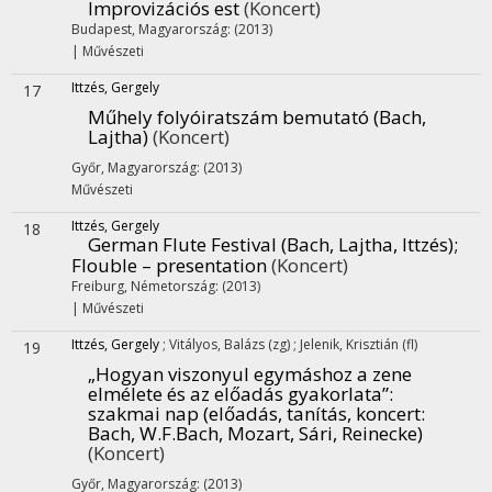
Improvizációs est
(Koncert)
Budapest, Magyarország: (2013)
|
Művészeti
Ittzés, Gergely
17
Műhely folyóiratszám bemutató (Bach,
Lajtha)
(Koncert)
Győr, Magyarország: (2013)
Művészeti
Ittzés, Gergely
18
German Flute Festival (Bach, Lajtha, Ittzés);
Flouble – presentation
(Koncert)
Freiburg, Németország: (2013)
|
Művészeti
Ittzés, Gergely
;
Vitályos, Balázs (zg)
;
Jelenik, Krisztián (fl)
19
„Hogyan viszonyul egymáshoz a zene
elmélete és az előadás gyakorlata”
:
szakmai nap (előadás, tanítás, koncert:
Bach, W.F.Bach, Mozart, Sári, Reinecke)
(Koncert)
Győr, Magyarország: (2013)