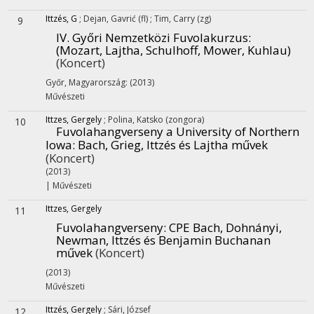
Ittzés, G
;
Dejan, Gavrić (fl)
;
Tim, Carry (zg)
9
IV. Győri Nemzetközi Fuvolakurzus
:
(Mozart, Lajtha, Schulhoff, Mower, Kuhlau)
(Koncert)
Győr, Magyarország: (2013)
Művészeti
Ittzes, Gergely
;
Polina, Katsko (zongora)
10
Fuvolahangverseny a University of Northern
Iowa
: Bach, Grieg, Ittzés és Lajtha művek
(Koncert)
(2013)
|
Művészeti
Ittzes, Gergely
11
Fuvolahangverseny
: CPE Bach, Dohnányi,
Newman, Ittzés és Benjamin Buchanan
művek
(Koncert)
(2013)
Művészeti
Ittzés, Gergely
;
Sári, József
12