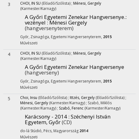
CHOI, IN SU
(Előadó/Szólista)
;
Ménesi, Gergely
3
(Karmester/Karnagy)
A Győri Egyetemi Zenekar Hangversenye.
:
vezényel : Ménesi Gergely
(hangversenyterem)
Győr, Zsinagóga, Egyetemi Hangversenyterem,
2015
Művészeti
CHOI, IN SU
(Előadó/Szólista)
;
Ménesi, Gergely
4
(Karmester/Karnagy)
A Győri Egyetemi Zenekar Hangversenye
(hangverseny)
Győr, Zsinagóga, Egyetemi Hangversenyterem,
2015
Művészeti
Choi, Insu
(Előadó/Szólista)
;
Ittzés, Gergely
(Előadó/Szólista)
;
5
Ménesi, Gergely
(Karmester/Karnagy)
;
Szabó, Miklós
(Karmester/Karnagy)
;
Szabó, Ferenc
(Karmester/Karnagy)
Karácsony - 2014 : Széchenyi István
Egyetem, Győr
(CD)
do-lá Stúdió, Pécs, Magyarország
2014
Művészeti