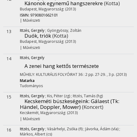
Kánonok egynemű hangszerekre
(Kotta)
Budapest, Magyarország: (2013)
ISMN: 9790801662101
|
Művészeti
Ittzés, Gergely
;
Gyöngyössy, Zoltán
13
Duók, triók
(Kotta)
Budapest, Magyarország: (2013)
|
Művészeti
Ittzés, Gergely
14
A zenei hang kettős természete
MŰHELY: KULTURÁLIS FOLYÓIRAT
36
:
2
pp. 27-29. , 3 p.
(2013)
Matarka
Tudományos
Ittzés, Gergely
;
Kis, Péter (zg)
;
Ittzés, Tamás (hg)
15
Kecskeméti büszkeségeink
: Gálaest (Tk:
Händel, Doppler, Mower)
(Koncert)
Kecskemét, Magyarország: (2013)
|
Művészeti
Ittzés, Gergely
;
Vásárhelyi, Zsóka (fl)
;
Jávorka, Ádám (vla)
;
16
Márkos, Albert (cs)