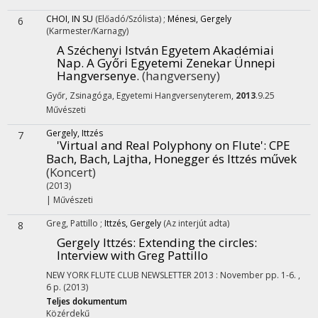
CHOI, IN SU
(Előadó/Szólista)
;
Ménesi, Gergely
6
(Karmester/Karnagy)
A Széchenyi István Egyetem Akadémiai
Nap. A Győri Egyetemi Zenekar Ünnepi
Hangversenye.
(hangverseny)
Győr, Zsinagóga, Egyetemi Hangversenyterem,
2013
.9.25
Művészeti
Gergely, Ittzés
7
'Virtual and Real Polyphony on Flute'
: CPE
Bach, Bach, Lajtha, Honegger és Ittzés művek
(Koncert)
(2013)
|
Művészeti
Greg, Pattillo
;
Ittzés, Gergely
(Az interjút adta)
8
Gergely Ittzés: Extending the circles
:
Interview with Greg Pattillo
NEW YORK FLUTE CLUB NEWSLETTER
2013
:
November
pp. 1-6. ,
6 p.
(2013)
Teljes dokumentum
Közérdekű