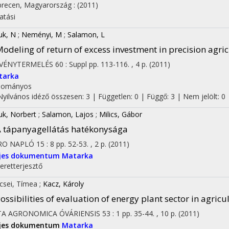
recen, Magyarország :
(2011)
atási
k, N
;
Neményi, M
;
Salamon, L
odeling of return of excess investment in precision agri
VÉNYTERMELÉS
60
:
Suppl
pp. 113-116. , 4 p.
(2011)
tarka
dományos
Nyilvános idéző összesen: 3
| Független: 0 | Függő: 3 | Nem jelölt: 0
k, Norbert
;
Salamon, Lajos
;
Milics, Gábor
 tápanyagellátás hatékonysága
RO NAPLÓ
15
:
8
pp. 52-53. , 2 p.
(2011)
ljes dokumentum
Matarka
eretterjesztő
csei, Tímea
;
Kacz, Károly
ossibilities of evaluation of energy plant sector in agricu
TA AGRONOMICA ÓVÁRIENSIS
53
:
1
pp. 35-44. , 10 p.
(2011)
ljes dokumentum
Matarka