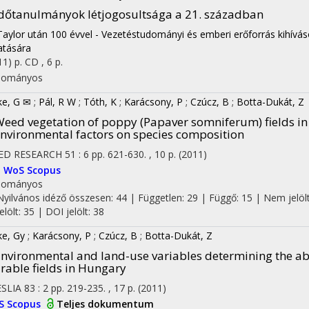
dőtanulmányok létjogosultsága a 21. században
Taylor után 100 évvel - Vezetéstudományi és emberi erőforrás kihívá
atására
11)
p. CD , 6 p.
dományos
ke, G ✉
;
Pál, R W
;
Tóth, K
;
Karácsony, P
;
Czúcz, B
;
Botta-Dukát, Z
eed vegetation of poppy (Papaver somniferum) fields i
nvironmental factors on species composition
ED RESEARCH
51
:
6
pp. 621-630. , 10 p.
(2011)
I
WoS
Scopus
dományos
Nyilvános idéző összesen: 44
| Független: 29 | Függő: 15 | Nem jelölt
jelölt: 35 | DOI jelölt: 38
ke, Gy
;
Karácsony, P
;
Czúcz, B
;
Botta-Dukát, Z
nvironmental and land-use variables determining the ab
rable fields in Hungary
SLIA
83
:
2
pp. 219-235. , 17 p.
(2011)
S
Scopus
Teljes dokumentum