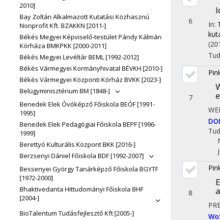
2010]
I
Bay Zoltán Alkalmazott Kutatási Közhasznú
6
In:
Nonprofit Kft. BZAKKN [2011-]
kut
Békés Megyei Képviselő-testület Pándy Kálmán
(20
Kórháza BMKPKK [2000-2011]
Tu
Békés Megyei Levéltár BEML [1992-2012]
Békés Vármegyei Kormányhivatal BÉVKH [2010-]
Pin
Békés Vármegyei Központi Kórház BVKK [2023-]
W
Belügyminisztérium BM [1848-]
e
7
Benedek Elek Óvóképző Főiskola BEÓF [1991-
WE
1995]
DO
Benedek Elek Pedagógiai Főiskola BEPF [1996-
Tu
1999]
Berettyó Kulturális Központ BKK [2016-]
Berzsenyi Dániel Főiskola BDF [1992-2007]
Pin
Bessenyei György Tanárképző Főiskola BGYTF
[1972-2000]
E
Bhaktivedanta Hittudományi Főiskola BHF
a
8
[2004-]
PRE
BioTalentum Tudásfejlesztő Kft [2005-]
Wo