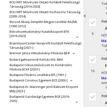
BOLYART Művészeti Oktató Korlátolt Felelősségű
Tu
Társaság [2014-2020]
BOLYART Művészeti Oktató Közhasznú Társaság
[2005-2014]
Pin
Toggle
Borsod-Abaúj-Zemplén Megyei Levéltár BAZML
[1992-2012]
A
navigati
Bölcsészettudományi Kutatóközpont BTK
9
NÖ
[2019-2023]
Ma
BrainVisionCenter Nonprofit Korlátolt Felelősségű
Tu
Társaság [2021-]
Brenner János Hittudományi Főiskola BJHF
Pin
Budai Irgalmasrendi Kórház Kht. BIKK
N
Budapest Cirkuszművészeti és Kortárstánc
Főiskola BCKF [2023-]
10
AG
Budapest Főváros Levéltára BFL [1901-]
Ma
Budapesti Corvinus Egyetem BCE [2003-]
Ism
Budapesti Dr. Manninger Jenő Baleseti Központ
BMJ [2023-]
Pin
Budapesti Gazdasági Egyetem BGE [2016-
2025]
A