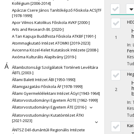
Kollégium [2006-2014]
Apáczai Csere János Tanítóképző Főiskola ACSJTF
[1978-1999]
HEG
Apor Vilmos Katolikus Főiskola AVKF [2000-]
Arts and Research Bt. [2020-]
H
h
A Tan Kapuja Buddhista Főiskola ATKBF [1991-]
1
Atommagkutató Intézet ATOMKI [2019-2023]
In:
Avicenna Közel-Kelet Kutatások Intézete [2008-]
Fen
Kes
Axióma Kulturális Alapítvány [2019-]
Tu
Á
Állambiztonsági Szolgálatok Történeti Levéltára
ÁBTL [2003-]
Hegy
Állami Balett Intézet ÁBI [1950-1990]
H
Államigazgatási Főiskola ÁF [1978-1999]
h
2
b
Állami Gyermeklélektani Intézet ÁGyI [1943-1964]
Állatorvostudományi Egyetem ÁOTE [1962-1999]
In:
Állatorvostudományi Egyetem ÁTE [2016-]
Kes
Tu
Állatorvostudományi Kutatóintézet ÁTKI
[2021-2023]
Kar
ÁNTSZ Dél-dunántúli Regionális Intézete