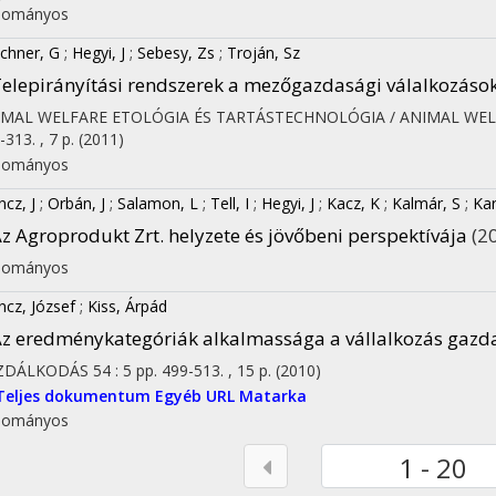
dományos
chner, G
;
Hegyi, J
;
Sebesy, Zs
;
Troján, Sz
elepirányítási rendszerek a mezőgazdasági válalkozáso
IMAL WELFARE ETOLÓGIA ÉS TARTÁSTECHNOLÓGIA / ANIMAL WE
-313. , 7 p.
(2011)
dományos
ncz, J
;
Orbán, J
;
Salamon, L
;
Tell, I
;
Hegyi, J
;
Kacz, K
;
Kalmár, S
;
Ka
z Agroprodukt Zrt. helyzete és jövőbeni perspektívája
(2
dományos
incz, József
;
Kiss, Árpád
z eredménykategóriák alkalmassága a vállalkozás gazda
ZDÁLKODÁS
54
:
5
pp. 499-513. , 15 p.
(2010)
Teljes dokumentum
Egyéb URL
Matarka
dományos
1 - 20