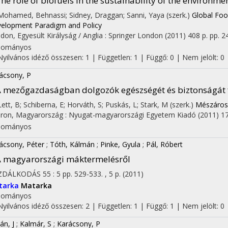
he role of biofuels in the sustainability of the environme
 Mohamed, Behnassi; Sidney, Draggan; Sanni, Yaya (szerk.)
Global Food
elopment Paradigm and Policy
don, Egyesült Királyság / Anglia :
Springer London
(2011)
408 p.
pp. 2
dományos
Nyilvános idéző összesen: 1
| Független: 1 | Függő: 0 | Nem jelölt: 0 |
ácsony, P
 mezőgazdaságban dolgozók egészségét és biztonságát f
 Lett, B; Schiberna, E; Horváth, S; Puskás, L; Stark, M (szerk.)
Mészáros
ron, Magyarország :
Nyugat-magyarországi Egyetem Kiadó
(2011)
17
dományos
ácsony, Péter
;
Tóth, Kálmán
;
Pinke, Gyula
;
Pál, Róbert
 magyarországi máktermelésről
ZDÁLKODÁS
55
:
5
pp. 529-533. , 5 p.
(2011)
tarka
Matarka
dományos
Nyilvános idéző összesen: 2
| Független: 1 | Függő: 1 | Nem jelölt: 0
án, J
;
Kalmár, S
;
Karácsony, P