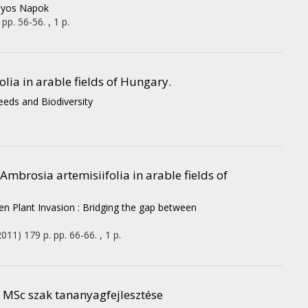
nyos Napok
pp. 56-56. , 1 p.
lia in arable fields of Hungary.
eds and Biodiversity
Ambrosia artemisiifolia in arable fields of
n Plant Invasion : Bridging the gap between
2011)
179 p.
pp. 66-66. , 1 p.
 MSc szak tananyagfejlesztése