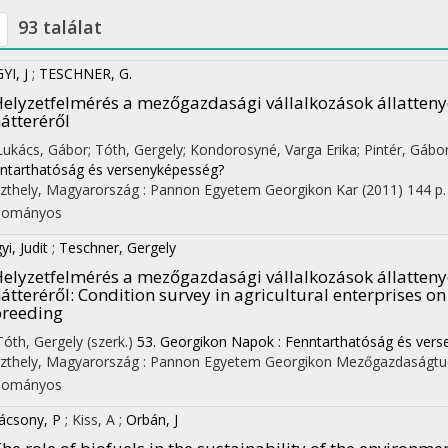
93 találat
YI, J
;
TESCHNER, G.
elyzetfelmérés a mezőgazdasági vállalkozások állatteny
átteréről
 Lukács, Gábor; Tóth, Gergely; Kondorosyné, Varga Erika; Pintér, Gábor
ntarthatóság és versenyképesség?
zthely, Magyarország :
Pannon Egyetem Georgikon Kar
(2011)
144 p.
dományos
i, Judit
;
Teschner, Gergely
elyzetfelmérés a mezőgazdasági vállalkozások állatteny
átteréről
: Condition survey in agricultural enterprises 
reeding
 Tóth, Gergely (szerk.)
53. Georgikon Napok : Fenntarthatóság és ver
zthely, Magyarország :
Pannon Egyetem Georgikon Mezőgazdaságtu
dományos
ácsony, P
;
Kiss, A
;
Orbán, J