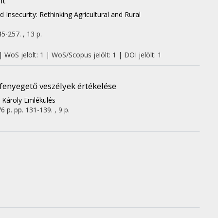
nt
 Insecurity: Rethinking Agricultural and Rural
45-257. , 13 p.
 WoS jelölt: 1 | WoS/Scopus jelölt: 1 | DOI jelölt: 1
enyegető veszélyek értékelése
 Károly Emlékülés
6 p.
pp. 131-139. , 9 p.