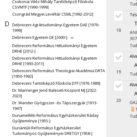
Csokonai Vitéz Mihály Tanítóképző Főiskola
Tu
CSVMTF [1990-1999]
Csongrád Megyei Levéltár CSML [1992-2012]
Tes
D
T
Debreceni Agrártudományi Egyetem DAE [1970-
18
1999]
AN
Debreceni Egyetem DE [2000-]
307
Tu
Debreceni Református Hittudományi Egyetem
DRHE [2012-]
Alvi
Debreceni Református Hittudományi Egyetem
DRHE [1993-2011]
A
Debreceni Református Theologiai Akadémia DRTA
19
Tu
[1950-1992]
Debreceni Tantóképző Főiskola DTF [1976-1989]
Alv
Dr. Manninger Jenő Baleseti Központ MJ [2022-
A
2023]
20
GA
Dr. Wander Gyógyszer- és Tápszergyár [1913-
1947]
Dunamelléki Református Egyházkerület Ráday
Tu
Gyűjteménye [1955-]
Dunántúli Református Egyházkerület
Tudományos Gyűjteményei DRETGY [1958-]