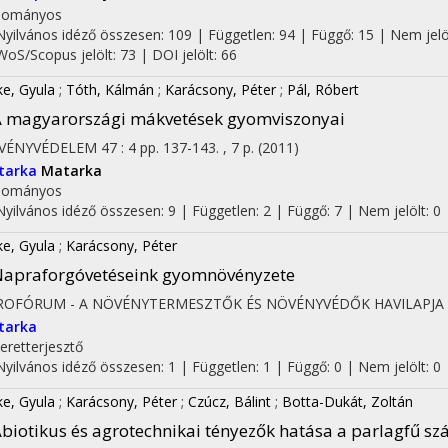
dományos
Nyilvános idéző összesen: 109
| Független: 94 | Függő: 15 | Nem jelölt
WoS/Scopus jelölt: 73 | DOI jelölt: 66
ke, Gyula
;
Tóth, Kálmán
;
Karácsony, Péter
;
Pál, Róbert
 magyarországi mákvetések gyomviszonyai
on
VÉNYVÉDELEM
47
:
4
pp. 137-143. , 7 p.
(2011)
tarka
Matarka
dományos
Nyilvános idéző összesen: 9
| Független: 2 | Függő: 7 | Nem jelölt: 0
ke, Gyula
;
Karácsony, Péter
apraforgóvetéseink gyomnövényzete
ROFÓRUM - A NÖVÉNYTERMESZTŐK ÉS NÖVÉNYVÉDŐK HAVILAPJA
tarka
eretterjesztő
Nyilvános idéző összesen: 1
| Független: 1 | Függő: 0 | Nem jelölt: 0
ke, Gyula
;
Karácsony, Péter
;
Czúcz, Bálint
;
Botta-Dukát, Zoltán
biotikus és agrotechnikai tényezők hatása a parlagfű szá