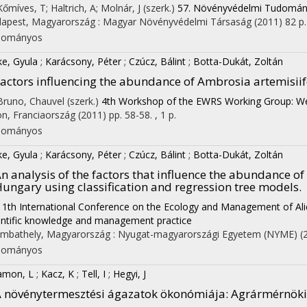
 Kőmíves, T; Haltrich, A; Molnár, J (szerk.)
57. Növényvédelmi Tudomá
apest, Magyarország :
Magyar Növényvédelmi Társaság
(2011)
82 p.
dományos
ke, Gyula
;
Karácsony, Péter
;
Czúcz, Bálint
;
Botta-Dukát, Zoltán
actors influencing the abundance of Ambrosia artemisiifo
 Bruno, Chauvel (szerk.)
4th Workshop of the EWRS Working Group: We
on, Franciaország
(2011)
pp. 58-58. , 1 p.
dományos
ke, Gyula
;
Karácsony, Péter
;
Czúcz, Bálint
;
Botta-Dukát, Zoltán
n analysis of the factors that influence the abundance of 
ungary using classification and regression tree models.
11th International Conference on the Ecology and Management of Alie
entific knowledge and management practice
mbathely, Magyarország :
Nyugat-magyarországi Egyetem (NYME)
(
dományos
amon, L
;
Kacz, K
;
Tell, I
;
Hegyi, J
 növénytermesztési ágazatok ökonómiája
: Agrármérnöki