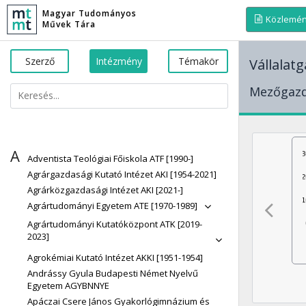
Magyar Tudományos
Közlemé
Művek Tára
Szerző
Intézmény
Témakör
Vállalat
Mezőgazd
A
Adventista Teológiai Főiskola ATF [1990-]
Agrárgazdasági Kutató Intézet AKI [1954-2021]
Agrárközgazdasági Intézet AKI [2021-]
Agrártudományi Egyetem ATE [1970-1989]
Agrártudományi Kutatóközpont ATK [2019-
2023]
Agrokémiai Kutató Intézet AKKI [1951-1954]
Andrássy Gyula Budapesti Német Nyelvű
Egyetem AGYBNNYE
Apáczai Csere János Gyakorlógimnázium és