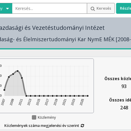
ny
Keresés
Részl
gazdasági és Vezetéstudományi Intézet
aság- és Élelmiszertudományi Kar NymE MÉK [2008-
Összes köz
93
Összes id
248
Közlemény
Közlemények száma megjelenési év szerint