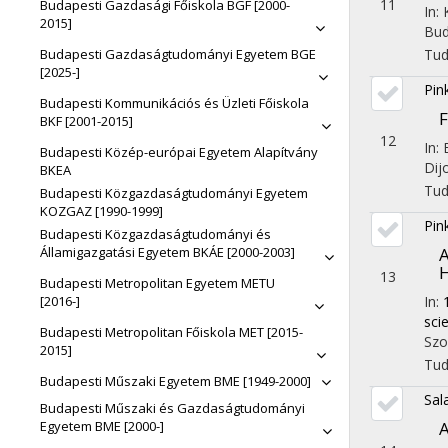
11
Budapesti Gazdasági Főiskola BGF [2000-
In:
2015]
Bud
Tu
Budapesti Gazdaságtudományi Egyetem BGE
[2025-]
Pin
Budapesti Kommunikációs és Üzleti Főiskola
F
BKF [2001-2015]
12
In:
Budapesti Közép-európai Egyetem Alapítvány
Dij
BKEA
Tu
Budapesti Közgazdaságtudományi Egyetem
KOZGAZ [1990-1999]
Pin
Budapesti Közgazdaságtudományi és
A
Államigazgatási Egyetem BKÁE [2000-2003]
H
13
Budapesti Metropolitan Egyetem METU
In:
[2016-]
sci
Budapesti Metropolitan Főiskola MET [2015-
Szo
2015]
Tu
Budapesti Műszaki Egyetem BME [1949-2000]
Sal
Budapesti Műszaki és Gazdaságtudományi
A
Egyetem BME [2000-]