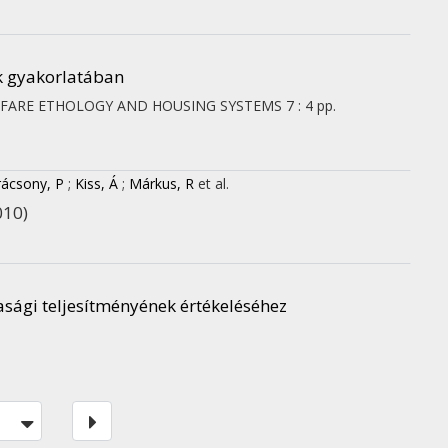
k gyakorlatában
LFARE ETHOLOGY AND HOUSING SYSTEMS
7
:
4
pp.
rácsony, P
;
Kiss, Á
;
Márkus, R
et al.
010)
sági teljesítményének értékeléséhez