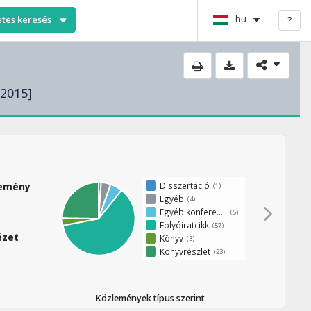
hu
etes keresés
?
2015]
Disszertáció
lemény
(1)
Egyéb
(4)
Egyéb konferenciaközlemény
(5)
Folyóiratcikk
(57)
ézet
Könyv
(3)
Könyvrészlet
(23)
Közlemények típus szerint