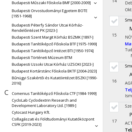
14
Deb
Budapesti Műszaki Főiskola BMF [2000-2009]
Okt
Budapesti Orvostudományi Egyetem BOTE
[1951-1968]
Smu
Budapesti Péterfy Sándor Utcai Kórház-
M
Rendelőintézet PK [2023-]
15
NÖ
Budapesti Szent Margit Kórház BSZMK [1897-]
Ma
Budapesti Tanítóképző Főiskola BTF [1975-1999]
Tu
Budapesti Tanítóképző Intézet BTI [1950-1974]
Budapesti Történeti Múzeum BTM
Budapesti Uzsoki Utcai Kórház UZSOKI [2023-]
Smu
Budapest Kortárstánc Főiskola BKTF [2004-2023]
A
Bűnügyi Szakértői és Kutatóintézet BSZKI [1990-
16
AG
2016]
Te
C
Comenius Tanítóképző Főiskola CTF [1984-1999]
Ism
CycloLab Cyclodextrin Research and
Development Laboratory Ltd. [1989-]
Sze
Cytocast Hungary Kft.
P
Csillagászati és Földtudományi Kutatóközpont
17
AC
CSFK [2019-2023]
Te