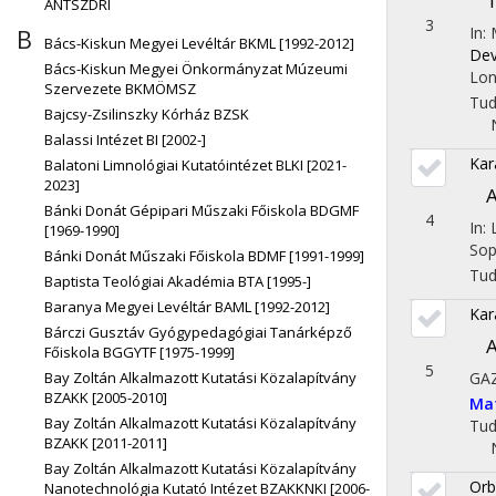
T
ÁNTSZDRI
3
B
In:
Bács-Kiskun Megyei Levéltár BKML [1992-2012]
Dev
Bács-Kiskun Megyei Önkormányzat Múzeumi
Lon
Szervezete BKMÖMSZ
Tu
Bajcsy-Zsilinszky Kórház BZSK
Balassi Intézet BI [2002-]
Kar
Balatoni Limnológiai Kutatóintézet BLKI [2021-
2023]
A
Bánki Donát Gépipari Műszaki Főiskola BDGMF
4
In:
[1969-1990]
Sop
Bánki Donát Műszaki Főiskola BDMF [1991-1999]
Tu
Baptista Teológiai Akadémia BTA [1995-]
Baranya Megyei Levéltár BAML [1992-2012]
Kar
Bárczi Gusztáv Gyógypedagógiai Tanárképző
A
Főiskola BGGYTF [1975-1999]
5
Bay Zoltán Alkalmazott Kutatási Közalapítvány
GA
BZAKK [2005-2010]
Ma
Bay Zoltán Alkalmazott Kutatási Közalapítvány
Tu
BZAKK [2011-2011]
Bay Zoltán Alkalmazott Kutatási Közalapítvány
Orb
Nanotechnológia Kutató Intézet BZAKKNKI [2006-