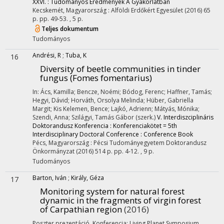
XXVI. : Tudományos Eredmények A Gyakorlatban
Kecskemét, Magyarország :
Alföldi Erdőkért Egyesület
(2016)
65
p.
pp. 49-53. , 5 p.
Teljes dokumentum
Tudományos
Andrési, R
;
Tuba, K
16
Diversity of beetle communities in tinder
fungus (Fomes fomentarius)
In: Ács, Kamilla; Bencze, Noémi; Bódog, Ferenc; Haffner, Tamás;
Hegyi, Dávid; Horváth, Orsolya Melinda; Hüber, Gabriella
Margit; Kis Kelemen, Bence; Lajkó, Adrienn; Mátyás, Mónika;
Szendi, Anna; Szilágyi, Tamás Gábor (szerk.)
V. Interdiszciplináris
Doktorandusz Konferencia : Konferenciakötet = 5th
Interdisciplinary Doctoral Conference : Conference Book
Pécs, Magyarország :
Pécsi Tudományegyetem Doktorandusz
Önkormányzat
(2016)
514 p.
pp. 4-12. , 9 p.
Tudományos
Barton, Iván
;
Király, Géza
17
Monitoring system for natural forest
dynamic in the fragments of virgin forest
of Carpathian region
(2016)
Poszter prezentáció
,
Konferencia: Living Planet Symposium