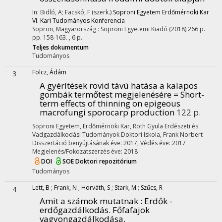
In: Bidló, A; Facskó, F (szerk.)
Soproni Egyetem Erdőmérnöki Kar
VI. Kari Tudományos Konferencia
Sopron, Magyarország :
Soproni Egyetemi Kiadó
(2018)
266 p.
pp. 158-163. , 6 p.
Teljes dokumentum
Tudományos
Folcz, Ádám
3
A gyérítések rövid távú hatása a kalapos
gombák termőtest megjelenésére = Short-
term effects of thinning on epigeous
macrofungi sporocarp production
122 p.
Soproni Egyetem, Erdőmérnöki Kar, Roth Gyula Erdészeti és
Vadgazdálkodási Tudományok Doktori Iskola,
Frank Norbert
Disszertáció benyújtásának éve: 2017,
Védés éve: 2017
Megjelenés/Fokozatszerzés éve: 2018
DOI
SOE Doktori repozitórium
Tudományos
Lett, B
;
Frank, N
;
Horváth, S
;
Stark, M
;
Szűcs, R
4
Amit a számok mutatnak : Erdők -
erdőgazdálkodás. Főfafajok
vagyongazdálkodása.