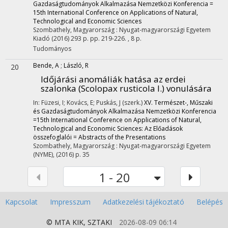
Gazdaságtudományok Alkalmazása Nemzetközi Konferencia =
15th International Conference on Applications of Natural,
Technological and Economic Sciences
Szombathely, Magyarország :
Nyugat-magyarországi Egyetem
Kiadó
(2016)
293 p.
pp. 219-226. , 8 p.
Tudományos
Bende, A
;
László, R
20
Időjárási anomáliák hatása az erdei
szalonka (Scolopax rusticola l.) vonulására
In: Füzesi, I; Kovács, E; Puskás, J (szerk.)
XV. Természet-, Műszaki
és Gazdaságtudományok Alkalmazása Nemzetközi Konferencia
=15th International Conference on Applications of Natural,
Technological and Economic Sciences: Az Előadások
összefoglalói = Abstracts of the Presentations
Szombathely, Magyarország :
Nyugat-magyarországi Egyetem
(NYME)
,
(2016)
p. 35
1 - 20
Kapcsolat
Impresszum
Adatkezelési tájékoztató
Belépés
© MTA
KIK
,
SZTAKI
2026-08-09 06:14