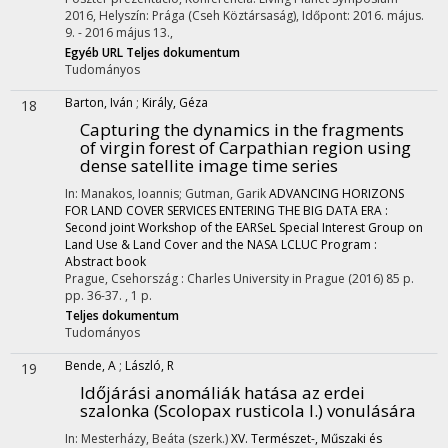
2016
,
Helyszín: Prága (Cseh Köztársaság)
,
Időpont: 2016. május.
9. - 2016 május 13.
,
Egyéb URL
Teljes dokumentum
Tudományos
Barton, Iván
;
Király, Géza
18
Capturing the dynamics in the fragments
of virgin forest of Carpathian region using
dense satellite image time series
In: Manakos, Ioannis; Gutman, Garik
ADVANCING HORIZONS
FOR LAND COVER SERVICES ENTERING THE BIG DATA ERA :
Second joint Workshop of the EARSeL Special Interest Group on
Land Use & Land Cover and the NASA LCLUC Program :
Abstract book
Prague, Csehország :
Charles University in Prague
(2016)
85 p.
pp. 36-37. , 1 p.
Teljes dokumentum
Tudományos
Bende, A
;
László, R
19
Időjárási anomáliák hatása az erdei
szalonka (Scolopax rusticola l.) vonulására
In: Mesterházy, Beáta (szerk.)
XV. Természet-, Műszaki és