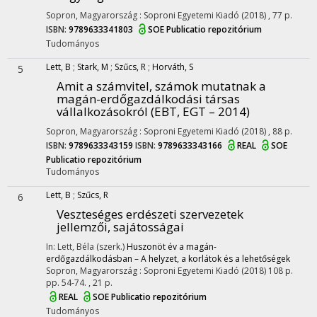
Sopron, Magyarország :
Soproni Egyetemi Kiadó
(2018)
,
77 p.
ISBN:
9789633341803
SOE Publicatio repozitórium
Tudományos
Lett, B
;
Stark, M
;
Szűcs, R
;
Horváth, S
5
Amit a számvitel, számok mutatnak a
magán-erdőgazdálkodási társas
vállalkozásokról (EBT, EGT – 2014)
Sopron, Magyarország :
Soproni Egyetemi Kiadó
(2018)
,
88 p.
ISBN:
9789633343159
ISBN:
9789633343166
REAL
SOE
Publicatio repozitórium
Tudományos
Lett, B
;
Szűcs, R
6
Veszteséges erdészeti szervezetek
jellemzői, sajátosságai
In: Lett, Béla (szerk.)
Huszonöt év a magán-
erdőgazdálkodásban – A helyzet, a korlátok és a lehetőségek
Sopron, Magyarország :
Soproni Egyetemi Kiadó
(2018)
108 p.
pp. 54-74. , 21 p.
REAL
SOE Publicatio repozitórium
Tudományos