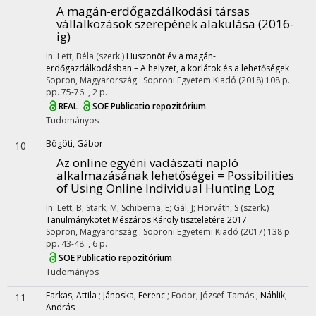
A magán-erdőgazdálkodási társas
vállalkozások szerepének alakulása (2016-
ig)
In: Lett, Béla (szerk.)
Huszonöt év a magán-
erdőgazdálkodásban – A helyzet, a korlátok és a lehetőségek
Sopron, Magyarország :
Soproni Egyetem Kiadó
(2018)
108 p.
pp. 75-76. , 2 p.
REAL
SOE Publicatio repozitórium
Tudományos
Bögöti, Gábor
10
Az online egyéni vadászati napló
alkalmazásának lehetőségei = Possibilities
of Using Online Individual Hunting Log
In: Lett, B; Stark, M; Schiberna, E; Gál, J; Horváth, S (szerk.)
Tanulmánykötet Mészáros Károly tiszteletére 2017
Sopron, Magyarország :
Soproni Egyetemi Kiadó
(2017)
138 p.
pp. 43-48. , 6 p.
SOE Publicatio repozitórium
Tudományos
Farkas, Attila
;
Jánoska, Ferenc
;
Fodor, József-Tamás
;
Náhlik,
11
András