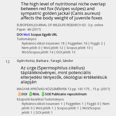
The high level of nutritional niche overlap
between red fox (Vulpes vulpes) and
sympatric golden jackal (Canis aureus)
affects the body weight of juvenile foxes
EUROPEAN JOURNAL OF WILDLIFE RESEARCH
63
:
3
p. online
Paper: 46
(2017)
DOI
WoS
Scopus
Egyéb URL
Tudományos
Nyilvános idéző összesen: 18
| Független: 16 | Függő: 2 |
Nem jelölt: 0 | WoS jelölt: 12 | Scopus jelölt: 10 |
WoS/Scopus jelölt: 14 | DOI jelölt: 13
Győri-Koósz, Barbara
;
Faragó, Sándor
12
Az ürge (Spermophilus citellus)
tápláléknövényei, mint potenciális
elterjedési tényezők, ökológiai értékelésük
alapján
MAGYAR APRÓVAD KÖZLEMÉNYEK
13
pp. 161-175. , 15 p.
(2017)
DOI
REAL
SOE Publicatio repozitórium
Központi kezelésű
Tudományos
Nyilvános idéző összesen: 1
| Független: 1 | Függő: 0 | Nem
jelölt: 0 | WoS jelölt: 1 | Scopus jelölt: 1 | WoS/Scopus
jelölt: 1 | DOI jelölt: 1