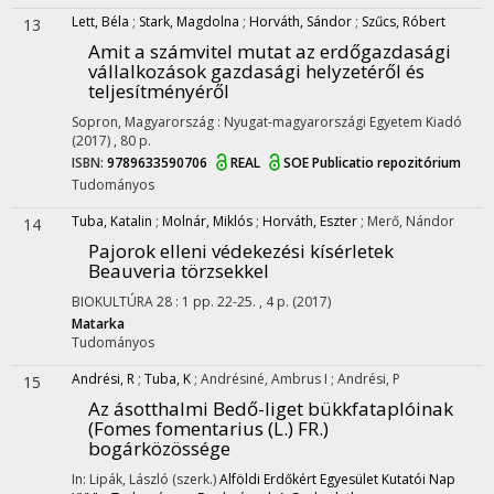
Lett, Béla
;
Stark, Magdolna
;
Horváth, Sándor
;
Szűcs, Róbert
13
Amit a számvitel mutat az erdőgazdasági
vállalkozások gazdasági helyzetéről és
teljesítményéről
Sopron, Magyarország :
Nyugat-magyarországi Egyetem Kiadó
(2017)
,
80 p.
ISBN:
9789633590706
REAL
SOE Publicatio repozitórium
Tudományos
Tuba, Katalin
;
Molnár, Miklós
;
Horváth, Eszter
;
Merő, Nándor
14
Pajorok elleni védekezési kísérletek
Beauveria törzsekkel
BIOKULTÚRA
28
:
1
pp. 22-25. , 4 p.
(2017)
Matarka
Tudományos
Andrési, R
;
Tuba, K
;
Andrésiné, Ambrus I
;
Andrési, P
15
Az ásotthalmi Bedő-liget bükkfataplóinak
(Fomes fomentarius (L.) FR.)
bogárközössége
In: Lipák, László (szerk.)
Alföldi Erdőkért Egyesület Kutatói Nap