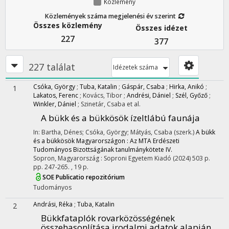
Közlemény
Közlemények száma megjelenési év szerint
Összes közlemény
Összes idézet
227
377
227 találat
Idézetek száma
Csóka, György
;
Tuba, Katalin
;
Gáspár, Csaba
;
Hirka, Anikó
;
1
Lakatos, Ferenc
;
Kovács, Tibor
;
Andrési, Dániel
;
Szél, Győző
;
Winkler, Dániel
;
Szinetár, Csaba
et al.
A bükk és a bükkösök ízeltlábú faunája
In: Bartha, Dénes; Csóka, György; Mátyás, Csaba (szerk.)
A bükk
és a bükkösök Magyarországon : Az MTA Erdészeti
Tudományos Bizottságának tanulmánykötete IV.
Sopron, Magyarország :
Soproni Egyetem Kiadó
(2024)
503 p.
pp. 247-265. , 19 p.
SOE Publicatio repozitórium
Tudományos
Andrási, Réka
;
Tuba, Katalin
2
Bükkfataplók rovarközösségének
összehasonlítása irodalmi adatok alapján