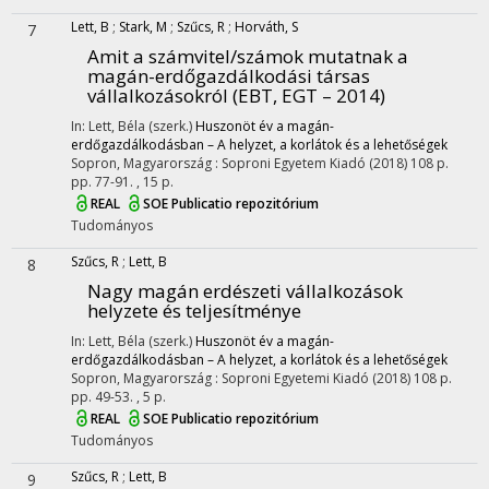
Lett, B
;
Stark, M
;
Szűcs, R
;
Horváth, S
7
Amit a számvitel/számok mutatnak a
magán-erdőgazdálkodási társas
vállalkozásokról (EBT, EGT – 2014)
In: Lett, Béla (szerk.)
Huszonöt év a magán-
erdőgazdálkodásban – A helyzet, a korlátok és a lehetőségek
Sopron, Magyarország :
Soproni Egyetem Kiadó
(2018)
108 p.
pp. 77-91. , 15 p.
REAL
SOE Publicatio repozitórium
Tudományos
Szűcs, R
;
Lett, B
8
Nagy magán erdészeti vállalkozások
helyzete és teljesítménye
In: Lett, Béla (szerk.)
Huszonöt év a magán-
erdőgazdálkodásban – A helyzet, a korlátok és a lehetőségek
Sopron, Magyarország :
Soproni Egyetemi Kiadó
(2018)
108 p.
pp. 49-53. , 5 p.
REAL
SOE Publicatio repozitórium
Tudományos
Szűcs, R
;
Lett, B
9