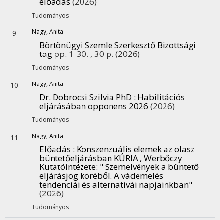
előadás
(2026)
Tudományos
Nagy, Anita
9
Börtönügyi Szemle Szerkesztő Bizottsági
tag
pp. 1-30. , 30 p.
(2026)
Tudományos
Nagy, Anita
10
Dr. Dobrocsi Szilvia PhD : Habilitációs
eljárásában opponens 2026
(2026)
Tudományos
Nagy, Anita
11
Előadás : Konszenzuális elemek az olasz
büntetőeljárásban KÚRIA , Werbőczy
Kutatóintézete
: " Szemelvények a büntető
eljárásjog köréből. A vádemelés
tendenciái és alternativái napjainkban"
(2026)
Tudományos