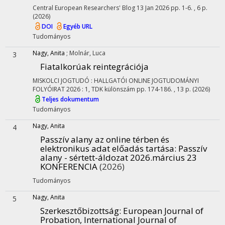
Central European Researchers' Blog
13 Jan 2026
pp. 1-6. , 6 p.
(2026)
DOI
Egyéb URL
Tudományos
Nagy, Anita
;
Molnár, Luca
3
Fiatalkorúak reintegrációja
MISKOLCI JOGTUDÓ : HALLGATÓI ONLINE JOGTUDOMÁNYI
FOLYÓIRAT
2026
:
1, TDK különszám
pp. 174-186. , 13 p.
(2026)
Teljes dokumentum
Tudományos
Nagy, Anita
4
Passzív alany az online térben és
elektronikus adat előadás tartása
: Passzív
alany - sértett-áldozat 2026.március 23
KONFERENCIA
(2026)
Tudományos
Nagy, Anita
5
Szerkesztőbizottság
: European Journal of
Probation, International Journal of