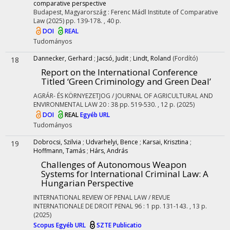
comparative perspective
Budapest, Magyarország :
Ferenc Mádl Institute of Comparative
Law
(2025)
pp. 139-178. , 40 p.
DOI
REAL
Tudományos
Dannecker, Gerhard
;
Jacsó, Judit
;
Lindt, Roland
(Fordító)
18
Report on the International Conference
Titled ‘Green Criminology and Green Deal’
AGRÁR- ÉS KÖRNYEZETJOG / JOURNAL OF AGRICULTURAL AND
ENVIRONMENTAL LAW
20
:
38
pp. 519-530. , 12 p.
(2025)
DOI
REAL
Egyéb URL
Tudományos
Dobrocsi, Szilvia
;
Udvarhelyi, Bence
;
Karsai, Krisztina
;
19
Hoffmann, Tamás
;
Hárs, András
Challenges of Autonomous Weapon
Systems for International Criminal Law: A
Hungarian Perspective
INTERNATIONAL REVIEW OF PENAL LAW / REVUE
INTERNATIONALE DE DROIT PENAL
96
:
1
pp. 131-143. , 13 p.
(2025)
Scopus
Egyéb URL
SZTE Publicatio