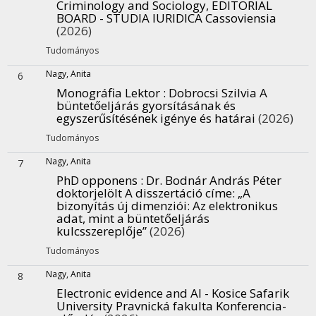
Criminology and Sociology, EDITORIAL
BOARD - STUDIA IURIDICA Cassoviensia
(2026)
Tudományos
Nagy, Anita
6
Monográfia Lektor : Dobrocsi Szilvia A
büntetőeljárás gyorsításának és
egyszerűsítésének igénye és határai
(2026)
Tudományos
Nagy, Anita
7
PhD opponens : Dr. Bodnár András Péter
doktorjelölt A disszertáció címe: „A
bizonyítás új dimenziói: Az elektronikus
adat, mint a büntetőeljárás
kulcsszereplője”
(2026)
Tudományos
Nagy, Anita
8
Electronic evidence and AI - Kosice Safarik
University Pravnická fakulta Konferencia-