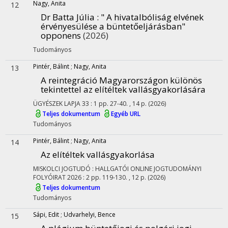
Nagy, Anita
12
Dr Batta Júlia : " A hivatalbóliság elvének
érvényesülése a büntetőeljárásban"
opponens
(2026)
Tudományos
Pintér, Bálint
;
Nagy, Anita
13
A reintegráció Magyarországon különös
tekintettel az elítéltek vallásgyakorlására
ÜGYÉSZEK LAPJA
33
:
1
pp. 27-40. , 14 p.
(2026)
Teljes dokumentum
Egyéb URL
Tudományos
Pintér, Bálint
;
Nagy, Anita
14
Az elítéltek vallásgyakorlása
MISKOLCI JOGTUDÓ : HALLGATÓI ONLINE JOGTUDOMÁNYI
FOLYÓIRAT
2026
:
2
pp. 119-130. , 12 p.
(2026)
Teljes dokumentum
Tudományos
Sápi, Edit
;
Udvarhelyi, Bence
15