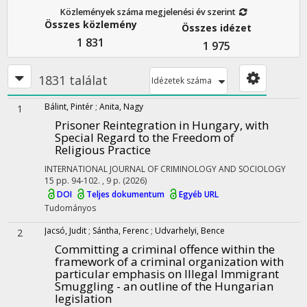
Közlemények száma megjelenési év szerint
Összes közlemény
Összes idézet
1 831
1 975
1831 találat
Idézetek száma
Bálint, Pintér
;
Anita, Nagy
1
Prisoner Reintegration in Hungary, with
Special Regard to the Freedom of
Religious Practice
INTERNATIONAL JOURNAL OF CRIMINOLOGY AND SOCIOLOGY
15
pp. 94-102. , 9 p.
(2026)
DOI
Teljes dokumentum
Egyéb URL
Tudományos
Jacsó, Judit
;
Sántha, Ferenc
;
Udvarhelyi, Bence
2
Committing a criminal offence within the
framework of a criminal organization with
particular emphasis on Illegal Immigrant
Smuggling - an outline of the Hungarian
legislation