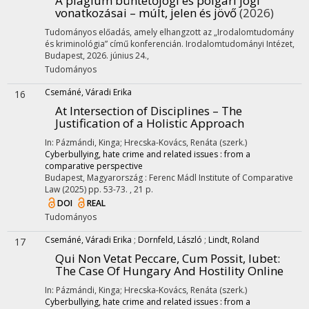
A plágium büntetőjogi és polgári jogi
vonatkozásai – múlt, jelen és jövő
(2026)
Tudományos előadás, amely elhangzott az „Irodalomtudomány
és kriminológia” című konferencián. Irodalomtudományi Intézet,
Budapest, 2026. június 24.
,
Tudományos
Csemáné, Váradi Erika
16
At Intersection of Disciplines – The
Justification of a Holistic Approach
In: Pázmándi, Kinga; Hrecska-Kovács, Renáta (szerk.)
Cyberbullying, hate crime and related issues : from a
comparative perspective
Budapest, Magyarország :
Ferenc Mádl Institute of Comparative
Law
(2025)
pp. 53-73. , 21 p.
DOI
REAL
Tudományos
Csemáné, Váradi Erika
;
Dornfeld, László
;
Lindt, Roland
17
Qui Non Vetat Peccare, Cum Possit, Iubet
:
The Case Of Hungary And Hostility Online
In: Pázmándi, Kinga; Hrecska-Kovács, Renáta (szerk.)
Cyberbullying, hate crime and related issues : from a