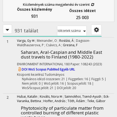
Közlemények száma megjelenési év szerint
Összes közlemény
Összes idézet
931
25 003
931 találat
Idézetek száma
Varga, Gy ✉
;
Meinander, O
;
Rostási, Á
;
Dagsson-
1
Waldhauserova, P
;
Csávics, A
;
Gresina, F
Saharan, Aral-Caspian and Middle East
dust travels to Finland (1980-2022)
ENVIRONMENT INTERNATIONAL
180
Paper: 108243
(2023)
DOI
WoS
Scopus
PubMed
Egyéb URL
Központi kezelésű
Tudományos
Nyilvános idéző összesen: 21
| Független: 16 | Függő: 5 |
Nem jelölt: 0 | WoS jelölt: 16 | Scopus jelölt: 18 |
WoS/Scopus jelölt: 21 | DOI jelölt: 20
Hubai, Katalin
;
Kováts, Nora ✉
;
Sainnokhoi, Tsend-Ayush
;
Eck-
2
Varanka, Bettina
;
Hoffer, András
;
Tóth, Ádám
;
Teke, Gábor
Phytotoxicity of particulate matter from
controlled burning of different plastic