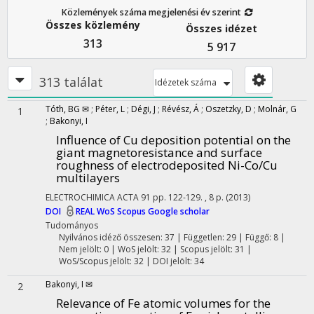
Közlemények száma megjelenési év szerint
Összes közlemény
Összes idézet
313
5 917
313 találat
Idézetek száma
Tóth, BG ✉
;
Péter, L
;
Dégi, J
;
Révész, Á
;
Oszetzky, D
;
Molnár, G
1
;
Bakonyi, I
Influence of Cu deposition potential on the
giant magnetoresistance and surface
roughness of electrodeposited Ni-Co/Cu
multilayers
ELECTROCHIMICA ACTA
91
pp. 122-129. , 8 p.
(2013)
DOI
REAL
WoS
Scopus
Google scholar
Tudományos
Nyilvános idéző összesen: 37
| Független: 29 | Függő: 8 |
Nem jelölt: 0 | WoS jelölt: 32 | Scopus jelölt: 31 |
WoS/Scopus jelölt: 32 | DOI jelölt: 34
Bakonyi, I ✉
2
Relevance of Fe atomic volumes for the