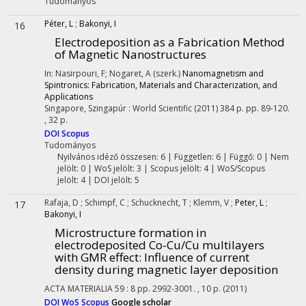
Tudományos
Péter, L
;
Bakonyi, I
16
Electrodeposition as a Fabrication Method
of Magnetic Nanostructures
In: Nasirpouri, F; Nogaret, A (szerk.)
Nanomagnetism and
Spintronics: Fabrication, Materials and Characterization, and
Applications
Singapore, Szingapúr :
World Scientific
(2011)
384 p.
pp. 89-120.
, 32 p.
DOI
Scopus
Tudományos
Nyilvános idéző összesen: 6
| Független: 6 | Függő: 0 | Nem
jelölt: 0 | WoS jelölt: 3 | Scopus jelölt: 4 | WoS/Scopus
jelölt: 4 | DOI jelölt: 5
Rafaja, D
;
Schimpf, C
;
Schucknecht, T
;
Klemm, V
;
Peter, L
;
17
Bakonyi, I
Microstructure formation in
electrodeposited Co-Cu/Cu multilayers
with GMR effect: Influence of current
density during magnetic layer deposition
ACTA MATERIALIA
59
:
8
pp. 2992-3001. , 10 p.
(2011)
DOI
WoS
Scopus
Google scholar