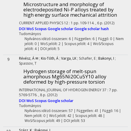
Microstructure and morphology of
electrodeposited Ni-P alloys treated by
high energy surface mechanical attrition
CURRENT APPLIED PHYSICS
12
:
1
pp. 109-114. , 6 p.
(2012)
DOI
WoS
Scopus
Google scholar
Google scholar hash
Tudományos
Nyilvános idéző összesen: 6
| Független: 6 | Függő: 0 | Nem
jelölt: 0 | WoS jelölt: 2 | Scopus jelölt: 4 | WoS/Scopus
jelölt: 4 | DOI jelölt: 5
Révész, Á ✉
;
Kis-Tóth, Á
;
Varga, LK
;
Schafler, E
;
Bakonyi, I
;
9
Spassov, T
Hydrogen storage of melt-spun
amorphous Mg65Ni20Cu5Y10 alloy
deformed by high-pressure torsion
INTERNATIONAL JOURNAL OF HYDROGEN ENERGY
37
:
7
pp.
5769-5776. , 8 p.
(2012)
DOI
WoS
Scopus
Google scholar
Tudományos
Nyilvános idéző összesen: 57
| Független: 41 | Függő: 16 |
Nem jelölt: 0 | WoS jelölt: 42 | Scopus jelölt: 48 |
WoS/Scopus jelölt: 49 | DOI jelölt: 53
Szász, K
;
Bakonyi, I