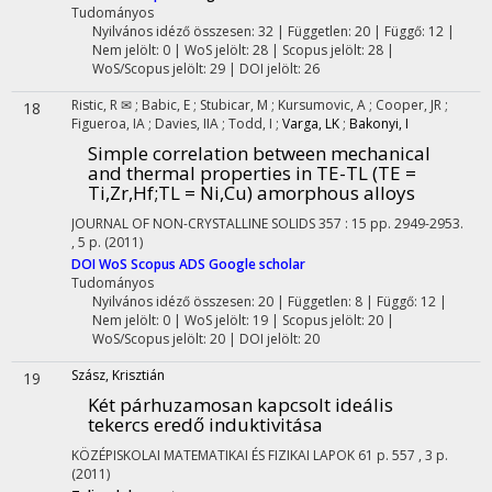
Tudományos
Nyilvános idéző összesen: 32
| Független: 20 | Függő: 12 |
Nem jelölt: 0 | WoS jelölt: 28 | Scopus jelölt: 28 |
WoS/Scopus jelölt: 29 | DOI jelölt: 26
Ristic, R ✉
;
Babic, E
;
Stubicar, M
;
Kursumovic, A
;
Cooper, JR
;
18
Figueroa, IA
;
Davies, IIA
;
Todd, I
;
Varga, LK
;
Bakonyi, I
Simple correlation between mechanical
and thermal properties in TE-TL (TE =
Ti,Zr,Hf;TL = Ni,Cu) amorphous alloys
JOURNAL OF NON-CRYSTALLINE SOLIDS
357
:
15
pp. 2949-2953.
, 5 p.
(2011)
DOI
WoS
Scopus
ADS
Google scholar
Tudományos
Nyilvános idéző összesen: 20
| Független: 8 | Függő: 12 |
Nem jelölt: 0 | WoS jelölt: 19 | Scopus jelölt: 20 |
WoS/Scopus jelölt: 20 | DOI jelölt: 20
Szász, Krisztián
19
Két párhuzamosan kapcsolt ideális
tekercs eredő induktivitása
KÖZÉPISKOLAI MATEMATIKAI ÉS FIZIKAI LAPOK
61
p. 557 , 3 p.
(2011)