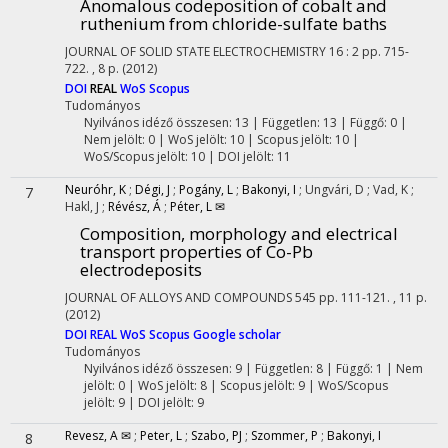
Anomalous codeposition of cobalt and
ruthenium from chloride-sulfate baths
JOURNAL OF SOLID STATE ELECTROCHEMISTRY
16
:
2
pp. 715-
722. , 8 p.
(2012)
DOI
REAL
WoS
Scopus
Tudományos
Nyilvános idéző összesen: 13
| Független: 13 | Függő: 0 |
Nem jelölt: 0 | WoS jelölt: 10 | Scopus jelölt: 10 |
WoS/Scopus jelölt: 10 | DOI jelölt: 11
Neuróhr, K
;
Dégi, J
;
Pogány, L
;
Bakonyi, I
;
Ungvári, D
;
Vad, K
;
7
Hakl, J
;
Révész, Á
;
Péter, L ✉
Composition, morphology and electrical
transport properties of Co-Pb
electrodeposits
JOURNAL OF ALLOYS AND COMPOUNDS
545
pp. 111-121. , 11 p.
(2012)
DOI
REAL
WoS
Scopus
Google scholar
Tudományos
Nyilvános idéző összesen: 9
| Független: 8 | Függő: 1 | Nem
jelölt: 0 | WoS jelölt: 8 | Scopus jelölt: 9 | WoS/Scopus
jelölt: 9 | DOI jelölt: 9
Revesz, A ✉
;
Peter, L
;
Szabo, PJ
;
Szommer, P
;
Bakonyi, I
8