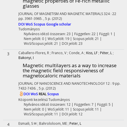
magnetic properties of Fe-rich metallic
glasses
JOURNAL OF MAGNETISM AND MAGNETIC MATERIALS
324
:
22
pp. 3961-3965. , 5 p.
(2012)
DOI
WoS
Scopus
Google scholar
Tudományos
Nyilvános idéző összesen: 23
| Független: 22 | Függő: 1 |
Nem jelölt: 0 | WoS jelölt: 19 | Scopus jelölt: 21 |
WoS/Scopus jelölt: 21 | DOI jelölt: 23
Caballero-Flores, R
;
Franco, V
;
Conde, A
;
Kiss, LF
;
Péter, L
;
3
Bakonyi, I
Magnetic multilayers as a way to increase
the magnetic field responsiveness of
magnetocaloric materials
JOURNAL OF NANOSCIENCE AND NANOTECHNOLOGY
12
:
9
pp.
7432-7436. , 5 p.
(2012)
DOI
WoS
REAL
Scopus
Központi kezelésű
Tudományos
Nyilvános idéző összesen: 12
| Független: 7 | Függő: 5 |
Nem jelölt: 0 | WoS jelölt: 11 | Scopus jelölt: 11 |
WoS/Scopus jelölt: 11 | DOI jelölt: 12
Esmaili, S ✉
;
Bahrololoom, ME
;
Peter, L
4