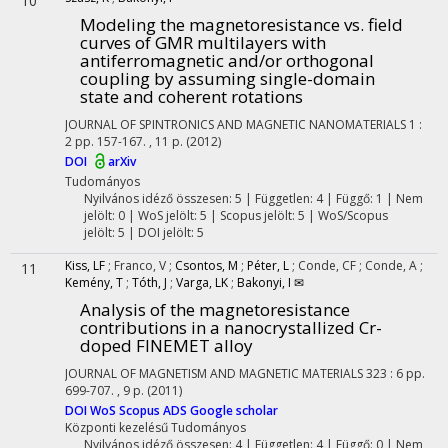
10
Modeling the magnetoresistance vs. field
curves of GMR multilayers with
antiferromagnetic and/or orthogonal
coupling by assuming single-domain
state and coherent rotations
JOURNAL OF SPINTRONICS AND MAGNETIC NANOMATERIALS
1
:
2
pp. 157-167. , 11 p.
(2012)
DOI
arXiv
Tudományos
Nyilvános idéző összesen: 5
| Független: 4 | Függő: 1 | Nem
jelölt: 0 | WoS jelölt: 5 | Scopus jelölt: 5 | WoS/Scopus
jelölt: 5 | DOI jelölt: 5
Kiss, LF
;
Franco, V
;
Csontos, M
;
Péter, L
;
Conde, CF
;
Conde, A
;
11
Kemény, T
;
Tóth, J
;
Varga, LK
;
Bakonyi, I ✉
Analysis of the magnetoresistance
contributions in a nanocrystallized Cr-
doped FINEMET alloy
JOURNAL OF MAGNETISM AND MAGNETIC MATERIALS
323
:
6
pp.
699-707. , 9 p.
(2011)
DOI
WoS
Scopus
ADS
Google scholar
Központi kezelésű
Tudományos
Nyilvános idéző összesen: 4
| Független: 4 | Függő: 0 | Nem