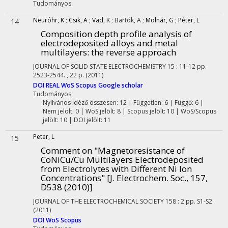
Tudományos
Neuróhr, K
;
Csik, A
;
Vad, K
;
Bartók, A
;
Molnár, G
;
Péter, L
14
Composition depth profile analysis of
electrodeposited alloys and metal
multilayers: the reverse approach
JOURNAL OF SOLID STATE ELECTROCHEMISTRY
15
:
11-12
pp.
2523-2544. , 22 p.
(2011)
DOI
REAL
WoS
Scopus
Google scholar
Tudományos
Nyilvános idéző összesen: 12
| Független: 6 | Függő: 6 |
Nem jelölt: 0 | WoS jelölt: 8 | Scopus jelölt: 10 | WoS/Scopus
jelölt: 10 | DOI jelölt: 11
Peter, L
15
Comment on "Magnetoresistance of
CoNiCu/Cu Multilayers Electrodeposited
from Electrolytes with Different Ni Ion
Concentrations" [J. Electrochem. Soc., 157,
D538 (2010)]
JOURNAL OF THE ELECTROCHEMICAL SOCIETY
158
:
2
pp. S1-S2.
(2011)
DOI
WoS
Scopus