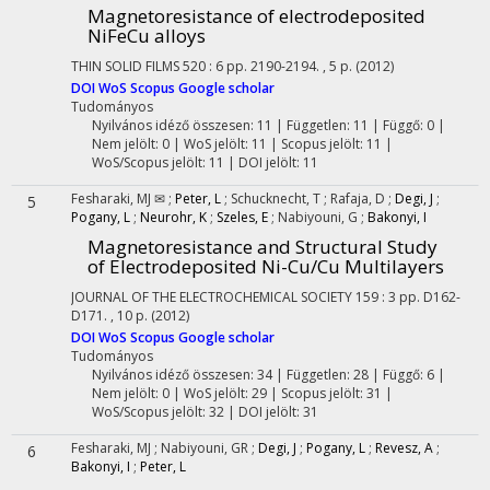
Magnetoresistance of electrodeposited
NiFeCu alloys
THIN SOLID FILMS
520
:
6
pp. 2190-2194. , 5 p.
(2012)
DOI
WoS
Scopus
Google scholar
Tudományos
Nyilvános idéző összesen: 11
| Független: 11 | Függő: 0 |
Nem jelölt: 0 | WoS jelölt: 11 | Scopus jelölt: 11 |
WoS/Scopus jelölt: 11 | DOI jelölt: 11
Fesharaki, MJ ✉
;
Peter, L
;
Schucknecht, T
;
Rafaja, D
;
Degi, J
;
5
Pogany, L
;
Neurohr, K
;
Szeles, E
;
Nabiyouni, G
;
Bakonyi, I
Magnetoresistance and Structural Study
of Electrodeposited Ni-Cu/Cu Multilayers
JOURNAL OF THE ELECTROCHEMICAL SOCIETY
159
:
3
pp. D162-
D171. , 10 p.
(2012)
DOI
WoS
Scopus
Google scholar
Tudományos
Nyilvános idéző összesen: 34
| Független: 28 | Függő: 6 |
Nem jelölt: 0 | WoS jelölt: 29 | Scopus jelölt: 31 |
WoS/Scopus jelölt: 32 | DOI jelölt: 31
Fesharaki, MJ
;
Nabiyouni, GR
;
Degi, J
;
Pogany, L
;
Revesz, A
;
6
Bakonyi, I
;
Peter, L