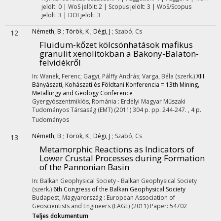
jelölt: 0 | WoS jelölt: 2 | Scopus jelölt: 3 | WoS/Scopus
jelölt: 3 | DOI jelölt: 3
Németh, B
;
Török, K
;
Dégi, J
;
Szabó, Cs
12
Fluidum-kőzet kölcsönhatások mafikus
granulit xenolitokban a Bakony-Balaton-
felvidékről
In: Wanek, Ferenc; Gagyi, Pálffy András; Varga, Béla (szerk.)
XIII.
Bányászati, Kohászati és Földtani Konferencia = 13th Mining,
Metallurgy and Geology Conference
Gyergyószentmiklós, Románia :
Erdélyi Magyar Műszaki
Tudományos Társaság (EMT)
(2011)
304 p.
pp. 244-247. , 4 p.
Tudományos
Németh, B
;
Török, K
;
Dégi, J
;
Szabó, Cs
13
Metamorphic Reactions as Indicators of
Lower Crustal Processes during Formation
of the Pannonian Basin
In: Balkan Geophysical Society - Balkan Geophysical Society
(szerk.)
6th Congress of the Balkan Geophysical Society
Budapest, Magyarország :
European Association of
Geoscientists and Engineers (EAGE)
(2011)
Paper: 54702
Teljes dokumentum