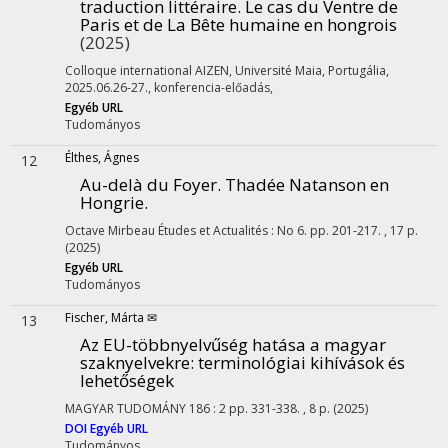
traduction littéraire. Le cas du Ventre de
Paris et de La Bête humaine en hongrois
(2025)
Colloque international AIZEN, Université Maia, Portugália,
2025.06.26-27.
,
konferencia-előadás
,
Egyéb URL
Tudományos
Élthes, Ágnes
12
Au-delà du Foyer. Thadée Natanson en
Hongrie.
Octave Mirbeau
Études et Actualités
:
No 6.
pp. 201-217. , 17 p.
(2025)
Egyéb URL
Tudományos
Fischer, Márta ✉
13
Az EU-többnyelvűség hatása a magyar
szaknyelvekre: terminológiai kihívások és
lehetőségek
MAGYAR TUDOMÁNY
186
:
2
pp. 331-338. , 8 p.
(2025)
DOI
Egyéb URL
Tudományos