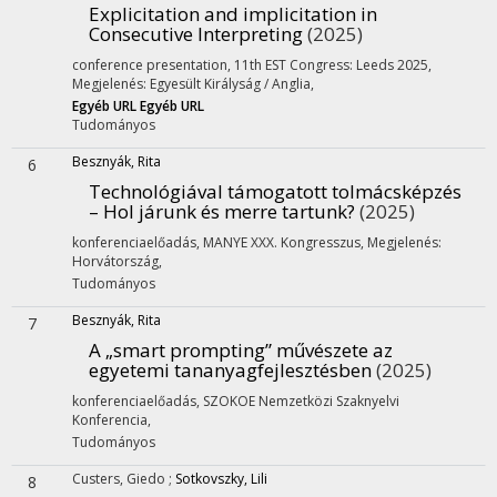
Explicitation and implicitation in
Consecutive Interpreting
(2025)
conference presentation
,
11th EST Congress: Leeds 2025
,
Megjelenés: Egyesült Királyság / Anglia,
Egyéb URL
Egyéb URL
Tudományos
Besznyák, Rita
6
Technológiával támogatott tolmácsképzés
– Hol járunk és merre tartunk?
(2025)
konferenciaelőadás
,
MANYE XXX. Kongresszus
,
Megjelenés:
Horvátország,
Tudományos
Besznyák, Rita
7
A „smart prompting” művészete az
egyetemi tananyagfejlesztésben
(2025)
konferenciaelőadás
,
SZOKOE Nemzetközi Szaknyelvi
Konferencia
,
Tudományos
Custers, Giedo
;
Sotkovszky, Lili
8