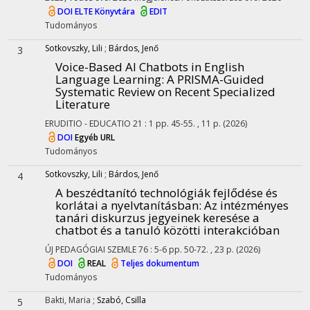
DOI
ELTE Könyvtára
EDIT
Tudományos
Sotkovszky, Lili
;
Bárdos, Jenő
3
Voice-Based AI Chatbots in English
Language Learning: A PRISMA-Guided
Systematic Review on Recent Specialized
Literature
ERUDITIO - EDUCATIO
21
:
1
pp. 45-55. , 11 p.
(2026)
DOI
Egyéb URL
Tudományos
Sotkovszky, Lili
;
Bárdos, Jenő
4
A beszédtanító technológiák fejlődése és
korlátai a nyelvtanításban
: Az intézményes
tanári diskurzus jegyeinek keresése a
chatbot és a tanuló közötti interakcióban
ÚJ PEDAGÓGIAI SZEMLE
76
:
5-6
pp. 50-72. , 23 p.
(2026)
DOI
REAL
Teljes dokumentum
Tudományos
Bakti, Maria
;
Szabó, Csilla
5