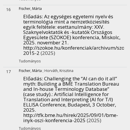
Fischer, Márta
16
Előadás: Az egységes egyetemi nyelv és
terminológia mint a nemzetköziesítés
egyik feltétele: esettanulmány
: XXV.
Szaknyelvoktatók és -kutatók Országos
Egyesülete (SZOKOE) konferencia, Miskolc,
2025. november 21.
http://szokoe.hu/konferenciak/archivum/szoko
2015-2
(2025)
Tudományos
Fischer, Márta
;
Horváth, Krisztina
17
Előadás: Challenging the “AI can do it all”
myth: Building a BME Translation Bureau
and In-house Terminology Database”
(case study).
: Artificial Intelligence for
Translation and Interpreting (AI for T/I)
ELLISA Conference, Budapest, 3 October,
2025.
http://tfk.bme.hu/hirek/2025/09/01/bme-
inyk-oszi-konferencia-2025
(2025)
Tudományos