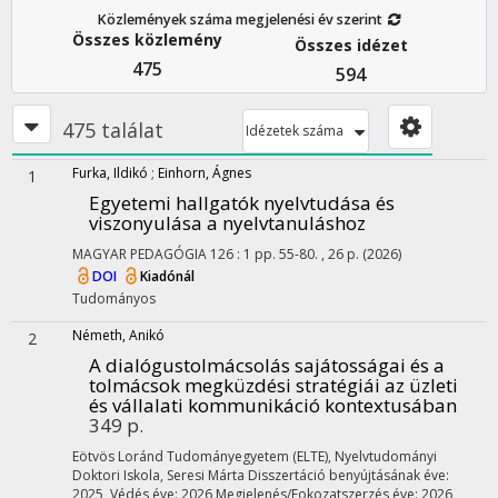
Közlemények száma megjelenési év szerint
Összes közlemény
Összes idézet
475
594
475 találat
Idézetek száma
Furka, Ildikó
;
Einhorn, Ágnes
1
Egyetemi hallgatók nyelvtudása és
viszonyulása a nyelvtanuláshoz
MAGYAR PEDAGÓGIA
126
:
1
pp. 55-80. , 26 p.
(2026)
DOI
Kiadónál
Tudományos
Németh, Anikó
2
A dialógustolmácsolás sajátosságai és a
tolmácsok megküzdési stratégiái az üzleti
és vállalati kommunikáció kontextusában
349 p.
Eötvös Loránd Tudományegyetem (ELTE)
,
Nyelvtudományi
Doktori Iskola,
Seresi Márta
Disszertáció benyújtásának éve:
2025,
Védés éve: 2026
Megjelenés/Fokozatszerzés éve: 2026