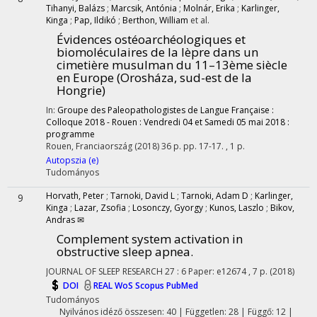
Tihanyi, Balázs
;
Marcsik, Antónia
;
Molnár, Erika
;
Karlinger,
Kinga
;
Pap, Ildikó
;
Berthon, William
et al.
Évidences ostéoarchéologiques et
biomoléculaires de la lèpre dans un
cimetière musulman du 11–13ème siècle
en Europe (Orosháza, sud-est de la
Hongrie)
In:
Groupe des Paleopathologistes de Langue Française :
Colloque 2018 - Rouen : Vendredi 04 et Samedi 05 mai 2018 :
programme
Rouen, Franciaország
(2018)
36 p.
pp. 17-17. , 1 p.
Autopszia (e)
Tudományos
Horvath, Peter
;
Tarnoki, David L
;
Tarnoki, Adam D
;
Karlinger,
9
Kinga
;
Lazar, Zsofia
;
Losonczy, Gyorgy
;
Kunos, Laszlo
;
Bikov,
Andras ✉
Complement system activation in
obstructive sleep apnea.
JOURNAL OF SLEEP RESEARCH
27
:
6
Paper: e12674 , 7 p.
(2018)
DOI
REAL
WoS
Scopus
PubMed
Tudományos
Nyilvános idéző összesen: 40
| Független: 28 | Függő: 12 |