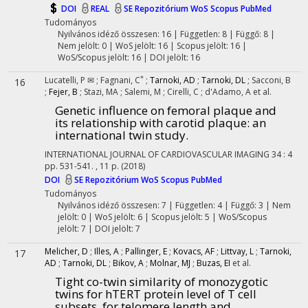
DOI
REAL
SE Repozitórium
WoS
Scopus
PubMed
Tudományos
Nyilvános idéző összesen: 16
| Független: 8 | Függő: 8 |
Nem jelölt: 0 | WoS jelölt: 16 | Scopus jelölt: 16 |
WoS/Scopus jelölt: 16 | DOI jelölt: 16
*
Lucatelli, P ✉
;
Fagnani, C
;
Tarnoki, AD
;
Tarnoki, DL
;
Sacconi, B
16
;
Fejer, B
;
Stazi, MA
;
Salemi, M
;
Cirelli, C
;
d'Adamo, A
et al.
Genetic influence on femoral plaque and
its relationship with carotid plaque: an
international twin study.
INTERNATIONAL JOURNAL OF CARDIOVASCULAR IMAGING
34
:
4
pp. 531-541. , 11 p.
(2018)
DOI
SE Repozitórium
WoS
Scopus
PubMed
Tudományos
Nyilvános idéző összesen: 7
| Független: 4 | Függő: 3 | Nem
jelölt: 0 | WoS jelölt: 6 | Scopus jelölt: 5 | WoS/Scopus
jelölt: 7 | DOI jelölt: 7
Melicher, D
;
Illes, A
;
Pallinger, E
;
Kovacs, AF
;
Littvay, L
;
Tarnoki,
17
AD
;
Tarnoki, DL
;
Bikov, A
;
Molnar, MJ
;
Buzas, EI
et al.
Tight co-twin similarity of monozygotic
twins for hTERT protein level of T cell
subsets, for telomere length and