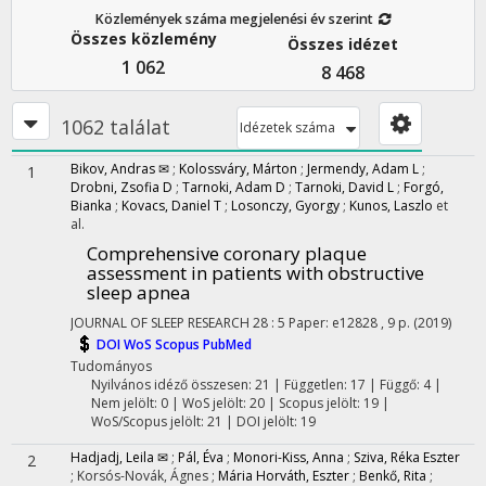
Közlemények száma megjelenési év szerint
Összes közlemény
Összes idézet
1 062
8 468
1062 találat
Idézetek száma
Bikov, Andras ✉
;
Kolossváry, Márton
;
Jermendy, Adam L
;
1
Drobni, Zsofia D
;
Tarnoki, Adam D
;
Tarnoki, David L
;
Forgó,
Bianka
;
Kovacs, Daniel T
;
Losonczy, Gyorgy
;
Kunos, Laszlo
et
al.
Comprehensive coronary plaque
assessment in patients with obstructive
sleep apnea
JOURNAL OF SLEEP RESEARCH
28
:
5
Paper: e12828 , 9 p.
(2019)
DOI
WoS
Scopus
PubMed
Tudományos
Nyilvános idéző összesen: 21
| Független: 17 | Függő: 4 |
Nem jelölt: 0 | WoS jelölt: 20 | Scopus jelölt: 19 |
WoS/Scopus jelölt: 21 | DOI jelölt: 19
Hadjadj, Leila ✉
;
Pál, Éva
;
Monori-Kiss, Anna
;
Sziva, Réka Eszter
2
;
Korsós-Novák, Ágnes
;
Mária Horváth, Eszter
;
Benkő, Rita
;