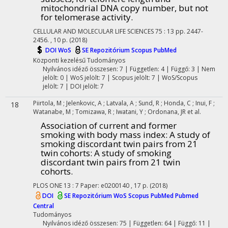
mitochondrial DNA copy number, but not
for telomerase activity.
CELLULAR AND MOLECULAR LIFE SCIENCES
75
:
13
pp. 2447-
2456. , 10 p.
(2018)
DOI
WoS
SE Repozitórium
Scopus
PubMed
Központi kezelésű
Tudományos
Nyilvános idéző összesen: 7
| Független: 4 | Függő: 3 | Nem
jelölt: 0 | WoS jelölt: 7 | Scopus jelölt: 7 | WoS/Scopus
jelölt: 7 | DOI jelölt: 7
Piirtola, M
;
Jelenkovic, A
;
Latvala, A
;
Sund, R
;
Honda, C
;
Inui, F
;
18
Watanabe, M
;
Tomizawa, R
;
Iwatani, Y
;
Ordonana, JR
et al.
Association of current and former
smoking with body mass index: A study of
smoking discordant twin pairs from 21
twin cohorts
: A study of smoking
discordant twin pairs from 21 twin
cohorts.
PLOS ONE
13
:
7
Paper: e0200140 , 17 p.
(2018)
DOI
SE Repozitórium
WoS
Scopus
PubMed
Pubmed
Central
Tudományos
Nyilvános idéző összesen: 75
| Független: 64 | Függő: 11 |