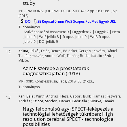
study
INTERNATIONAL JOURNAL OF OBESITY
42
:
2
pp. 163-168. , 6 p.
(2018)
DOI
SE Repozitórium
WoS
Scopus
PubMed
Egyéb URL
Tudományos
Nyilvános idéző összesen: 9
| Független: 7 | Függő: 2 | Nem
jelölt: 0 | WoS jelölt: 8 | Scopus jelölt: 9 | WoS/Scopus
jelölt: 9 | DOI jelölt: 9
Kalina, Ildikó
;
Fejér, Bence
;
Pölöskei, Gergely
;
Kovács, Dániel
12
Tamás
;
Huszár, Andor
;
Wolf, Tamás
;
Borka, Katalin
;
Szűcs,
Miklós
Az MR szerepe a prosztatarák
diagnosztikájában
(2018)
MRT XXIX. Kongresszusa
,
Pécs, 2018. 06. 21-23.
,
Tudományos
Kári, Béla
;
Wirth, András
;
Hesz, Gábor
;
Bükki, Tamás
;
Fegyvári,
13
András
;
Czibor, Sándor
;
Dabasi, Gabriella
;
Györke, Tamás
Nagy felbontású agyi SPECT-leképezés a
technológiai lehetőségek tükrében
: High
resolution cerebral SPECT - technological
possibilities