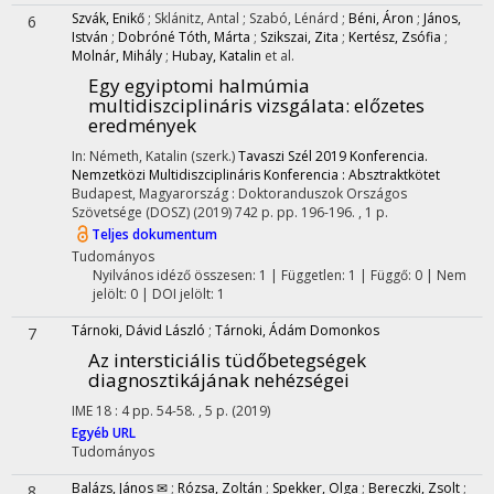
Szvák, Enikő
;
Sklánitz, Antal
;
Szabó, Lénárd
;
Béni, Áron
;
János,
6
István
;
Dobróné Tóth, Márta
;
Szikszai, Zita
;
Kertész, Zsófia
;
Molnár, Mihály
;
Hubay, Katalin
et al.
Egy egyiptomi halmúmia
multidiszciplináris vizsgálata
: előzetes
eredmények
In: Németh, Katalin (szerk.)
Tavaszi Szél 2019 Konferencia.
Nemzetközi Multidiszciplináris Konferencia : Absztraktkötet
Budapest, Magyarország :
Doktoranduszok Országos
Szövetsége (DOSZ)
(2019)
742 p.
pp. 196-196. , 1 p.
Teljes dokumentum
Tudományos
Nyilvános idéző összesen: 1
| Független: 1 | Függő: 0 | Nem
jelölt: 0 | DOI jelölt: 1
Tárnoki, Dávid László
;
Tárnoki, Ádám Domonkos
7
Az intersticiális tüdőbetegségek
diagnosztikájának nehézségei
IME
18
:
4
pp. 54-58. , 5 p.
(2019)
Egyéb URL
Tudományos
Balázs, János ✉
;
Rózsa, Zoltán
;
Spekker, Olga
;
Bereczki, Zsolt
;
8