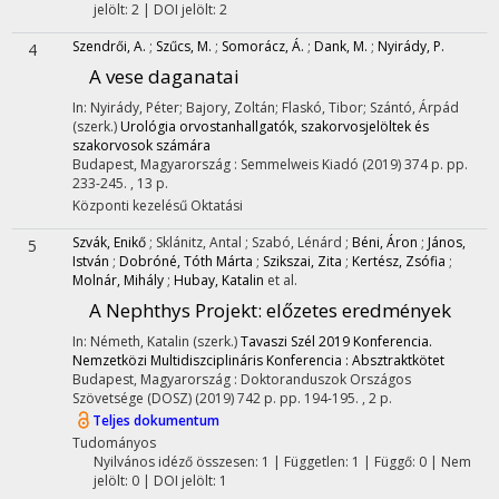
jelölt: 2 | DOI jelölt: 2
Szendrői, A.
;
Szűcs, M.
;
Somorácz, Á.
;
Dank, M.
;
Nyirády, P.
4
A vese daganatai
In: Nyirády, Péter; Bajory, Zoltán; Flaskó, Tibor; Szántó, Árpád
(szerk.)
Urológia orvostanhallgatók, szakorvosjelöltek és
szakorvosok számára
Budapest, Magyarország :
Semmelweis Kiadó
(2019)
374 p.
pp.
233-245. , 13 p.
Központi kezelésű
Oktatási
Szvák, Enikő
;
Sklánitz, Antal
;
Szabó, Lénárd
;
Béni, Áron
;
János,
5
István
;
Dobróné, Tóth Márta
;
Szikszai, Zita
;
Kertész, Zsófia
;
Molnár, Mihály
;
Hubay, Katalin
et al.
A Nephthys Projekt
: előzetes eredmények
In: Németh, Katalin (szerk.)
Tavaszi Szél 2019 Konferencia.
Nemzetközi Multidiszciplináris Konferencia : Absztraktkötet
Budapest, Magyarország :
Doktoranduszok Országos
Szövetsége (DOSZ)
(2019)
742 p.
pp. 194-195. , 2 p.
Teljes dokumentum
Tudományos
Nyilvános idéző összesen: 1
| Független: 1 | Függő: 0 | Nem
jelölt: 0 | DOI jelölt: 1