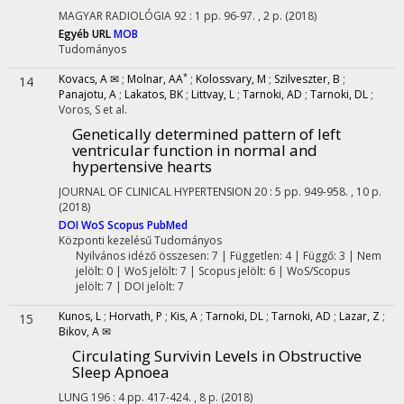
MAGYAR RADIOLÓGIA
92
:
1
pp. 96-97. , 2 p.
(2018)
Egyéb URL
MOB
Tudományos
*
Kovacs, A ✉
;
Molnar, AA
;
Kolossvary, M
;
Szilveszter, B
;
14
Panajotu, A
;
Lakatos, BK
;
Littvay, L
;
Tarnoki, AD
;
Tarnoki, DL
;
Voros, S
et al.
Genetically determined pattern of left
ventricular function in normal and
hypertensive hearts
JOURNAL OF CLINICAL HYPERTENSION
20
:
5
pp. 949-958. , 10 p.
(2018)
DOI
WoS
Scopus
PubMed
Központi kezelésű
Tudományos
Nyilvános idéző összesen: 7
| Független: 4 | Függő: 3 | Nem
jelölt: 0 | WoS jelölt: 7 | Scopus jelölt: 6 | WoS/Scopus
jelölt: 7 | DOI jelölt: 7
Kunos, L
;
Horvath, P
;
Kis, A
;
Tarnoki, DL
;
Tarnoki, AD
;
Lazar, Z
;
15
Bikov, A ✉
Circulating Survivin Levels in Obstructive
Sleep Apnoea
LUNG
196
:
4
pp. 417-424. , 8 p.
(2018)