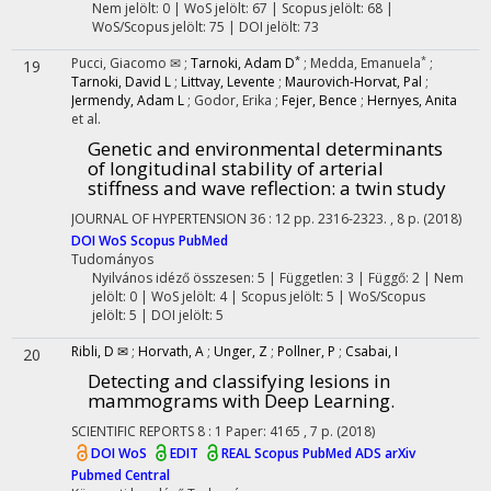
Nem jelölt: 0 | WoS jelölt: 67 | Scopus jelölt: 68 |
WoS/Scopus jelölt: 75 | DOI jelölt: 73
*
*
Pucci, Giacomo ✉
;
Tarnoki, Adam D
;
Medda, Emanuela
;
19
Tarnoki, David L
;
Littvay, Levente
;
Maurovich-Horvat, Pal
;
Jermendy, Adam L
;
Godor, Erika
;
Fejer, Bence
;
Hernyes, Anita
et al.
Genetic and environmental determinants
of longitudinal stability of arterial
stiffness and wave reflection: a twin study
JOURNAL OF HYPERTENSION
36
:
12
pp. 2316-2323. , 8 p.
(2018)
DOI
WoS
Scopus
PubMed
Tudományos
Nyilvános idéző összesen: 5
| Független: 3 | Függő: 2 | Nem
jelölt: 0 | WoS jelölt: 4 | Scopus jelölt: 5 | WoS/Scopus
jelölt: 5 | DOI jelölt: 5
Ribli, D ✉
;
Horvath, A
;
Unger, Z
;
Pollner, P
;
Csabai, I
20
Detecting and classifying lesions in
mammograms with Deep Learning.
SCIENTIFIC REPORTS
8
:
1
Paper: 4165 , 7 p.
(2018)
DOI
WoS
EDIT
REAL
Scopus
PubMed
ADS
arXiv
Pubmed Central