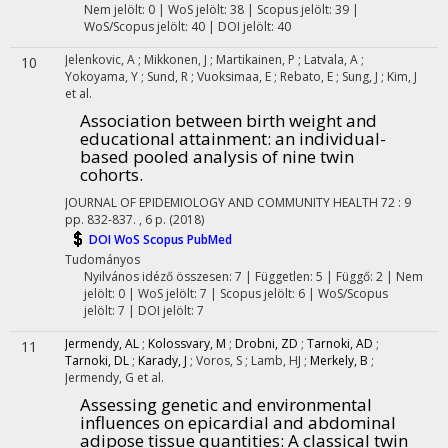
Nem jelölt: 0 | WoS jelölt: 38 | Scopus jelölt: 39 |
WoS/Scopus jelölt: 40 | DOI jelölt: 40
Jelenkovic, A
;
Mikkonen, J
;
Martikainen, P
;
Latvala, A
;
10
Yokoyama, Y
;
Sund, R
;
Vuoksimaa, E
;
Rebato, E
;
Sung, J
;
Kim, J
et al.
Association between birth weight and
educational attainment: an individual-
based pooled analysis of nine twin
cohorts.
JOURNAL OF EPIDEMIOLOGY AND COMMUNITY HEALTH
72
:
9
pp. 832-837. , 6 p.
(2018)
DOI
WoS
Scopus
PubMed
Tudományos
Nyilvános idéző összesen: 7
| Független: 5 | Függő: 2 | Nem
jelölt: 0 | WoS jelölt: 7 | Scopus jelölt: 6 | WoS/Scopus
jelölt: 7 | DOI jelölt: 7
Jermendy, AL
;
Kolossvary, M
;
Drobni, ZD
;
Tarnoki, AD
;
11
Tarnoki, DL
;
Karady, J
;
Voros, S
;
Lamb, HJ
;
Merkely, B
;
Jermendy, G
et al.
Assessing genetic and environmental
influences on epicardial and abdominal
adipose tissue quantities: A classical twin