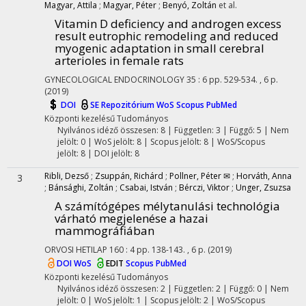
Magyar, Attila
;
Magyar, Péter
;
Benyó, Zoltán
et al.
Vitamin D deficiency and androgen excess
result eutrophic remodeling and reduced
myogenic adaptation in small cerebral
arterioles in female rats
GYNECOLOGICAL ENDOCRINOLOGY
35
:
6
pp. 529-534. , 6 p.
(2019)
DOI
SE Repozitórium
WoS
Scopus
PubMed
Központi kezelésű
Tudományos
Nyilvános idéző összesen: 8
| Független: 3 | Függő: 5 | Nem
jelölt: 0 | WoS jelölt: 8 | Scopus jelölt: 8 | WoS/Scopus
jelölt: 8 | DOI jelölt: 8
Ribli, Dezső
;
Zsuppán, Richárd
;
Pollner, Péter ✉
;
Horváth, Anna
3
;
Bánsághi, Zoltán
;
Csabai, István
;
Bérczi, Viktor
;
Unger, Zsuzsa
A számítógépes mélytanulási technológia
várható megjelenése a hazai
mammográfiában
ORVOSI HETILAP
160
:
4
pp. 138-143. , 6 p.
(2019)
DOI
WoS
EDIT
Scopus
PubMed
Központi kezelésű
Tudományos
Nyilvános idéző összesen: 2
| Független: 2 | Függő: 0 | Nem
jelölt: 0 | WoS jelölt: 1 | Scopus jelölt: 2 | WoS/Scopus