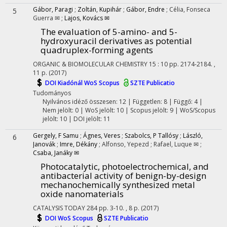
Gábor, Paragi
;
Zoltán, Kupihár
;
Gábor, Endre
;
Célia, Fonseca
5
Guerra ✉
;
Lajos, Kovács ✉
The evaluation of 5-amino- and 5-
hydroxyuracil derivatives as potential
quadruplex-forming agents
ORGANIC & BIOMOLECULAR CHEMISTRY
15
:
10
pp. 2174-2184. ,
11 p.
(2017)
DOI
Kiadónál
WoS
Scopus
SZTE Publicatio
Tudományos
Nyilvános idéző összesen: 12
| Független: 8 | Függő: 4 |
Nem jelölt: 0 | WoS jelölt: 10 | Scopus jelölt: 9 | WoS/Scopus
jelölt: 10 | DOI jelölt: 11
Gergely, F Samu
;
Ágnes, Veres
;
Szabolcs, P Tallósy
;
László,
6
Janovák
;
Imre, Dékány
;
Alfonso, Yepezd
;
Rafael, Luque ✉
;
Csaba, Janáky ✉
Photocatalytic, photoelectrochemical, and
antibacterial activity of benign-by-design
mechanochemically synthesized metal
oxide nanomaterials
CATALYSIS TODAY
284
pp. 3-10. , 8 p.
(2017)
DOI
WoS
Scopus
SZTE Publicatio