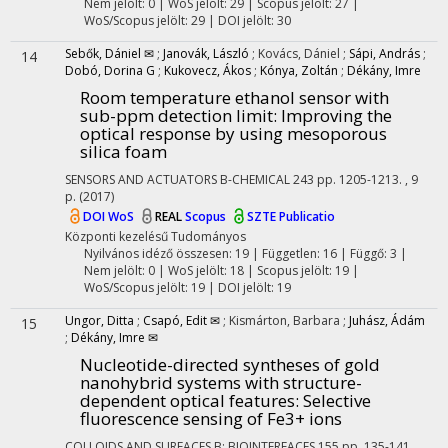
Nem jelölt: 0 | WoS jelölt: 29 | Scopus jelölt: 27 |
WoS/Scopus jelölt: 29 | DOI jelölt: 30
Sebők, Dániel ✉
;
Janovák, László
;
Kovács, Dániel
;
Sápi, András
;
14
Dobó, Dorina G
;
Kukovecz, Ákos
;
Kónya, Zoltán
;
Dékány, Imre
Room temperature ethanol sensor with
sub-ppm detection limit: Improving the
optical response by using mesoporous
silica foam
SENSORS AND ACTUATORS B-CHEMICAL
243
pp. 1205-1213. , 9
p.
(2017)
DOI
WoS
REAL
Scopus
SZTE Publicatio
Központi kezelésű
Tudományos
Nyilvános idéző összesen: 19
| Független: 16 | Függő: 3 |
Nem jelölt: 0 | WoS jelölt: 18 | Scopus jelölt: 19 |
WoS/Scopus jelölt: 19 | DOI jelölt: 19
Ungor, Ditta
;
Csapó, Edit ✉
;
Kismárton, Barbara
;
Juhász, Ádám
15
;
Dékány, Imre ✉
Nucleotide-directed syntheses of gold
nanohybrid systems with structure-
dependent optical features: Selective
fluorescence sensing of Fe3+ ions
COLLOIDS AND SURFACES B: BIOINTERFACES
155
pp. 135-141. ,