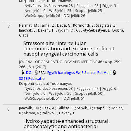
Központi kezelésű
Tudományos
Nyilvános idéző összesen: 28
| Független: 25 | Függő: 3 |
Nem jelölt: 0 | WoS jelölt: 25 | Scopus jelölt: 25 |
WoS/Scopus jelölt: 26 | DOI jelölt: 26
Harmati, M
;
Tarnai, Z
;
Decsi, G
;
Kormondi, S
;
Szegletes, Z
;
7
Janovak, L
;
Dekany, I
;
Saydam, O
;
Gyukity-Sebestyen, E
;
Dobra,
G
et al.
Stressors alter intercellular
communication and exosome profile of
nasopharyngeal carcinoma cells
JOURNAL OF ORAL PATHOLOGY AND MEDICINE
46
:
4
pp. 259-
266. , 8 p.
(2017)
DOI
REAL
Egyéb katalógus
WoS
Scopus
PubMed
SZTE Publicatio
Központi kezelésű
Tudományos
Nyilvános idéző összesen: 53
| Független: 47 | Függő: 6 |
Nem jelölt: 0 | WoS jelölt: 50 | Scopus jelölt: 50 |
WoS/Scopus jelölt: 51 | DOI jelölt: 51
Janovák, L ✉
;
Deák, Á
;
Tallósy, PS
;
Sebők, D
;
Csapó, E
;
Bohinc,
8
K
;
Abram, A
;
Palinko, I
;
Dékány, I
Hydroxyapatite-enhanced structural,
photocatalytic and antibacterial