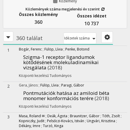
Közlemény
Közlemények száma megjelenési év szerint
Összes közlemény
Összes idézet
360
10 737
360 találat
Idézetek száma
Bogár, Ferenc
;
Fülöp, Lívia
;
Penke, Botond
1
Szigma-1 receptor ligandumok
kötődésének molekuladinamikai
vizsgálata
(2018)
Központi kezelésű
Tudományos
Gera, János
;
Fülöp, Lívia
;
Paragi, Gábor
2
Pontmutációk hatása az amiloid béta
monomer konformációs terére
(2018)
Központi kezelésű
Tudományos
Masa, Roland ✉
;
Deák, Ágota
;
Braunitzer, Gábor
;
Tóth, Zsolt
;
3
Kopniczky, Judit
;
Pelsőczi-Kovács, István
;
Ungvári, Krisztina
;
Dékány, Imre
;
Turzó, Kinga