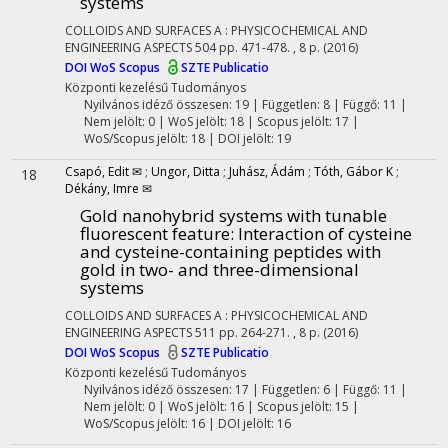
systems
COLLOIDS AND SURFACES A : PHYSICOCHEMICAL AND
ENGINEERING ASPECTS
504
pp. 471-478. , 8 p.
(2016)
DOI
WoS
Scopus
SZTE Publicatio
Központi kezelésű
Tudományos
Nyilvános idéző összesen: 19
| Független: 8 | Függő: 11 |
Nem jelölt: 0 | WoS jelölt: 18 | Scopus jelölt: 17 |
WoS/Scopus jelölt: 18 | DOI jelölt: 19
Csapó, Edit ✉
;
Ungor, Ditta
;
Juhász, Ádám
;
Tóth, Gábor K
;
18
Dékány, Imre ✉
Gold nanohybrid systems with tunable
fluorescent feature: Interaction of cysteine
and cysteine-containing peptides with
gold in two- and three-dimensional
systems
COLLOIDS AND SURFACES A : PHYSICOCHEMICAL AND
ENGINEERING ASPECTS
511
pp. 264-271. , 8 p.
(2016)
DOI
WoS
Scopus
SZTE Publicatio
Központi kezelésű
Tudományos
Nyilvános idéző összesen: 17
| Független: 6 | Függő: 11 |
Nem jelölt: 0 | WoS jelölt: 16 | Scopus jelölt: 15 |
WoS/Scopus jelölt: 16 | DOI jelölt: 16