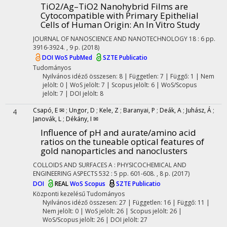
TiO2/Ag–TiO2 Nanohybrid Films are
Cytocompatible with Primary Epithelial
Cells of Human Origin: An In Vitro Study
JOURNAL OF NANOSCIENCE AND NANOTECHNOLOGY
18
:
6
pp.
3916-3924. , 9 p.
(2018)
DOI
WoS
PubMed
SZTE Publicatio
Tudományos
Nyilvános idéző összesen: 8
| Független: 7 | Függő: 1 | Nem
jelölt: 0 | WoS jelölt: 7 | Scopus jelölt: 6 | WoS/Scopus
jelölt: 7 | DOI jelölt: 8
Csapó, E ✉
;
Ungor, D
;
Kele, Z
;
Baranyai, P
;
Deák, A
;
Juhász, Á
;
4
Janovák, L
;
Dékány, I ✉
Influence of pH and aurate/amino acid
ratios on the tuneable optical features of
gold nanoparticles and nanoclusters
COLLOIDS AND SURFACES A : PHYSICOCHEMICAL AND
ENGINEERING ASPECTS
532
:
5
pp. 601-608. , 8 p.
(2017)
DOI
REAL
WoS
Scopus
SZTE Publicatio
Központi kezelésű
Tudományos
Nyilvános idéző összesen: 27
| Független: 16 | Függő: 11 |
Nem jelölt: 0 | WoS jelölt: 26 | Scopus jelölt: 26 |
WoS/Scopus jelölt: 26 | DOI jelölt: 27