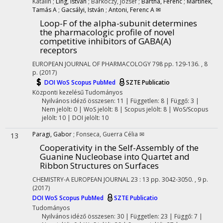
Katalin
;
Ling, István
;
Barkóczy, József
;
Bartha, Ferenc
;
Martinek,
Tamás A
;
Gacsályi, István
;
Antoni, Ferenc A ✉
Loop-F of the alpha-subunit determines
the pharmacologic profile of novel
competitive inhibitors of GABA(A)
receptors
EUROPEAN JOURNAL OF PHARMACOLOGY
798
pp. 129-136. , 8
p.
(2017)
DOI
WoS
Scopus
PubMed
SZTE Publicatio
Központi kezelésű
Tudományos
Nyilvános idéző összesen: 11
| Független: 8 | Függő: 3 |
Nem jelölt: 0 | WoS jelölt: 8 | Scopus jelölt: 8 | WoS/Scopus
jelölt: 10 | DOI jelölt: 10
Paragi, Gabor
;
Fonseca, Guerra Célia ✉
13
Cooperativity in the Self-Assembly of the
Guanine Nucleobase into Quartet and
Ribbon Structures on Surfaces
CHEMISTRY-A EUROPEAN JOURNAL
23
:
13
pp. 3042-3050. , 9 p.
(2017)
DOI
WoS
Scopus
PubMed
SZTE Publicatio
Tudományos
Nyilvános idéző összesen: 30
| Független: 23 | Függő: 7 |