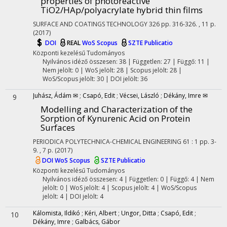
properties of photoreactive
TiO2/HAp/polyacrylate hybrid thin films
SURFACE AND COATINGS TECHNOLOGY
326
pp. 316-326. , 11 p.
(2017)
DOI
REAL
WoS
Scopus
SZTE Publicatio
Központi kezelésű
Tudományos
Nyilvános idéző összesen: 38
| Független: 27 | Függő: 11 |
Nem jelölt: 0 | WoS jelölt: 28 | Scopus jelölt: 28 |
WoS/Scopus jelölt: 30 | DOI jelölt: 36
Juhász, Ádám ✉
;
Csapó, Edit
;
Vécsei, László
;
Dékány, Imre ✉
9
Modelling and Characterization of the
Sorption of Kynurenic Acid on Protein
Surfaces
PERIODICA POLYTECHNICA-CHEMICAL ENGINEERING
61
:
1
pp. 3-
9. , 7 p.
(2017)
DOI
WoS
Scopus
SZTE Publicatio
Központi kezelésű
Tudományos
Nyilvános idéző összesen: 4
| Független: 0 | Függő: 4 | Nem
jelölt: 0 | WoS jelölt: 4 | Scopus jelölt: 4 | WoS/Scopus
jelölt: 4 | DOI jelölt: 4
Kálomista, Ildikó
;
Kéri, Albert
;
Ungor, Ditta
;
Csapó, Edit
;
10
Dékány, Imre
;
Galbács, Gábor