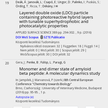
Deák, Á
;
Janovák, L
;
Csapó, E
;
Ungor, D
;
Palinko, I
;
Puskás, S
;
19
Ördög, T
;
Ricza, T
;
Dékány, I ✉
Layered double oxide (LDO) particle
containing photoreactive hybrid layers
with tunable superhydrophobic and
photocatalytic properties
APPLIED SURFACE SCIENCE
389
pp. 294-302. , 9 p.
(2016)
DOI
WoS
Scopus
SZTE Publicatio
Központi kezelésű
Tudományos
Nyilvános idéző összesen: 32
| Független: 18 | Függő: 14 |
Nem jelölt: 0 | WoS jelölt: 30 | Scopus jelölt: 29 |
WoS/Scopus jelölt: 30 | DOI jelölt: 32
Gera, J
;
Penke, B
;
Fülöp, L
;
Paragi, G
20
Monomer and dimer state of amyloid
beta peptide: A molecular dynamics study
In: Jampilek, J; Marvanová, P (szerk.)
8th Central European
Conference "Chemistry towards Biology"
Brno, Csehország :
University of Veterinary Medicine, Budapest
(2016)
pp. 95-95. , 1 p.
Autopszia (e)
Központi kezelésű
Tudományos