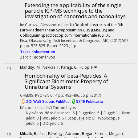
Extending the applicability of the single
particle ICP-MS technique to the
investigation of nanorods and nanoalloys
In: Corozzi, Alessandro (szerk.)
Book of abstracts of the 9th
Euro-Mediterranean Symposium on LIBS (EMSLIBS) and
Colloquium Spectroscopicum Internationale (CSI) XL
Pisa, Olaszország :
Asti Incentives & Congressi (AIC)
(2017)
597
p.
pp. 525-525. Paper: PP23 , 1 p.
Teljes dokumentum
Zárolt
Tudományos
Mandity, IM
;
Nekkaa, I
;
Paragi, G
;
Fulop, F ✉
11
Homochirality of beta-Peptides: A
Significant Biomimetic Property of
Unnatural Systems
CHEMISTRYOPEN
6
:
4
pp. 492-496. , 5 p.
(2017)
DOI
WoS
Scopus
PubMed
SZTE Publicatio
Központi kezelésű
Tudományos
Nyilvános idéző összesen: 6
| Független: 5 | Függő: 1 | Nem
jelölt: 0 | WoS jelölt: 6 | Scopus jelölt: 6 | WoS/Scopus
jelölt: 6 | DOI jelölt: 6
Mihalik, Balázs
;
Pálvölgyi, Adrienn
;
Bogár, Ferenc
;
Megyeri,
12