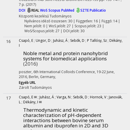
7 p.
(2017)
DOI
REAL
WoS
Scopus
PubMed
SZTE Publicatio
Központi kezelésű
Tudományos
Nyilvános idéző összesen: 30
| Független: 16 | Függő: 14 |
Nem jelölt: 0 | WoS jelölt: 27 | Scopus jelölt: 23 |
WoS/Scopus jelölt: 27 | DOI jelölt: 30
Csapó, E
;
Ungor, D
;
Juhász, Á
;
Sebők, D
;
P Tallósy, Sz
;
Dékány,
16
I
Noble metal and protein nanohybrid
systems for biomedical applications
(2016)
poszter
,
6th International Colloids Conference
,
19-22 June,
2016
,
Berlin, Germany
,
Egyéb URL
Zárolt
Tudományos
Csapó, E ✉
;
Juhász, Á
;
Varga, N
;
Sebők, D
;
Hornok, V
;
Janovák,
17
L
;
Dékány, I ✉
Thermodynamic and kinetic
characterization of pH-dependent
interactions between bovine serum
albumin and ibuprofen in 2D and 3D