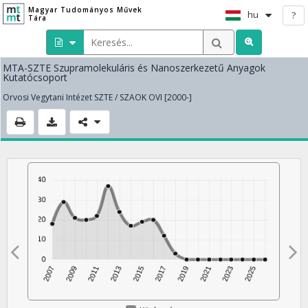
Magyar Tudományos Művek
hu
?
Tára
MTA-SZTE Szupramolekuláris és Nanoszerkezetű Anyagok
Kutatócsoport
Orvosi Vegytani Intézet SZTE / SZAOK OVI [2000-]