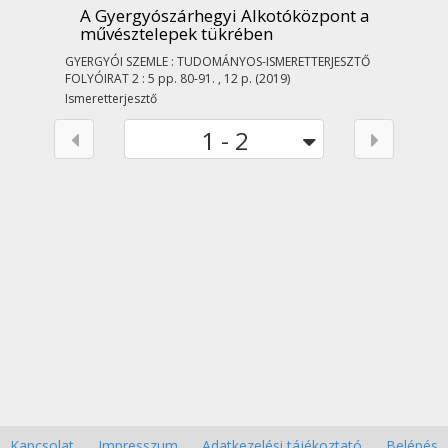
A Gyergyószárhegyi Alkotóközpont a
művésztelepek tükrében
GYERGYÓI SZEMLE : TUDOMÁNYOS-ISMERETTERJESZTŐ
FOLYÓIRAT
2
:
5
pp. 80-91. , 12 p.
(2019)
Ismeretterjesztő
1 - 2
Kapcsolat
Impresszum
Adatkezelési tájékoztató
Belépés