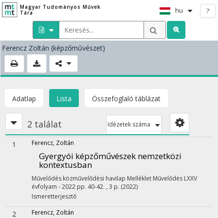
Magyar Tudományos Művek
hu
?
Tára
Ferencz Zoltán
(képzőművészet)
Adatlap
Lista
Összefoglaló táblázat
2 találat
Idézetek száma
Ferencz, Zoltán
1
Gyergyói képzőművészek nemzetközi
kontextusban
Művelődés közművelődési havilap Melléklet
Művelődés LXXV
évfolyam - 2022
pp. 40-42. , 3 p.
(2022)
Ismeretterjesztő
Ferencz, Zoltán
2