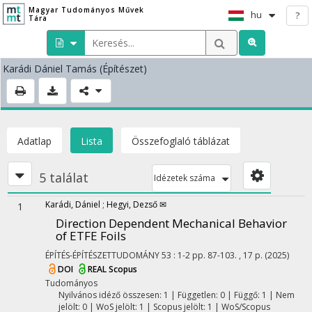
Magyar Tudományos Művek
hu
?
Tára
Karádi Dániel Tamás
(Építészet)
Adatlap
Lista
Összefoglaló táblázat
5 találat
Idézetek száma
Karádi, Dániel
;
Hegyi, Dezső ✉
1
Direction Dependent Mechanical Behavior
of ETFE Foils
ÉPÍTÉS-ÉPÍTÉSZETTUDOMÁNY
53
:
1-2
pp. 87-103. , 17 p.
(2025)
DOI
REAL
Scopus
Tudományos
Nyilvános idéző összesen: 1
| Független: 0 | Függő: 1 | Nem
jelölt: 0 | WoS jelölt: 1 | Scopus jelölt: 1 | WoS/Scopus