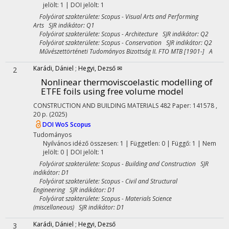
jelölt: 1 | DOI jelölt: 1
Folyóirat szakterülete: Scopus - Visual Arts and Performing
Arts SJR indikátor: Q1
Folyóirat szakterülete: Scopus - Architecture SJR indikátor: Q2
Folyóirat szakterülete: Scopus - Conservation SJR indikátor: Q2
Művészettörténeti Tudományos Bizottság II. FTO MTB [1901-] A
Karádi, Dániel
;
Hegyi, Dezső ✉
2
Nonlinear thermoviscoelastic modelling of
ETFE foils using free volume model
CONSTRUCTION AND BUILDING MATERIALS
482
Paper: 141578 ,
20 p.
(2025)
DOI
WoS
Scopus
Tudományos
Nyilvános idéző összesen: 1
| Független: 0 | Függő: 1 | Nem
jelölt: 0 | DOI jelölt: 1
Folyóirat szakterülete: Scopus - Building and Construction SJR
indikátor: D1
Folyóirat szakterülete: Scopus - Civil and Structural
Engineering SJR indikátor: D1
Folyóirat szakterülete: Scopus - Materials Science
(miscellaneous) SJR indikátor: D1
Karádi, Dániel
;
Hegyi, Dezső
3