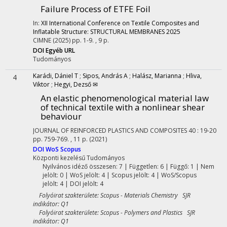
Failure Process of ETFE Foil
In:
XII International Conference on Textile Composites and
Inflatable Structure: STRUCTURAL MEMBRANES 2025
CIMNE
(2025)
pp. 1-9. , 9 p.
DOI
Egyéb URL
Tudományos
Karádi, Dániel T
;
Sipos, András A
;
Halász, Marianna
;
Hliva,
4
Viktor
;
Hegyi, Dezső ✉
An elastic phenomenological material law
of technical textile with a nonlinear shear
behaviour
JOURNAL OF REINFORCED PLASTICS AND COMPOSITES
40
:
19-20
pp. 759-769. , 11 p.
(2021)
DOI
WoS
Scopus
Központi kezelésű
Tudományos
Nyilvános idéző összesen: 7
| Független: 6 | Függő: 1 | Nem
jelölt: 0 | WoS jelölt: 4 | Scopus jelölt: 4 | WoS/Scopus
jelölt: 4 | DOI jelölt: 4
Folyóirat szakterülete: Scopus - Materials Chemistry SJR
indikátor: Q1
Folyóirat szakterülete: Scopus - Polymers and Plastics SJR
indikátor: Q1