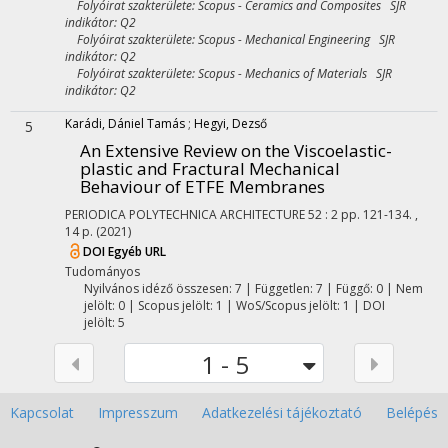
Folyóirat szakterülete: Scopus - Ceramics and Composites SJR
indikátor: Q2
Folyóirat szakterülete: Scopus - Mechanical Engineering SJR
indikátor: Q2
Folyóirat szakterülete: Scopus - Mechanics of Materials SJR
indikátor: Q2
Karádi, Dániel Tamás
;
Hegyi, Dezső
5
An Extensive Review on the Viscoelastic-
plastic and Fractural Mechanical
Behaviour of ETFE Membranes
PERIODICA POLYTECHNICA ARCHITECTURE
52
:
2
pp. 121-134. ,
14 p.
(2021)
DOI
Egyéb URL
Tudományos
Nyilvános idéző összesen: 7
| Független: 7 | Függő: 0 | Nem
jelölt: 0 | Scopus jelölt: 1 | WoS/Scopus jelölt: 1 | DOI
jelölt: 5
1 - 5
Kapcsolat
Impresszum
Adatkezelési tájékoztató
Belépés