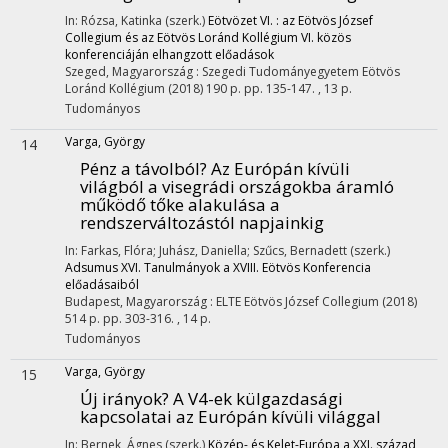
In: Rózsa, Katinka (szerk.)
Eötvözet VI. : az Eötvös József
Collegium és az Eötvös Loránd Kollégium VI. közös
konferenciáján elhangzott előadások
Szeged, Magyarország :
Szegedi Tudományegyetem Eötvös
Loránd Kollégium
(2018)
190 p.
pp. 135-147. , 13 p.
Tudományos
Varga, György
14
Pénz a távolból? Az Európán kívüli
világból a visegrádi országokba áramló
működő tőke alakulása a
rendszerváltozástól napjainkig
In: Farkas, Flóra; Juhász, Daniella; Szűcs, Bernadett (szerk.)
Adsumus XVI. Tanulmányok a XVIII. Eötvös Konferencia
előadásaiból
Budapest, Magyarország :
ELTE Eötvös József Collegium
(2018)
514 p.
pp. 303-316. , 14 p.
Tudományos
Varga, György
15
Új irányok? A V4-ek külgazdasági
kapcsolatai az Európán kívüli világgal
In: Bernek, Ágnes (szerk.)
Közép- és Kelet-Európa a XXI. század