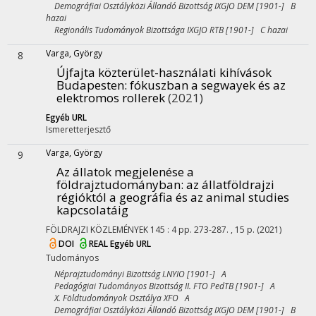
Demográfiai Osztályközi Állandó Bizottság IXGJO DEM [1901-] B
hazai
Regionális Tudományok Bizottsága IXGJO RTB [1901-] C hazai
Varga, György
8
Újfajta közterület-használati kihívások
Budapesten: fókuszban a segwayek és az
elektromos rollerek
(2021)
Egyéb URL
Ismeretterjesztő
Varga, György
9
Az állatok megjelenése a
földrajztudományban: az állatföldrajzi
régióktól a geográfia és az animal studies
kapcsolatáig
FÖLDRAJZI KÖZLEMÉNYEK
145
:
4
pp. 273-287. , 15 p.
(2021)
DOI
REAL
Egyéb URL
Tudományos
Néprajztudományi Bizottság I.NYIO [1901-] A
Pedagógiai Tudományos Bizottság II. FTO PedTB [1901-] A
X. Földtudományok Osztálya XFO A
Demográfiai Osztályközi Állandó Bizottság IXGJO DEM [1901-] B