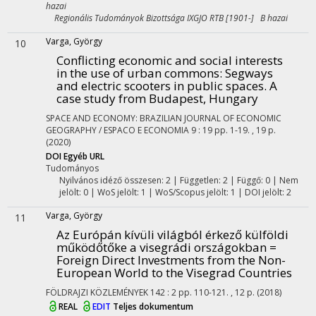
hazai
Regionális Tudományok Bizottsága IXGJO RTB [1901-] B hazai
Varga, György
10
Conflicting economic and social interests
in the use of urban commons: Segways
and electric scooters in public spaces. A
case study from Budapest, Hungary
SPACE AND ECONOMY: BRAZILIAN JOURNAL OF ECONOMIC
GEOGRAPHY / ESPACO E ECONOMIA
9
:
19
pp. 1-19. , 19 p.
(2020)
DOI
Egyéb URL
Tudományos
Nyilvános idéző összesen: 2
| Független: 2 | Függő: 0 | Nem
jelölt: 0 | WoS jelölt: 1 | WoS/Scopus jelölt: 1 | DOI jelölt: 2
Varga, György
11
Az Európán kívüli világból érkező külföldi
működőtőke a visegrádi országokban =
Foreign Direct Investments from the Non-
European World to the Visegrad Countries
FÖLDRAJZI KÖZLEMÉNYEK
142
:
2
pp. 110-121. , 12 p.
(2018)
REAL
EDIT
Teljes dokumentum