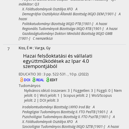
indikátor: Q3
X. Földtudományok Osztálya XFO A
Demográfiai Osztályközi Állandó Bizottság IXGJO DEM [1901-] A
hazai
Politikatudományi Bizottság IXGJO PTB [1901-] A hazai
Regionális Tudományok Bizottsága IXGJO RTB [1901-] A hazai
Gazdaságtudományi Doktori Minősítő Bizottság IXGJO GMB
[1901-] C nemzetközi
Kiss, É ✉
;
Varga, Gy
7
Hazai felsőoktatási és vállalati
együttműködések az Ipar 4.0
szempontjából
EDUCATIO
30
:
3
pp. 522-531. , 10 p.
(2022)
DOI
REAL
EDIT
Tudományos
Nyilvános idéző összesen: 3
| Független: 3 | Függő: 0 | Nem
jelölt: 0 | WoS jelölt: 1 | Scopus jelölt: 2 | WoS/Scopus
jelölt: 2 | DOI jelölt: 3
Irodalomtudományi Bizottság I.NYIO Irod Biz A
Pedagógiai Tudományos Bizottság II. FTO PedTB [1901-] A
Pszichológiai Tudományos Bizottság II. FTO PsziTB [1901-] A
X. Földtudományok Osztálya XFO A
Szociológiai Tudományos Bizottság IXGJO SZTB [1901-] A hazai