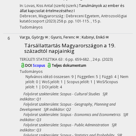
In: Lovas, Kiss Antal (szerk) (szerk.)
Tanulmányok az ember és
állat kapcsolat értelmezéséhez I
Debrecen, Magyarország :
Debreceni Egyetem, Antrozoológiai
kutatócsoport
(2023)
258 p.
pp. 101-115. , 15 p.
Tudományos
Varga, György ✉
;
Gyuris, Ferenc ✉
;
Kubinyi, Enikő ✉
6
Társállattartás Magyarországon a 19.
századtól napjainkig
TERÜLETI STATISZTIKA
63
:
6
pp. 659-682. , 24 p.
(2023)
DOI
Scopus
Teljes dokumentum
Tudományos
Nyilvános idéző összesen: 9
| Független: 5 | Függő: 4 | Nem
jelölt: 0 | WoS jelölt: 1 | Scopus jelölt: 1 | WoS/Scopus
jelölt: 1 | DOI jelölt: 4
Folyóirat szakterülete: Scopus - Cultural Studies SJR
indikátor: Q1
Folyóirat szakterülete: Scopus - Geography, Planning and
Development SJR indikátor: Q2
Folyóirat szakterülete: Scopus - Economics and Econometrics SJR
indikátor: Q3
Folyóirat szakterülete: Scopus - Public Administration SJR
indikátor: Q3
Folyóirat szakterülete: Scopus - Statistics and Probability SJR