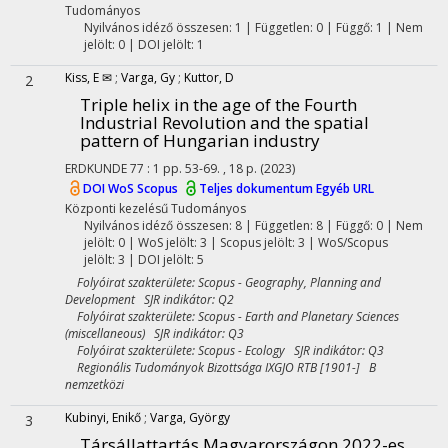
Tudományos
Nyilvános idéző összesen: 1
| Független: 0 | Függő: 1 | Nem
jelölt: 0 | DOI jelölt: 1
Kiss, E ✉
;
Varga, Gy
;
Kuttor, D
2
Triple helix in the age of the Fourth
Industrial Revolution and the spatial
pattern of Hungarian industry
ERDKUNDE
77
:
1
pp. 53-69. , 18 p.
(2023)
DOI
WoS
Scopus
Teljes dokumentum
Egyéb URL
Központi kezelésű
Tudományos
Nyilvános idéző összesen: 8
| Független: 8 | Függő: 0 | Nem
jelölt: 0 | WoS jelölt: 3 | Scopus jelölt: 3 | WoS/Scopus
jelölt: 3 | DOI jelölt: 5
Folyóirat szakterülete: Scopus - Geography, Planning and
Development SJR indikátor: Q2
Folyóirat szakterülete: Scopus - Earth and Planetary Sciences
(miscellaneous) SJR indikátor: Q3
Folyóirat szakterülete: Scopus - Ecology SJR indikátor: Q3
Regionális Tudományok Bizottsága IXGJO RTB [1901-] B
nemzetközi
Kubinyi, Enikő
;
Varga, György
3
Társállattartás Magyarországon 2022-es