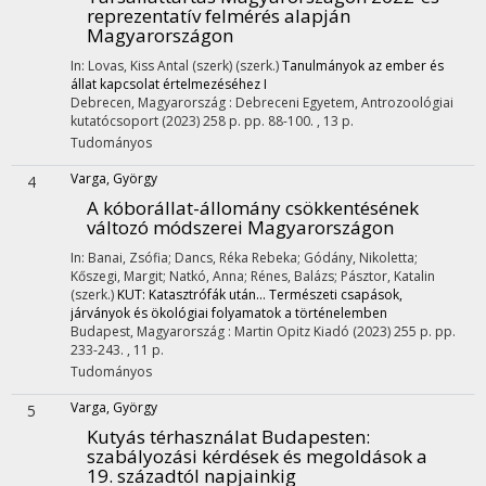
reprezentatív felmérés alapján
Magyarországon
In: Lovas, Kiss Antal (szerk) (szerk.)
Tanulmányok az ember és
állat kapcsolat értelmezéséhez I
Debrecen, Magyarország :
Debreceni Egyetem, Antrozoológiai
kutatócsoport
(2023)
258 p.
pp. 88-100. , 13 p.
Tudományos
Varga, György
4
A kóborállat-állomány csökkentésének
változó módszerei Magyarországon
In: Banai, Zsófia; Dancs, Réka Rebeka; Gódány, Nikoletta;
Kőszegi, Margit; Natkó, Anna; Rénes, Balázs; Pásztor, Katalin
(szerk.)
KUT: Katasztrófák után... Természeti csapások,
járványok és ökológiai folyamatok a történelemben
Budapest, Magyarország :
Martin Opitz Kiadó
(2023)
255 p.
pp.
233-243. , 11 p.
Tudományos
Varga, György
5
Kutyás térhasználat Budapesten:
szabályozási kérdések és megoldások a
19. századtól napjainkig