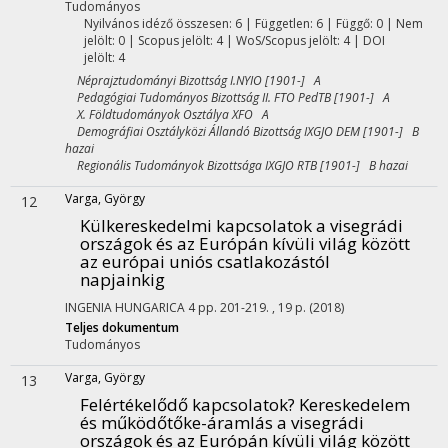
Tudományos
Nyilvános idéző összesen: 6
| Független: 6 | Függő: 0 | Nem
jelölt: 0 | Scopus jelölt: 4 | WoS/Scopus jelölt: 4 | DOI
jelölt: 4
Néprajztudományi Bizottság I.NYIO [1901-] A
Pedagógiai Tudományos Bizottság II. FTO PedTB [1901-] A
X. Földtudományok Osztálya XFO A
Demográfiai Osztályközi Állandó Bizottság IXGJO DEM [1901-] B
hazai
Regionális Tudományok Bizottsága IXGJO RTB [1901-] B hazai
Varga, György
12
Külkereskedelmi kapcsolatok a visegrádi
országok és az Európán kívüli világ között
az európai uniós csatlakozástól
napjainkig
INGENIA HUNGARICA
4
pp. 201-219. , 19 p.
(2018)
Teljes dokumentum
Tudományos
Varga, György
13
Felértékelődő kapcsolatok? Kereskedelem
és működőtőke-áramlás a visegrádi
országok és az Európán kívüli világ között