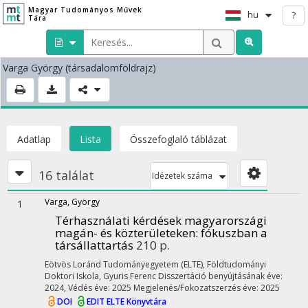
Magyar Tudományos Művek
hu
?
Tára
Varga György
(társadalomföldrajz)
Adatlap
Lista
Összefoglaló táblázat
16 találat
Idézetek száma
Varga, György
1
Térhasználati kérdések magyarországi
magán- és közterületeken
: fókuszban a
társállattartás
210 p.
Eötvös Loránd Tudományegyetem (ELTE)
,
Földtudományi
Doktori Iskola,
Gyuris Ferenc
Disszertáció benyújtásának éve:
2024,
Védés éve: 2025
Megjelenés/Fokozatszerzés éve: 2025
DOI
EDIT
ELTE Könyvtára