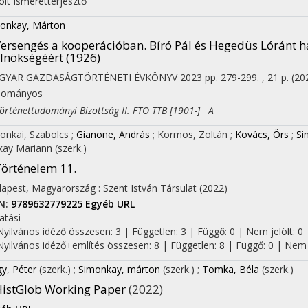
olt
Ismeretterjesztő
onkay, Márton
ersengés a kooperációban. Bíró Pál és Hegedüs Lóránt 
lnökségéért (1926)
GYAR GAZDASÁGTÖRTÉNETI ÉVKÖNYV
2023
pp. 279-299. , 21 p.
(20
dományos
ténettudományi Bizottság II. FTO TTB [1901-] A
onkai, Szabolcs
;
Gianone, András
;
Kormos, Zoltán
;
Kovács, Örs
;
Si
ay Mariann
(szerk.)
örténelem 11.
apest, Magyarország :
Szent István Társulat
(2022)
N:
9789632779225
Egyéb URL
atási
Nyilvános idéző összesen: 3
| Független: 3 | Függő: 0 | Nem jelölt: 0 |
Nyilvános idéző+említés összesen: 8
| Független: 8 | Függő: 0 | Nem j
y, Péter
(szerk.)
;
Simonkay, márton
(szerk.)
;
Tomka, Béla
(szerk.)
istGlob Working Paper
(2022)