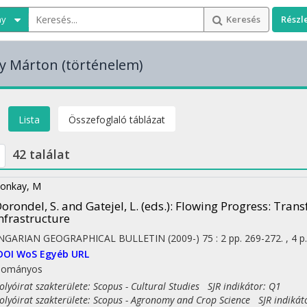
ny
Keresés
Részl
y Márton
(történelem)
Lista
Összefoglaló táblázat
42 találat
onkay, M
orondel, S. and Gatejel, L. (eds.): Flowing Progress: Tr
nfrastructure
NGARIAN GEOGRAPHICAL BULLETIN (2009-)
75
:
2
pp. 269-272. , 4 p
DOI
WoS
Egyéb URL
dományos
yóirat szakterülete: Scopus - Cultural Studies SJR indikátor: Q1
yóirat szakterülete: Scopus - Agronomy and Crop Science SJR indikát