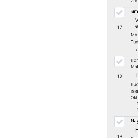
Zár
Sim
V
e
17
MA
Tu
Tör
Bor
Mak
T
18
Bud
ISB
Okt
Nag
H
19