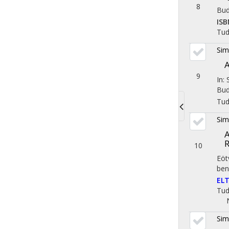
8
Bud
ISB
Tu
Sim
A
9
In:
Bud
Tu
Toggle
Sim
A
navigati
R
10
Eöt
ben
ELT
Tu
Sim