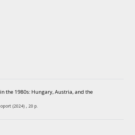
n the 1980s: Hungary, Austria, and the
soport
(2024)
,
20 p.