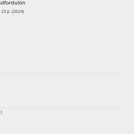
zadfordulón
, 23 p.
(2024)
.)