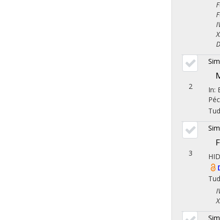
Fol
Fol
IV.
X. 
Dem
Sim
M
2
In:
Péc
Tu
Sim
F
3
HI
Tu
IV.
X. 
Sim