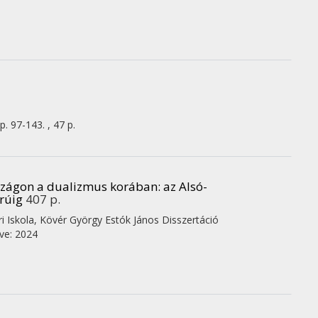
p. 97-143. , 47 p.
szágon a dualizmus korában
: az Alsó-
rúig
407 p.
 Iskola,
Kövér György
Estók János
Disszertáció
ve: 2024