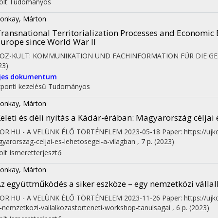
olt
Tudományos
onkay, Márton
ransnational Territorialization Processes and Economic 
urope since World War II
SOZ-KULT: KOMMUNIKATION UND FACHINFORMATION FÜR DIE G
23)
ljes dokumentum
ponti kezelésű
Tudományos
onkay, Márton
eleti és déli nyitás a Kádár-érában: Magyarország céljai 
KOR.HU - A VELÜNK ÉLŐ TÖRTÉNELEM
2023-05-18
Paper: https://ujk
yarorszag-celjai-es-lehetosegei-a-vilagban , 7 p.
(2023)
olt
Ismeretterjesztő
onkay, Márton
z együttműködés a siker eszköze – egy nemzetközi válla
KOR.HU - A VELÜNK ÉLŐ TÖRTÉNELEM
2023-11-26
Paper: https://uj
-nemzetkozi-vallalkozastorteneti-workshop-tanulsagai , 6 p.
(2023)