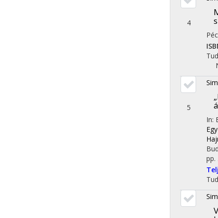
M
s
4
Péc
ISB
Tu
Sim
„
á
5
In:
Egy
Haj
Bud
pp.
Te
Tu
Sim
V