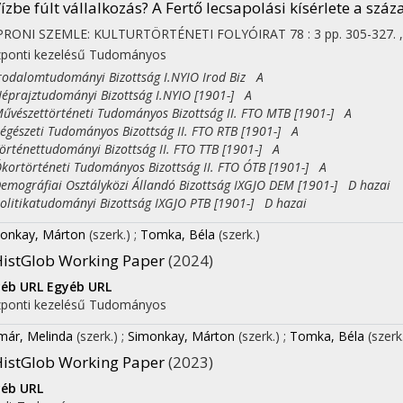
ízbe fúlt vállalkozás? A Fertő lecsapolási kísérlete a szá
PRONI SZEMLE: KULTURTÖRTÉNETI FOLYÓIRAT
78
:
3
pp. 305-327. 
ponti kezelésű
Tudományos
dalomtudományi Bizottság I.NYIO Irod Biz A
rajztudományi Bizottság I.NYIO [1901-] A
észettörténeti Tudományos Bizottság II. FTO MTB [1901-] A
észeti Tudományos Bizottság II. FTO RTB [1901-] A
ténettudományi Bizottság II. FTO TTB [1901-] A
rtörténeti Tudományos Bizottság II. FTO ÓTB [1901-] A
ográfiai Osztályközi Állandó Bizottság IXGJO DEM [1901-] D hazai
itikatudományi Bizottság IXGJO PTB [1901-] D hazai
onkay, Márton
(szerk.)
;
Tomka, Béla
(szerk.)
istGlob Working Paper
(2024)
yéb URL
Egyéb URL
ponti kezelésű
Tudományos
már, Melinda
(szerk.)
;
Simonkay, Márton
(szerk.)
;
Tomka, Béla
(szerk
istGlob Working Paper
(2023)
éb URL