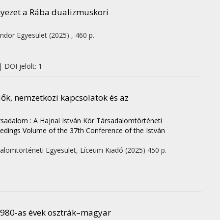
yezet a Rába dualizmuskori
ndor Egyesület
(2025)
,
460 p.
 DOI jelölt: 1
k, nemzetközi kapcsolatok és az
rsadalom : A Hajnal István Kör Társadalomtörténeti
eedings Volume of the 37th Conference of the István
dalomtörténeti Egyesület
,
Líceum Kiadó
(2025)
450 p.
1980-as évek osztrák–magyar