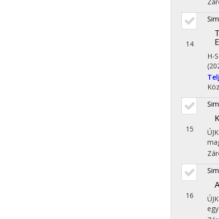
Zár
Sim
T
E
14
H-
(20
Te
Köz
Sim
K
15
ÚJ
mag
Zár
Sim
A
16
ÚJ
egy