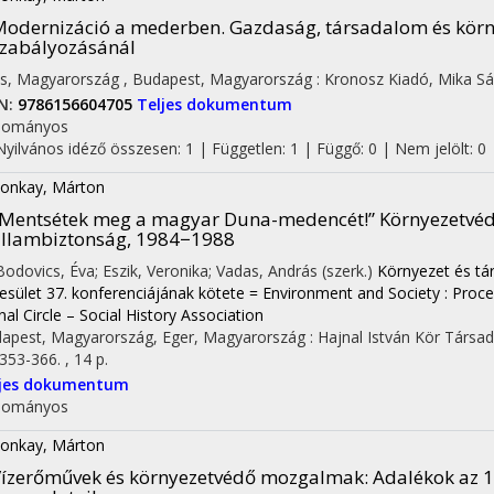
odernizáció a mederben. Gazdaság, társadalom és körn
zabályozásánál
s, Magyarország ,
Budapest, Magyarország :
Kronosz Kiadó
,
Mika Sá
N:
9786156604705
Teljes dokumentum
dományos
Nyilvános idéző összesen: 1
| Független: 1 | Függő: 0 | Nem jelölt: 0 |
onkay, Márton
Mentsétek meg a magyar Duna-medencét!” Környezetvédő
llambiztonság, 1984−1988
 Bodovics, Éva; Eszik, Veronika; Vadas, András (szerk.)
Környezet és tá
esület 37. konferenciájának kötete = Environment and Society : Proc
nal Circle – Social History Association
apest, Magyarország,
Eger, Magyarország :
Hajnal István Kör Társa
 353-366. , 14 p.
ljes dokumentum
dományos
onkay, Márton
ízerőművek és környezetvédő mozgalmak
: Adalékok az 