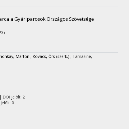
harca a Gyáriparosok Országos Szövetsége
23)
monkay, Márton
;
Kovács, Örs
(szerk.)
;
Tamásiné,
 DOI jelölt: 2
elölt: 0