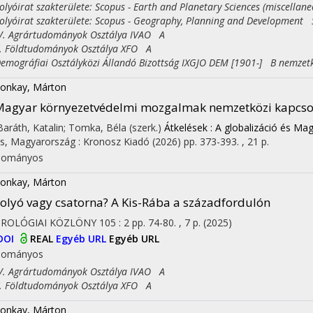
yóirat szakterülete: Scopus - Earth and Planetary Sciences (miscellan
yóirat szakterülete: Scopus - Geography, Planning and Development S
 Agrártudományok Osztálya IVAO A
Földtudományok Osztálya XFO A
ográfiai Osztályközi Állandó Bizottság IXGJO DEM [1901-] B nemzet
onkay, Márton
agyar környezetvédelmi mozgalmak nemzetközi kapcsol
 Baráth, Katalin; Tomka, Béla (szerk.)
Átkelések : A globalizáció és M
s, Magyarország :
Kronosz Kiadó
(2026)
pp. 373-393. , 21 p.
dományos
onkay, Márton
olyó vagy csatorna? A Kis-Rába a századfordulón
DROLÓGIAI KÖZLÖNY
105
:
2
pp. 74-80. , 7 p.
(2025)
DOI
REAL
Egyéb URL
Egyéb URL
dományos
 Agrártudományok Osztálya IVAO A
Földtudományok Osztálya XFO A
onkay, Márton