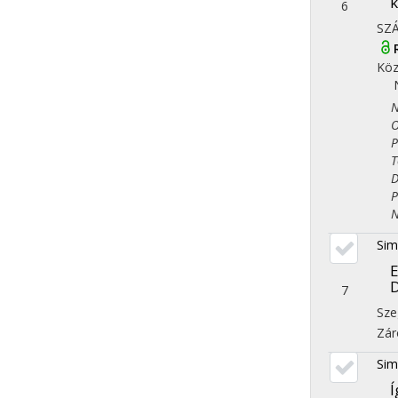
k
6
SZ
Köz
Nép
Ori
Ped
Tör
Dem
Pol
Nye
Sim
E
7
Sze
Zár
Sim
Í