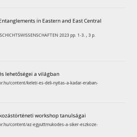
Entanglements in Eastern and East Central
ESCHICHTSWISSENSCHAFTEN
2023
pp. 1-3. , 3 p.
és lehetőségei a világban
or.hu/content/keleti-es-deli-nyitas-a-kadar-eraban-
lkozástörténeti workshop tanulságai
kor.hu/content/az-egyuttmukodes-a-siker-eszkoze-