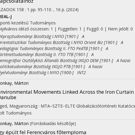
apcsolataihoz
ÁZADOK
158
:
1
pp. 95-110. , 16 p.
(2024)
REAL-J
ponti kezelésű
Tudományos
Nyilvános idéző összesen: 1
| Független: 1 | Függő: 0 | Nem jelölt: 0
rajztudományi Bizottság I.NYIO [1901-] A
entalisztikai Tudományos Bizottság I.NYIO Orient Biz [1901-] A
agógiai Tudományos Bizottság II. FTO PedTB [1901-] A
ténettudományi Bizottság II. FTO TTB [1901-] A
ográfiai Osztályközi Állandó Bizottság IXGJO DEM [1901-] A hazai
itikatudományi Bizottság IXGJO PTB [1901-] A hazai
lvtudományi Bizottság I.NYIO [1900-] INT2
onkay, Márton
nvironmental Movements Linked Across the Iron Curtain i
Danube
ged, Magyarország :
MTA−SZTE−ELTE Globalizációtörténeti Kutatóc
olt
Tudományos
onkay, Márton
(Forráskiadás készítője)
gy épült fel Ferencváros főtemploma