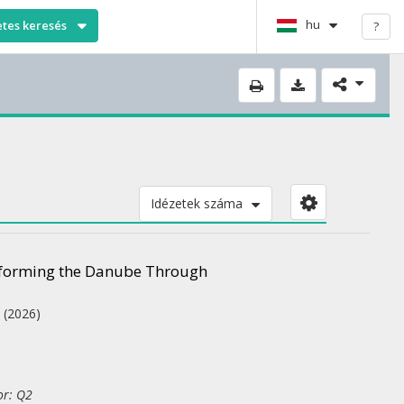
hu
etes keresés
?
Idézetek száma
ansforming the Danube Through
.
(2026)
or: Q2