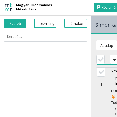
Magyar Tudományos
Közlemé
Művek Tára
Szerző
Intézmény
Témakör
Simonka
Adatlap
Sim
D
I
1
HU
Tu
Fol
Fol