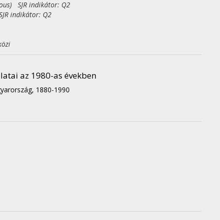
eous) SJR indikátor: Q2
JR indikátor: Q2
közi
atai az 1980-as években
agyarország, 1880-1990