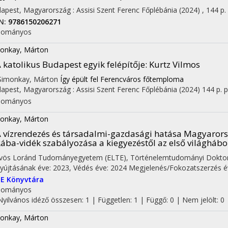
apest, Magyarország :
Assisi Szent Ferenc Főplébánia
(2024)
,
144 p.
N:
9786150206271
dományos
onkay, Márton
 katolikus Budapest egyik felépítője: Kurtz Vilmos
 Simonkay, Márton
Így épült fel Ferencváros főtemploma
apest, Magyarország :
Assisi Szent Ferenc Főplébánia
(2024)
144 p.
p
dományos
onkay, Márton
 vízrendezés és társadalmi-gazdasági hatása Magyaror
on
ába-vidék szabályozása a kiegyezéstől az első világhábo
vös Loránd Tudományegyetem (ELTE)
,
Történelemtudományi Doktori
yújtásának éve: 2023,
Védés éve: 2024
Megjelenés/Fokozatszerzés é
E Könyvtára
dományos
Nyilvános idéző összesen: 1
| Független: 1 | Függő: 0 | Nem jelölt: 0
onkay, Márton