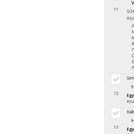
V
11
SO
Köz
Iro
Nép
Műv
Rég
Tör
Óko
Dem
Pol
Sim
H
12
Eg
Köz
Kal
H
13
Egy