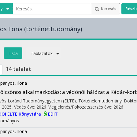
ny
Keresés
Részl
os Ilona
(történettudomány)
Lista
Táblázatok
14 találat
panyos, Ilona
ölcsönös alkalmazkodás
: a védőnői hálózat a Kádár-kor
vös Loránd Tudományegyetem (ELTE)
,
Történelemtudományi Doktori
: 2025,
Védés éve: 2026
Megjelenés/Fokozatszerzés éve: 2026
DOI
ELTE Könyvtára
EDIT
dományos
panyos, Ilona