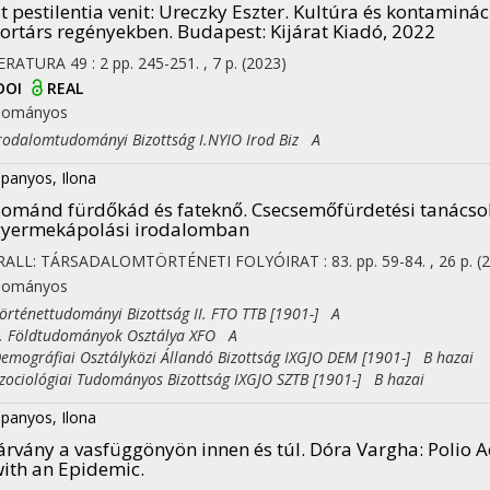
t pestilentia venit
: Ureczky Eszter. Kultúra és kontaminác
ortárs regényekben. Budapest: Kijárat Kiadó, 2022
TERATURA
49
:
2
pp. 245-251. , 7 p.
(2023)
DOI
REAL
dományos
dalomtudományi Bizottság I.NYIO Irod Biz A
panyos, Ilona
ománd fürdőkád és fateknő. Csecsemőfürdetési tanácsok
gyermekápolási irodalomban
RALL: TÁRSADALOMTÖRTÉNETI FOLYÓIRAT
:
83.
pp. 59-84. , 26 p.
(
dományos
ténettudományi Bizottság II. FTO TTB [1901-] A
Földtudományok Osztálya XFO A
ográfiai Osztályközi Állandó Bizottság IXGJO DEM [1901-] B hazai
ciológiai Tudományos Bizottság IXGJO SZTB [1901-] B hazai
panyos, Ilona
árvány a vasfüggönyön innen és túl. Dóra Vargha: Polio A
ith an Epidemic.