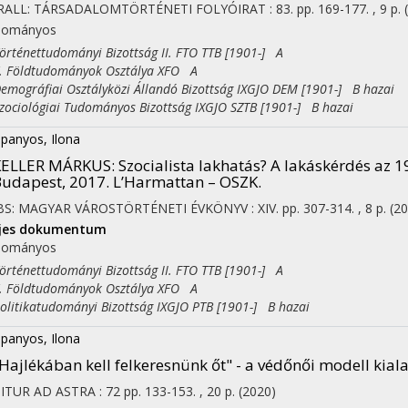
RALL: TÁRSADALOMTÖRTÉNETI FOLYÓIRAT
:
83.
pp. 169-177. , 9 p.
dományos
ténettudományi Bizottság II. FTO TTB [1901-] A
Földtudományok Osztálya XFO A
ográfiai Osztályközi Állandó Bizottság IXGJO DEM [1901-] B hazai
ciológiai Tudományos Bizottság IXGJO SZTB [1901-] B hazai
panyos, Ilona
ELLER MÁRKUS: Szocialista lakhatás? A lakáskérdés az 
udapest, 2017. L’Harmattan – OSZK.
BS: MAGYAR VÁROSTÖRTÉNETI ÉVKÖNYV
:
XIV.
pp. 307-314. , 8 p.
(2
ljes dokumentum
dományos
ténettudományi Bizottság II. FTO TTB [1901-] A
Földtudományok Osztálya XFO A
itikatudományi Bizottság IXGJO PTB [1901-] B hazai
panyos, Ilona
Hajlékában kell felkeresnünk őt" - a védőnői modell kial
 ITUR AD ASTRA
:
72
pp. 133-153. , 20 p.
(2020)