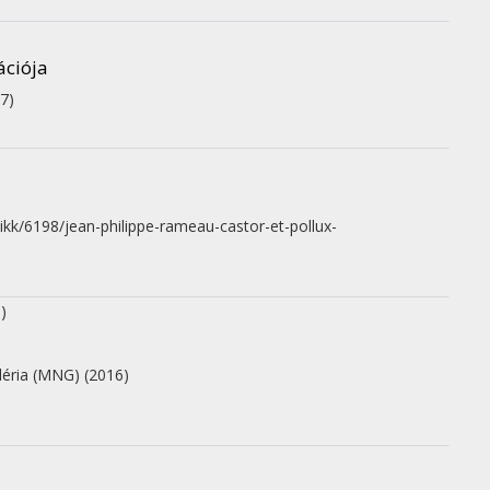
ációja
7)
ikk/6198/jean-philippe-rameau-castor-et-pollux-
)
léria (MNG)
(2016)