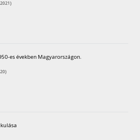
(2021)
1950-es években Magyarországon.
020)
akulása