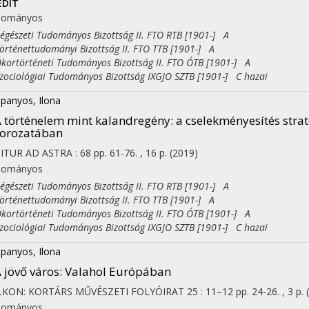
EDIT
dományos
észeti Tudományos Bizottság II. FTO RTB [1901-] A
ténettudományi Bizottság II. FTO TTB [1901-] A
on
rtörténeti Tudományos Bizottság II. FTO ÓTB [1901-] A
ciológiai Tudományos Bizottság IXGJO SZTB [1901-] C hazai
panyos, Ilona
 történelem mint kalandregény: a cselekményesítés strat
sorozatában
 ITUR AD ASTRA
:
68
pp. 61-76. , 16 p.
(2019)
dományos
észeti Tudományos Bizottság II. FTO RTB [1901-] A
ténettudományi Bizottság II. FTO TTB [1901-] A
rtörténeti Tudományos Bizottság II. FTO ÓTB [1901-] A
ciológiai Tudományos Bizottság IXGJO SZTB [1901-] C hazai
panyos, Ilona
 jövő város
: Valahol Európában
LKON: KORTÁRS MŰVÉSZETI FOLYÓIRAT
25
:
11–12
pp. 24-26. , 3 p.
dományos