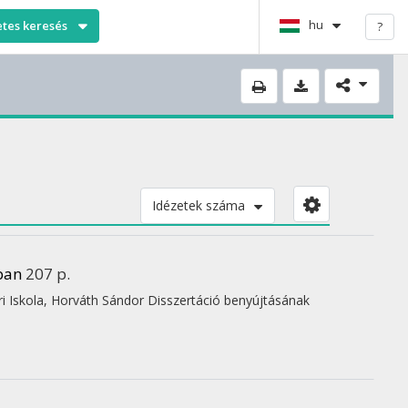
hu
etes keresés
?
Idézetek száma
ban
207 p.
 Iskola,
Horváth Sándor
Disszertáció benyújtásának