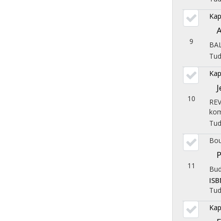
Kap
A
9
BA
Tu
Kap
J
10
REV
kom
Tu
Bou
P
11
Bud
ISB
Tu
Kap