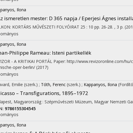
panyos, Ilona
z ismeretlen mester
: D 365 napja / Eperjesi Ágnes install
LKON: KORTÁRS MŰVÉSZETI FOLYÓIRAT
25
:
10
pp. 26-28. , 3 p.
(201
dományos
panyos, Ilona
ean-Philippe Rameau: Isteni partikellék
IZOR - A KRITIKAI PORTÁL
Paper: http://www.revizoronline.com/hu/c
ische-oper-berlin/
(2017)
dományos
vard, Emilie
(szerk.)
;
Tóth, Ferenc
(szerk.)
;
Kappanyos, Ilona
(Fordító
icasso – Transfigurations, 1895–1972
apest, Magyarország :
Szépművészeti Múzeum
,
Magyar Nemzeti Ga
N:
9786155304545
dományos
panyos, Ilona