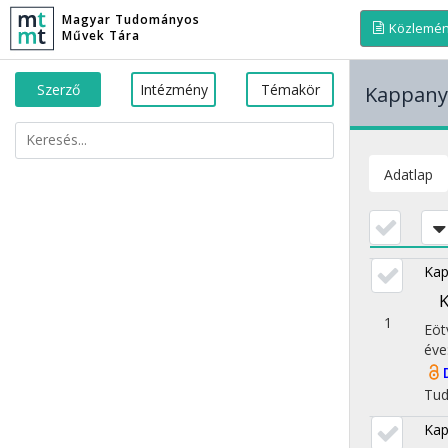
Magyar Tudományos
Közlemé
Művek Tára
Szerző
Intézmény
Témakör
Kappany
Adatlap
Kap
K
1
Eöt
éve
Tu
Kap