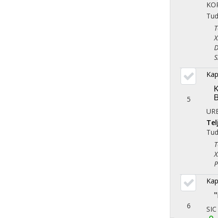
KO
Tu
Tör
X. 
Dem
Szo
Kap
K
B
5
UR
Te
Tu
Tör
X. 
Pol
Kap
"
6
SIC