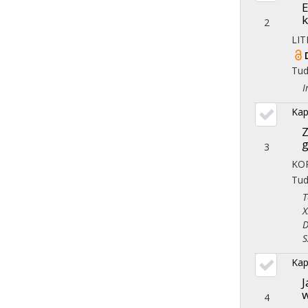
E
k
2
LI
Tu
Iro
Kap
Z
3
KO
Tu
Tör
X. 
Dem
Szo
Kap
J
w
4