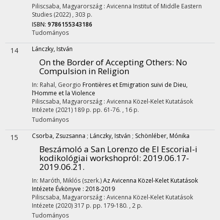
Piliscsaba, Magyarország :
Avicenna Institut of Middle Eastern
Studies
(2022)
,
303 p.
ISBN:
9786155343186
Tudományos
Lánczky, István
14
On the Border of Accepting Others: No
Compulsion in Religion
In: Rahal, Georgio
Frontières et Emigration suivi de Dieu,
l’Homme et la Violence
Piliscsaba, Magyarország :
Avicenna Közel-Kelet Kutatások
Intézete
(2021)
189 p.
pp. 61-76. , 16 p.
Tudományos
Csorba, Zsuzsanna
;
Lánczky, István
;
Schönléber, Mónika
15
Beszámoló a San Lorenzo de El Escorial-i
kodikológiai workshopról
: 2019.06.17-
2019.06.21.
In: Maróth, Miklós (szerk.)
Az Avicenna Közel-Kelet Kutatások
Intézete Évkönyve : 2018-2019
Piliscsaba, Magyarország :
Avicenna Közel-Kelet Kutatások
Intézete
(2020)
317 p.
pp. 179-180. , 2 p.
Tudományos