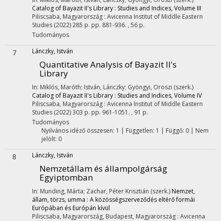
Catalog of Bayazit II's Library : Studies and Indices, Volume III
Piliscsaba, Magyarország :
Avicenna Institut of Middle Eastern
Studies
(2022)
285 p.
pp. 881-936. , 56 p.
Tudományos
Lánczky, István
7
Quantitative Analysis of Bayazit II's
Library
In: Miklós, Maróth; István, Lánczky; Gyöngyi, Oroszi (szerk.)
Catalog of Bayazit II's Library : Studies and Indices, Volume IV
Piliscsaba, Magyarország :
Avicenna Institut of Middle Eastern
Studies
(2022)
303 p.
pp. 961-1051. , 91 p.
Tudományos
Nyilvános idéző összesen: 1
| Független: 1 | Függő: 0 | Nem
jelölt: 0
Lánczky, István
8
Nemzetállam és állampolgárság
Egyiptomban
In: Munding, Márta; Zachar, Péter Krisztián (szerk.)
Nemzet,
állam, törzs, umma : A közösségszerveződés eltérő formái
Európában és Európán kívül
Piliscsaba, Magyarország,
Budapest, Magyarország :
Avicenna