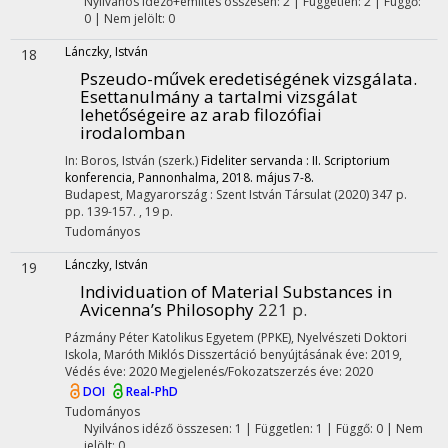
Nyilvános idéző+említés összesen: 2
| Független: 2 | Függő:
0 | Nem jelölt: 0
Lánczky, István
18
Pszeudo-művek eredetiségének vizsgálata.
Esettanulmány a tartalmi vizsgálat
lehetőségeire az arab filozófiai
irodalomban
In: Boros, István (szerk.)
Fideliter servanda : II. Scriptorium
konferencia, Pannonhalma, 2018. május 7-8.
Budapest, Magyarország :
Szent István Társulat
(2020)
347 p.
pp. 139-157. , 19 p.
Tudományos
Lánczky, István
19
Individuation of Material Substances in
Avicenna’s Philosophy
221 p.
Pázmány Péter Katolikus Egyetem (PPKE)
,
Nyelvészeti Doktori
Iskola,
Maróth Miklós
Disszertáció benyújtásának éve: 2019,
Védés éve: 2020
Megjelenés/Fokozatszerzés éve: 2020
DOI
Real-PhD
Tudományos
Nyilvános idéző összesen: 1
| Független: 1 | Függő: 0 | Nem
jelölt: 0