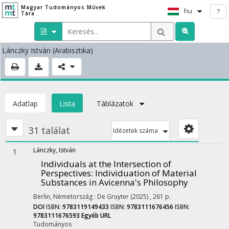
Magyar Tudományos Művek
hu
?
Tára
Lánczky István
(Arabisztika)
Adatlap
Lista
Táblázatok
31 találat
Idézetek száma
Lánczky, István
1
Individuals at the Intersection of
Perspectives
: Individuation of Material
Substances in Avicenna's Philosophy
Berlin, Németország :
De Gruyter
(2025)
,
261 p.
DOI
ISBN:
9783119149433
ISBN:
9783111676456
ISBN:
9783111676593
Egyéb URL
Tudományos