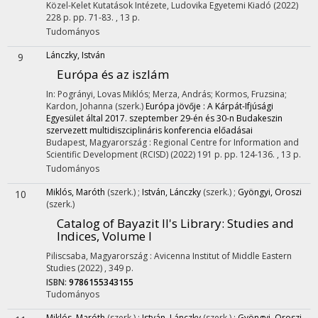
Közel-Kelet Kutatások Intézete
,
Ludovika Egyetemi Kiadó
(2022)
228 p.
pp. 71-83. , 13 p.
Tudományos
Lánczky, István
9
Európa és az iszlám
In: Pogrányi, Lovas Miklós; Merza, András; Kormos, Fruzsina;
Kardon, Johanna (szerk.)
Európa jövője : A Kárpát-Ifjúsági
Egyesület által 2017. szeptember 29-én és 30-n Budakeszin
szervezett multidiszciplináris konferencia előadásai
Budapest, Magyarország :
Regional Centre for Information and
Scientific Development (RCISD)
(2022)
191 p.
pp. 124-136. , 13 p.
Tudományos
Miklós, Maróth
(szerk.)
;
István, Lánczky
(szerk.)
;
Gyöngyi, Oroszi
10
(szerk.)
Catalog of Bayazit II's Library
: Studies and
Indices, Volume I
Piliscsaba, Magyarország :
Avicenna Institut of Middle Eastern
Studies
(2022)
,
349 p.
ISBN:
9786155343155
Tudományos
Miklós, Maróth
(szerk.)
;
István, Lánczky
(szerk.)
;
Gyöngyi, Oroszi