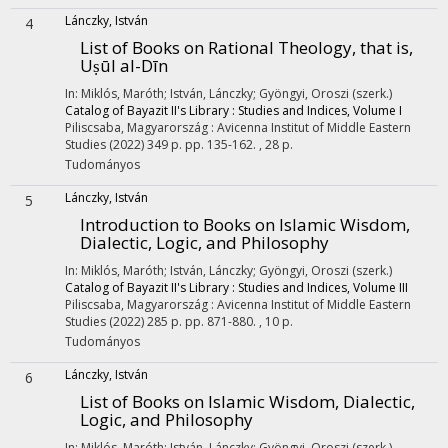
Lánczky, István
4
List of Books on Rational Theology, that is,
Uṣūl al-Dīn
In: Miklós, Maróth; István, Lánczky; Gyöngyi, Oroszi (szerk.)
Catalog of Bayazit II's Library : Studies and Indices, Volume I
Piliscsaba, Magyarország :
Avicenna Institut of Middle Eastern
Studies
(2022)
349 p.
pp. 135-162. , 28 p.
Tudományos
Lánczky, István
5
Introduction to Books on Islamic Wisdom,
Dialectic, Logic, and Philosophy
In: Miklós, Maróth; István, Lánczky; Gyöngyi, Oroszi (szerk.)
Catalog of Bayazit II's Library : Studies and Indices, Volume III
Piliscsaba, Magyarország :
Avicenna Institut of Middle Eastern
Studies
(2022)
285 p.
pp. 871-880. , 10 p.
Tudományos
Lánczky, István
6
List of Books on Islamic Wisdom, Dialectic,
Logic, and Philosophy
In: Miklós, Maróth; István, Lánczky; Gyöngyi, Oroszi (szerk.)