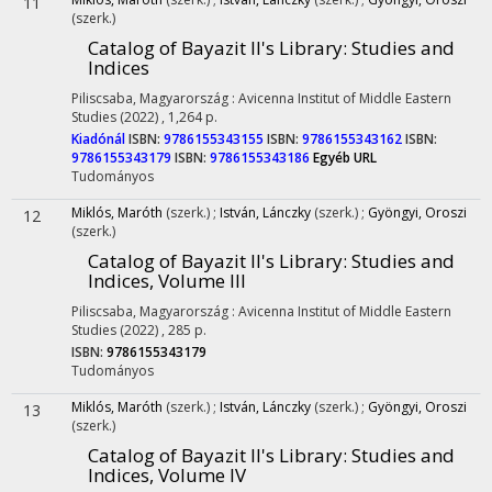
11
(szerk.)
Catalog of Bayazit II's Library
: Studies and
Indices
Piliscsaba, Magyarország :
Avicenna Institut of Middle Eastern
Studies
(2022)
,
1,264 p.
Kiadónál
ISBN:
9786155343155
ISBN:
9786155343162
ISBN:
9786155343179
ISBN:
9786155343186
Egyéb URL
Tudományos
Miklós, Maróth
(szerk.)
;
István, Lánczky
(szerk.)
;
Gyöngyi, Oroszi
12
(szerk.)
Catalog of Bayazit II's Library
: Studies and
Indices, Volume III
Piliscsaba, Magyarország :
Avicenna Institut of Middle Eastern
Studies
(2022)
,
285 p.
ISBN:
9786155343179
Tudományos
Miklós, Maróth
(szerk.)
;
István, Lánczky
(szerk.)
;
Gyöngyi, Oroszi
13
(szerk.)
Catalog of Bayazit II's Library
: Studies and
Indices, Volume IV