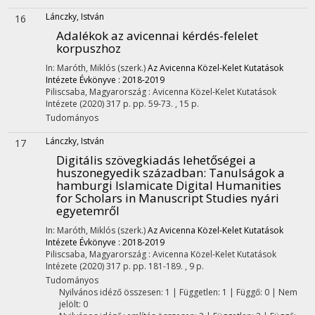
Lánczky, István
16
Adalékok az avicennai kérdés-felelet
korpuszhoz
In: Maróth, Miklós (szerk.)
Az Avicenna Közel-Kelet Kutatások
Intézete Évkönyve : 2018-2019
Piliscsaba, Magyarország :
Avicenna Közel-Kelet Kutatások
Intézete
(2020)
317 p.
pp. 59-73. , 15 p.
Tudományos
Lánczky, István
17
Digitális szövegkiadás lehetőségei a
huszonegyedik században
: Tanulságok a
hamburgi Islamicate Digital Humanities
for Scholars in Manuscript Studies nyári
egyetemről
In: Maróth, Miklós (szerk.)
Az Avicenna Közel-Kelet Kutatások
Intézete Évkönyve : 2018-2019
Piliscsaba, Magyarország :
Avicenna Közel-Kelet Kutatások
Intézete
(2020)
317 p.
pp. 181-189. , 9 p.
Tudományos
Nyilvános idéző összesen: 1
| Független: 1 | Függő: 0 | Nem
jelölt: 0