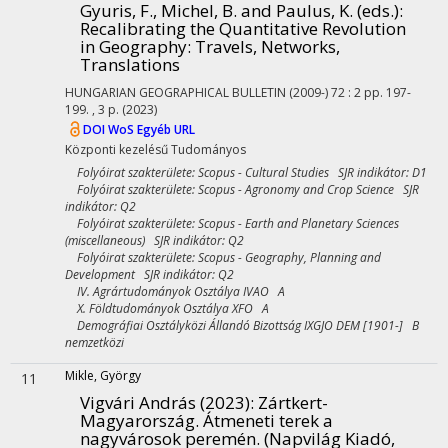
Gyuris, F., Michel, B. and Paulus, K. (eds.):
Recalibrating the Quantitative Revolution
in Geography: Travels, Networks,
Translations
HUNGARIAN GEOGRAPHICAL BULLETIN (2009-)
72
:
2
pp. 197-
199. , 3 p.
(2023)
DOI
WoS
Egyéb URL
Központi kezelésű
Tudományos
Folyóirat szakterülete: Scopus - Cultural Studies SJR indikátor: D1
Folyóirat szakterülete: Scopus - Agronomy and Crop Science SJR
indikátor: Q2
Folyóirat szakterülete: Scopus - Earth and Planetary Sciences
(miscellaneous) SJR indikátor: Q2
Folyóirat szakterülete: Scopus - Geography, Planning and
Development SJR indikátor: Q2
IV. Agrártudományok Osztálya IVAO A
X. Földtudományok Osztálya XFO A
Demográfiai Osztályközi Állandó Bizottság IXGJO DEM [1901-] B
nemzetközi
Mikle, György
11
Vigvári András (2023): Zártkert-
Magyarország. Átmeneti terek a
nagyvárosok peremén. (Napvilág Kiadó,