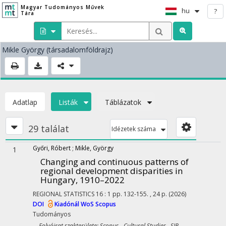
Magyar Tudományos Művek
hu
?
Tára
Mikle György
(társadalomföldrajz)
Adatlap
Listák
Táblázatok
29 találat
Idézetek száma
Győri, Róbert
;
Mikle, György
1
Changing and continuous patterns of
regional development disparities in
Hungary, 1910–2022
REGIONAL STATISTICS
16
:
1
pp. 132-155. , 24 p.
(2026)
DOI
Kiadónál
WoS
Scopus
Tudományos
Folyóirat szakterülete: Scopus - Cultural Studies SJR