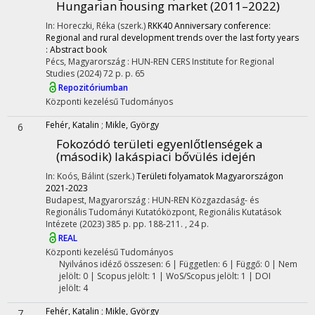
Hungarian housing market (2011–2022)
In: Horeczki, Réka (szerk.)
RKK40 Anniversary conference:
Regional and rural development trends over the last forty years
: Abstract book
Pécs, Magyarország :
HUN-REN CERS Institute for Regional
Studies
(2024)
72 p.
p. 65
Repozitóriumban
Központi kezelésű
Tudományos
Fehér, Katalin
;
Mikle, György
6
Fokozódó területi egyenlőtlenségek a
(második) lakáspiaci bővülés idején
In: Koós, Bálint (szerk.)
Területi folyamatok Magyarországon
2021-2023
Budapest, Magyarország :
HUN-REN Közgazdaság- és
Regionális Tudományi Kutatóközpont, Regionális Kutatások
Intézete
(2023)
385 p.
pp. 188-211. , 24 p.
REAL
Központi kezelésű
Tudományos
Nyilvános idéző összesen: 6
| Független: 6 | Függő: 0 | Nem
jelölt: 0 | Scopus jelölt: 1 | WoS/Scopus jelölt: 1 | DOI
jelölt: 4
Fehér, Katalin
;
Mikle, György
7