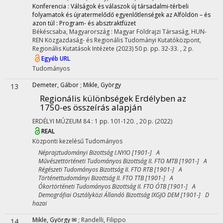
Konferencia : Válságok és válaszok új társadalmi-térbeli
folyamatok és újratermelődő egyenlőtlenségek az Alföldön – és
azon túl : Program- és absztraktfüzet
Békéscsaba, Magyarország :
Magyar Földrajzi Társaság
,
HUN-
REN Közgazdaság- és Regionális Tudományi Kutatóközpont,
Regionális Kutatások Intézete
(2023)
50 p.
pp. 32-33. , 2 p.
Egyéb URL
Tudományos
Demeter, Gábor
;
Mikle, György
13
Regionális különbségek Erdélyben az
1750-es összeírás alapján
ERDÉLYI MÚZEUM
84
:
1
pp. 101-120. , 20 p.
(2022)
REAL
Központi kezelésű
Tudományos
Néprajztudományi Bizottság I.NYIO [1901-] A
Művészettörténeti Tudományos Bizottság II. FTO MTB [1901-] A
Régészeti Tudományos Bizottság II. FTO RTB [1901-] A
Történettudományi Bizottság II. FTO TTB [1901-] A
Ókortörténeti Tudományos Bizottság II. FTO ÓTB [1901-] A
Demográfiai Osztályközi Állandó Bizottság IXGJO DEM [1901-] D
hazai
Mikle, György ✉
;
Randelli, Filippo
14