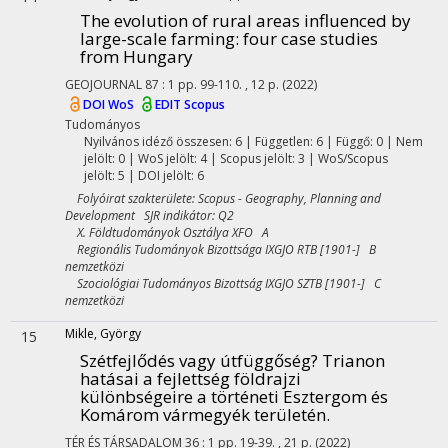
The evolution of rural areas influenced by
large-scale farming: four case studies
from Hungary
GEOJOURNAL
87
:
1
pp. 99-110. , 12 p.
(2022)
DOI
WoS
EDIT
Scopus
Tudományos
Nyilvános idéző összesen: 6
| Független: 6 | Függő: 0 | Nem
jelölt: 0 | WoS jelölt: 4 | Scopus jelölt: 3 | WoS/Scopus
jelölt: 5 | DOI jelölt: 6
Folyóirat szakterülete: Scopus - Geography, Planning and
Development SJR indikátor: Q2
X. Földtudományok Osztálya XFO A
Regionális Tudományok Bizottsága IXGJO RTB [1901-] B
nemzetközi
Szociológiai Tudományos Bizottság IXGJO SZTB [1901-] C
nemzetközi
Mikle, György
15
Szétfejlődés vagy útfüggőség? Trianon
hatásai a fejlettség földrajzi
különbségeire a történeti Esztergom és
Komárom vármegyék területén.
TÉR ÉS TÁRSADALOM
36
:
1
pp. 19-39. , 21 p.
(2022)