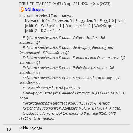
TERÜLETI STATISZTIKA
63
:
3
pp. 381-420. , 40 p.
(2023)
DOI
Scopus
Központi kezelésű
Tudományos
Nyilvános idéző összesen: 5
| Független: 5 | Függő: 0 | Nem
jelölt: 0 | WoS jelölt: 1 | Scopus jelölt: 2 | WoS/Scopus
jelölt: 2 | DOI jelölt: 2
Folyóirat szakterülete: Scopus - Cultural Studies SJR
indikátor: Q1
Folyóirat szakterülete: Scopus - Geography, Planning and
Development SJR indikátor: Q2
Folyóirat szakterülete: Scopus - Economics and Econometrics SJR
indikátor: Q3
Folyóirat szakterülete: Scopus - Public Administration SJR
indikátor: Q3
Folyóirat szakterülete: Scopus - Statistics and Probability SJR
indikátor: Q3
X. Földtudományok Osztálya XFO A
Demográfiai Osztályközi Állandó Bizottság IXGJO DEM [1901-] A
hazai
Politikatudományi Bizottság IXGJO PTB [1901-] A hazai
Regionális Tudományok Bizottsága IXGJO RTB [1901-] A hazai
Gazdaságtudományi Doktori Minősítő Bizottság IXGJO GMB
[1901-] C nemzetközi
Mikle, György
10