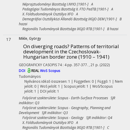
Néprajztudományi Bizottság I.NYIO [1901-] A
Pedagógiai Tudományos Bizottság II. FTO PedTB [1901-] A
X. Földtudományok Osztálya XFO A
Demográfiai Osztályközi Állandó Bizottság IXGJO DEM [1901-] B
hazai
Regionális Tudományok Bizottsága IXGJO RTB [1901-] B hazai
Mikle, György
17
On diverging roads? Patterns of territorial
development in the Czechoslovak-
Hungarian border zone (1910 – 1941)
GEOGRAFICKY CASOPIS
74
:
4
pp. 357-377. , 21 p.
(2022)
DOI
REAL
WoS
Scopus
Tudományos
Nyilvános idéző összesen: 1
| Független: 0 | Függő: 1 | Nem
jelölt: 0 | WoS jelölt: 1 | Scopus jelölt: 1 | WoS/Scopus
jelölt: 1 | DOI jelölt: 1
Folyóirat szakterülete: Scopus - Earth-Surface Processes SJR
indikátor: Q3
Folyóirat szakterülete: Scopus - Geography, Planning and
Development SJR indikátor: Q3
Folyóirat szakterülete: Scopus - Geology SJR indikátor: Q4
X. Földtudományok Osztálya XFO A
Regionális Tudományok Bizottsága IXGJO RTB [1901-] C