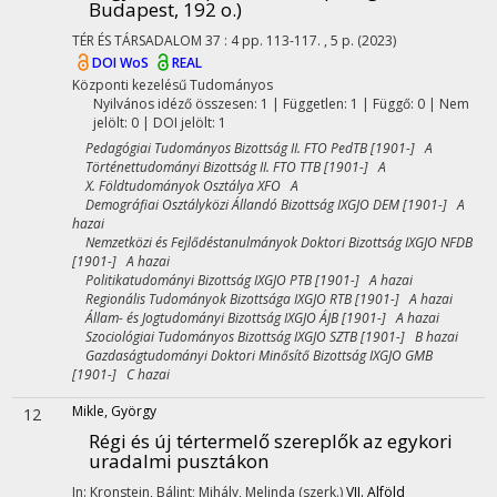
Budapest, 192 o.)
TÉR ÉS TÁRSADALOM
37
:
4
pp. 113-117. , 5 p.
(2023)
DOI
WoS
REAL
Központi kezelésű
Tudományos
Nyilvános idéző összesen: 1
| Független: 1 | Függő: 0 | Nem
jelölt: 0 | DOI jelölt: 1
Pedagógiai Tudományos Bizottság II. FTO PedTB [1901-] A
Történettudományi Bizottság II. FTO TTB [1901-] A
X. Földtudományok Osztálya XFO A
Demográfiai Osztályközi Állandó Bizottság IXGJO DEM [1901-] A
hazai
Nemzetközi és Fejlődéstanulmányok Doktori Bizottság IXGJO NFDB
[1901-] A hazai
Politikatudományi Bizottság IXGJO PTB [1901-] A hazai
Regionális Tudományok Bizottsága IXGJO RTB [1901-] A hazai
Állam- és Jogtudományi Bizottság IXGJO ÁJB [1901-] A hazai
Szociológiai Tudományos Bizottság IXGJO SZTB [1901-] B hazai
Gazdaságtudományi Doktori Minősítő Bizottság IXGJO GMB
[1901-] C hazai
Mikle, György
12
Régi és új tértermelő szereplők az egykori
uradalmi pusztákon
In: Kronstein, Bálint; Mihály, Melinda (szerk.)
VII. Alföld