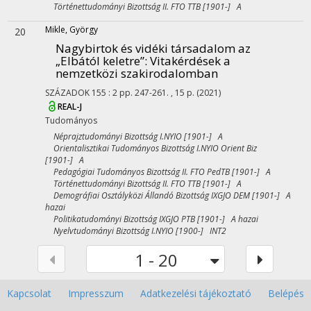
Történettudományi Bizottság II. FTO TTB [1901-] A
Mikle, György
20
Nagybirtok és vidéki társadalom az
„Elbától keletre”
: Vitakérdések a
nemzetközi szakirodalomban
SZÁZADOK
155
:
2
pp. 247-261. , 15 p.
(2021)
REAL-J
Tudományos
Néprajztudományi Bizottság I.NYIO [1901-] A
Orientalisztikai Tudományos Bizottság I.NYIO Orient Biz
[1901-] A
Pedagógiai Tudományos Bizottság II. FTO PedTB [1901-] A
Történettudományi Bizottság II. FTO TTB [1901-] A
Demográfiai Osztályközi Állandó Bizottság IXGJO DEM [1901-] A
hazai
Politikatudományi Bizottság IXGJO PTB [1901-] A hazai
Nyelvtudományi Bizottság I.NYIO [1900-] INT2
1 - 20
Kapcsolat
Impresszum
Adatkezelési tájékoztató
Belépés