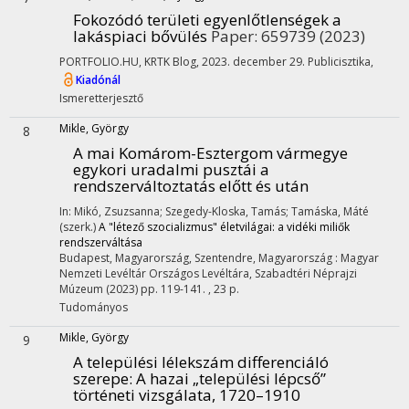
Fokozódó területi egyenlőtlenségek a
lakáspiaci bővülés
Paper: 659739
(2023)
PORTFOLIO.HU, KRTK Blog, 2023. december 29. Publicisztika
,
Kiadónál
Ismeretterjesztő
Mikle, György
8
A mai Komárom-Esztergom vármegye
egykori uradalmi pusztái a
rendszerváltoztatás előtt és után
In: Mikó, Zsuzsanna; Szegedy-Kloska, Tamás; Tamáska, Máté
(szerk.)
A "létező szocializmus" életvilágai: a vidéki miliők
rendszerváltása
Budapest, Magyarország,
Szentendre, Magyarország :
Magyar
Nemzeti Levéltár Országos Levéltára
,
Szabadtéri Néprajzi
Múzeum
(2023)
pp. 119-141. , 23 p.
Tudományos
Mikle, György
9
A települési lélekszám differenciáló
szerepe: A hazai „települési lépcső”
történeti vizsgálata, 1720–1910