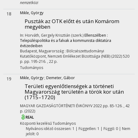
nemzetközi
Mikle, György
18
Puszták az OTK előtt és után Komárom
megyében
In: Horváth, Gergely Krisztián (szerk.)
Ellenszélben :
Településpolitika és a falvak a kommunista diktatúra
évtizedeiben
Budapest, Magyarország :
Bölcsészettudományi
Kutatóközpont
,
Nemzeti Emlékezet Bizottsága (NEB)
(2022)
520
p.
pp. 195-216. , 22 p.
Tudományos
Mikle, György
;
Demeter, Gábor
19
Területi egyenlőtlenségek a történeti
Magyarország területén a török kor után
(1715–1720)
MAGYAR GAZDASÁGTÖRTÉNETI ÉVKÖNYV
2022
pp. 85-126. , 42
p.
(2022)
REAL
Központi kezelésű
Tudományos
Nyilvános idéző összesen: 1
| Független: 1 | Függő: 0 | Nem
jelölt: 0