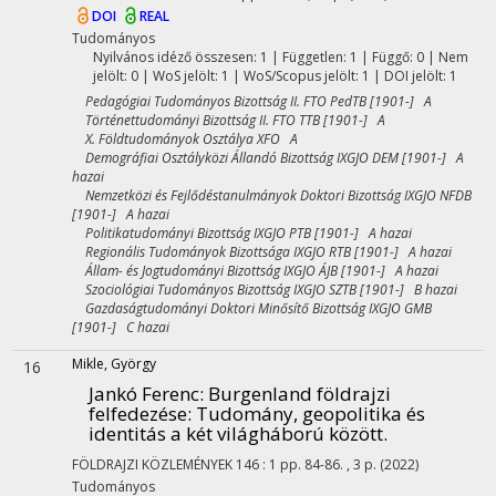
DOI
REAL
Tudományos
Nyilvános idéző összesen: 1
| Független: 1 | Függő: 0 | Nem
jelölt: 0 | WoS jelölt: 1 | WoS/Scopus jelölt: 1 | DOI jelölt: 1
Pedagógiai Tudományos Bizottság II. FTO PedTB [1901-] A
Történettudományi Bizottság II. FTO TTB [1901-] A
X. Földtudományok Osztálya XFO A
Demográfiai Osztályközi Állandó Bizottság IXGJO DEM [1901-] A
hazai
Nemzetközi és Fejlődéstanulmányok Doktori Bizottság IXGJO NFDB
[1901-] A hazai
Politikatudományi Bizottság IXGJO PTB [1901-] A hazai
Regionális Tudományok Bizottsága IXGJO RTB [1901-] A hazai
Állam- és Jogtudományi Bizottság IXGJO ÁJB [1901-] A hazai
Szociológiai Tudományos Bizottság IXGJO SZTB [1901-] B hazai
Gazdaságtudományi Doktori Minősítő Bizottság IXGJO GMB
[1901-] C hazai
Mikle, György
16
Jankó Ferenc: Burgenland földrajzi
felfedezése: Tudomány, geopolitika és
identitás a két világháború között.
FÖLDRAJZI KÖZLEMÉNYEK
146
:
1
pp. 84-86. , 3 p.
(2022)
Tudományos