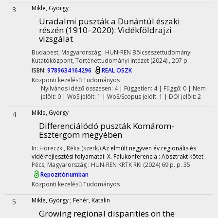
Mikle, György
3
Uradalmi puszták a Dunántúl északi
részén (1910–2020)
: Vidékföldrajzi
vizsgálat
Budapest, Magyarország :
HUN-REN Bölcsészettudományi
Kutatóközpont, Történettudományi Intézet
(2024)
,
207 p.
ISBN:
9789634164296
REAL
OSZK
Központi kezelésű
Tudományos
Nyilvános idéző összesen: 4
| Független: 4 | Függő: 0 | Nem
jelölt: 0 | WoS jelölt: 1 | WoS/Scopus jelölt: 1 | DOI jelölt: 2
Mikle, György
4
Differenciálódó puszták Komárom-
Esztergom megyében
In: Horeczki, Réka (szerk.)
Az elmúlt negyven év regionális és
vidékfejlesztési folyamatai: X. Falukonferencia : Absztrakt kötet
Pécs, Magyarország :
HUN-REN KRTK RKI
(2024)
69 p.
p. 35
Repozitóriumban
Központi kezelésű
Tudományos
Mikle, György
;
Fehér, Katalin
5
Growing regional disparities on the