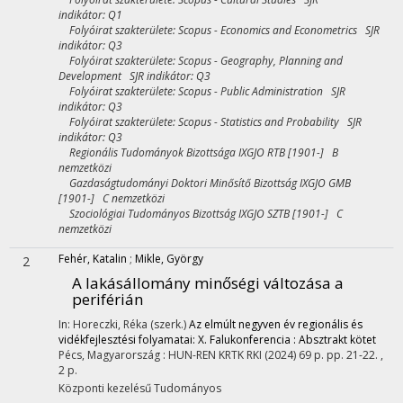
indikátor: Q1
Folyóirat szakterülete: Scopus - Economics and Econometrics SJR
indikátor: Q3
Folyóirat szakterülete: Scopus - Geography, Planning and
Development SJR indikátor: Q3
Folyóirat szakterülete: Scopus - Public Administration SJR
indikátor: Q3
Folyóirat szakterülete: Scopus - Statistics and Probability SJR
indikátor: Q3
Regionális Tudományok Bizottsága IXGJO RTB [1901-] B
nemzetközi
Gazdaságtudományi Doktori Minősítő Bizottság IXGJO GMB
[1901-] C nemzetközi
Szociológiai Tudományos Bizottság IXGJO SZTB [1901-] C
nemzetközi
Fehér, Katalin
;
Mikle, György
2
A lakásállomány minőségi változása a
periférián
In: Horeczki, Réka (szerk.)
Az elmúlt negyven év regionális és
vidékfejlesztési folyamatai: X. Falukonferencia : Absztrakt kötet
Pécs, Magyarország :
HUN-REN KRTK RKI
(2024)
69 p.
pp. 21-22. ,
2 p.
Központi kezelésű
Tudományos