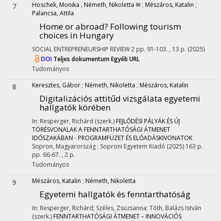
Hoschek, Monika
;
Németh, Nikoletta ✉
;
Mészáros, Katalin
;
7
Palancsa, Attila
Home or abroad? Following tourism
choices in Hungary
SOCIAL ENTREPRENEURSHIP REVIEW
2
pp. 91-103. , 13 p.
(2025)
DOI
Teljes dokumentum
Egyéb URL
Tudományos
Keresztes, Gábor
;
Németh, Nikoletta
;
Mészáros, Katalin
8
Digitalizációs attitűd vizsgálata egyetemi
hallgatók körében
In: Resperger, Richárd (szerk.)
FEJLŐDÉSI PÁLYÁK ÉS ÚJ
TÖRÉSVONALAK A FENNTARTHATÓSÁGI ÁTMENET
IDŐSZAKÁBAN - PROGRAMFÜZET ÉS ELŐADÁSKIVONATOK
Sopron, Magyarország :
Soproni Egyetem Kiadó
(2025)
163 p.
pp. 66-67. , 2 p.
Tudományos
Mészáros, Katalin
;
Németh, Nikoletta
9
Egyetemi hallgatók és fenntarthatóság
In: Resperger, Richárd; Széles, Zsuzsanna; Tóth, Balázs István
(szerk.)
FENNTARTHATÓSÁGI ÁTMENET – INNOVÁCIÓS