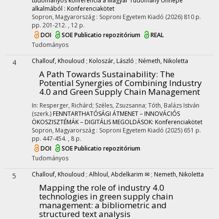
tudományos konferencia a Magyar Tudomány Ünnepe
alkalmából : Konferenciakötet
Sopron, Magyarország :
Soproni Egyetem Kiadó
(2026)
810 p.
pp. 201-212. , 12 p.
DOI
SOE Publicatio repozitórium
REAL
Tudományos
Challouf, Khouloud
;
Koloszár, László
;
Németh, Nikoletta
4
A Path Towards Sustainability: The
Potential Synergies of Combining Industry
4.0 and Green Supply Chain Management
In: Resperger, Richárd; Széles, Zsuzsanna; Tóth, Balázs István
(szerk.)
FENNTARTHATÓSÁGI ÁTMENET – INNOVÁCIÓS
ÖKOSZISZTÉMÁK – DIGITÁLIS MEGOLDÁSOK: Konferenciakötet
Sopron, Magyarország :
Soproni Egyetem Kiadó
(2025)
651 p.
pp. 447-454. , 8 p.
DOI
SOE Publicatio repozitórium
Tudományos
Challouf, Khouloud
;
Alhloul, Abdelkarim ✉
;
Nemeth, Nikoletta
5
Mapping the role of industry 4.0
technologies in green supply chain
management: a bibliometric and
structured text analysis