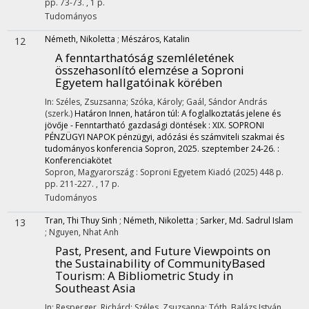
pp. 73-73. , 1 p.
Tudományos
Németh, Nikoletta
;
Mészáros, Katalin
12
A fenntarthatóság szemléletének
összehasonlító elemzése a Soproni
Egyetem hallgatóinak körében
In: Széles, Zsuzsanna; Szóka, Károly; Gaál, Sándor András
(szerk.)
Határon Innen, határon túl: A foglalkoztatás jelene és
jövője - Fenntartható gazdasági döntések : XIX. SOPRONI
PÉNZÜGYI NAPOK pénzügyi, adózási és számviteli szakmai és
tudományos konferencia Sopron, 2025. szeptember 24-26. :
Konferenciakötet
Sopron, Magyarország :
Soproni Egyetem Kiadó
(2025)
448 p.
pp. 211-227. , 17 p.
Tudományos
Tran, Thi Thuy Sinh
;
Németh, Nikoletta
;
Sarker, Md. Sadrul Islam
13
;
Nguyen, Nhat Anh
Past, Present, and Future Viewpoints on
the Sustainability of CommunityBased
Tourism: A Bibliometric Study in
Southeast Asia
In: Resperger, Richárd; Széles, Zsuzsanna; Tóth, Balázs István