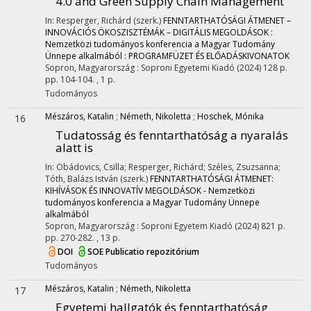
4.0 and Green Supply Chain Management
In: Resperger, Richárd (szerk.)
FENNTARTHATÓSÁGI ÁTMENET –
INNOVÁCIÓS ÖKOSZISZTÉMÁK – DIGITÁLIS MEGOLDÁSOK :
Nemzetközi tudományos konferencia a Magyar Tudomány
Ünnepe alkalmából : PROGRAMFÜZET ÉS ELŐADÁSKIVONATOK
Sopron, Magyarország :
Soproni Egyetemi Kiadó
(2024)
128 p.
pp. 104-104. , 1 p.
Tudományos
Mészáros, Katalin
;
Németh, Nikoletta
;
Hoschek, Mónika
16
Tudatosság és fenntarthatóság a nyaralás
alatt is
In: Obádovics, Csilla; Resperger, Richárd; Széles, Zsuzsanna;
Tóth, Balázs István (szerk.)
FENNTARTHATÓSÁGI ÁTMENET:
KIHÍVÁSOK ÉS INNOVATÍV MEGOLDÁSOK - Nemzetközi
tudományos konferencia a Magyar Tudomány Ünnepe
alkalmából
Sopron, Magyarország :
Soproni Egyetem Kiadó
(2024)
821 p.
pp. 270-282. , 13 p.
DOI
SOE Publicatio repozitórium
Tudományos
Mészáros, Katalin
;
Németh, Nikoletta
17
Egyetemi hallgatók és fenntarthatóság