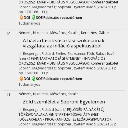
ÖKOSZISZTÉMÁK – DIGITÁLIS MEGOLDÁSOK: Konferenciakötet
Sopron, Magyarország :
Soproni Egyetem Kiadó
(2025)
651 p.
pp. 176-186. , 11 p.
DOI
SOE Publicatio repozitórium
Tudományos
Németh, Nikoletta
;
Mészáros, Katalin
;
Keresztes, Gábor
10
A háztartások vásárlási szokásainak
vizsgálata az infláció aspektusából
In: Resperger, Richárd; Széles, Zsuzsanna; Tóth, Balázs István
(szerk.)
FENNTARTHATÓSÁGI ÁTMENET – INNOVÁCIÓS
ÖKOSZISZTÉMÁK – DIGITÁLIS MEGOLDÁSOK: Konferenciakötet
Sopron, Magyarország :
Soproni Egyetem Kiadó
(2025)
651 p.
pp. 150-160. , 11 p.
DOI
SOE Publicatio repozitórium
Tudományos
Németh, Nikoletta
;
Mészáros, Katalin
11
Zöld szemlélet a Soproni Egyetemen
In: Resperger, Richárd (szerk.)
FEJLŐDÉSI PÁLYÁK ÉS ÚJ
TÖRÉSVONALAK A FENNTARTHATÓSÁGI ÁTMENET
IDŐSZAKÁBAN - PROGRAMFÜZET ÉS ELŐADÁSKIVONATOK
Sopron, Magyarország :
Soproni Egyetem Kiadó
(2025)
163 p.