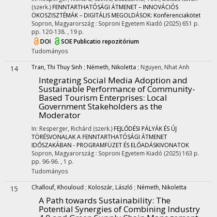
(szerk.)
FENNTARTHATÓSÁGI ÁTMENET – INNOVÁCIÓS
ÖKOSZISZTÉMÁK – DIGITÁLIS MEGOLDÁSOK: Konferenciakötet
Sopron, Magyarország :
Soproni Egyetem Kiadó
(2025)
651 p.
pp. 120-138. , 19 p.
DOI
SOE Publicatio repozitórium
Tudományos
Tran, Thi Thuy Sinh
;
Németh, Nikoletta
;
Nguyen, Nhat Anh
14
Integrating Social Media Adoption and
Sustainable Performance of Community-
Based Tourism Enterprises: Local
Government Stakeholders as the
Moderator
In: Resperger, Richárd (szerk.)
FEJLŐDÉSI PÁLYÁK ÉS ÚJ
TÖRÉSVONALAK A FENNTARTHATÓSÁGI ÁTMENET
IDŐSZAKÁBAN - PROGRAMFÜZET ÉS ELŐADÁSKIVONATOK
Sopron, Magyarország :
Soproni Egyetem Kiadó
(2025)
163 p.
pp. 96-96. , 1 p.
Tudományos
Challouf, Khouloud
;
Koloszár, László
;
Németh, Nikoletta
15
A Path towards Sustainability: The
Potential Synergies of Combining Industry