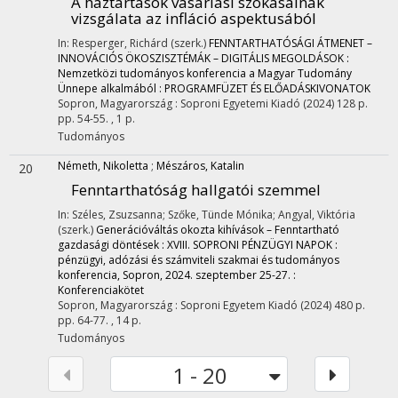
A háztartások vásárlási szokásainak
vizsgálata az infláció aspektusából
In: Resperger, Richárd (szerk.)
FENNTARTHATÓSÁGI ÁTMENET –
INNOVÁCIÓS ÖKOSZISZTÉMÁK – DIGITÁLIS MEGOLDÁSOK :
Nemzetközi tudományos konferencia a Magyar Tudomány
Ünnepe alkalmából : PROGRAMFÜZET ÉS ELŐADÁSKIVONATOK
Sopron, Magyarország :
Soproni Egyetemi Kiadó
(2024)
128 p.
pp. 54-55. , 1 p.
Tudományos
Németh, Nikoletta
;
Mészáros, Katalin
20
Fenntarthatóság hallgatói szemmel
In: Széles, Zsuzsanna; Szőke, Tünde Mónika; Angyal, Viktória
(szerk.)
Generációváltás okozta kihívások – Fenntartható
gazdasági döntések : XVIII. SOPRONI PÉNZÜGYI NAPOK :
pénzügyi, adózási és számviteli szakmai és tudományos
konferencia, Sopron, 2024. szeptember 25-27. :
Konferenciakötet
Sopron, Magyarország :
Soproni Egyetem Kiadó
(2024)
480 p.
pp. 64-77. , 14 p.
Tudományos
1 - 20