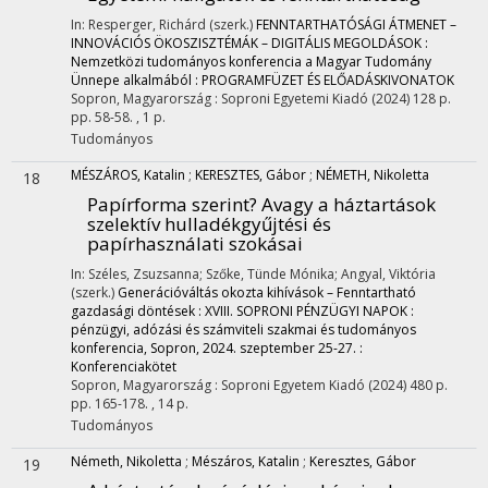
In: Resperger, Richárd (szerk.)
FENNTARTHATÓSÁGI ÁTMENET –
INNOVÁCIÓS ÖKOSZISZTÉMÁK – DIGITÁLIS MEGOLDÁSOK :
Nemzetközi tudományos konferencia a Magyar Tudomány
Ünnepe alkalmából : PROGRAMFÜZET ÉS ELŐADÁSKIVONATOK
Sopron, Magyarország :
Soproni Egyetemi Kiadó
(2024)
128 p.
pp. 58-58. , 1 p.
Tudományos
MÉSZÁROS, Katalin
;
KERESZTES, Gábor
;
NÉMETH, Nikoletta
18
Papírforma szerint? Avagy a háztartások
szelektív hulladékgyűjtési és
papírhasználati szokásai
In: Széles, Zsuzsanna; Szőke, Tünde Mónika; Angyal, Viktória
(szerk.)
Generációváltás okozta kihívások – Fenntartható
gazdasági döntések : XVIII. SOPRONI PÉNZÜGYI NAPOK :
pénzügyi, adózási és számviteli szakmai és tudományos
konferencia, Sopron, 2024. szeptember 25-27. :
Konferenciakötet
Sopron, Magyarország :
Soproni Egyetem Kiadó
(2024)
480 p.
pp. 165-178. , 14 p.
Tudományos
Németh, Nikoletta
;
Mészáros, Katalin
;
Keresztes, Gábor
19