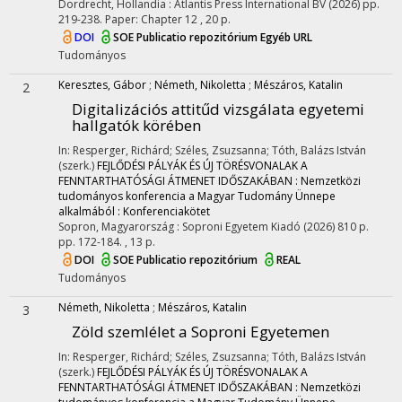
Dordrecht, Hollandia :
Atlantis Press International BV
(2026)
pp.
219-238. Paper: Chapter 12 , 20 p.
DOI
SOE Publicatio repozitórium
Egyéb URL
Tudományos
Keresztes, Gábor
;
Németh, Nikoletta
;
Mészáros, Katalin
2
Digitalizációs attitűd vizsgálata egyetemi
hallgatók körében
In: Resperger, Richárd; Széles, Zsuzsanna; Tóth, Balázs István
(szerk.)
FEJLŐDÉSI PÁLYÁK ÉS ÚJ TÖRÉSVONALAK A
FENNTARTHATÓSÁGI ÁTMENET IDŐSZAKÁBAN : Nemzetközi
tudományos konferencia a Magyar Tudomány Ünnepe
alkalmából : Konferenciakötet
Sopron, Magyarország :
Soproni Egyetem Kiadó
(2026)
810 p.
pp. 172-184. , 13 p.
DOI
SOE Publicatio repozitórium
REAL
Tudományos
Németh, Nikoletta
;
Mészáros, Katalin
3
Zöld szemlélet a Soproni Egyetemen
In: Resperger, Richárd; Széles, Zsuzsanna; Tóth, Balázs István
(szerk.)
FEJLŐDÉSI PÁLYÁK ÉS ÚJ TÖRÉSVONALAK A
FENNTARTHATÓSÁGI ÁTMENET IDŐSZAKÁBAN : Nemzetközi