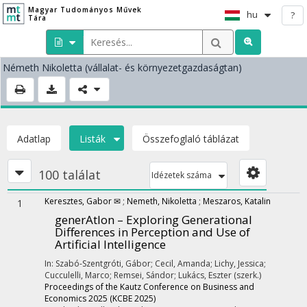
Magyar Tudományos Művek
hu
?
Tára
Németh Nikoletta
(vállalat- és környezetgazdaságtan)
Adatlap
Listák
Összefoglaló táblázat
100 találat
Idézetek száma
Keresztes, Gabor ✉
;
Nemeth, Nikoletta
;
Meszaros, Katalin
1
generAtIon – Exploring Generational
Differences in Perception and Use of
Artificial Intelligence
In: Szabó-Szentgróti, Gábor; Cecil, Amanda; Lichy, Jessica;
Cucculelli, Marco; Remsei, Sándor; Lukács, Eszter (szerk.)
Proceedings of the Kautz Conference on Business and
Economics 2025 (KCBE 2025)