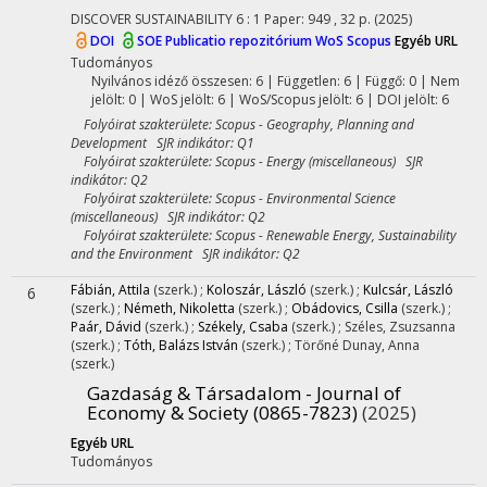
DISCOVER SUSTAINABILITY
6
:
1
Paper: 949 , 32 p.
(2025)
DOI
SOE Publicatio repozitórium
WoS
Scopus
Egyéb URL
Tudományos
Nyilvános idéző összesen: 6
| Független: 6 | Függő: 0 | Nem
jelölt: 0 | WoS jelölt: 6 | WoS/Scopus jelölt: 6 | DOI jelölt: 6
Folyóirat szakterülete: Scopus - Geography, Planning and
Development SJR indikátor: Q1
Folyóirat szakterülete: Scopus - Energy (miscellaneous) SJR
indikátor: Q2
Folyóirat szakterülete: Scopus - Environmental Science
(miscellaneous) SJR indikátor: Q2
Folyóirat szakterülete: Scopus - Renewable Energy, Sustainability
and the Environment SJR indikátor: Q2
Fábián, Attila
(szerk.)
;
Koloszár, László
(szerk.)
;
Kulcsár, László
6
(szerk.)
;
Németh, Nikoletta
(szerk.)
;
Obádovics, Csilla
(szerk.)
;
Paár, Dávid
(szerk.)
;
Székely, Csaba
(szerk.)
;
Széles, Zsuzsanna
(szerk.)
;
Tóth, Balázs István
(szerk.)
;
Törőné Dunay, Anna
(szerk.)
Gazdaság & Társadalom - Journal of
Economy & Society (0865-7823)
(2025)
Egyéb URL
Tudományos