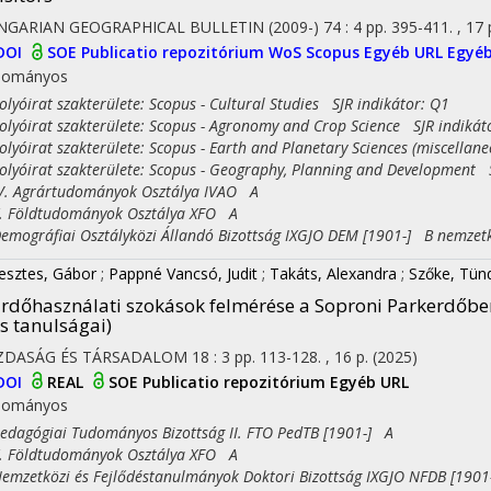
NGARIAN GEOGRAPHICAL BULLETIN (2009-)
74
:
4
pp. 395-411. , 17 
DOI
SOE Publicatio repozitórium
WoS
Scopus
Egyéb URL
Egyéb
dományos
yóirat szakterülete: Scopus - Cultural Studies SJR indikátor: Q1
yóirat szakterülete: Scopus - Agronomy and Crop Science SJR indikát
yóirat szakterülete: Scopus - Earth and Planetary Sciences (miscellan
yóirat szakterülete: Scopus - Geography, Planning and Development S
 Agrártudományok Osztálya IVAO A
Földtudományok Osztálya XFO A
ográfiai Osztályközi Állandó Bizottság IXGJO DEM [1901-] B nemzet
esztes, Gábor
;
Pappné Vancsó, Judit
;
Takáts, Alexandra
;
Szőke, Tün
rdőhasználati szokások felmérése a Soproni Parkerdőben
s tanulságai)
ZDASÁG ÉS TÁRSADALOM
18
:
3
pp. 113-128. , 16 p.
(2025)
DOI
REAL
SOE Publicatio repozitórium
Egyéb URL
dományos
agógiai Tudományos Bizottság II. FTO PedTB [1901-] A
Földtudományok Osztálya XFO A
zetközi és Fejlődéstanulmányok Doktori Bizottság IXGJO NFDB [1901