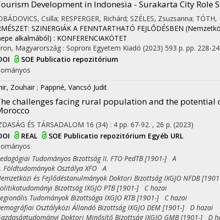
ourism Development in Indonesia - Surakarta City Role 
 OBÁDOVICS, Csilla; RESPERGER, Richárd; SZÉLES, Zsuzsanna; TÓTH, B
MÉSZET: SZINERGIÁK A FENNTARTHATÓ FEJLŐDÉSBEN (Nemzetközi
epe alkalmából) : KONFERENCIAKÖTET
ron, Magyarország :
Soproni Egyetem Kiadó
(2023)
593 p.
pp. 228-240
DOI
SOE Publicatio repozitórium
dományos
ir, Zouhair
;
Pappné, Vancsó Judit
he challenges facing rural population and the potential o
Morocco
ZDASÁG ÉS TÁRSADALOM
16 (34)
:
4
pp. 67-92. , 26 p.
(2023)
DOI
REAL
SOE Publicatio repozitórium
Egyéb URL
dományos
agógiai Tudományos Bizottság II. FTO PedTB [1901-] A
Földtudományok Osztálya XFO A
zetközi és Fejlődéstanulmányok Doktori Bizottság IXGJO NFDB [1901
itikatudományi Bizottság IXGJO PTB [1901-] C hazai
ionális Tudományok Bizottsága IXGJO RTB [1901-] C hazai
ográfiai Osztályközi Állandó Bizottság IXGJO DEM [1901-] D hazai
daságtudományi Doktori Minősítő Bizottság IXGJO GMB [1901-] D h