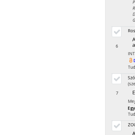
Pol
Reg
Dem
Gaz
Ros
A
a
6
INT
Tu
Szó
(sz
E
7
Meg
Egy
Tu
ZO
A