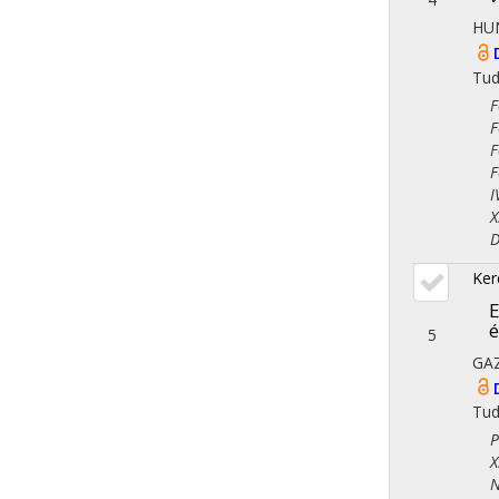
HU
Tu
Fol
Fol
Fol
Fol
IV.
X. 
Dem
Ker
E
é
5
GA
Tu
Ped
X. 
Nem