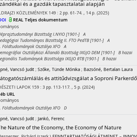
zándékai és a gazdák tapasztalatai alapján
LDRAJZI KÖZLEMÉNYEK
149
:
2
pp. 61-74. , 14 p.
(2025)
DOI
REAL
Teljes dokumentum
dományos
rajztudományi Bizottság I.NYIO [1901-] A
agógiai Tudományos Bizottság II. FTO PedTB [1901-] A
Földtudományok Osztálya XFO A
ográfiai Osztályközi Állandó Bizottság IXGJO DEM [1901-] B hazai
ionális Tudományok Bizottsága IXGJO RTB [1901-] B hazai
pné, Vancsó Judit
;
Szőke, Tünde Mónika
;
Bazsóné, Bertalan Laura
átogatószámlálás és attitűdvizsgálat a Soproni Parkerd
DÉSZETI LAPOK
159
:
3
pp. 113-117. , 5 p.
(2024)
éb URL
dományos
Földtudományok Osztálya XFO D
pné, Vancsó Judit
;
Jankó, Ferenc
he Nature of the Economy, the Economy of Nature
 Resperger, Richárd (szerk.)
FENNTARTHATÓSÁGI ÁTMENET – INNOVÁ