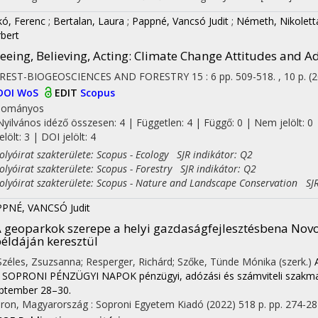
kó, Ferenc
;
Bertalan, Laura
;
Pappné, Vancsó Judit
;
Németh, Nikolett
bert
eeing, Believing, Acting: Climate Change Attitudes and 
OREST-BIOGEOSCIENCES AND FORESTRY
15
:
6
pp. 509-518. , 10 p.
(
DOI
WoS
EDIT
Scopus
dományos
Nyilvános idéző összesen: 4
| Független: 4 | Függő: 0 | Nem jelölt: 0 
jelölt: 3 | DOI jelölt: 4
yóirat szakterülete: Scopus - Ecology SJR indikátor: Q2
yóirat szakterülete: Scopus - Forestry SJR indikátor: Q2
yóirat szakterülete: Scopus - Nature and Landscape Conservation SJR
PNÉ, VANCSÓ Judit
 geoparkok szerepe a helyi gazdaságfejlesztésbena N
éldáján keresztül
 Széles, Zsuzsanna; Resperger, Richárd; Szőke, Tünde Mónika (szerk.)
. SOPRONI PÉNZÜGYI NAPOK pénzügyi, adózási és számviteli szakma
ptember 28–30.
ron, Magyarország :
Soproni Egyetem Kiadó
(2022)
518 p.
pp. 274-287