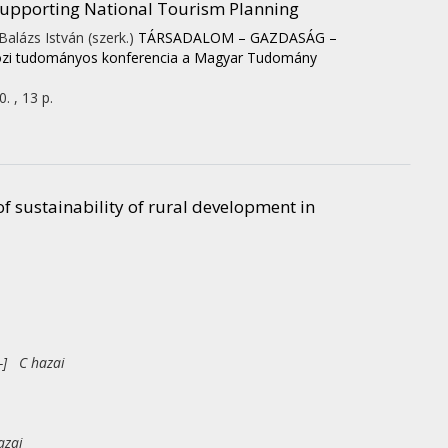
Supporting National Tourism Planning
alázs István (szerk.)
TÁRSADALOM – GAZDASÁG –
 tudományos konferencia a Magyar Tudomány
. , 13 p.
f sustainability of rural development in
-] C hazai
azai