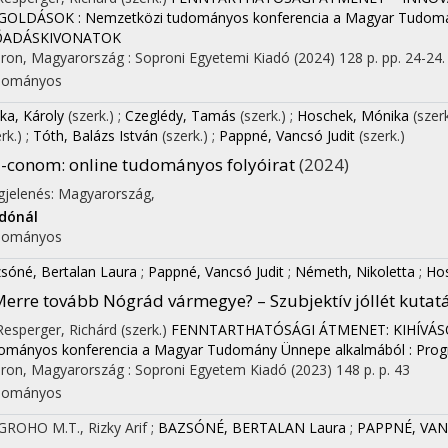
OLDÁSOK : Nemzetközi tudományos konferencia a Magyar Tudom
ŐADÁSKIVONATOK
on
ron, Magyarország :
Soproni Egyetemi Kiadó
(2024)
128 p.
pp. 24-24. 
dományos
ka, Károly
(szerk.)
;
Czeglédy, Tamás
(szerk.)
;
Hoschek, Mónika
(szer
erk.)
;
Tóth, Balázs István
(szerk.)
;
Pappné, Vancsó Judit
(szerk.)
-conom: online tudományos folyóirat
(2024)
jelenés: Magyarország,
dónál
dományos
sóné, Bertalan Laura
;
Pappné, Vancsó Judit
;
Németh, Nikoletta
;
Ho
erre tovább Nógrád vármegye? – Szubjektív jóllét kutat
 Resperger, Richárd (szerk.)
FENNTARTHATÓSÁGI ÁTMENET: KIHÍVÁSO
ományos konferencia a Magyar Tudomány Ünnepe alkalmából : Prog
ron, Magyarország :
Soproni Egyetem Kiadó
(2023)
148 p.
p. 43
dományos
ROHO M.T., Rizky Arif
;
BAZSÓNÉ, BERTALAN Laura
;
PAPPNÉ, VANC