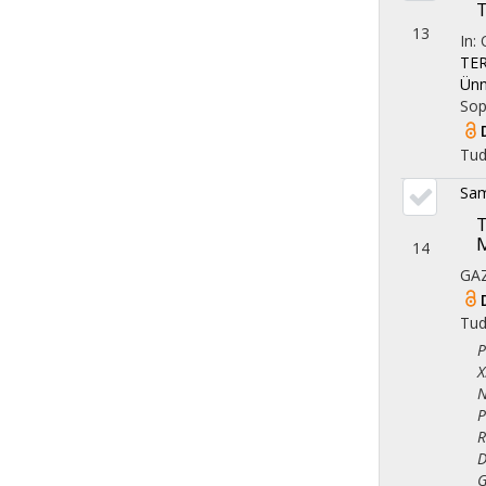
T
13
In:
TER
Ünn
Sop
Tu
Sam
T
14
GA
Tu
Ped
X. 
Nem
Pol
Reg
Dem
Gaz