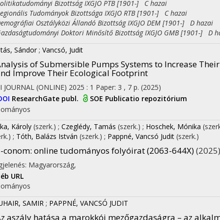
itikatudományi Bizottság IXGJO PTB [1901-] C hazai
ionális Tudományok Bizottsága IXGJO RTB [1901-] C hazai
ográfiai Osztályközi Állandó Bizottság IXGJO DEM [1901-] D hazai
daságtudományi Doktori Minősítő Bizottság IXGJO GMB [1901-] D h
tás, Sándor
;
Vancsó, Judit
nalysis of Submersible Pumps Systems to Increase Their 
nd Improve Their Ecological Footprint
I JOURNAL (ONLINE)
2025
:
1
Paper: 3 , 7 p.
(2025)
DOI
ResearchGate publ.
SOE Publicatio repozitórium
dományos
ka, Károly
(szerk.)
;
Czeglédy, Tamás
(szerk.)
;
Hoschek, Mónika
(szer
erk.)
;
Tóth, Balázs István
(szerk.)
;
Pappné, Vancsó Judit
(szerk.)
-conom: online tudományos folyóirat (2063-644X)
(2025
jelenés: Magyarország,
éb URL
dományos
UHAIR, SAMIR
;
PAPPNÉ, VANCSÓ JUDIT
z aszály hatása a marokkói mezőgazdaságra – az alkal