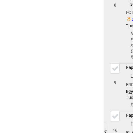
s
8
FÖ
Tu
Nép
Ped
X. 
Dem
Reg
Pap
L
9
ER
Egy
Tu
X. 
Pap
T
10
In: