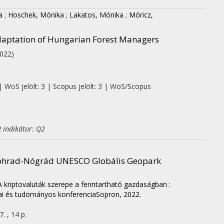
a
;
Hoschek, Mónika
;
Lakatos, Mónika
;
Móricz,
Adaptation of Hungarian Forest Managers
2022)
| WoS jelölt: 3 | Scopus jelölt: 3 | WoS/Scopus
 indikátor: Q2
ovohrad-Nógrád UNESCO Globális Geopark
A kriptovaluták szerepe a fenntartható gazdaságban :
i és tudományos konferenciaSopron, 2022.
. , 14 p.