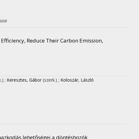
azai
Efficiency, Reduce Their Carbon Emission,
k.)
;
Keresztes, Gábor
(szerk.)
;
Koloszár, László
)
mazkodás lehetőségei a döntéshozók