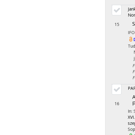
Jan
Nor
S
15
IF
Tu
Fol
Fol
Fol
PAP
A
p
16
In:
XVI
sze
Sop