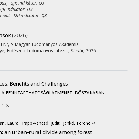
eous) SJR indikátor: Q3
JR indikátor: Q3
ement SJR indikátor: Q3
tások
(2026)
BEN”
,
A Magyar Tudományos Akadémia
ye
,
Erdészeti Tudományos Intézet, Sárvár
,
2026.
es: Benefits and Challenges
AK A FENNTARTHATÓSÁGI ÁTMENET IDŐSZAKÁBAN
, 1 p.
an, Laura
;
Papp-Vancsó, Judit
;
Jankó, Ferenc ✉
: an urban-rural divide among forest