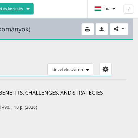
hu
etes keresés
?
udományok)
Idézetek száma
BENEFITS, CHALLENGES, AND STRATEGIES
1490. , 10 p.
(2026)