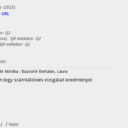
p.
(2025)
 URL
or: Q2
eous) SJR indikátor: Q2
JR indikátor: Q2
közi
de Mónika
;
Bazsóné Bertalan, Laura
 (egy számlálóíves vizsgálat eredményei
-] C hazai