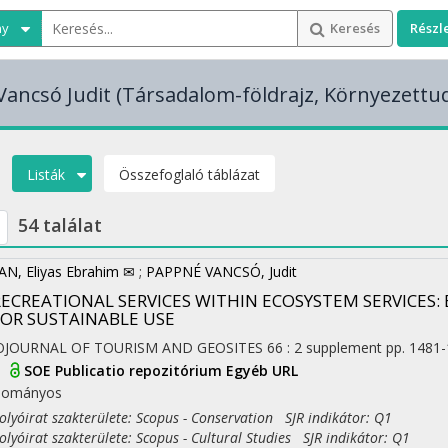
ny
Keresés
Részl
ancsó Judit
(Társadalom-földrajz, Környezett
Listák
Összefoglaló táblázat
54 találat
N, Eliyas Ebrahim ✉
;
PAPPNÉ VANCSÓ, Judit
RECREATIONAL SERVICES WITHIN ECOSYSTEM SERVICES: 
FOR SUSTAINABLE USE
OJOURNAL OF TOURISM AND GEOSITES
66
:
2 supplement
pp. 1481-
I
SOE Publicatio repozitórium
Egyéb URL
dományos
yóirat szakterülete: Scopus - Conservation SJR indikátor: Q1
yóirat szakterülete: Scopus - Cultural Studies SJR indikátor: Q1