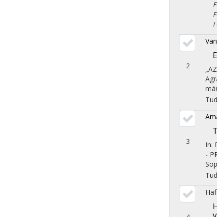
Fol
Fol
Fol
Van
E
2
„A
Agr
már
Tu
Ama
T
3
In:
- 
Sop
Tu
Haf
H
v
4