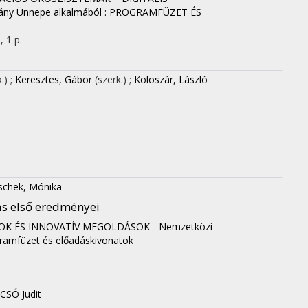
ány Ünnepe alkalmából : PROGRAMFÜZET ÉS
, 1 p.
k.)
;
Keresztes, Gábor
(szerk.)
;
Koloszár, László
schek, Mónika
ás első eredményei
K ÉS INNOVATÍV MEGOLDÁSOK - Nemzetközi
ramfüzet és előadáskivonatok
SÓ Judit