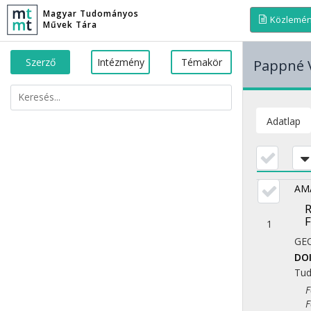
Magyar Tudományos
Közlemé
Művek Tára
Szerző
Intézmény
Témakör
Pappné V
Adatlap
AMA
1
GE
DO
Tu
Fol
Fol