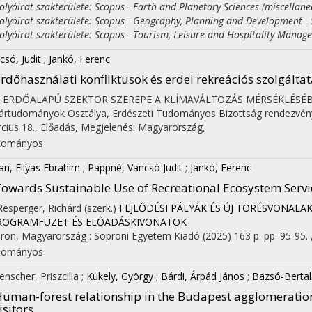
yóirat szakterülete: Scopus - Earth and Planetary Sciences (miscellan
yóirat szakterülete: Scopus - Geography, Planning and Development S
yóirat szakterülete: Scopus - Tourism, Leisure and Hospitality Manag
csó, Judit
;
Jankó, Ferenc
rdőhasználati konfliktusok és erdei rekreációs szolgálta
Z ERDŐALAPÚ SZEKTOR SZEREPE A KLÍMAVÁLTOZÁS MÉRSÉKLÉSÉ
ártudományok Osztálya, Erdészeti Tudományos Bizottság rendezvén
cius 18.
,
Előadás
,
Megjelenés: Magyarország,
dományos
n, Eliyas Ebrahim
;
Pappné, Vancsó Judit
;
Jankó, Ferenc
owards Sustainable Use of Recreational Ecosystem Servic
 Resperger, Richárd (szerk.)
FEJLŐDÉSI PÁLYÁK ÉS ÚJ TÖRÉSVONAL
PROGRAMFÜZET ÉS ELŐADÁSKIVONATOK
ron, Magyarország :
Soproni Egyetem Kiadó
(2025)
163 p.
pp. 95-95. 
dományos
enscher, Priszcilla
;
Kukely, György
;
Bárdi, Árpád János
;
Bazsó-Bertal
uman-forest relationship in the Budapest agglomeration
isitors