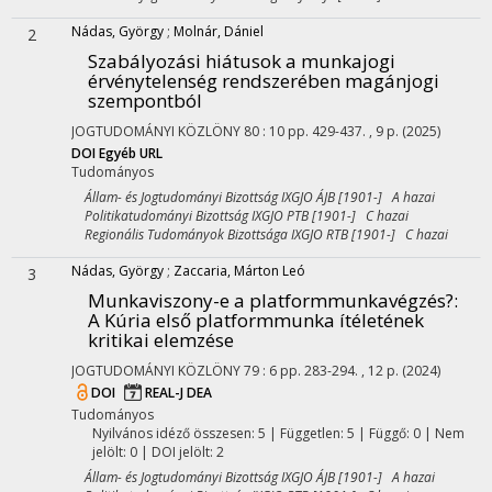
Nádas, György
;
Molnár, Dániel
2
Szabályozási hiátusok a munkajogi
érvénytelenség rendszerében magánjogi
szempontból
JOGTUDOMÁNYI KÖZLÖNY
80
:
10
pp. 429-437. , 9 p.
(2025)
DOI
Egyéb URL
Tudományos
Állam- és Jogtudományi Bizottság IXGJO ÁJB [1901-] A hazai
Politikatudományi Bizottság IXGJO PTB [1901-] C hazai
Regionális Tudományok Bizottsága IXGJO RTB [1901-] C hazai
Nádas, György
;
Zaccaria, Márton Leó
3
Munkaviszony-e a platformmunkavégzés?
:
A Kúria első platformmunka ítéletének
kritikai elemzése
JOGTUDOMÁNYI KÖZLÖNY
79
:
6
pp. 283-294. , 12 p.
(2024)
DOI
REAL-J
DEA
Tudományos
Nyilvános idéző összesen: 5
| Független: 5 | Függő: 0 | Nem
jelölt: 0 | DOI jelölt: 2
Állam- és Jogtudományi Bizottság IXGJO ÁJB [1901-] A hazai