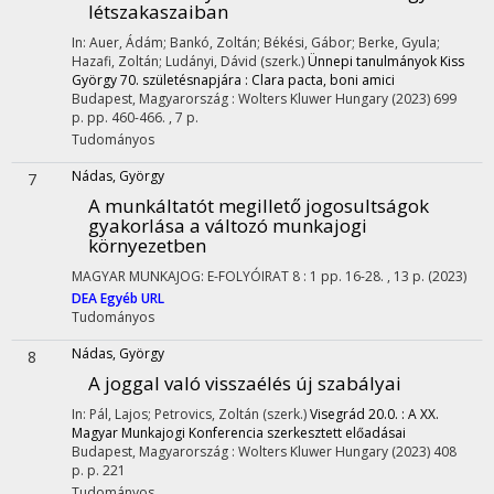
létszakaszaiban
In: Auer, Ádám; Bankó, Zoltán; Békési, Gábor; Berke, Gyula;
Hazafi, Zoltán; Ludányi, Dávid (szerk.)
Ünnepi tanulmányok Kiss
György 70. születésnapjára : Clara pacta, boni amici
Budapest, Magyarország :
Wolters Kluwer Hungary
(2023)
699
p.
pp. 460-466. , 7 p.
Tudományos
Nádas, György
7
A munkáltatót megillető jogosultságok
gyakorlása a változó munkajogi
környezetben
MAGYAR MUNKAJOG: E-FOLYÓIRAT
8
:
1
pp. 16-28. , 13 p.
(2023)
DEA
Egyéb URL
Tudományos
Nádas, György
8
A joggal való visszaélés új szabályai
In: Pál, Lajos; Petrovics, Zoltán (szerk.)
Visegrád 20.0. : A XX.
Magyar Munkajogi Konferencia szerkesztett előadásai
Budapest, Magyarország :
Wolters Kluwer Hungary
(2023)
408
p.
p. 221
Tudományos