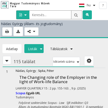
Magyar Tudományos Művek
hu
?
Tára
Nádas György
(Állam- és jogtudomány)
Adatlap
Listák
Táblázatok
115 találat
Idézetek száma
Nádas, György
;
Sipka, Péter
1
The Changing role of the Employer in the
light of Work-life Balance
LAWYER QUARTERLY
15
:
2
pp. 155-163. , 9 p.
(2025)
Scopus
Egyéb URL
Tudományos
Folyóirat szakterülete: Scopus - Law SJR indikátor: Q3
Állam- és Jogtudományi Bizottság IXGJO ÁJB [1901-] D nemzetközi