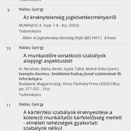
Nádas, György
9
Az érvénytelenség jogkövetkezményeiről
MUNKAJOG
4
:
4
pp. 1-8. , 8 p.
(2023)
Tudományos
Állam- és Jogtudományi Bizottság IXGJO ÁJB [1901-] B hazai
Nádas, György
10
A munkaidőre vonatkozó szabályok
alapjogi aspektusból
In: Ábrahám, Márta; Berke, Gyula; Tálné, Molnár Erika (szerk.)
Exemplis discimus : Emlékkötet Radnay József születésének 95.
évfordulójára
Budapest, Magyarország :
Kúria
,
Pázmány Press
(2022)
598 p.
pp. 317-332. , 16 p.
Tudományos
Nádas, György
11
A kártérítési szabályok érvényesítése a
kötelező munkáltatói kárfelelősség mellett
- elméleti nehézségek gyakorlati
szabályok nélkül