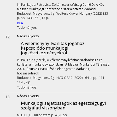
In: Pál, Lajos; Petrovics, Zoltán (szerk.)
Visegrád 19.0 : A XIX.
Magyar Munkajogi Konferencia szerkesztett előadásai
Budapest, Magyarország :
Wolters Kluwer Hungary
(2022)
335
p.
pp. 143-155. , 13 p.
DEA
Tudományos
Nádas, György
12
A véleménynyilvánítás jogához
kapcsolódó munkajogi
jogkövetkezményekről
In: Pál, Lajos (szerk.)
A véleménynyilvánítás szabadsága és
korlátai a munkajogviszonyban : A Magyar Munkajogi Társaság
2021. június 23-i vitaülésén elhangzott előadások,
hozzászólások
Budapest, Magyarország :
HVG-ORAC
(2022)
164 p.
pp. 111-
119. , 9 p.
Tudományos
Nádas, György
13
Munkajogi sajátosságok az egészségügyi
szolgálati viszonyban
MED ET JUR
Különszám
p. 4
(2022)