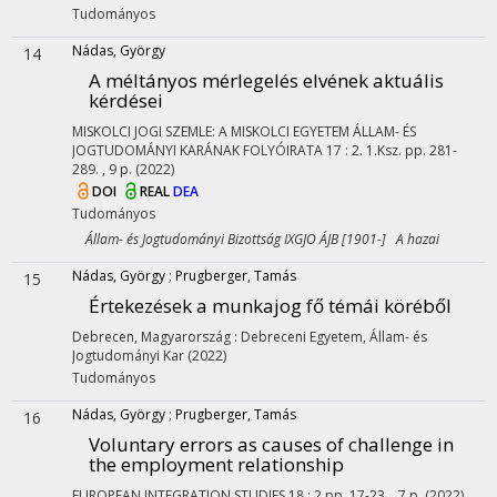
Tudományos
Nádas, György
14
A méltányos mérlegelés elvének aktuális
kérdései
MISKOLCI JOGI SZEMLE: A MISKOLCI EGYETEM ÁLLAM- ÉS
JOGTUDOMÁNYI KARÁNAK FOLYÓIRATA
17
:
2. 1.Ksz.
pp. 281-
289. , 9 p.
(2022)
DOI
REAL
DEA
Tudományos
Állam- és Jogtudományi Bizottság IXGJO ÁJB [1901-] A hazai
Nádas, György
;
Prugberger, Tamás
15
Értekezések a munkajog fő témái köréből
Debrecen, Magyarország :
Debreceni Egyetem, Állam- és
Jogtudományi Kar
(2022)
Tudományos
Nádas, György
;
Prugberger, Tamás
16
Voluntary errors as causes of challenge in
the employment relationship
EUROPEAN INTEGRATION STUDIES
18
:
2
pp. 17-23. , 7 p.
(2022)