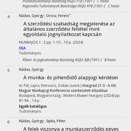
Politikatudományi Bizottság IXGJO PTB [1901-] C hazai
Regionális Tudományok Bizottsága IXGJO RTB [1901-] C hazai
*
Nádas, György
;
Orosz, Ferenc
4
A szerződési szabadság megjelenése az
általános szerződési feltétel mint
egyoldalú jognyilatkozat kapcsán
MUNKAJOG
1
:
2
pp. 1-10. , 10 p.
(2024)
DEA
Tudományos
Állam- és Jogtudományi Bizottság IXGJO ÁJB [1901-] B hazai
Nádas, György
5
A munka- és pihenőidő alapjogi kérdései
In: Pál, Lajos; Petrovics, Zoltán (szerk.)
Visegrád 21.0 - A XXI.
Magyar Munkajogi Konferencia szerkesztett előadásai
Budapest, Magyarország :
Wolters Kluwer Hungary
(2024)
pp.
81-94. , 14 p.
Egyéb katalógus
Tudományos
Nádas, György
;
Sipka, Péter
6
A felek viszonya a munkaszerződés egyes