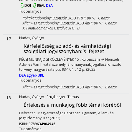
DOI
REAL
DEA
Tudományos
Politikatudományi Bizottság IXGJO PTB [1901-] C hazai
Állam- és Jogtudományi Bizottság IXGJO ÁJB [1901-] C hazai
X. Földtudományok Osztálya XFO D
Nádas, György
17
Kárfelelősség az adó- és vámhatósági
szolgálati jogviszonyban
: X. fejezet
PÉCSI MUNKAJOGI KÖZLEMÉNYEK
15
:
Különszám -A Nemzeti
Adó- és Vámhivatal személyi állományának jogállásáról szóló
törvény magyarázata
pp. 93-104. , 12 p.
(2022)
DEA
Egyéb URL
Tudományos
Állam- és Jogtudományi Bizottság IXGJO ÁJB [1901-] B hazai
Nádas, György
;
Prugberger, Tamás
18
Értekezés a munkajog főbb témái köréből
Debrecen, Magyarország :
Debreceni Egyetem, Állam- és
Jogtudományi Kar
(2022)
ISBN:
9789634904946
Tudományos