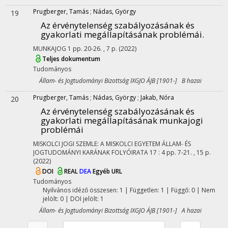
Prugberger, Tamás
;
Nádas, György
19
Az érvénytelenség szabályozásának és
gyakorlati megállapításának problémái.
MUNKAJOG
1
pp. 20-26. , 7 p.
(2022)
Teljes dokumentum
Tudományos
Állam- és Jogtudományi Bizottság IXGJO ÁJB [1901-] B hazai
Prugberger, Tamás
;
Nádas, György
;
Jakab, Nóra
20
Az érvénytelenség szabályozásának és
gyakorlati megállapításának munkajogi
problémái
MISKOLCI JOGI SZEMLE: A MISKOLCI EGYETEM ÁLLAM- ÉS
JOGTUDOMÁNYI KARÁNAK FOLYÓIRATA
17
:
4
pp. 7-21. , 15 p.
(2022)
DOI
REAL
DEA
Egyéb URL
Tudományos
Nyilvános idéző összesen: 1
| Független: 1 | Függő: 0 | Nem
jelölt: 0 | DOI jelölt: 1
Állam- és Jogtudományi Bizottság IXGJO ÁJB [1901-] A hazai