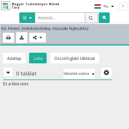
Magyar Tudományos Művek
hu
?
Tára
Kis Ferenc
(méréstechnika, műszaki fejlesztés)
Adatlap
Lista
Összefoglaló táblázat
0 találat
Idézetek száma
Ez a lista üres