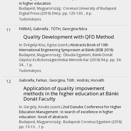
in higher education
Budapest, Magyarország :
Corvinus University of Budapest
Digital Press
(2019)
294 p.
pp. 125-130. , 6 p.
Tudományos
FARKAS, Gabriella
;
TÓTH, Georgina Nóra
11
Quality Development with QFD Method
In: Drégelyi-Kiss, Ágota (szerk.)
Abstracts Book of 10th
International Engineering Symposium at Bánki (IESB 2018)
Budapest, Magyarország :
Óbudai Egyetem, Bánki Donát
Gépész és Biztonságtechnikai Mérnöki Kar
(2018)
94 p.
pp. 34-
34. , 1 p.
Tudományos
Gabriella, Farkas
;
Georgina, Tóth
;
András, Horváth
12
Application of quality impovement
methods in the higher education at Bánki
Donát Faculty
In: Gergely, Kováts (szerk.)
2nd Danube Conference for Higher
Education Management : in search of excellence in higher
education : book of abstracts
Budapest, Magyarország :
Budapesti Corvinus Egyetem
(2018)
pp. 13-13. , 1 p.