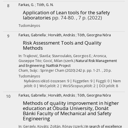
Farkas, G.
;
Tóth, G. N.
8
Application of Lean tools for the safety
laboratories
pp. 74-80. , 7 p.
(2022)
Tudományos
Farkas, Gabriella
;
Horváth, András
;
Tóth, Georgina Nóra
9
Risk Assessment Tools and Quality
Methods
In: Trajković, Slaviša; Stavroulakis, Georgios E.; Aronica,
Giuseppe Tito; Gocić, Milan (szerk.)
Natural Risk Management
and Engineering: NatRisk Project
Cham, Svájc :
Springer Cham
(2020)
242 p.
pp. 1-21. , 20 p.
Tudományos
Nyilvános idéző összesen: 9
| Független: 9 | Függő: 0 | Nem
jelölt: 0 | WoS jelölt: 2 | WoS/Scopus jelölt: 2 | DOI jelölt: 8
Farkas, Gabriella
;
Horváth, András
;
Tóth, Georgina Nóra
10
Methods of quality improvement in higher
education at Óbuda University, Donát
Bánki Faculty of Mechanical and Safety
Engineering
In: Gergely, Kováts; Zoltán, Rónay (szerk.)
In search of excellence