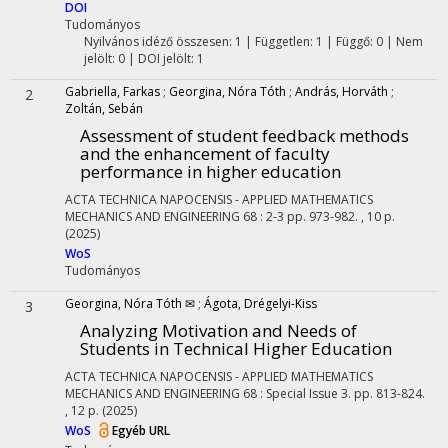
DOI
Tudományos
Nyilvános idéző összesen: 1
| Független: 1 | Függő: 0 | Nem
jelölt: 0 | DOI jelölt: 1
Gabriella, Farkas
;
Georgina, Nóra Tóth
;
András, Horváth
;
2
Zoltán, Sebán
Assessment of student feedback methods
and the enhancement of faculty
performance in higher education
ACTA TECHNICA NAPOCENSIS - APPLIED MATHEMATICS
MECHANICS AND ENGINEERING
68
:
2-3
pp. 973-982. , 10 p.
(2025)
WoS
Tudományos
Georgina, Nóra Tóth ✉
;
Ágota, Drégelyi-Kiss
3
Analyzing Motivation and Needs of
Students in Technical Higher Education
ACTA TECHNICA NAPOCENSIS - APPLIED MATHEMATICS
MECHANICS AND ENGINEERING
68
:
Special Issue 3.
pp. 813-824.
, 12 p.
(2025)
WoS
Egyéb URL