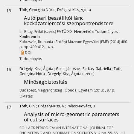
Tóth, Georgina Nóra
;
Drégelyi-Kiss, Ágota
15
Autóipari beszállítói lánc
kockázatelemzési szempontrendszere
In: Bitay, Enikő (szerk.)
FMTÜ XIX. Nemzetközi Tudományos
Konferencia
Kolozsvár, Románia :
Erdélyi Múzeum Egyesület (EME)
(2014)
480
p.
pp. 409-412. , 4 p.
DOI
Tudományos
Drégelyi-Kiss, Ágota
;
Galla, Jánosné
;
Farkas, Gabriella
;
Tóth,
16
Georgina Nóra
;
Drégelyi-Kiss, Ágota
(szerk.)
Minőségbiztosítás
Budapest, Magyarország :
Óbudai Egyetem
(2013)
,
97 p.
Oktatási
Tóth, G N
;
Drégelyi-Kiss, Á
;
Palásti-Kovács, B
17
Analysis of micro-geometric parameters
of cut surfaces
POLLACK PERIODICA: AN INTERNATIONAL JOURNAL FOR
ENGINEERING AND INFORMATION SCIENCES
8
:
2
pp. 55-66. , 12