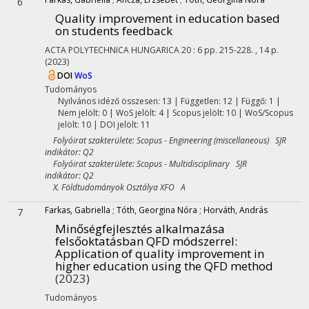
6
Quality improvement in education based
on students feedback
ACTA POLYTECHNICA HUNGARICA
20
:
6
pp. 215-228. , 14 p.
(2023)
DOI
WoS
Tudományos
Nyilvános idéző összesen: 13
| Független: 12 | Függő: 1 |
Nem jelölt: 0 | WoS jelölt: 4 | Scopus jelölt: 10 | WoS/Scopus
jelölt: 10 | DOI jelölt: 11
Folyóirat szakterülete: Scopus - Engineering (miscellaneous) SJR
indikátor: Q2
Folyóirat szakterülete: Scopus - Multidisciplinary SJR
indikátor: Q2
X. Földtudományok Osztálya XFO A
Farkas, Gabriella
;
Tóth, Georgina Nóra
;
Horváth, András
7
Minőségfejlesztés alkalmazása
felsőoktatásban QFD módszerrel
:
Application of quality improvement in
higher education using the QFD method
(2023)
Tudományos