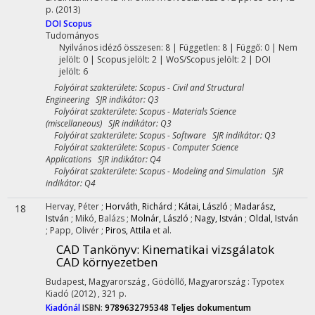
p.
(2013)
DOI
Scopus
Tudományos
Nyilvános idéző összesen: 8
| Független: 8 | Függő: 0 | Nem
jelölt: 0 | Scopus jelölt: 2 | WoS/Scopus jelölt: 2 | DOI
jelölt: 6
Folyóirat szakterülete: Scopus - Civil and Structural
Engineering SJR indikátor: Q3
Folyóirat szakterülete: Scopus - Materials Science
(miscellaneous) SJR indikátor: Q3
Folyóirat szakterülete: Scopus - Software SJR indikátor: Q3
Folyóirat szakterülete: Scopus - Computer Science
Applications SJR indikátor: Q4
Folyóirat szakterülete: Scopus - Modeling and Simulation SJR
indikátor: Q4
Hervay, Péter
;
Horváth, Richárd
;
Kátai, László
;
Madarász,
18
István
;
Mikó, Balázs
;
Molnár, László
;
Nagy, István
;
Oldal, István
;
Papp, Olivér
;
Piros, Attila
et al.
CAD Tankönyv: Kinematikai vizsgálatok
CAD környezetben
Budapest, Magyarország ,
Gödöllő, Magyarország :
Typotex
Kiadó
(2012)
,
321 p.
Kiadónál
ISBN:
9789632795348
Teljes dokumentum