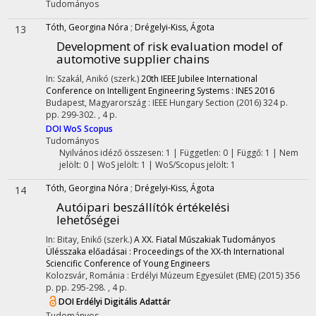
Tudományos
Tóth, Georgina Nóra
;
Drégelyi-Kiss, Ágota
13
Development of risk evaluation model of
automotive supplier chains
In: Szakál, Anikó (szerk.)
20th IEEE Jubilee International
Conference on Intelligent Engineering Systems : INES 2016
Budapest, Magyarország :
IEEE Hungary Section
(2016)
324 p.
pp. 299-302. , 4 p.
DOI
WoS
Scopus
Tudományos
Nyilvános idéző összesen: 1
| Független: 0 | Függő: 1 | Nem
jelölt: 0 | WoS jelölt: 1 | WoS/Scopus jelölt: 1
Tóth, Georgina Nóra
;
Drégelyi-Kiss, Ágota
14
Autóipari beszállítók értékelési
lehetőségei
In: Bitay, Enikő (szerk.)
A XX. Fiatal Műszakiak Tudományos
Ülésszaka előadásai : Proceedings of the XX-th International
Sciencific Conference of Young Engineers
Kolozsvár, Románia :
Erdélyi Múzeum Egyesület (EME)
(2015)
356
p.
pp. 295-298. , 4 p.
DOI
Erdélyi Digitális Adattár
Tudományos