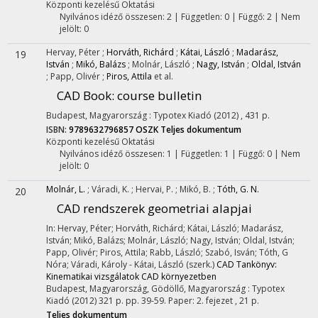
Központi kezelésű
Oktatási
Nyilvános idéző összesen: 2
| Független: 0 | Függő: 2 | Nem
jelölt: 0
Hervay, Péter
;
Horváth, Richárd
;
Kátai, László
;
Madarász,
19
István
;
Mikó, Balázs
;
Molnár, László
;
Nagy, István
;
Oldal, István
;
Papp, Olivér
;
Piros, Attila
et al.
CAD Book: course bulletin
Budapest, Magyarország :
Typotex Kiadó
(2012)
,
431 p.
ISBN:
9789632796857
OSZK
Teljes dokumentum
Központi kezelésű
Oktatási
Nyilvános idéző összesen: 1
| Független: 1 | Függő: 0 | Nem
jelölt: 0
Molnár, L.
;
Váradi, K.
;
Hervai, P.
;
Mikó, B.
;
Tóth, G. N.
20
CAD rendszerek geometriai alapjai
In: Hervay, Péter; Horváth, Richárd; Kátai, László; Madarász,
István; Mikó, Balázs; Molnár, László; Nagy, István; Oldal, István;
Papp, Olivér; Piros, Attila; Rabb, László; Szabó, Isván; Tóth, G
Nóra; Váradi, Károly - Kátai, László (szerk.)
CAD Tankönyv:
Kinematikai vizsgálatok CAD környezetben
Budapest, Magyarország,
Gödöllő, Magyarország :
Typotex
Kiadó
(2012)
321 p.
pp. 39-59. Paper: 2. fejezet , 21 p.
Teljes dokumentum