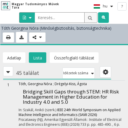
Magyar Tudományos Művek
hu
?
Tára
Tóth Georgina Nóra
(Minőségbiztosítás, biztonságtechnika)
Adatlap
Lista
Összefoglaló táblázat
45 találat
Idézetek száma
Tóth, Georgina Nóra
;
Drégelyi-Kiss, Ágota
1
Bridging Skill Gaps through STEM: HR Risk
Management in Higher Education for
Industry 4.0 and 5.0
In: Szakál, Anikó (szerk.)
IEEE 24th World Symposium on Applied
Machine Intelligence and Informatics (SAMI 2026)
Piscataway (NJ), Amerikai Egyesült Államok :
Institute of Electrical
and Electronics Engineers (IEEE)
(2026)
733 p.
pp. 485-490. , 6 p.