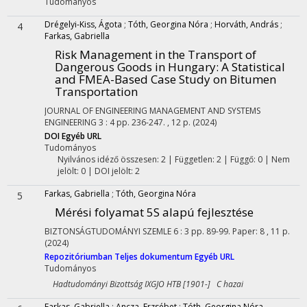
Tudományos
Drégelyi-Kiss, Ágota
;
Tóth, Georgina Nóra
;
Horváth, András
;
4
Farkas, Gabriella
Risk Management in the Transport of
Dangerous Goods in Hungary: A Statistical
and FMEA-Based Case Study on Bitumen
Transportation
JOURNAL OF ENGINEERING MANAGEMENT AND SYSTEMS
ENGINEERING
3
:
4
pp. 236-247. , 12 p.
(2024)
DOI
Egyéb URL
Tudományos
Nyilvános idéző összesen: 2
| Független: 2 | Függő: 0 | Nem
jelölt: 0 | DOI jelölt: 2
Farkas, Gabriella
;
Tóth, Georgina Nóra
5
Mérési folyamat 5S alapú fejlesztése
BIZTONSÁGTUDOMÁNYI SZEMLE
6
:
3
pp. 89-99. Paper: 8 , 11 p.
(2024)
Repozitóriumban
Teljes dokumentum
Egyéb URL
Tudományos
Hadtudományi Bizottság IXGJO HTB [1901-] C hazai
Farkas, Gabriella
;
Ancza, Erzsébet
;
Tóth, Georgina Nóra