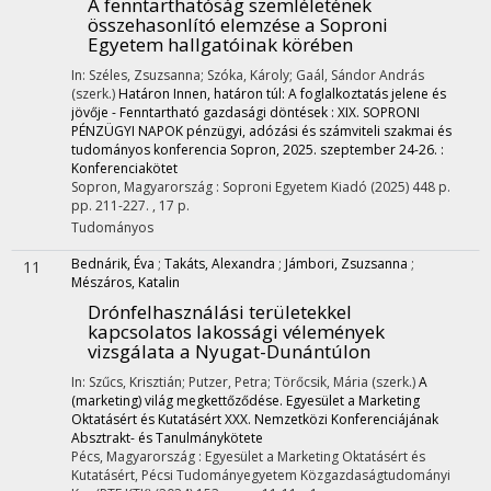
A fenntarthatóság szemléletének
összehasonlító elemzése a Soproni
Egyetem hallgatóinak körében
In: Széles, Zsuzsanna; Szóka, Károly; Gaál, Sándor András
(szerk.)
Határon Innen, határon túl: A foglalkoztatás jelene és
jövője - Fenntartható gazdasági döntések : XIX. SOPRONI
PÉNZÜGYI NAPOK pénzügyi, adózási és számviteli szakmai és
tudományos konferencia Sopron, 2025. szeptember 24-26. :
Konferenciakötet
Sopron, Magyarország :
Soproni Egyetem Kiadó
(2025)
448 p.
pp. 211-227. , 17 p.
Tudományos
Bednárik, Éva
;
Takáts, Alexandra
;
Jámbori, Zsuzsanna
;
11
Mészáros, Katalin
Drónfelhasználási területekkel
kapcsolatos lakossági vélemények
vizsgálata a Nyugat-Dunántúlon
In: Szűcs, Krisztián; Putzer, Petra; Törőcsik, Mária (szerk.)
A
(marketing) világ megkettőződése. Egyesület a Marketing
Oktatásért és Kutatásért XXX. Nemzetközi Konferenciájának
Absztrakt- és Tanulmánykötete
Pécs, Magyarország :
Egyesület a Marketing Oktatásért és
Kutatásért
,
Pécsi Tudományegyetem Közgazdaságtudományi