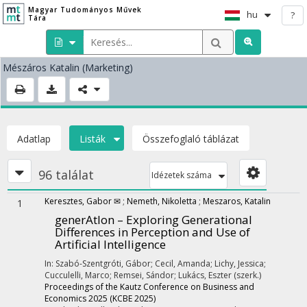
Magyar Tudományos Művek
hu
?
Tára
Mészáros Katalin
(Marketing)
Adatlap
Listák
Összefoglaló táblázat
96 találat
Idézetek száma
Keresztes, Gabor ✉
;
Nemeth, Nikoletta
;
Meszaros, Katalin
1
generAtIon – Exploring Generational
Differences in Perception and Use of
Artificial Intelligence
In: Szabó-Szentgróti, Gábor; Cecil, Amanda; Lichy, Jessica;
Cucculelli, Marco; Remsei, Sándor; Lukács, Eszter (szerk.)
Proceedings of the Kautz Conference on Business and
Economics 2025 (KCBE 2025)