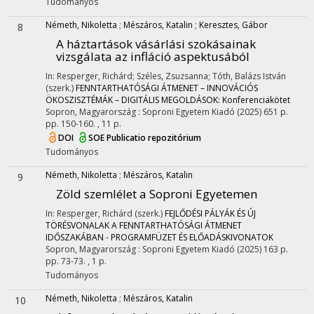
Tudományos
Németh, Nikoletta
;
Mészáros, Katalin
;
Keresztes, Gábor
8
A háztartások vásárlási szokásainak
vizsgálata az infláció aspektusából
In: Resperger, Richárd; Széles, Zsuzsanna; Tóth, Balázs István
(szerk.)
FENNTARTHATÓSÁGI ÁTMENET – INNOVÁCIÓS
ÖKOSZISZTÉMÁK – DIGITÁLIS MEGOLDÁSOK: Konferenciakötet
Sopron, Magyarország :
Soproni Egyetem Kiadó
(2025)
651 p.
pp. 150-160. , 11 p.
DOI
SOE Publicatio repozitórium
Tudományos
Németh, Nikoletta
;
Mészáros, Katalin
9
Zöld szemlélet a Soproni Egyetemen
In: Resperger, Richárd (szerk.)
FEJLŐDÉSI PÁLYÁK ÉS ÚJ
TÖRÉSVONALAK A FENNTARTHATÓSÁGI ÁTMENET
IDŐSZAKÁBAN - PROGRAMFÜZET ÉS ELŐADÁSKIVONATOK
Sopron, Magyarország :
Soproni Egyetem Kiadó
(2025)
163 p.
pp. 73-73. , 1 p.
Tudományos
Németh, Nikoletta
;
Mészáros, Katalin
10