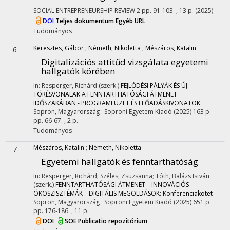
SOCIAL ENTREPRENEURSHIP REVIEW
2
pp. 91-103. , 13 p.
(2025)
DOI
Teljes dokumentum
Egyéb URL
Tudományos
Keresztes, Gábor
;
Németh, Nikoletta
;
Mészáros, Katalin
6
Digitalizációs attitűd vizsgálata egyetemi
hallgatók körében
In: Resperger, Richárd (szerk.)
FEJLŐDÉSI PÁLYÁK ÉS ÚJ
TÖRÉSVONALAK A FENNTARTHATÓSÁGI ÁTMENET
IDŐSZAKÁBAN - PROGRAMFÜZET ÉS ELŐADÁSKIVONATOK
Sopron, Magyarország :
Soproni Egyetem Kiadó
(2025)
163 p.
pp. 66-67. , 2 p.
Tudományos
Mészáros, Katalin
;
Németh, Nikoletta
7
Egyetemi hallgatók és fenntarthatóság
In: Resperger, Richárd; Széles, Zsuzsanna; Tóth, Balázs István
(szerk.)
FENNTARTHATÓSÁGI ÁTMENET – INNOVÁCIÓS
ÖKOSZISZTÉMÁK – DIGITÁLIS MEGOLDÁSOK: Konferenciakötet
Sopron, Magyarország :
Soproni Egyetem Kiadó
(2025)
651 p.
pp. 176-186. , 11 p.
DOI
SOE Publicatio repozitórium