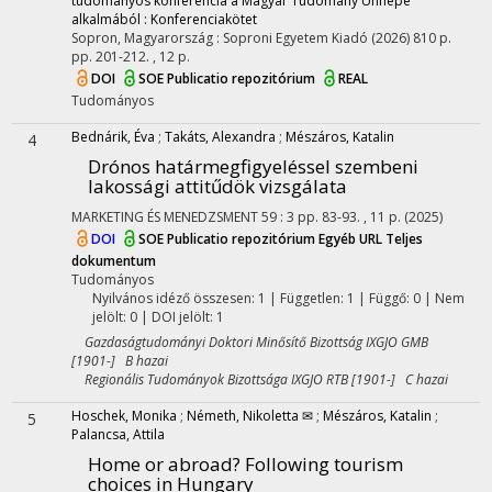
tudományos konferencia a Magyar Tudomány Ünnepe
alkalmából : Konferenciakötet
Sopron, Magyarország :
Soproni Egyetem Kiadó
(2026)
810 p.
pp. 201-212. , 12 p.
DOI
SOE Publicatio repozitórium
REAL
Tudományos
Bednárik, Éva
;
Takáts, Alexandra
;
Mészáros, Katalin
4
Drónos határmegfigyeléssel szembeni
lakossági attitűdök vizsgálata
MARKETING ÉS MENEDZSMENT
59
:
3
pp. 83-93. , 11 p.
(2025)
DOI
SOE Publicatio repozitórium
Egyéb URL
Teljes
dokumentum
Tudományos
Nyilvános idéző összesen: 1
| Független: 1 | Függő: 0 | Nem
jelölt: 0 | DOI jelölt: 1
Gazdaságtudományi Doktori Minősítő Bizottság IXGJO GMB
[1901-] B hazai
Regionális Tudományok Bizottsága IXGJO RTB [1901-] C hazai
Hoschek, Monika
;
Németh, Nikoletta ✉
;
Mészáros, Katalin
;
5
Palancsa, Attila
Home or abroad? Following tourism
choices in Hungary