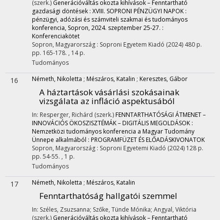
(szerk.)
Generációváltás okozta kihívások – Fenntartható
gazdasági döntések : XVIII. SOPRONI PÉNZÜGYI NAPOK :
pénzügyi, adózási és számviteli szakmai és tudományos
konferencia, Sopron, 2024. szeptember 25-27. :
Konferenciakötet
Sopron, Magyarország :
Soproni Egyetem Kiadó
(2024)
480 p.
pp. 165-178. , 14 p.
Tudományos
Németh, Nikoletta
;
Mészáros, Katalin
;
Keresztes, Gábor
16
A háztartások vásárlási szokásainak
vizsgálata az infláció aspektusából
In: Resperger, Richárd (szerk.)
FENNTARTHATÓSÁGI ÁTMENET –
INNOVÁCIÓS ÖKOSZISZTÉMÁK – DIGITÁLIS MEGOLDÁSOK :
Nemzetközi tudományos konferencia a Magyar Tudomány
Ünnepe alkalmából : PROGRAMFÜZET ÉS ELŐADÁSKIVONATOK
Sopron, Magyarország :
Soproni Egyetemi Kiadó
(2024)
128 p.
pp. 54-55. , 1 p.
Tudományos
Németh, Nikoletta
;
Mészáros, Katalin
17
Fenntarthatóság hallgatói szemmel
In: Széles, Zsuzsanna; Szőke, Tünde Mónika; Angyal, Viktória
(szerk.)
Generációváltás okozta kihívások – Fenntartható