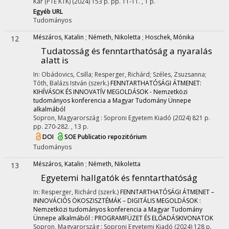
Kar (PTE KTK)
(2024)
153 p.
pp. 11-11. , 1 p.
Egyéb URL
Tudományos
Mészáros, Katalin
;
Németh, Nikoletta
;
Hoschek, Mónika
12
Tudatosság és fenntarthatóság a nyaralás
alatt is
In: Obádovics, Csilla; Resperger, Richárd; Széles, Zsuzsanna;
Tóth, Balázs István (szerk.)
FENNTARTHATÓSÁGI ÁTMENET:
KIHÍVÁSOK ÉS INNOVATÍV MEGOLDÁSOK - Nemzetközi
tudományos konferencia a Magyar Tudomány Ünnepe
alkalmából
Sopron, Magyarország :
Soproni Egyetem Kiadó
(2024)
821 p.
pp. 270-282. , 13 p.
DOI
SOE Publicatio repozitórium
Tudományos
Mészáros, Katalin
;
Németh, Nikoletta
13
Egyetemi hallgatók és fenntarthatóság
In: Resperger, Richárd (szerk.)
FENNTARTHATÓSÁGI ÁTMENET –
INNOVÁCIÓS ÖKOSZISZTÉMÁK – DIGITÁLIS MEGOLDÁSOK :
Nemzetközi tudományos konferencia a Magyar Tudomány
Ünnepe alkalmából : PROGRAMFÜZET ÉS ELŐADÁSKIVONATOK
Sopron, Magyarország :
Soproni Egyetemi Kiadó
(2024)
128 p.