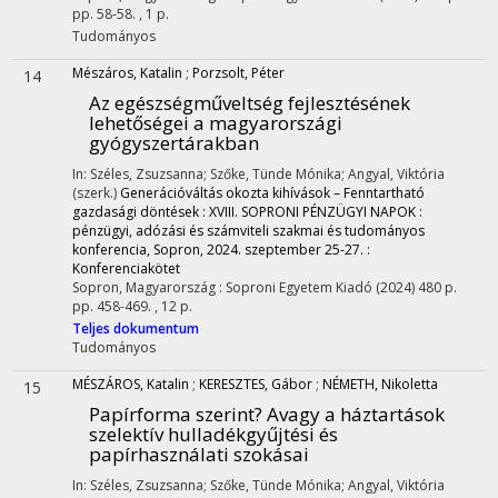
pp. 58-58. , 1 p.
Tudományos
Mészáros, Katalin
;
Porzsolt, Péter
14
Az egészségműveltség fejlesztésének
lehetőségei a magyarországi
gyógyszertárakban
In: Széles, Zsuzsanna; Szőke, Tünde Mónika; Angyal, Viktória
(szerk.)
Generációváltás okozta kihívások – Fenntartható
gazdasági döntések : XVIII. SOPRONI PÉNZÜGYI NAPOK :
pénzügyi, adózási és számviteli szakmai és tudományos
konferencia, Sopron, 2024. szeptember 25-27. :
Konferenciakötet
Sopron, Magyarország :
Soproni Egyetem Kiadó
(2024)
480 p.
pp. 458-469. , 12 p.
Teljes dokumentum
Tudományos
MÉSZÁROS, Katalin
;
KERESZTES, Gábor
;
NÉMETH, Nikoletta
15
Papírforma szerint? Avagy a háztartások
szelektív hulladékgyűjtési és
papírhasználati szokásai
In: Széles, Zsuzsanna; Szőke, Tünde Mónika; Angyal, Viktória