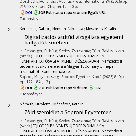
Dordrecht, Hollandia :
Atlantis Press International BV
(2026)
pp.
219-238. Paper: Chapter 12 , 20 p.
DOI
SOE Publicatio repozitórium
Egyéb URL
Tudományos
Keresztes, Gábor
;
Németh, Nikoletta
;
Mészáros, Katalin
2
Digitalizációs attitűd vizsgálata egyetemi
hallgatók körében
In: Resperger, Richárd; Széles, Zsuzsanna; Tóth, Balázs István
(szerk.)
FEJLŐDÉSI PÁLYÁK ÉS ÚJ TÖRÉSVONALAK A
FENNTARTHATÓSÁGI ÁTMENET IDŐSZAKÁBAN : Nemzetközi
tudományos konferencia a Magyar Tudomány Ünnepe
alkalmából : Konferenciakötet
Sopron, Magyarország :
Soproni Egyetem Kiadó
(2026)
810 p.
pp. 172-184. , 13 p.
DOI
SOE Publicatio repozitórium
REAL
Tudományos
Németh, Nikoletta
;
Mészáros, Katalin
3
Zöld szemlélet a Soproni Egyetemen
In: Resperger, Richárd; Széles, Zsuzsanna; Tóth, Balázs István
(szerk.)
FEJLŐDÉSI PÁLYÁK ÉS ÚJ TÖRÉSVONALAK A
FENNTARTHATÓSÁGI ÁTMENET IDŐSZAKÁBAN : Nemzetközi