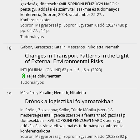
gazdasági döntések : XVIII. SOPRONI PÉNZÜGYI NAPOK :
pénzügyi, adózási és számviteli szakmai és tudományos
konferencia, Sopron, 2024. szeptember 25-27. :
Konferenciakötet
Sopron, Magyarország :
Soproni Egyetem Kiadó
(2024)
480 p.
pp. 64-77. , 14 p.
Tudományos
Gabor, Keresztes
;
Katalin, Meszaros
;
Nikoletta, Nemeth
18
Changes in Transport Patterns in the Light
of External Environmental Risks
INTI JOURNAL (ONLINE)
62
pp. 1-5. , 6 p.
(2023)
Teljes dokumentum
Tudományos
Mészáros, Katalin
;
Németh, Nikoletta
19
Drónok a logisztikai folyamatokban
In: Széles, Zsuzsanna; Szőke, Tünde Mónika (szerk.)
A
mesterséges intelligencia szerepe a fenntartható gazdasági
döntésekben – XVII. SOPRONI PÉNZÜGYI NAPOK pénzügyi,
adózási és számviteli szakmai és tudományos konferencia :
konferenciakötet
Sopron, Magyarország :
Soproni Egyetem Kiadó
(2023)
392 p.