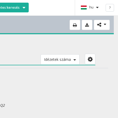
hu
etes keresés
?
Idézetek száma
 Q2