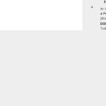
N
4
In:
a P
Jás
DO
Tu
Kug
K
5
In: 
Bud
Te
Tu
Sch
A
6
JE
Tu