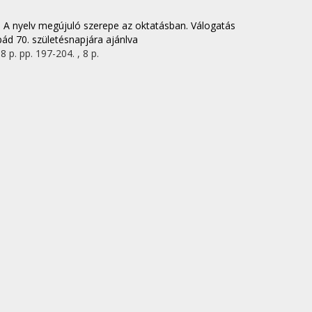
)
A nyelv megújuló szerepe az oktatásban. Válogatás
ád 70. születésnapjára ajánlva
8 p.
pp. 197-204. , 8 p.
, Anita
tatásról a magyartanárképzésben
kalmazások
gium
(2025)
423 p.
pp. 389-423. , 35 p.
 DOI jelölt: 1