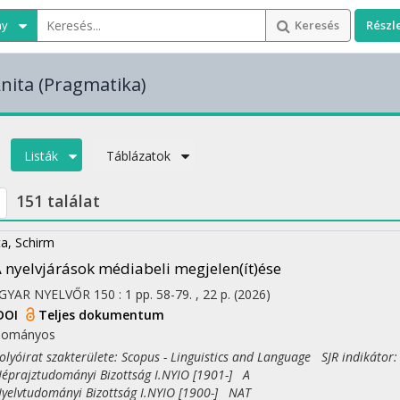
ny
Keresés
Részl
nita
(Pragmatika)
Listák
Táblázatok
151 találat
ta, Schirm
 nyelvjárások médiabeli megjelen(ít)ése
GYAR NYELVŐR
150
:
1
pp. 58-79. , 22 p.
(2026)
DOI
Teljes dokumentum
dományos
yóirat szakterülete: Scopus - Linguistics and Language SJR indikátor:
rajztudományi Bizottság I.NYIO [1901-] A
lvtudományi Bizottság I.NYIO [1900-] NAT