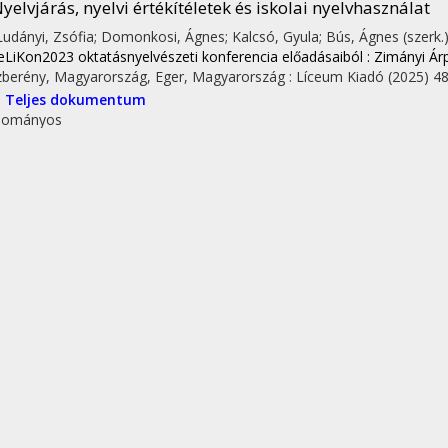
yelvjárás, nyelvi értékítéletek és iskolai nyelvhasználat
 Ludányi, Zsófia; Domonkosi, Ágnes; Kalcsó, Gyula; Bús, Ágnes (szerk.
eLiKon2023 oktatásnyelvészeti konferencia előadásaiból : Zimányi Árp
zberény, Magyarország,
Eger, Magyarország :
Líceum Kiadó
(2025)
48
I
Teljes dokumentum
dományos
ler, Nóra ✉
;
Dobi, Edit
;
Schirm, Anita
;
Tolcsvai, Nagy Gábor
;
Viszket
erekasztal-beszélgetés a kutatóegyetemi grammatikaok
Laczkó, Krisztina; Tátrai, Szilárd (szerk.)
Grammatikai kutatások és al
apest, Magyarország :
ELTE Eötvös Kiadó
,
ELTE Eötvös József Colle
ljes dokumentum
dományos
irm, Anita
 diskurzusjelölők a történeti pragmatika szemszögéből
LENTÉS ÉS NYELVHASZNÁLAT
12
:
2
pp. 113-124. , 12 p.
(2025)
DOI
Egyéb URL
dományos
Nyilvános idéző összesen: 1
| Független: 0 | Függő: 1 | Nem jelölt: 0 |