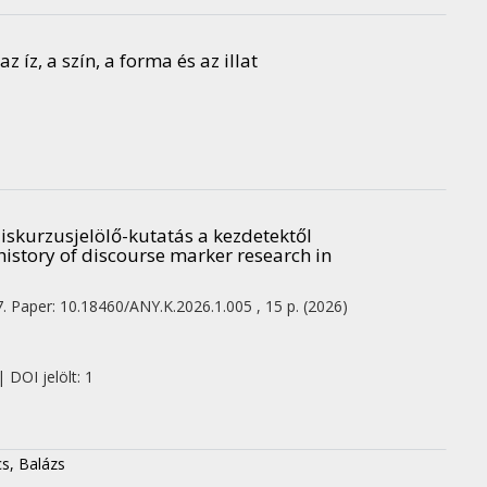
 íz, a szín, a forma és az illat
diskurzusjelölő-kutatás a kezdetektől
e history of discourse marker research in
7. Paper: 10.18460/ANY.K.2026.1.005 , 15 p.
(2026)
 DOI jelölt: 1
cs, Balázs