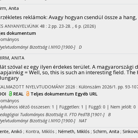
irm, Anita
rzékletes reklámok
: Avagy hogyan csendül össze a hang, az
ES ANYANYELVÜNK
48
:
2
pp. 23-28. , 6 p.
(2026)
ljes dokumentum
dományos
lvtudományi Bizottság I.NYIO [1900-] D
on
IRM, ANITA
át szóval ez egy ilyen érdekes terület. A magyarországi 
apjainkig = Well, so, this is such an interesting field. Th
Hungary
KALMAZOTT NYELVTUDOMÁNY
2026
:
Különszám 2026/1.
pp. 93-10
DOI
REAL
Teljes dokumentum
Egyéb URL
dományos
Nyilvános idéző összesen: 1
| Független: 1 | Függő: 0 | Nem jelölt: 0 |
agógiai Tudományos Bizottság II. FTO PedTB [1901-] B
lvtudományi Bizottság I.NYIO [1900-] NAT
ente, Anikó
;
Kontra, Miklós
;
Németh, Miklós
;
Schirm, Anita
;
Sinkovi