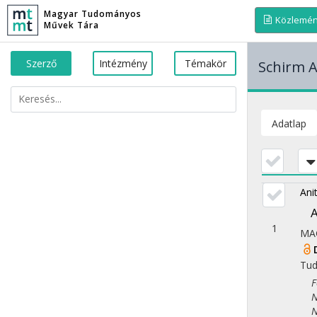
Magyar Tudományos
Közlemé
Művek Tára
Szerző
Intézmény
Témakör
Schirm A
Adatlap
Ani
A
1
MA
Tu
Fol
Nép
Nye