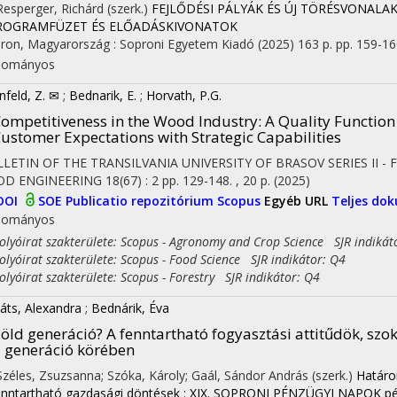
 Resperger, Richárd (szerk.)
FEJLŐDÉSI PÁLYÁK ÉS ÚJ TÖRÉSVONAL
PROGRAMFÜZET ÉS ELŐADÁSKIVONATOK
ron, Magyarország :
Soproni Egyetem Kiadó
(2025)
163 p.
pp. 159-160
dományos
nfeld, Z. ✉
;
Bednarik, E.
;
Horvath, P.G.
ompetitiveness in the Wood Industry: A Quality Functio
ustomer Expectations with Strategic Capabilities
LETIN OF THE TRANSILVANIA UNIVERSITY OF BRASOV SERIES II 
OD ENGINEERING
18(67)
:
2
pp. 129-148. , 20 p.
(2025)
DOI
SOE Publicatio repozitórium
Scopus
Egyéb URL
Teljes d
dományos
yóirat szakterülete: Scopus - Agronomy and Crop Science SJR indikát
yóirat szakterülete: Scopus - Food Science SJR indikátor: Q4
yóirat szakterülete: Scopus - Forestry SJR indikátor: Q4
on
áts, Alexandra
;
Bednárik, Éva
öld generáció? A fenntartható fogyasztási attitűdök, szo
 generáció körében
 Széles, Zsuzsanna; Szóka, Károly; Gaál, Sándor András (szerk.)
Határon
enntartható gazdasági döntések : XIX. SOPRONI PÉNZÜGYI NAPOK pén