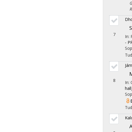
Gaz
Reg
Dho
S
7
In:
- 
Sop
Tu
Jám
M
8
In:
hal
Sop
Tu
Kal
A