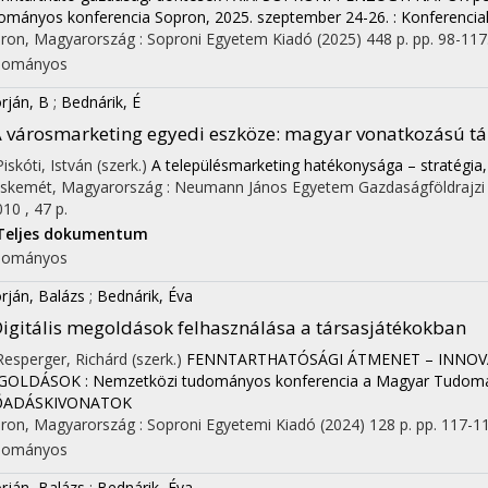
ományos konferencia Sopron, 2025. szeptember 24-26. : Konferencia
ron, Magyarország :
Soproni Egyetem Kiadó
(2025)
448 p.
pp. 98-117.
dományos
rján, B
;
Bednárik, É
 városmarketing egyedi eszköze: magyar vonatkozású tá
Piskóti, István (szerk.)
A településmarketing hatékonysága – stratégia
skemét, Magyarország :
Neumann János Egyetem Gazdaságföldrajzi 
010 , 47 p.
Teljes dokumentum
dományos
rján, Balázs
;
Bednárik, Éva
igitális megoldások felhasználása a társasjátékokban
 Resperger, Richárd (szerk.)
FENNTARTHATÓSÁGI ÁTMENET – INNOVÁ
OLDÁSOK : Nemzetközi tudományos konferencia a Magyar Tudom
ŐADÁSKIVONATOK
ron, Magyarország :
Soproni Egyetemi Kiadó
(2024)
128 p.
pp. 117-117
dományos
rján, Balázs
;
Bednárik, Éva