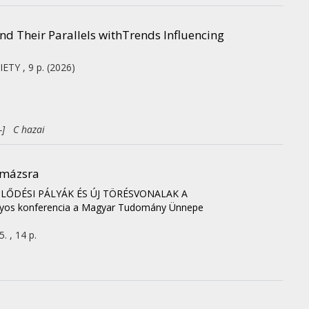
d Their Parallels withTrends Influencing
IETY
, 9 p.
(2026)
-] C hazai
imázsra
JLŐDÉSI PÁLYÁK ÉS ÚJ TÖRÉSVONALAK A
s konferencia a Magyar Tudomány Ünnepe
. , 14 p.