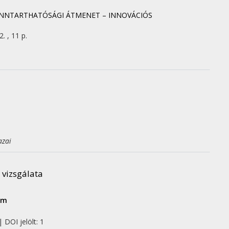
NNTARTHATÓSÁGI ÁTMENET – INNOVÁCIÓS
. , 11 p.
azai
 vizsgálata
um
 DOI jelölt: 1