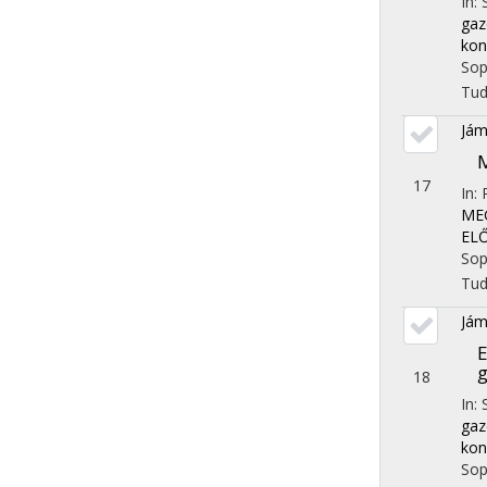
In:
gaz
kon
Sop
Tu
Jám
M
17
In:
MEG
EL
Sop
Tu
Jám
E
g
18
In:
gaz
kon
Sop