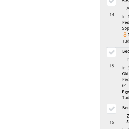
A
14
In: 
Ped
Sop
Tu
Bed
D
15
In:
Okt
Péc
(PT
Egy
Tu
Bed
Z
16