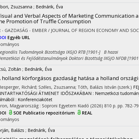
bori, Zsuzsanna
;
Bednárik, Éva
isual and Verbal Aspects of Marketing Communication an
he Promotion of Truffle Consumption
R - GAZDASÁG - EMBER / JOURNAL OF REGION ECONOMY AND SOC
DOI
Egyéb URL
dományos
ionális Tudományok Bizottsága IXGJO RTB [1901-] B hazai
zetközi és Fejlődéstanulmányok Doktori Bizottság IXGJO NFDB [1901
csú, Zoltán
;
Bednárik, Éva
 holland körforgásos gazdaság hatása a holland ország
 Resperger, Richárd; Széles, Zsuzsanna; Tóth, Balázs István (szerk.)
FE
NTARTHATÓSÁGI ÁTMENET IDŐSZAKÁBAN : Nemzetközi tudományo
almából : Konferenciakötet
ron, Magyarország :
Soproni Egyetem Kiadó
(2026)
810 p.
pp. 782-795
DOI
SOE Publicatio repozitórium
REAL
dományos
rján, Balázs
;
Bednárik, Éva