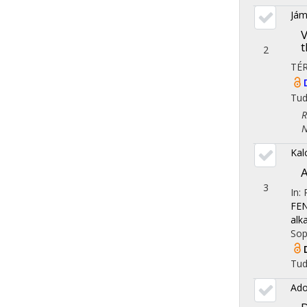
Jám
V
t
2
TÉ
Tu
Reg
Nem
Kal
A
3
In:
FEN
alk
Sop
Tu
Ado