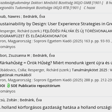
daságtudományi Doktori Minősítő Bizottság IXGJO GMB [1901-] B h
ionális Tudományok Bizottsága IXGJO RTB [1901-] C hazai
uib, Nawres
;
Bednárik, Éva
ustainability by Design: User Experience Strategies in 
 Resperger, Richárd (szerk.)
FEJLŐDÉSI PÁLYÁK ÉS ÚJ TÖRÉSVONAL
PROGRAMFÜZET ÉS ELŐADÁSKIVONATOK
ron, Magyarország :
Soproni Egyetem Kiadó
(2025)
163 p.
pp. 93-93. 
dományos
bori, Zsuzsanna ✉
;
Bednárik, Éva
árkahűség = Örök Hűség? Miért mondunk igent újra és 
 Obádovics, Csilla; Resperger, Richárd (szerk.)
Tanulmánykötet 2025 : Vá
lgatóinak munkáiból
ron, Magyarország :
Soproni Egyetem Kiadó
(2025)
288 p.
pp. 212-230
DOI
SOE Publicatio repozitórium
dományos
csú, Zoltán
;
Bednárik, Éva
 holland körforgásos gazdaság hatása a holland ország