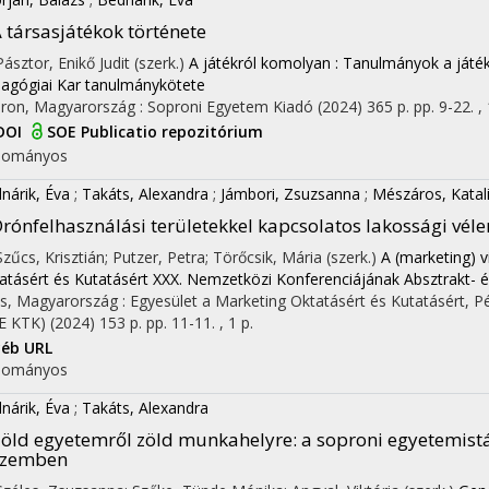
 társasjátékok története
Pásztor, Enikő Judit (szerk.)
A játékról komolyan : Tanulmányok a játé
agógiai Kar tanulmánykötete
ron, Magyarország :
Soproni Egyetem Kiadó
(2024)
365 p.
pp. 9-22. ,
DOI
SOE Publicatio repozitórium
dományos
nárik, Éva
;
Takáts, Alexandra
;
Jámbori, Zsuzsanna
;
Mészáros, Katal
rónfelhasználási területekkel kapcsolatos lakossági vé
 Szűcs, Krisztián; Putzer, Petra; Törőcsik, Mária (szerk.)
A (marketing) 
atásért és Kutatásért XXX. Nemzetközi Konferenciájának Absztrakt-
s, Magyarország :
Egyesület a Marketing Oktatásért és Kutatásért
,
P
E KTK)
(2024)
153 p.
pp. 11-11. , 1 p.
éb URL
dományos
nárik, Éva
;
Takáts, Alexandra
öld egyetemről zöld munkahelyre: a soproni egyetemistá
szemben