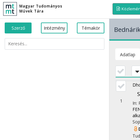
Magyar Tudományos
Közlemé
Művek Tára
Szerző
Intézmény
Témakör
Bednárik
Adatlap
Dho
S
1
In:
FEN
alk
Sop
Tu