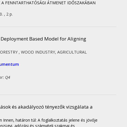
AK A FENNTARTHATÓSÁGI ÁTMENET IDŐSZAKÁBAN
. , 2 p.
n Deployment Based Model for Aligning
- FORESTRY , WOOD INDUSTRY, AGRICULTURAL
okumentum
or: Q4
kások és akadályozó tényezők vizsgálata a
 Innen, határon túl: A foglalkoztatás jelene és jövője
zügyi, adózási és számviteli szakmai és