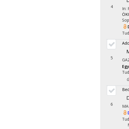
D
4
In:
ÖKO
Sop
Tu
Ado
M
5
GA
Eg
Tu
Gaz
Bed
D
6
MA
Tu