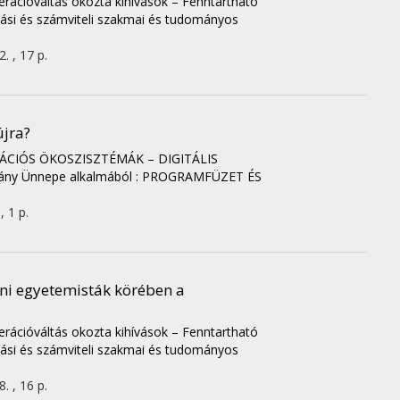
rációváltás okozta kihívások – Fenntartható
ási és számviteli szakmai és tudományos
. , 17 p.
újra?
CIÓS ÖKOSZISZTÉMÁK – DIGITÁLIS
ány Ünnepe alkalmából : PROGRAMFÜZET ÉS
, 1 p.
ni egyetemisták körében a
rációváltás okozta kihívások – Fenntartható
ási és számviteli szakmai és tudományos
. , 16 p.