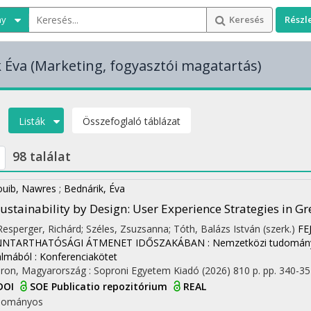
ny
Keresés
Részl
 Éva
(Marketing, fogyasztói magatartás)
Listák
Összefoglaló táblázat
98 találat
uib, Nawres
;
Bednárik, Éva
ustainability by Design: User Experience Strategies in 
 Resperger, Richárd; Széles, Zsuzsanna; Tóth, Balázs István (szerk.)
FE
NTARTHATÓSÁGI ÁTMENET IDŐSZAKÁBAN : Nemzetközi tudományo
almából : Konferenciakötet
ron, Magyarország :
Soproni Egyetem Kiadó
(2026)
810 p.
pp. 340-352
DOI
SOE Publicatio repozitórium
REAL
dományos