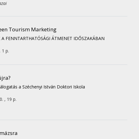
azai
Green Tourism Marketing
AK A FENNTARTHATÓSÁGI ÁTMENET IDŐSZAKÁBAN
, 1 p.
újra?
logatás a Széchenyi István Doktori Iskola
. , 19 p.
imázsra