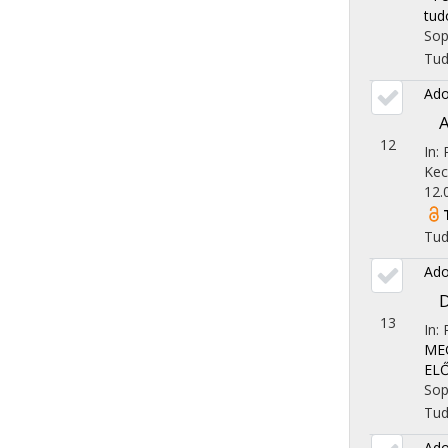
tud
Sop
Tu
Ado
A
12
In: 
Kec
12.
Tu
Ado
D
13
In:
MEG
EL
Sop
Tu
Ado