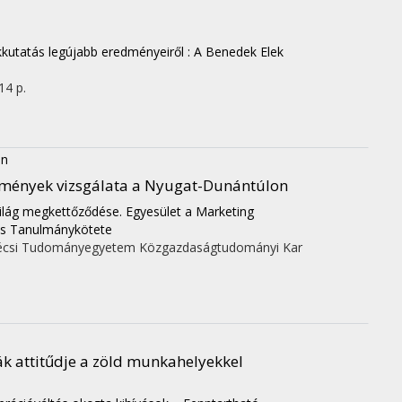
kkutatás legújabb eredményeiről : A Benedek Elek
 14 p.
in
lemények vizsgálata a Nyugat-Dunántúlon
világ megkettőződése. Egyesület a Marketing
 és Tanulmánykötete
écsi Tudományegyetem Közgazdaságtudományi Kar
k attitűdje a zöld munkahelyekkel