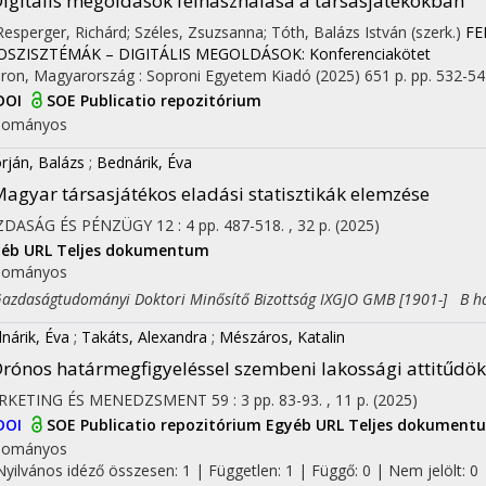
igitális megoldások felhasználása a társasjátékokban
 Resperger, Richárd; Széles, Zsuzsanna; Tóth, Balázs István (szerk.)
FE
SZISZTÉMÁK – DIGITÁLIS MEGOLDÁSOK: Konferenciakötet
ron, Magyarország :
Soproni Egyetem Kiadó
(2025)
651 p.
pp. 532-542
DOI
SOE Publicatio repozitórium
dományos
rján, Balázs
;
Bednárik, Éva
agyar társasjátékos eladási statisztikák elemzése
ZDASÁG ÉS PÉNZÜGY
12
:
4
pp. 487-518. , 32 p.
(2025)
yéb URL
Teljes dokumentum
dományos
daságtudományi Doktori Minősítő Bizottság IXGJO GMB [1901-] B h
nárik, Éva
;
Takáts, Alexandra
;
Mészáros, Katalin
rónos határmegfigyeléssel szembeni lakossági attitűdök
RKETING ÉS MENEDZSMENT
59
:
3
pp. 83-93. , 11 p.
(2025)
DOI
SOE Publicatio repozitórium
Egyéb URL
Teljes dokument
dományos
Nyilvános idéző összesen: 1
| Független: 1 | Függő: 0 | Nem jelölt: 0 |