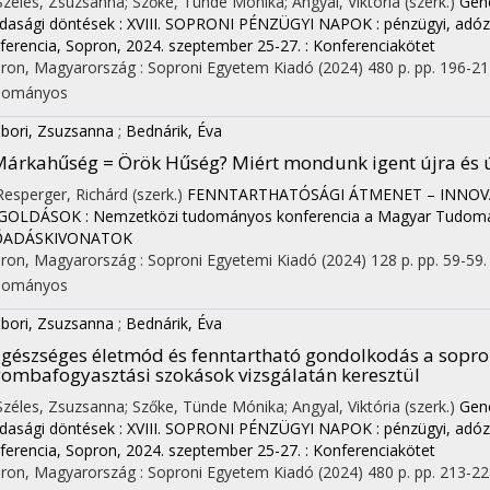
 Széles, Zsuzsanna; Szőke, Tünde Mónika; Angyal, Viktória (szerk.)
Gene
dasági döntések : XVIII. SOPRONI PÉNZÜGYI NAPOK : pénzügyi, adóz
ferencia, Sopron, 2024. szeptember 25-27. : Konferenciakötet
ron, Magyarország :
Soproni Egyetem Kiadó
(2024)
480 p.
pp. 196-212
dományos
bori, Zsuzsanna
;
Bednárik, Éva
árkahűség = Örök Hűség? Miért mondunk igent újra és 
 Resperger, Richárd (szerk.)
FENNTARTHATÓSÁGI ÁTMENET – INNOVÁ
OLDÁSOK : Nemzetközi tudományos konferencia a Magyar Tudom
ŐADÁSKIVONATOK
ron, Magyarország :
Soproni Egyetemi Kiadó
(2024)
128 p.
pp. 59-59. 
dományos
bori, Zsuzsanna
;
Bednárik, Éva
gészséges életmód és fenntartható gondolkodás a sopro
ombafogyasztási szokások vizsgálatán keresztül
 Széles, Zsuzsanna; Szőke, Tünde Mónika; Angyal, Viktória (szerk.)
Gene
dasági döntések : XVIII. SOPRONI PÉNZÜGYI NAPOK : pénzügyi, adóz
ferencia, Sopron, 2024. szeptember 25-27. : Konferenciakötet
ron, Magyarország :
Soproni Egyetem Kiadó
(2024)
480 p.
pp. 213-228