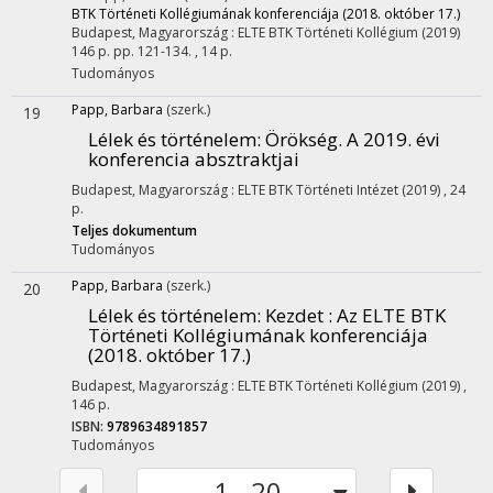
BTK Történeti Kollégiumának konferenciája (2018. október 17.)
Budapest, Magyarország :
ELTE BTK Történeti Kollégium
(2019)
146 p.
pp. 121-134. , 14 p.
Tudományos
Papp, Barbara
(szerk.)
19
Lélek és történelem: Örökség. A 2019. évi
konferencia absztraktjai
Budapest, Magyarország :
ELTE BTK Történeti Intézet
(2019)
,
24
p.
Teljes dokumentum
Tudományos
Papp, Barbara
(szerk.)
20
Lélek és történelem
: Kezdet : Az ELTE BTK
Történeti Kollégiumának konferenciája
(2018. október 17.)
Budapest, Magyarország :
ELTE BTK Történeti Kollégium
(2019)
,
146 p.
ISBN:
9789634891857
Tudományos
1 - 20