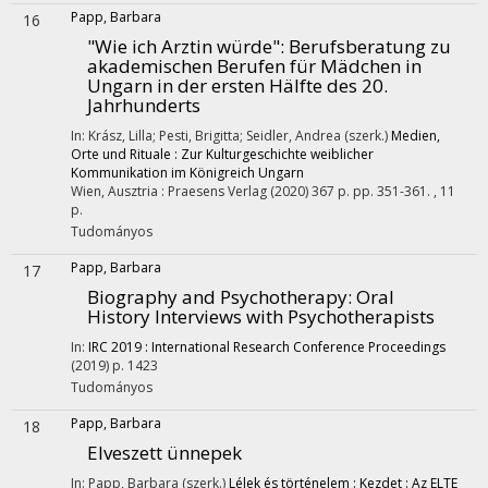
Papp, Barbara
16
"Wie ich Arztin würde"
: Berufsberatung zu
akademischen Berufen für Mädchen in
Ungarn in der ersten Hälfte des 20.
Jahrhunderts
In: Krász, Lilla; Pesti, Brigitta; Seidler, Andrea (szerk.)
Medien,
Orte und Rituale : Zur Kulturgeschichte weiblicher
Kommunikation im Königreich Ungarn
Wien, Ausztria :
Praesens Verlag
(2020)
367 p.
pp. 351-361. , 11
p.
Tudományos
Papp, Barbara
17
Biography and Psychotherapy
: Oral
History Interviews with Psychotherapists
In:
IRC 2019 : International Research Conference Proceedings
(2019)
p. 1423
Tudományos
Papp, Barbara
18
Elveszett ünnepek
In: Papp, Barbara (szerk.)
Lélek és történelem : Kezdet : Az ELTE