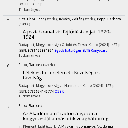
pp. 11-13. , 3 p.
Tudományos
Kiss, Tibor Cece
(szerk.)
;
Kőváry, Zoltán
(szerk.)
;
Papp, Barbara
5
(szerk.)
A pszichoanalízis fejlődési céljai: 1920-
1924
Budapest, Magyarország :
Oriold és Társai Kiadó
(2024)
,
487 p.
ISBN:
9786155981951
Egyéb katalógus
ELTE Könyvtára
Tudományos
Papp, Barbara
(szerk.)
6
Lélek és történelem 3.
: Közelség és
távolság
Budapest, Magyarország :
L'Harmattan Kiadó
(2024)
,
127 p.
ISBN:
9789634149774
OSZK
Tudományos
Papp, Barbara
7
Az Akadémia női adományozói a
kiegyezéstől a második világháborúig
In: Klement, Judit (szerk.)
A Magyar Tudományos Akadémia