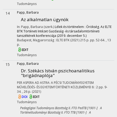
Tudományos
Papp, Barbara
14
Az alkalmatlan ügynök
In: Papp, Barbara (szerk.)
Lélek és történelem : Örökség. Az ELTE
BTK Történeti Intézet Gazdaság- és társadalomtörténeti
tanszékének konferenciája (2019. december 5.)
Budapest, Magyarország :
ELTE BTK
(2021)
215 p.
pp. 52-64. , 13
p.
EDIT
Tudományos
Papp, Barbara
15
Dr. Székács István pszichoanalitikus
"brigádnaplója"
PER ASPERA AD ASTRA: A PÉCSI TUDOMÁNYEGYETEM
MŰVELŐDÉS- ÉS EGYETEMTÖRTÉNETI KÖZLEMÉNYEI
8
:
2
pp. 9-
34. , 26 p.
(2021)
DOI
EDIT
Tudományos
Pedagógiai Tudományos Bizottság II. FTO PedTB [1901-] A
Történettudományi Bizottság II. FTO TTB [1901-] A