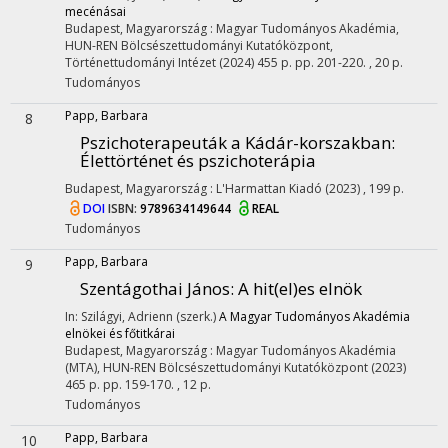
mecénásai
Budapest, Magyarország :
Magyar Tudományos Akadémia
,
HUN-REN Bölcsészettudományi Kutatóközpont,
Történettudományi Intézet
(2024)
455 p.
pp. 201-220. , 20 p.
Tudományos
Papp, Barbara
8
Pszichoterapeuták a Kádár-korszakban
:
Élettörténet és pszichoterápia
Budapest, Magyarország :
L'Harmattan Kiadó
(2023)
,
199 p.
DOI
ISBN:
9789634149644
REAL
Tudományos
Papp, Barbara
9
Szentágothai János
: A hit(el)es elnök
In: Szilágyi, Adrienn (szerk.)
A Magyar Tudományos Akadémia
elnökei és főtitkárai
Budapest, Magyarország :
Magyar Tudományos Akadémia
(MTA)
,
HUN-REN Bölcsészettudományi Kutatóközpont
(2023)
465 p.
pp. 159-170. , 12 p.
Tudományos
Papp, Barbara
10