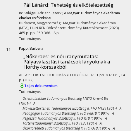
Pál Lénárd
: Tehetség és elkötelezettség
In: Szilágyi, Adrienn (szerk.)
A Magyar Tudományos Akadémia
elnökei és főtitkárai
Budapest, Magyarország :
Magyar Tudományos Akadémia
(MTA)
,
HUN-REN Bölcsészettudományi Kutatóközpont
(2023)
465 p.
pp. 359-366. , 8 p.
Tudományos
Papp, Barbara
11
„Nőkérdés” és női iránymutatás
:
Pályaválasztási tanácsok lányoknak a
Horthy-korszakból
AETAS: TÖRTÉNETTUDOMÁNYI FOLYÓIRAT
37
:
1
pp. 93-106. , 14
p.
(2022)
Teljes dokumentum
Tudományos
Orientalisztikai Tudományos Bizottság I.NYIO Orient Biz
[1901-] A
Művészettörténeti Tudományos Bizottság II. FTO MTB [1901-] A
Pedagógiai Tudományos Bizottság II. FTO PedTB [1901-] A
Régészeti Tudományos Bizottság II. FTO RTB [1901-] A
Történettudományi Bizottság II. FTO TTB [1901-] A
Ókortörténeti Tudományos Bizottság II. FTO ÓTB [1901-] A