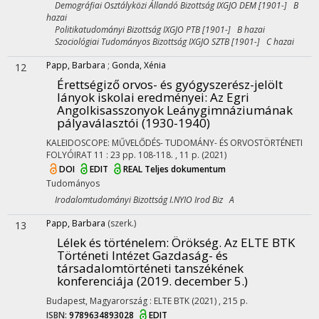
Demográfiai Osztályközi Állandó Bizottság IXGJO DEM [1901-] B
hazai
Politikatudományi Bizottság IXGJO PTB [1901-] B hazai
Szociológiai Tudományos Bizottság IXGJO SZTB [1901-] C hazai
Papp, Barbara
;
Gonda, Xénia
12
Érettségiző orvos- és gyógyszerész-jelölt
lányok iskolai eredményei
: Az Egri
Angolkisasszonyok Leánygimnáziumának
pályaválasztói (1930-1940)
KALEIDOSCOPE: MŰVELŐDÉS- TUDOMÁNY- ÉS ORVOSTÖRTÉNETI
FOLYÓIRAT
11
:
23
pp. 108-118. , 11 p.
(2021)
DOI
EDIT
REAL
Teljes dokumentum
Tudományos
Irodalomtudományi Bizottság I.NYIO Irod Biz A
Papp, Barbara
(szerk.)
13
Lélek és történelem
: Örökség. Az ELTE BTK
Történeti Intézet Gazdaság- és
társadalomtörténeti tanszékének
konferenciája (2019. december 5.)
Budapest, Magyarország :
ELTE BTK
(2021)
,
215 p.
ISBN:
9789634893028
EDIT