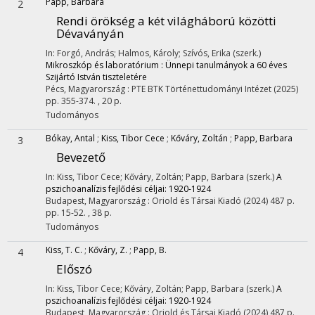
Papp, Barbara
2
Rendi örökség a két világháború közötti
Dévaványán
In: Forgó, András; Halmos, Károly; Szívós, Erika (szerk.)
Mikroszkóp és laboratórium : Ünnepi tanulmányok a 60 éves
Szijártó István tiszteletére
Pécs, Magyarország :
PTE BTK Történettudományi Intézet
(2025)
pp. 355-374. , 20 p.
Tudományos
Bókay, Antal
;
Kiss, Tibor Cece
;
Kőváry, Zoltán
;
Papp, Barbara
3
Bevezető
In: Kiss, Tibor Cece; Kőváry, Zoltán; Papp, Barbara (szerk.)
A
pszichoanalízis fejlődési céljai: 1920-1924
Budapest, Magyarország :
Oriold és Társai Kiadó
(2024)
487 p.
pp. 15-52. , 38 p.
Tudományos
Kiss, T. C.
;
Kőváry, Z.
;
Papp, B.
4
Előszó
In: Kiss, Tibor Cece; Kőváry, Zoltán; Papp, Barbara (szerk.)
A
pszichoanalízis fejlődési céljai: 1920-1924
Budapest, Magyarország :
Oriold és Társai Kiadó
(2024)
487 p.