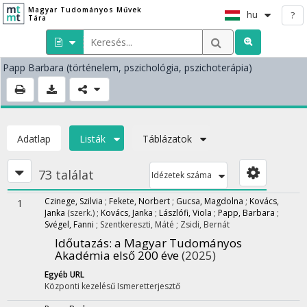
Magyar Tudományos Művek
hu
?
Tára
Papp Barbara
(történelem, pszichológia, pszichoterápia)
Adatlap
Listák
Táblázatok
73 találat
Idézetek száma
Czinege, Szilvia
;
Fekete, Norbert
;
Gucsa, Magdolna
;
Kovács,
1
Janka
(szerk.)
;
Kovács, Janka
;
Lászlófi, Viola
;
Papp, Barbara
;
Svégel, Fanni
;
Szentkereszti, Máté
;
Zsidi, Bernát
Időutazás: a Magyar Tudományos
Akadémia első 200 éve
(2025)
Egyéb URL
Központi kezelésű
Ismeretterjesztő