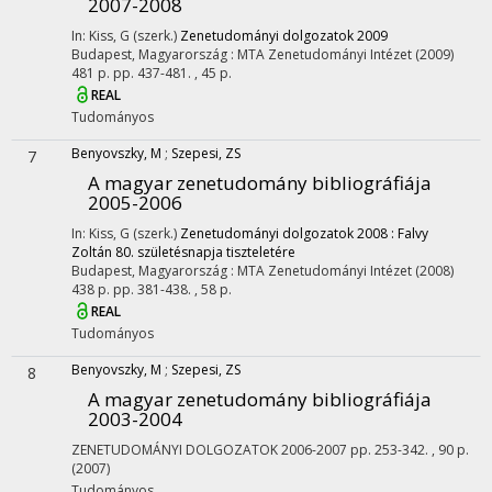
2007-2008
In: Kiss, G (szerk.)
Zenetudományi dolgozatok 2009
Budapest, Magyarország :
MTA Zenetudományi Intézet
(2009)
481 p.
pp. 437-481. , 45 p.
REAL
Tudományos
Benyovszky, M
;
Szepesi, ZS
7
A magyar zenetudomány bibliográfiája
2005-2006
In: Kiss, G (szerk.)
Zenetudományi dolgozatok 2008 : Falvy
Zoltán 80. születésnapja tiszteletére
Budapest, Magyarország :
MTA Zenetudományi Intézet
(2008)
438 p.
pp. 381-438. , 58 p.
REAL
Tudományos
Benyovszky, M
;
Szepesi, ZS
8
A magyar zenetudomány bibliográfiája
2003-2004
ZENETUDOMÁNYI DOLGOZATOK
2006-2007
pp. 253-342. , 90 p.
(2007)
Tudományos