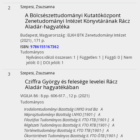
Szepesi, Zsuzsanna
2
A Bölcsészettudományi Kutatóközpont
Zenetudományi Intézet Könyvtárának Rácz
Aladár-hagyatéka
Budapest, Magyarország :
ELKH BTK Zenetudományi Intézet
(2021)
,
171 p.
ISBN:
9786155167362
Tudományos
Nyilvános idéző összesen: 1
| Független: 1 | Függő: 0 | Nem
jelölt: 0 | DOI jelölt: 1
Szepesi, Zsuzsanna
3
Cziffra György és felesége levelei Rácz
Aladár hagyatékában
VIGILIA
86
:
8
pp. 606-617. , 12 p.
(2021)
Tudományos
Irodalomtudományi Bizottság I.NYIO Irod Biz A
Néprajztudományi Bizottság I.NYIO [1901-] A
Filozófiai Tudományos Bizottság II. FTO FTB [1901-] A
Régészeti Tudományos Bizottság II. FTO RTB [1901-] A
Történettudományi Bizottság II. FTO TTB [1901-] A
Ókortörténeti Tudományos Bizottság II. FTO ÓTB [1901-] A