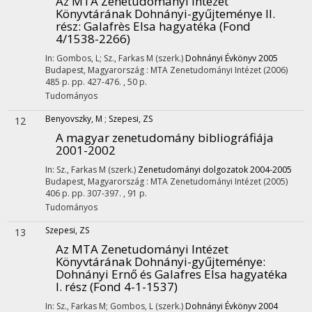
Az MTA Zenetudományi Intézet
Könyvtárának Dohnányi-gyűjteménye II.
rész
: Galafrès Elsa hagyatéka (Fond
4/1538-2266)
In: Gombos, L; Sz., Farkas M (szerk.)
Dohnányi Évkönyv 2005
Budapest, Magyarország :
MTA Zenetudományi Intézet
(2006)
485 p.
pp. 427-476. , 50 p.
Tudományos
Benyovszky, M
;
Szepesi, ZS
12
A magyar zenetudomány bibliográfiája
2001-2002
In: Sz., Farkas M (szerk.)
Zenetudományi dolgozatok 2004-2005
Budapest, Magyarország :
MTA Zenetudományi Intézet
(2005)
406 p.
pp. 307-397. , 91 p.
Tudományos
Szepesi, ZS
13
Az MTA Zenetudományi Intézet
Könyvtárának Dohnányi-gyűjteménye
:
Dohnányi Ernő és Galafres Elsa hagyatéka
I. rész (Fond 4-1-1537)
In: Sz., Farkas M; Gombos, L (szerk.)
Dohnányi Évkönyv 2004