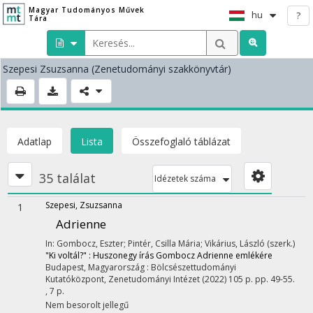
Magyar Tudományos Művek
hu
?
Tára
Szepesi Zsuzsanna
(Zenetudományi szakkönyvtár)
Adatlap
Lista
Összefoglaló táblázat
35 találat
Idézetek száma
Szepesi, Zsuzsanna
1
Adrienne
In: Gombocz, Eszter; Pintér, Csilla Mária; Vikárius, László (szerk.)
"Ki voltál?" : Huszonegy írás Gombocz Adrienne emlékére
Budapest, Magyarország :
Bölcsészettudományi
Kutatóközpont, Zenetudományi Intézet
(2022)
105 p.
pp. 49-55.
, 7 p.
Nem besorolt jellegű