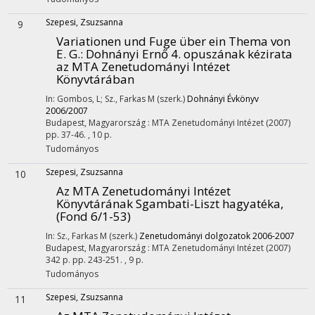
Szepesi, Zsuzsanna
9
Variationen und Fuge über ein Thema von
E. G.
: Dohnányi Ernő 4. opuszának kézirata
az MTA Zenetudományi Intézet
Könyvtárában
In: Gombos, L; Sz., Farkas M (szerk.)
Dohnányi Évkönyv
2006/2007
Budapest, Magyarország :
MTA Zenetudományi Intézet
(2007)
pp. 37-46. , 10 p.
Tudományos
Szepesi, Zsuzsanna
10
Az MTA Zenetudományi Intézet
Könyvtárának Sgambati-Liszt hagyatéka,
(Fond 6/1-53)
In: Sz., Farkas M (szerk.)
Zenetudományi dolgozatok 2006-2007
Budapest, Magyarország :
MTA Zenetudományi Intézet
(2007)
342 p.
pp. 243-251. , 9 p.
Tudományos
Szepesi, Zsuzsanna
11