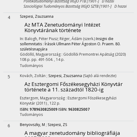
Politikatudományi Bizottság IXGJO PTB [1901-] D hazai
Szociológiai Tudományos Bizottság IXGJO SZTB [1901-] D hazai
Szepesi, Zsuzsanna
4
Az MTA Zenetudományi Intézet
Könyvtárának története
In: Balogh, Péter Piusz; Réger, Ádám (szerk.)
Insigni die
sollemnitatis : Írások Ullmann Péter Ágoston O. Praem. 80.
születésnapjára
Gödöllő, Magyarország :
Gödöllői Premontrei Apátság
(2020)
108 p.
pp. 491-504. , 14 p.
Tudományos
Kovách, Zoltán
;
Szepesi, Zsuzsanna
(Sajtó alá rendezte)
5
Az Esztergomi Főszékesegyházi Könyvtár
története a 11. századtól 1820-ig
Esztergom, Magyarország :
Esztergomi Főszékesegyházi
Könyvtár
(2011)
,
122 p.
ISBN:
9789630825009
ISBN:
9630825007
Tudományos
Benyovszky, M
;
Szepesi, ZS
6
A magyar zenetudomány bibliográfiája