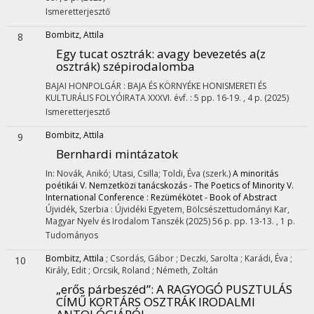
Ismeretterjesztő
Bombitz, Attila
8
Egy tucat osztrák
: avagy bevezetés a(z
osztrák) szépirodalomba
BAJAI HONPOLGÁR : BAJA ÉS KÖRNYÉKE HONISMERETI ÉS
KULTURÁLIS FOLYÓIRATA
XXXVI. évf.
:
5
pp. 16-19. , 4 p.
(2025)
Ismeretterjesztő
Bombitz, Attila
9
Bernhardi mintázatok
In: Novák, Anikó; Utasi, Csilla; Toldi, Éva (szerk.)
A minoritás
poétikái V. Nemzetközi tanácskozás - The Poetics of Minority V.
International Conference : Rezümékötet - Book of Abstract
Újvidék, Szerbia :
Újvidéki Egyetem, Bölcsészettudományi Kar,
Magyar Nyelv és Irodalom Tanszék
(2025)
56 p.
pp. 13-13. , 1 p.
Tudományos
Bombitz, Attila
;
Csordás, Gábor
;
Deczki, Sarolta
;
Karádi, Éva
;
10
Király, Edit
;
Orcsik, Roland
;
Németh, Zoltán
„erős párbeszéd”
: A RAGYOGÓ PUSZTULÁS
CÍMŰ KORTÁRS OSZTRÁK IRODALMI