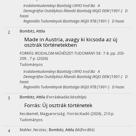
Irodalomtudományi Bizottság I.NYIO Irod Biz A
Demográfiai Osztályközi Állandó Bizottság IXGJO DEM [1901-] D
hazai
Regionális Tudományok Bizottsága IXGJO RTB [1901-] D hazai
Bombitz, Attila
2
Made in Austria, avagy ki kicsoda az új
osztrák történetekben
FORRÁS: IRODALOM-MŰVÉSZET-TUDOMÁNY
58
:
7-8.
pp. 203-
209. , 7 p.
(2026)
Tudományos
Irodalomtudományi Bizottság I.NYIO Irod Biz A
Demográfiai Osztályközi Állandó Bizottság IXGJO DEM [1901-] D
hazai
Regionális Tudományok Bizottsága IXGJO RTB [1901-] D hazai
Bombitz, Attila
(Forráskiadás készítője)
3
Forrás: Új osztrák történetek
Kecskemét, Magyarország :
Forrás Kiadó
(2026)
,
210 p.
Tudományos
Mahler, Nicolas
;
Bombitz, Attila
(Műfordító)
4