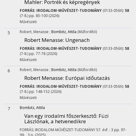
Mahler: Portrék és képregények
FORRÁS: IRODALOM-MŰVÉSZET-TUDOMÁNY
(0133-056X):
58
(7-8.) pp. 85-100 (2026)
Művészeti
Robert, Menasse
;
Bombitz, Attila
(Műfordító)
5
Robert Menasse: Ungenach
FORRÁS: IRODALOM-MŰVÉSZET-TUDOMÁNY
(0133-056X):
58
(7-8.) pp. 77-78 (2026)
Művészeti
Robert, Menasse
;
Bombitz, Attila
(Műfordító)
6
Robert Menasse: Európai időutazás
FORRÁS: IRODALOM-MŰVÉSZET-TUDOMÁNY
(0133-056X):
58
(7-8.) pp. 148-152 (2026)
Művészeti
Bombitz, Attila
7
Van egy irodalmi főszerkesztő
: Füzi
Lászlónak, a hetvenedikre
FORRÁS: IRODALOM-MŰVÉSZET-TUDOMÁNY
57. évf.
:
3
pp. 97-
99. , 3 p.
(2025)