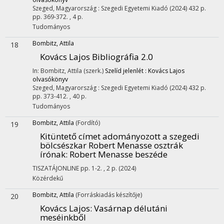
Szeged, Magyarország :
Szegedi Egyetemi Kiadó
(2024)
432 p.
pp. 369-372. , 4 p.
Tudományos
Bombitz, Attila
18
Kovács Lajos Bibliográfia 2.0
In: Bombitz, Attila (szerk.)
Szelíd jelenlét : Kovács Lajos
olvasókönyv
Szeged, Magyarország :
Szegedi Egyetemi Kiadó
(2024)
432 p.
pp. 373-412. , 40 p.
Tudományos
Bombitz, Attila
(Fordító)
19
Kitüntető címet adományozott a szegedi
bölcsészkar Robert Menasse osztrák
írónak
: Robert Menasse beszéde
TISZATÁJONLINE
pp. 1-2. , 2 p.
(2024)
Közérdekű
Bombitz, Attila
(Forráskiadás készítője)
20
Kovács Lajos: Vasárnap délutáni
meséinkből