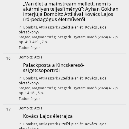
„Van élet a mainstream mellett, nem is
akármilyen teljesítményű"
: Ayhan Gökhan
interjúja Bombitz Attilával Kovács Lajos
író-pedagógus életművéről
In: Bombitz, Attila (szerk.)
Szelíd jelenlét : Kovács Lajos
olvasókönyv
Szeged, Magyarország :
Szegedi Egyetemi Kiadó
(2024)
432 p.
pp. 413-419. , 7 p.
Tudományos
Bombitz, Attila
16
Palackposta a Kincskereső-
szigetcsoportról
In: Bombitz, Attila (szerk.)
Szelíd jelenlét : Kovács Lajos
olvasókönyv
Szeged, Magyarország :
Szegedi Egyetemi Kiadó
(2024)
432 p.
pp. 14-18. , 5 p.
Tudományos
Bombitz, Attila
17
Kovács Lajos életrajza
In: Bombitz, Attila (szerk.)
Szelíd jelenlét : Kovács Lajos
olvasókönyv