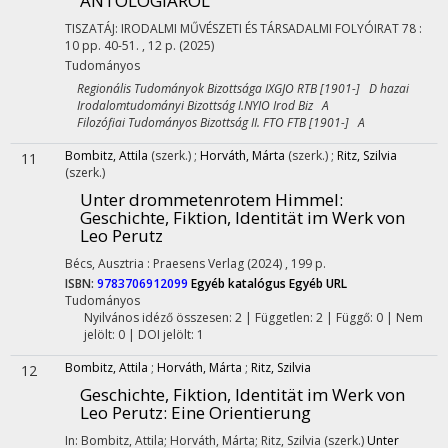
ANTOLÓGIÁRÓL
TISZATÁJ: IRODALMI MŰVÉSZETI ÉS TÁRSADALMI FOLYÓIRAT
78
:
10
pp. 40-51. , 12 p.
(2025)
Tudományos
Regionális Tudományok Bizottsága IXGJO RTB [1901-] D hazai
Irodalomtudományi Bizottság I.NYIO Irod Biz A
Filozófiai Tudományos Bizottság II. FTO FTB [1901-] A
Bombitz, Attila
(szerk.)
;
Horváth, Márta
(szerk.)
;
Ritz, Szilvia
11
(szerk.)
Unter drommetenrotem Himmel
:
Geschichte, Fiktion, Identität im Werk von
Leo Perutz
Bécs, Ausztria :
Praesens Verlag
(2024)
,
199 p.
ISBN:
9783706912099
Egyéb katalógus
Egyéb URL
Tudományos
Nyilvános idéző összesen: 2
| Független: 2 | Függő: 0 | Nem
jelölt: 0 | DOI jelölt: 1
Bombitz, Attila
;
Horváth, Márta
;
Ritz, Szilvia
12
Geschichte, Fiktion, Identität im Werk von
Leo Perutz
: Eine Orientierung
In: Bombitz, Attila; Horváth, Márta; Ritz, Szilvia (szerk.)
Unter