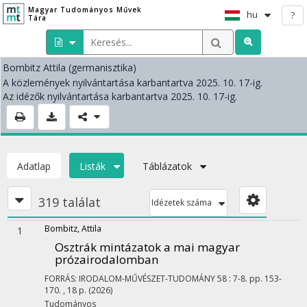
Magyar Tudományos Művek
hu
?
Tára
Bombitz Attila
(germanisztika)
A közlemények nyilvántartása karbantartva 2025. 10. 17-ig.
Az idézők nyilvántartása karbantartva 2025. 10. 17-ig.
Adatlap
Listák
Táblázatok
319 találat
Idézetek száma
Bombitz, Attila
1
Osztrák mintázatok a mai magyar
prózairodalomban
FORRÁS: IRODALOM-MŰVÉSZET-TUDOMÁNY
58
:
7-8.
pp. 153-
170. , 18 p.
(2026)
Tudományos