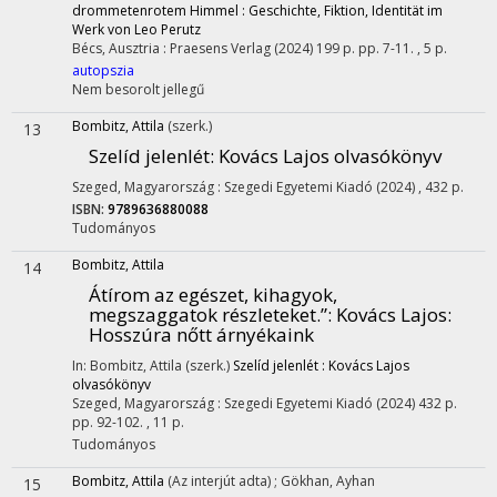
drommetenrotem Himmel : Geschichte, Fiktion, Identität im
Werk von Leo Perutz
Bécs, Ausztria :
Praesens Verlag
(2024)
199 p.
pp. 7-11. , 5 p.
autopszia
Nem besorolt jellegű
Bombitz, Attila
(szerk.)
13
Szelíd jelenlét
: Kovács Lajos olvasókönyv
Szeged, Magyarország :
Szegedi Egyetemi Kiadó
(2024)
,
432 p.
ISBN:
9789636880088
Tudományos
Bombitz, Attila
14
Átírom az egészet, kihagyok,
megszaggatok részleteket.”
: Kovács Lajos:
Hosszúra nőtt árnyékaink
In: Bombitz, Attila (szerk.)
Szelíd jelenlét : Kovács Lajos
olvasókönyv
Szeged, Magyarország :
Szegedi Egyetemi Kiadó
(2024)
432 p.
pp. 92-102. , 11 p.
Tudományos
Bombitz, Attila
(Az interjút adta)
;
Gökhan, Ayhan
15