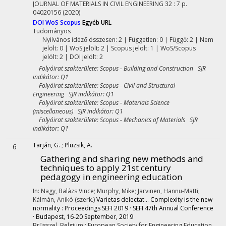
JOURNAL OF MATERIALS IN CIVIL ENGINEERING
32
:
7
p.
04020156
(2020)
DOI
WoS
Scopus
Egyéb URL
Tudományos
Nyilvános idéző összesen: 2
| Független: 0 | Függő: 2 | Nem
jelölt: 0 | WoS jelölt: 2 | Scopus jelölt: 1 | WoS/Scopus
jelölt: 2 | DOI jelölt: 2
Folyóirat szakterülete: Scopus - Building and Construction SJR
indikátor: Q1
Folyóirat szakterülete: Scopus - Civil and Structural
Engineering SJR indikátor: Q1
Folyóirat szakterülete: Scopus - Materials Science
(miscellaneous) SJR indikátor: Q1
Folyóirat szakterülete: Scopus - Mechanics of Materials SJR
indikátor: Q1
Tarján, G.
;
Pluzsik, A.
6
Gathering and sharing new methods and
techniques to apply 21st century
pedagogy in engineering education
In: Nagy, Balázs Vince; Murphy, Mike; Jarvinen, Hannu-Matti;
Kálmán, Anikó (szerk.)
Varietas delectat... Complexity is the new
normality : Proceedings SEFI 2019 · SEFI 47th Annual Conference
· Budapest, 16-20 September, 2019
Brüsszel, Belgium :
European Society for Engineering Education