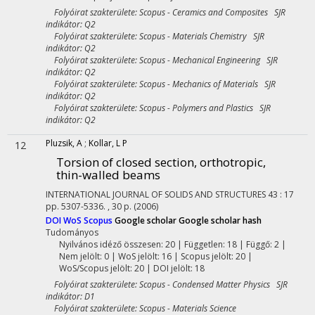
Folyóirat szakterülete: Scopus - Ceramics and Composites SJR
indikátor: Q2
Folyóirat szakterülete: Scopus - Materials Chemistry SJR
indikátor: Q2
Folyóirat szakterülete: Scopus - Mechanical Engineering SJR
indikátor: Q2
Folyóirat szakterülete: Scopus - Mechanics of Materials SJR
indikátor: Q2
Folyóirat szakterülete: Scopus - Polymers and Plastics SJR
indikátor: Q2
Pluzsik, A
;
Kollar, L P
12
Torsion of closed section, orthotropic,
thin-walled beams
INTERNATIONAL JOURNAL OF SOLIDS AND STRUCTURES
43
:
17
pp. 5307-5336. , 30 p.
(2006)
DOI
WoS
Scopus
Google scholar
Google scholar hash
Tudományos
Nyilvános idéző összesen: 20
| Független: 18 | Függő: 2 |
Nem jelölt: 0 | WoS jelölt: 16 | Scopus jelölt: 20 |
WoS/Scopus jelölt: 20 | DOI jelölt: 18
Folyóirat szakterülete: Scopus - Condensed Matter Physics SJR
indikátor: D1
Folyóirat szakterülete: Scopus - Materials Science