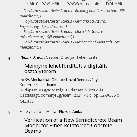
jelölt: 0 | WoS jelölt: 1 | WoS/Scopus jelölt: 1 | DOI jelölt: 1
Folyóirat szakterülete: Scopus - Building and Construction SJR
indikátor: Q1
Folyóirat szakterülete: Scopus - Civil and Structural
Engineering SJR indikátor: Q1
Folyóirat szakterülete: Scopus - Materials Science
(miscellaneous) SJR indikátor: Q1
Folyóirat szakterülete: Scopus - Mechanics of Materials SJR
indikátor: Q1
Pluzsik, Anikó
;
Gáspár, Orsolya
;
Fehér, Eszter
4
Mennyire lehet fordított a digitális
osztályterem
In:
XV. Mechanikát Oktatók Hazai Rendezvénye
Konferenciakiadvány
Budapest, Magyarország :
Budapesti Műszaki és
Gazdaságtudományi Egyetem
(2021)
48 p.
pp. 32-36. , 5 p.
Oktatási
Erdélyiné Tóth, Mária
;
Pluzsik, Anikó
5
Verification of a New Semidiscrete Beam
Model for Fiber-Reinforced Concrete
Beams