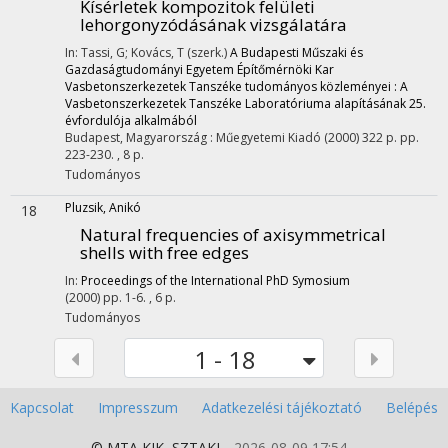
Kísérletek kompozitok felületi
lehorgonyzódásának vizsgálatára
In: Tassi, G; Kovács, T (szerk.)
A Budapesti Műszaki és
Gazdaságtudományi Egyetem Építőmérnöki Kar
Vasbetonszerkezetek Tanszéke tudományos közleményei : A
Vasbetonszerkezetek Tanszéke Laboratóriuma alapításának 25.
évfordulója alkalmából
Budapest, Magyarország :
Műegyetemi Kiadó
(2000)
322 p.
pp.
223-230. , 8 p.
Tudományos
Pluzsik, Anikó
18
Natural frequencies of axisymmetrical
shells with free edges
In:
Proceedings of the International PhD Symosium
(2000)
pp. 1-6. , 6 p.
Tudományos
1 - 18
Kapcsolat
Impresszum
Adatkezelési tájékoztató
Belépés
© MTA
KIK
,
SZTAKI
2026-08-09 17:54