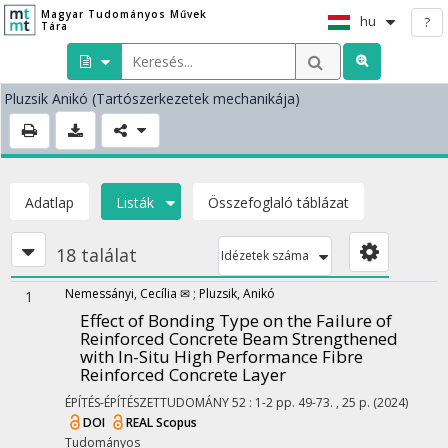
Magyar Tudományos Művek
hu
?
Tára
Pluzsik Anikó
(Tartószerkezetek mechanikája)
Adatlap
Listák
Összefoglaló táblázat
18 találat
Idézetek száma
Nemessányi, Cecília ✉
;
Pluzsik, Anikó
1
Effect of Bonding Type on the Failure of
Reinforced Concrete Beam Strengthened
with In-Situ High Performance Fibre
Reinforced Concrete Layer
ÉPÍTÉS-ÉPÍTÉSZETTUDOMÁNY
52
:
1-2
pp. 49-73. , 25 p.
(2024)
DOI
REAL
Scopus
Tudományos