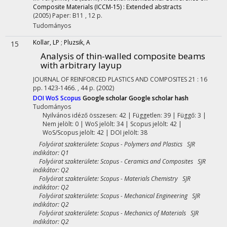
Composite Materials (ICCM-15) : Extended abstracts
(2005)
Paper: B11 , 12 p.
Tudományos
Kollar, LP
;
Pluzsik, A
15
Analysis of thin-walled composite beams
with arbitrary layup
JOURNAL OF REINFORCED PLASTICS AND COMPOSITES
21
:
16
pp. 1423-1466. , 44 p.
(2002)
DOI
WoS
Scopus
Google scholar
Google scholar hash
Tudományos
Nyilvános idéző összesen: 42
| Független: 39 | Függő: 3 |
Nem jelölt: 0 | WoS jelölt: 34 | Scopus jelölt: 42 |
WoS/Scopus jelölt: 42 | DOI jelölt: 38
Folyóirat szakterülete: Scopus - Polymers and Plastics SJR
indikátor: Q1
Folyóirat szakterülete: Scopus - Ceramics and Composites SJR
indikátor: Q2
Folyóirat szakterülete: Scopus - Materials Chemistry SJR
indikátor: Q2
Folyóirat szakterülete: Scopus - Mechanical Engineering SJR
indikátor: Q2
Folyóirat szakterülete: Scopus - Mechanics of Materials SJR
indikátor: Q2