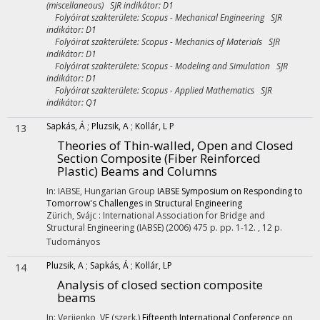
(miscellaneous) SJR indikátor: D1
Folyóirat szakterülete: Scopus - Mechanical Engineering SJR
indikátor: D1
Folyóirat szakterülete: Scopus - Mechanics of Materials SJR
indikátor: D1
Folyóirat szakterülete: Scopus - Modeling and Simulation SJR
indikátor: D1
Folyóirat szakterülete: Scopus - Applied Mathematics SJR
indikátor: Q1
Sapkás, Á
;
Pluzsik, A
;
Kollár, L P
13
Theories of Thin-walled, Open and Closed
Section Composite (Fiber Reinforced
Plastic) Beams and Columns
In: IABSE, Hungarian Group
IABSE Symposium on Responding to
Tomorrow's Challenges in Structural Engineering
Zürich, Svájc :
International Association for Bridge and
Structural Engineering (IABSE)
(2006)
475 p.
pp. 1-12. , 12 p.
Tudományos
Pluzsik, A
;
Sapkás, Á
;
Kollár, LP
14
Analysis of closed section composite
beams
In: Verijenko, VE (szerk.)
Fifteenth International Conference on