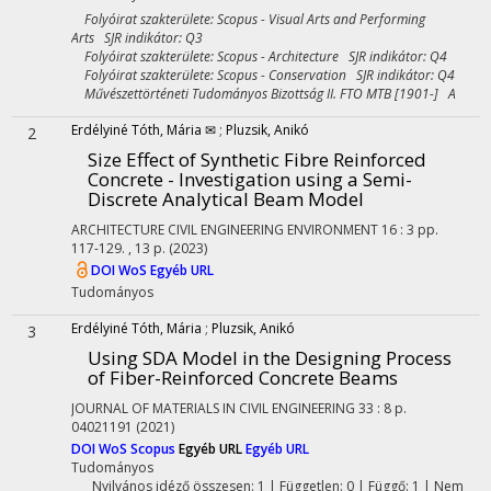
Folyóirat szakterülete: Scopus - Visual Arts and Performing
Arts SJR indikátor: Q3
Folyóirat szakterülete: Scopus - Architecture SJR indikátor: Q4
Folyóirat szakterülete: Scopus - Conservation SJR indikátor: Q4
Művészettörténeti Tudományos Bizottság II. FTO MTB [1901-] A
Erdélyiné Tóth, Mária ✉
;
Pluzsik, Anikó
2
Size Effect of Synthetic Fibre Reinforced
Concrete - Investigation using a Semi-
Discrete Analytical Beam Model
ARCHITECTURE CIVIL ENGINEERING ENVIRONMENT
16
:
3
pp.
117-129. , 13 p.
(2023)
DOI
WoS
Egyéb URL
Tudományos
Erdélyiné Tóth, Mária
;
Pluzsik, Anikó
3
Using SDA Model in the Designing Process
of Fiber-Reinforced Concrete Beams
JOURNAL OF MATERIALS IN CIVIL ENGINEERING
33
:
8
p.
04021191
(2021)
DOI
WoS
Scopus
Egyéb URL
Egyéb URL
Tudományos
Nyilvános idéző összesen: 1
| Független: 0 | Függő: 1 | Nem