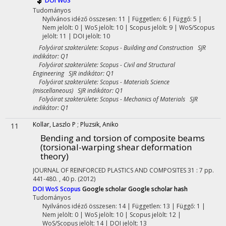
DOI
WoS
Tudományos
Nyilvános idéző összesen: 11
| Független: 6 | Függő: 5 |
Nem jelölt: 0 | WoS jelölt: 10 | Scopus jelölt: 9 | WoS/Scopus
jelölt: 11 | DOI jelölt: 10
Folyóirat szakterülete: Scopus - Building and Construction SJR
indikátor: Q1
Folyóirat szakterülete: Scopus - Civil and Structural
Engineering SJR indikátor: Q1
Folyóirat szakterülete: Scopus - Materials Science
(miscellaneous) SJR indikátor: Q1
Folyóirat szakterülete: Scopus - Mechanics of Materials SJR
indikátor: Q1
Kollar, Laszlo P
;
Pluzsik, Aniko
11
Bending and torsion of composite beams
(torsional-warping shear deformation
theory)
JOURNAL OF REINFORCED PLASTICS AND COMPOSITES
31
:
7
pp.
441-480. , 40 p.
(2012)
DOI
WoS
Scopus
Google scholar
Google scholar hash
Tudományos
Nyilvános idéző összesen: 14
| Független: 13 | Függő: 1 |
Nem jelölt: 0 | WoS jelölt: 10 | Scopus jelölt: 12 |
WoS/Scopus jelölt: 14 | DOI jelölt: 13