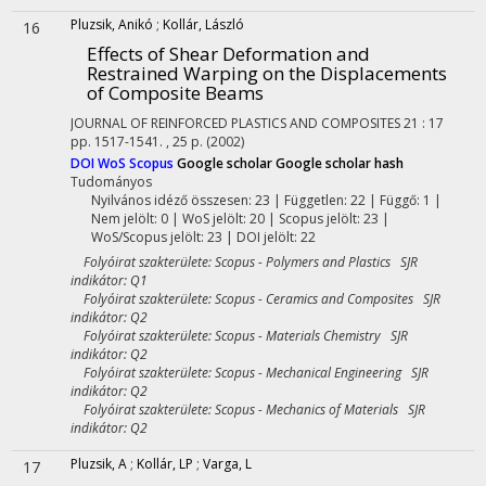
Pluzsik, Anikó
;
Kollár, László
16
Effects of Shear Deformation and
Restrained Warping on the Displacements
of Composite Beams
JOURNAL OF REINFORCED PLASTICS AND COMPOSITES
21
:
17
pp. 1517-1541. , 25 p.
(2002)
DOI
WoS
Scopus
Google scholar
Google scholar hash
Tudományos
Nyilvános idéző összesen: 23
| Független: 22 | Függő: 1 |
Nem jelölt: 0 | WoS jelölt: 20 | Scopus jelölt: 23 |
WoS/Scopus jelölt: 23 | DOI jelölt: 22
Folyóirat szakterülete: Scopus - Polymers and Plastics SJR
indikátor: Q1
Folyóirat szakterülete: Scopus - Ceramics and Composites SJR
indikátor: Q2
Folyóirat szakterülete: Scopus - Materials Chemistry SJR
indikátor: Q2
Folyóirat szakterülete: Scopus - Mechanical Engineering SJR
indikátor: Q2
Folyóirat szakterülete: Scopus - Mechanics of Materials SJR
indikátor: Q2
Pluzsik, A
;
Kollár, LP
;
Varga, L
17