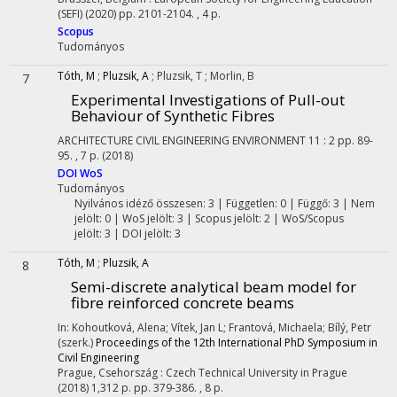
(SEFI)
(2020)
pp. 2101-2104. , 4 p.
Scopus
Tudományos
Tóth, M
;
Pluzsik, A
;
Pluzsik, T
;
Morlin, B
7
Experimental Investigations of Pull-out
Behaviour of Synthetic Fibres
ARCHITECTURE CIVIL ENGINEERING ENVIRONMENT
11
:
2
pp. 89-
95. , 7 p.
(2018)
DOI
WoS
Tudományos
Nyilvános idéző összesen: 3
| Független: 0 | Függő: 3 | Nem
jelölt: 0 | WoS jelölt: 3 | Scopus jelölt: 2 | WoS/Scopus
jelölt: 3 | DOI jelölt: 3
Tóth, M
;
Pluzsik, A
8
Semi-discrete analytical beam model for
fibre reinforced concrete beams
In: Kohoutková, Alena; Vítek, Jan L; Frantová, Michaela; Bílý, Petr
(szerk.)
Proceedings of the 12th International PhD Symposium in
Civil Engineering
Prague, Csehország :
Czech Technical University in Prague
(2018)
1,312 p.
pp. 379-386. , 8 p.