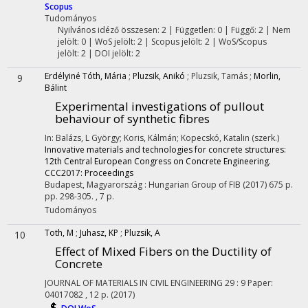
Scopus
Tudományos
Nyilvános idéző összesen: 2
| Független: 0 | Függő: 2 | Nem
jelölt: 0 | WoS jelölt: 2 | Scopus jelölt: 2 | WoS/Scopus
jelölt: 2 | DOI jelölt: 2
Erdélyiné Tóth, Mária
;
Pluzsik, Anikó
;
Pluzsik, Tamás
;
Morlin,
9
Bálint
Experimental investigations of pullout
behaviour of synthetic fibres
In: Balázs, L György; Koris, Kálmán; Kopecskó, Katalin (szerk.)
Innovative materials and technologies for concrete structures:
12th Central European Congress on Concrete Engineering.
CCC2017: Proceedings
Budapest, Magyarország :
Hungarian Group of FIB
(2017)
675 p.
pp. 298-305. , 7 p.
Tudományos
Toth, M
;
Juhasz, KP
;
Pluzsik, A
10
Effect of Mixed Fibers on the Ductility of
Concrete
JOURNAL OF MATERIALS IN CIVIL ENGINEERING
29
:
9
Paper:
04017082 , 12 p.
(2017)