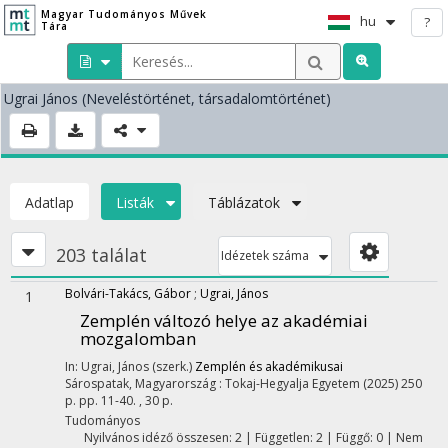
Magyar Tudományos Művek
hu
?
Tára
Ugrai János
(Neveléstörténet, társadalomtörténet)
Adatlap
Listák
Táblázatok
203 találat
Idézetek száma
Bolvári-Takács, Gábor
;
Ugrai, János
1
Zemplén változó helye az akadémiai
mozgalomban
In: Ugrai, János (szerk.)
Zemplén és akadémikusai
Sárospatak, Magyarország :
Tokaj-Hegyalja Egyetem
(2025)
250
p.
pp. 11-40. , 30 p.
Tudományos
Nyilvános idéző összesen: 2
| Független: 2 | Függő: 0 | Nem