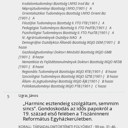
Irodalomtudományi Bizottság I.NYIO Irod Biz A
Néprajztudományi Bizottság I.NYIO [1901-] A
Orientalisztikai Tudományos Bizottság I.NYIO Orient Biz
[1901-] A
Filozófiai Tudományos Bizottság II. FTO FTB [1901-] A
Pedagógiai Tudományos Bizottság II. FTO PedTB [1901-] A
Pszichológiai Tudományos Bizottság II. FTO PsziTB [1901-] A
IV. Agrártudományok Osztálya IVAO A
Demográfiai Osztályközi Állandó Bizottság IXGJO DEM [1901-] B
hazai
Gazdaságtudományi Doktori Minősítő Bizottság IXGJO GMB
[1901-] B hazai
Nemzetközi és Fejlődéstanulmányok Doktori Bizottság IXGJO NFDB
[1901-] B hazai
Regionális Tudományok Bizottsága IXGJO RTB [1901-] B hazai
Szociológiai Tudományos Bizottság IXGJO SZTB [1901-] B hazai
Állam- és Jogtudományi Bizottság IXGJO ÁJB [1901-] B hazai
Politikatudományi Bizottság IXGJO PTB [1901-] C hazai
Ugrai, János
5
„Harminc esztendeig szolgáltam, semmim
sincs”. Gondoskodás az idős papokról a
19. század első felében a Tiszáninneni
Református Egyházkerületben.
KORALL: TÁRSADALOMTÖRTÉNETI FOLYÓIRAT
:
99
pp. 31-46. ,