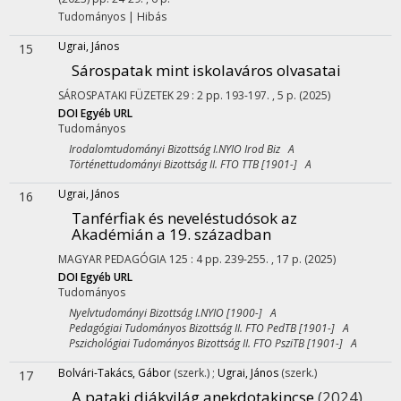
Tudományos
|
Hibás
Ugrai, János
15
Sárospatak mint iskolaváros olvasatai
SÁROSPATAKI FÜZETEK
29
:
2
pp. 193-197. , 5 p.
(2025)
DOI
Egyéb URL
Tudományos
Irodalomtudományi Bizottság I.NYIO Irod Biz A
Történettudományi Bizottság II. FTO TTB [1901-] A
Ugrai, János
16
Tanférfiak és neveléstudósok az
Akadémián a 19. században
MAGYAR PEDAGÓGIA
125
:
4
pp. 239-255. , 17 p.
(2025)
DOI
Egyéb URL
Tudományos
Nyelvtudományi Bizottság I.NYIO [1900-] A
Pedagógiai Tudományos Bizottság II. FTO PedTB [1901-] A
Pszichológiai Tudományos Bizottság II. FTO PsziTB [1901-] A
Bolvári-Takács, Gábor
(szerk.)
;
Ugrai, János
(szerk.)
17
A pataki diákvilág anekdotakincse
(2024)