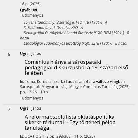
16 p.
(2025)
Egyéb URL
Tudományos
Történettudományi Bizottság II. FTO TTB [1901-] A
X. Földtudományok Osztálya XFO A
Demográfiai Osztályközi Állandó Bizottság IXGJO DEM [1901-] B
hazai
Szociológiai Tudományos Bizottság IXGJO SZTB [1901-] B hazai
Ugrai, János
6
Comenius hiánya a sárospataki
pedagógiai diskurzusból a 19. század első
felében
In: Toma, Kornélia (szerk.)
Tudástranszfer a változó világban
Sárospatak, Magyarország :
Magyar Comenius Társaság
(2025)
pp. 17-26. , 10 p.
Tudományos
Ugrai, János
7
A reformabszolutista oktatáspolitika
sikerkritériumai – Egy történeti példa
tanulságai
EDUCATIO
34
:
3
pp. 298-308. , 11 p.
(2025)