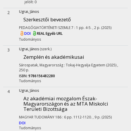
jelölt: 0
Ugrai, János
2
Szerkesztői bevezető
PEDAGÓGIATÖRTÉNETI SZEMLE
7
:
1
pp. 4-5. , 2 p.
(2025)
DOI
REAL
Egyéb URL
Tudományos
Ugrai, János
(szerk.)
3
Zemplén és akadémikusai
Sárospatak, Magyarország :
Tokaj-Hegyalja Egyetem
(2025)
,
250 p.
ISBN:
9786156482280
Tudományos
Ugrai, János
4
Az akadémiai mozgalom Észak-
Magyarországon és az MTA Miskolci
Területi Bizottsága
MAGYAR TUDOMÁNY
186
:
6
pp. 1112-1120. , 9 p.
(2025)
DOI
Tudományos