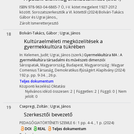
ISBN 978-963-04-6865-7 Ö
,
I-V. kötet megjelent 1927-2012
között. Sorozatszerkesztők a VI. kötettől (2024) Bolvári-Takács
Gábor és Ugrai János.
,
Zárolt
Ismeretterjesztő
Bolvári-Takács, Gábor
;
Ugrai, János
18
Kultúraelméleti megközelítések a
gyermekkultúra tükrében
In: Kelemen, Judit; Ugrai, János (szerk.)
Gyermekkultúra MA : A
gyermekkultúra társadalmi és művészeti dimenziói
Sárospatak, Magyarország,
Budapest, Magyarország :
Magyar
Comenius Társaság
,
Demokratikus Ifjúságért Alapítvány
(2024)
192 p.
pp. 9-34. , 26 p.
Teljes dokumentum
Központi kezelésű
Oktatási
Nyilvános idéző összesen: 2
| Független: 2 | Függő: 0 | Nem
jelölt: 0
Csepregi, Zoltán
;
Ugrai, János
19
Szerkesztői bevezető
PEDAGÓGIATÖRTÉNETI SZEMLE
6
:
1
pp. 4-4. , 1 p.
(2024)
DOI
REAL
Teljes dokumentum