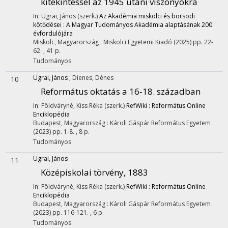
kitekintéssel az 1945 utáni viszonyokra
In: Ugrai, János (szerk.)
Az Akadémia miskolci és borsodi
kötődései : A Magyar Tudományos Akadémia alaptásának 200.
évfordulójára
Miskolc, Magyarország :
Miskolci Egyetemi Kiadó
(2025)
pp. 22-
62. , 41 p.
Tudományos
Ugrai, János
;
Dienes, Dénes
10
Református oktatás a 16-18. században
In: Földváryné, Kiss Réka (szerk.)
RefWiki : Református Online
Enciklopédia
Budapest, Magyarország :
Károli Gáspár Református Egyetem
(2023)
pp. 1-8. , 8 p.
Tudományos
Ugrai, János
11
Középiskolai törvény, 1883
In: Földváryné, Kiss Réka (szerk.)
RefWiki : Református Online
Enciklopédia
Budapest, Magyarország :
Károli Gáspár Református Egyetem
(2023)
pp. 116-121. , 6 p.
Tudományos