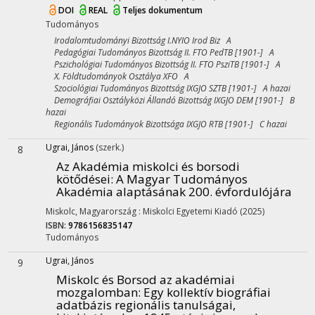
DOI
REAL
Teljes dokumentum
Tudományos
Irodalomtudományi Bizottság I.NYIO Irod Biz A
Pedagógiai Tudományos Bizottság II. FTO PedTB [1901-] A
Pszichológiai Tudományos Bizottság II. FTO PsziTB [1901-] A
X. Földtudományok Osztálya XFO A
Szociológiai Tudományos Bizottság IXGJO SZTB [1901-] A hazai
Demográfiai Osztályközi Állandó Bizottság IXGJO DEM [1901-] B
hazai
Regionális Tudományok Bizottsága IXGJO RTB [1901-] C hazai
Ugrai, János
(szerk.)
8
Az Akadémia miskolci és borsodi
kötődései
: A Magyar Tudományos
Akadémia alaptásának 200. évfordulójára
Miskolc, Magyarország :
Miskolci Egyetemi Kiadó
(2025)
ISBN:
9786156835147
Tudományos
Ugrai, János
9
Miskolc és Borsod az akadémiai
mozgalomban
: Egy kollektív biográfiai
adatbázis regionális tanulságai,